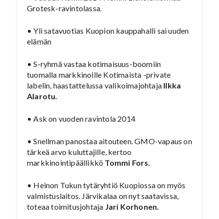
Grotesk-ravintolassa.
• Yli satavuotias Kuopion kauppahalli sai uuden
elämän
• S-ryhmä vastaa kotimaisuus-boomiin
tuomalla markkinoille Kotimaista -private
labelin, haastattelussa valikoimajohtaja
Ilkka
Alarotu.
• Ask on vuoden ravintola 2014
• Snellman panostaa aitouteen. GMO-vapaus on
tärkeä arvo kuluttajille, kertoo
markkinointipäällikkö
Tommi Fors.
• Heinon Tukun tytäryhtiö Kuopiossa on myös
valmistuslaitos. Järvikalaa on nyt saatavissa,
toteaa toimitusjohtaja
Jari Korhonen.