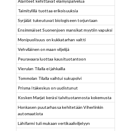
Alanteet kehittävät elämyspalvelua
Taimityllilä tuottaa erikoisuuksia
Syrjälät tukeutuvat biologiseen torjuntaan
Ensimmäiset Suonenjoen mansikat myytiin vapuksi
Monipuolisuus on kukkatarhan valtti
Vehviläinen on maan viljelijä
Peuravaara luottaa kausituotantoon
Vierulan Tilalla ei jahkailla
Tommolan Tilalla vaihtui sukupolvi
Prisma Itäkeskus on uudistunut
Kosken Marjat keräsi talvituotannosta kokemusta
Honkasen puutarhassa kehitetään Viherlinkin
automaatiota
Lähifarmi tuli mukaan vertikaaliviljelyyn