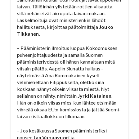
laivan. Tällöinhän ylistetään rottien viisautta,
sillä nehän eivät aio upota laivan mukaan.
Laskelmoituja ovat ministerienkin lähdöt
hallituksesta, kirjoittaa päätoimittaja
Jouko
Tikkanen.
– Pääministerin ilmoitus luopua Kokoomuksen
puheenjohtajuudesta ja samalla Suomen
pääministeriydestä oli hänen kannaltaan mitä
viisain päätös. Aapelin Siunattu hulluus -
näytelmässä Ana Rummukainen kyseli
velimieheltään Filippukselta, oletko sinä
koskaan nähnyt oikein viisasta miestä. Nyt
sellainen on nähty, nimittäin
Jyrki Katainen
.
Hän on oikein viisas mies, kun lähtee etsimään
vihreää oksaa EU:n komissiosta ja jättää Suomi-
laivan ristiaallokkoon lillumaan.
– Jos kesäkuussa Suomen pääministeriksi
nousee
Jan Vapaavuori
ja