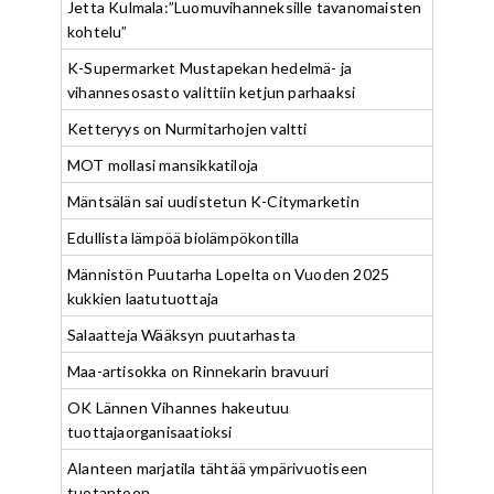
Jetta Kulmala:”Luomuvihanneksille tavanomaisten
kohtelu”
K-Supermarket Mustapekan hedelmä- ja
vihannesosasto valittiin ketjun parhaaksi
Ketteryys on Nurmitarhojen valtti
MOT mollasi mansikkatiloja
Mäntsälän sai uudistetun K-Citymarketin
Edullista lämpöä biolämpökontilla
Männistön Puutarha Lopelta on Vuoden 2025
kukkien laatutuottaja
Salaatteja Wääksyn puutarhasta
Maa-artisokka on Rinnekarin bravuuri
OK Lännen Vihannes hakeutuu
tuottajaorganisaatioksi
Alanteen marjatila tähtää ympärivuotiseen
tuotantoon