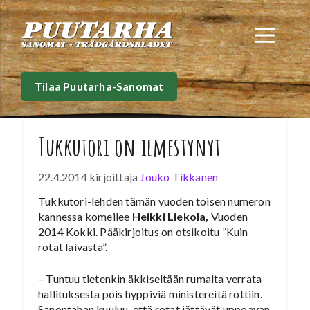
Siirry
sisältöön
Val
Tilaa Puutarha-Sanomat
Tukkutori on ilmestynyt
22.4.2014
kirjoittaja
Jouko Tikkanen
Tukkutori-lehden tämän vuoden toisen numeron
kannessa komeilee
Heikki Liekola,
Vuoden
2014 Kokki. Pääkirjoitus on otsikoitu ”Kuin
rotat laivasta”.
– Tuntuu tietenkin äkkiseltään rumalta verrata
hallituksesta pois hyppiviä ministereitä rottiin.
Sanontahan kuuluu, että rotat jättävät uppoavan