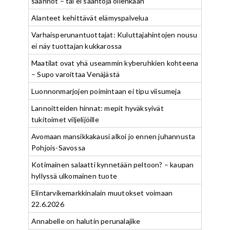
säännöt – tai ei sääntöjä ollenkaan”
Alanteet kehittävät elämyspalvelua
Varhaisperunantuottajat: Kuluttajahintojen nousu
ei näy tuottajan kukkarossa
Maatilat ovat yhä useammin kyberuhkien kohteena
– Supo varoittaa Venäjästä
Luonnonmarjojen poimintaan ei tipu viisumeja
Lannoitteiden hinnat: mepit hyväksyivät
tukitoimet viljelijöille
Avomaan mansikkakausi alkoi jo ennen juhannusta
Pohjois-Savossa
Kotimainen salaatti kynnetään peltoon? – kaupan
hyllyssä ulkomainen tuote
Elintarvikemarkkinalain muutokset voimaan
22.6.2026
Annabelle on halutin perunalajike