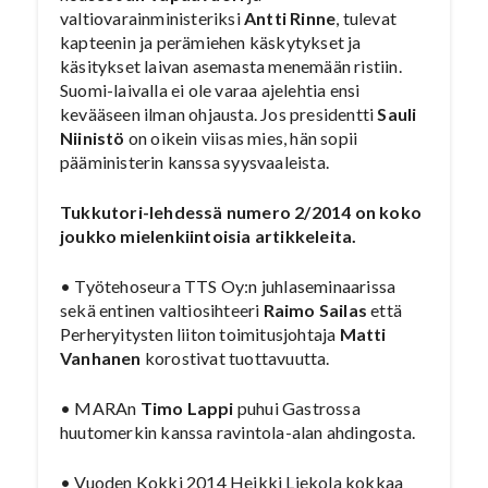
valtiovarainministeriksi
Antti Rinne
, tulevat
kapteenin ja perämiehen käskytykset ja
käsitykset laivan asemasta menemään ristiin.
Suomi-laivalla ei ole varaa ajelehtia ensi
kevääseen ilman ohjausta. Jos presidentti
Sauli
Niinistö
on oikein viisas mies, hän sopii
pääministerin kanssa syysvaaleista.
Tukkutori-lehdessä numero 2/2014 on koko
joukko mielenkiintoisia artikkeleita.
• Työtehoseura TTS Oy:n juhlaseminaarissa
sekä entinen valtiosihteeri
Raimo Sailas
että
Perheryitysten liiton toimitusjohtaja
Matti
Vanhanen
korostivat tuottavuutta.
• MARAn
Timo Lappi
puhui Gastrossa
huutomerkin kanssa ravintola-alan ahdingosta.
• Vuoden Kokki 2014 Heikki Liekola kokkaa