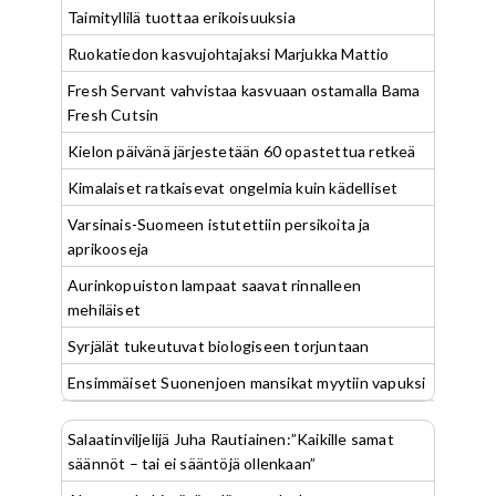
Taimityllilä tuottaa erikoisuuksia
Ruokatiedon kasvujohtajaksi Marjukka Mattio
Fresh Servant vahvistaa kasvuaan ostamalla Bama
Fresh Cutsin
Kielon päivänä järjestetään 60 opastettua retkeä
Kimalaiset ratkaisevat ongelmia kuin kädelliset
Varsinais-Suomeen istutettiin persikoita ja
aprikooseja
Aurinkopuiston lampaat saavat rinnalleen
mehiläiset
Syrjälät tukeutuvat biologiseen torjuntaan
Ensimmäiset Suonenjoen mansikat myytiin vapuksi
Salaatinviljelijä Juha Rautiainen:”Kaikille samat
säännöt – tai ei sääntöjä ollenkaan”