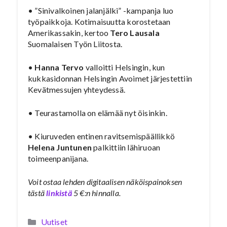
• ”Sinivalkoinen jalanjälki” -kampanja luo
työpaikkoja. Kotimaisuutta korostetaan
Amerikassakin, kertoo
Tero Lausala
Suomalaisen Työn Liitosta.
•
Hanna Tervo
valloitti Helsingin, kun
kukkasidonnan Helsingin Avoimet järjestettiin
Kevätmessujen yhteydessä.
• Teurastamolla on elämää nyt öisinkin.
• Kiuruveden entinen ravitsemispäällikkö
Helena Juntunen
palkittiin lähiruoan
toimeenpanijana.
Voit ostaa lehden digitaalisen näköispainoksen
tästä
linkistä
5 €:n hinnalla.
Kategoriat
Uutiset