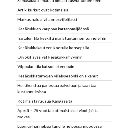
Silmusalaatti muutti omaan kasvuhuoneeseen
Artik-kurkut ovat kotimaisia
Markus halusi vihannesviljelijäksi
Kesäkukkien kauppaa kartanomiljöössä
Isotalon tila keskitti marjatuotannon tunneleihin
Kesäkukkakauteen koetulla konseptilla
Orvokit avasivat kesäkukkamyynnin
Vilppulan tila katsoo eteenpäin
Kesäkukkatarhojen viljelysesonki on alkanut
Hortiherttua panostaa palveluun ja säästää
kustannuksissa
Kotimaista ruusua Kangasalta
Apetit – 75 vuotta kotimaista kasvipohjaista
ruokaa
Luomuvihanneksia tarjolle helpossa muodossa