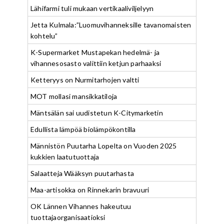
Lähifarmi tuli mukaan vertikaaliviljelyyn
Jetta Kulmala:”Luomuvihanneksille tavanomaisten
kohtelu”
K-Supermarket Mustapekan hedelmä- ja
vihannesosasto valittiin ketjun parhaaksi
Ketteryys on Nurmitarhojen valtti
MOT mollasi mansikkatiloja
Mäntsälän sai uudistetun K-Citymarketin
Edullista lämpöä biolämpökontilla
Männistön Puutarha Lopelta on Vuoden 2025
kukkien laatutuottaja
Salaatteja Wääksyn puutarhasta
Maa-artisokka on Rinnekarin bravuuri
OK Lännen Vihannes hakeutuu
tuottajaorganisaatioksi