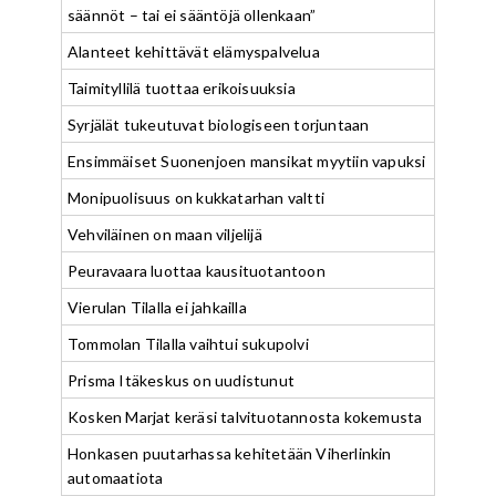
säännöt – tai ei sääntöjä ollenkaan”
Alanteet kehittävät elämyspalvelua
Taimityllilä tuottaa erikoisuuksia
Syrjälät tukeutuvat biologiseen torjuntaan
Ensimmäiset Suonenjoen mansikat myytiin vapuksi
Monipuolisuus on kukkatarhan valtti
Vehviläinen on maan viljelijä
Peuravaara luottaa kausituotantoon
Vierulan Tilalla ei jahkailla
Tommolan Tilalla vaihtui sukupolvi
Prisma Itäkeskus on uudistunut
Kosken Marjat keräsi talvituotannosta kokemusta
Honkasen puutarhassa kehitetään Viherlinkin
automaatiota