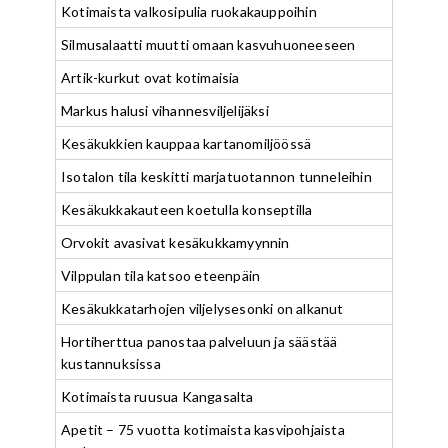
Kotimaista valkosipulia ruokakauppoihin
Silmusalaatti muutti omaan kasvuhuoneeseen
Artik-kurkut ovat kotimaisia
Markus halusi vihannesviljelijäksi
Kesäkukkien kauppaa kartanomiljöössä
Isotalon tila keskitti marjatuotannon tunneleihin
Kesäkukkakauteen koetulla konseptilla
Orvokit avasivat kesäkukkamyynnin
Vilppulan tila katsoo eteenpäin
Kesäkukkatarhojen viljelysesonki on alkanut
Hortiherttua panostaa palveluun ja säästää
kustannuksissa
Kotimaista ruusua Kangasalta
Apetit – 75 vuotta kotimaista kasvipohjaista