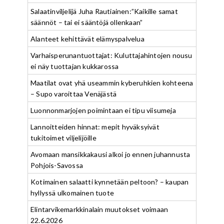
Salaatinviljelijä Juha Rautiainen:”Kaikille samat
säännöt – tai ei sääntöjä ollenkaan”
Alanteet kehittävät elämyspalvelua
Varhaisperunantuottajat: Kuluttajahintojen nousu
ei näy tuottajan kukkarossa
Maatilat ovat yhä useammin kyberuhkien kohteena
– Supo varoittaa Venäjästä
Luonnonmarjojen poimintaan ei tipu viisumeja
Lannoitteiden hinnat: mepit hyväksyivät
tukitoimet viljelijöille
Avomaan mansikkakausi alkoi jo ennen juhannusta
Pohjois-Savossa
Kotimainen salaatti kynnetään peltoon? – kaupan
hyllyssä ulkomainen tuote
Elintarvikemarkkinalain muutokset voimaan
22.6.2026