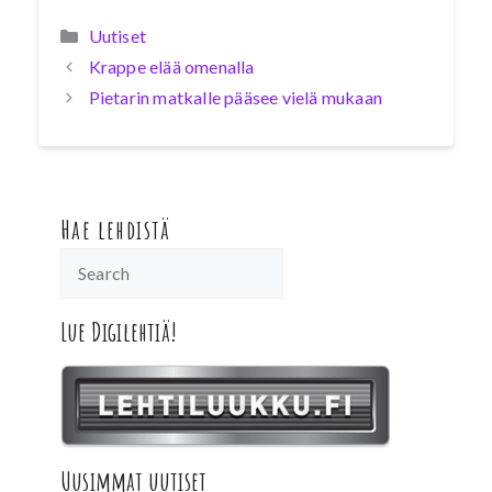
Kategoriat
Uutiset
Krappe elää omenalla
Pietarin matkalle pääsee vielä mukaan
Hae lehdistä
Lue Digilehtiä!
Uusimmat uutiset