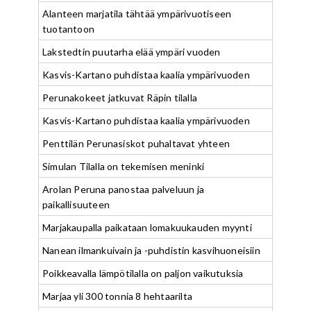
Alanteen marjatila tähtää ympärivuotiseen
tuotantoon
Lakstedtin puutarha elää ympäri vuoden
Kasvis-Kartano puhdistaa kaalia ympärivuoden
Perunakokeet jatkuvat Räpin tilalla
Kasvis-Kartano puhdistaa kaalia ympärivuoden
Penttilän Perunasiskot puhaltavat yhteen
Simulan Tilalla on tekemisen meninki
Arolan Peruna panostaa palveluun ja
paikallisuuteen
Marjakaupalla paikataan lomakuukauden myynti
Nanean ilmankuivain ja -puhdistin kasvihuoneisiin
Poikkeavalla lämpötilalla on paljon vaikutuksia
Marjaa yli 300 tonnia 8 hehtaarilta