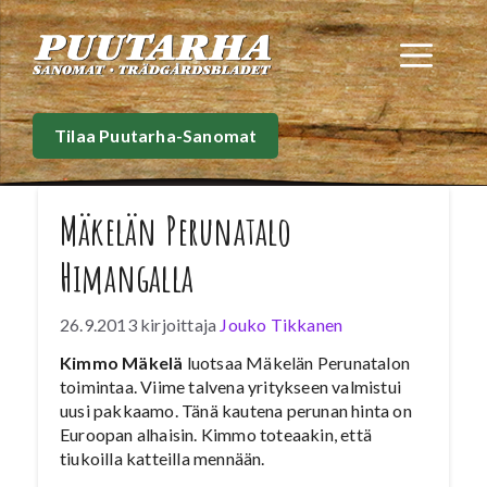
Siirry
sisältöön
Val
Tilaa Puutarha-Sanomat
Mäkelän Perunatalo
Himangalla
26.9.2013
kirjoittaja
Jouko Tikkanen
Kimmo Mäkelä
luotsaa Mäkelän Perunatalon
toimintaa. Viime talvena yritykseen valmistui
uusi pakkaamo. Tänä kautena perunan hinta on
Euroopan alhaisin. Kimmo toteaakin, että
tiukoilla katteilla mennään.