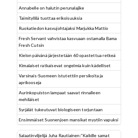
Annabelle on halutin perunalajike
Taimityllilä tuottaa erikoisuuksia
Ruokatiedon kasvujohtajaksi Marjukka Mattio
Fresh Servant vahvistaa kasvuaan ostamalla Bama
Fresh Cutsin
Kielon päivänä järjestetään 60 opastettua retkeä
Kimalaiset ratkaisevat ongelmia kuin kädelliset
Varsinais-Suomeen istutettiin persikoita ja
aprikooseja
Aurinkopuiston lampaat saavat rinnalleen
mehiläiset
Syrjälät tukeutuvat biologiseen torjuntaan
Ensimmäiset Suonenjoen mansikat myytiin vapuksi
Salaatinviljelijä Juha Rautiainen:”Kaikille samat