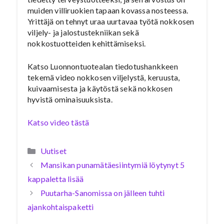
muiden villiruokien tapaan kovassa nosteessa.
Yrittäjä on tehnyt uraa uurtavaa työtä nokkosen
viljely- ja jalostustekniikan sekä
nokkostuotteiden kehittämiseksi.
Katso Luonnontuotealan tiedotushankkeen
tekemä video nokkosen viljelystä, keruusta,
kuivaamisesta ja käytöstä sekä nokkosen
hyvistä ominaisuuksista.
Katso video tästä
Kategoriat
Uutiset
Mansikan punamätäesiintymiä löytynyt 5
kappaletta lisää
Puutarha-Sanomissa on jälleen tuhti
ajankohtaispaketti