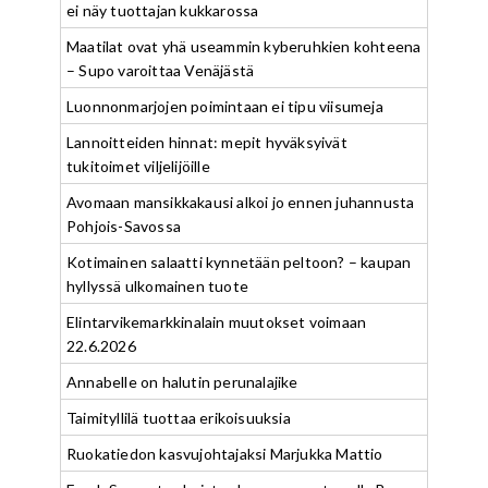
ei näy tuottajan kukkarossa
Maatilat ovat yhä useammin kyberuhkien kohteena
– Supo varoittaa Venäjästä
Luonnonmarjojen poimintaan ei tipu viisumeja
Lannoitteiden hinnat: mepit hyväksyivät
tukitoimet viljelijöille
Avomaan mansikkakausi alkoi jo ennen juhannusta
Pohjois-Savossa
Kotimainen salaatti kynnetään peltoon? – kaupan
hyllyssä ulkomainen tuote
Elintarvikemarkkinalain muutokset voimaan
22.6.2026
Annabelle on halutin perunalajike
Taimityllilä tuottaa erikoisuuksia
Ruokatiedon kasvujohtajaksi Marjukka Mattio