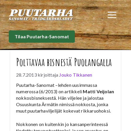
Siirry
sisältöön
Val
Tilaa Puutarha-Sanomat
Polttavaa bisnestä Puolangalla
28.7.2013
kirjoittaja
Jouko Tikkanen
Puutarha-Sanomat –lehden uusimmassa
numerossa (6/2013) on artikkeli
Matti Veijolan
nokkosbisneksestä. Hän viljelee ja jalostaa
Osuuskunta Ärmätin nimissä nokkosta, jonka
muut puutarhaviljelijät kokevat rikkaruohoksi.
Nokkonen on kuitenkin jo kansanperinteessä
tiedetty terveystuotteeksi, ja sen arvostus on