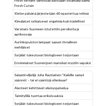
Fresh Servant vahvistaa kasvuaan ostamalla Bama
Fresh Cutsin
Kielon päivänä järjestetään 60 opastettua retkeä
Kimalaiset ratkaisevat ongelmia kuin kädelliset
Varsinais-Suomeen istutettiin persikoita ja
aprikooseja
Aurinkopuiston lampaat saavat rinnalleen
mehiläiset
Syrjälät tukeutuvat biologiseen torjuntaan
Ensimmäiset Suonenjoen mansikat myytiin vapuksi
Salaatinviljelijä Juha Rautiainen:”Kaikille samat
säännöt – tai ei sääntöjä ollenkaan”
Alanteet kehittävät elämyspalvelua
Taimityllilä tuottaa erikoisuuksia
Syrjälät tukeutuvat biologiseen torjuntaan