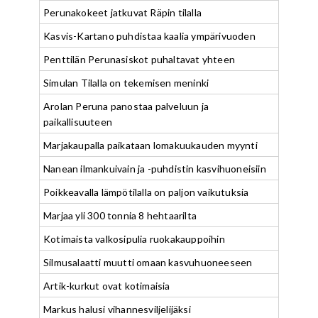
Perunakokeet jatkuvat Räpin tilalla
Kasvis-Kartano puhdistaa kaalia ympärivuoden
Penttilän Perunasiskot puhaltavat yhteen
Simulan Tilalla on tekemisen meninki
Arolan Peruna panostaa palveluun ja
paikallisuuteen
Marjakaupalla paikataan lomakuukauden myynti
Nanean ilmankuivain ja -puhdistin kasvihuoneisiin
Poikkeavalla lämpötilalla on paljon vaikutuksia
Marjaa yli 300 tonnia 8 hehtaarilta
Kotimaista valkosipulia ruokakauppoihin
Silmusalaatti muutti omaan kasvuhuoneeseen
Artik-kurkut ovat kotimaisia
Markus halusi vihannesviljelijäksi