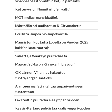
vihannesosasto valittiin ketjun parhaaksi
Ketteryys on Nurmitarhojen valtti
MOT mollasi mansikkatiloja
Mäntsälän sai uudistetun K-Citymarketin
Edullista lämpöä biolämpökontilla
Männistön Puutarha Lopelta on Vuoden 2025
kukkien laatutuottaja
Salaatteja Wääksyn puutarhasta
Maa-artisokka on Rinnekarin bravuuri
OK Lännen Vihannes hakeutuu
tuottajaorganisaatioksi
Alanteen marjatila tähtää ympärivuotiseen
tuotantoon
Lakstedtin puutarha elää ympäri vuoden
Kasvis-Kartano puhdistaa kaalia ympärivuoden