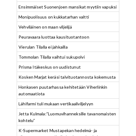
Ensimmäiset Suonenjoen mansikat myytiin vapuksi
Monipuolisuus on kukkatarhan valtti
Vehviläinen on maan viljelijä
Peuravaara luottaa kausituotantoon
Vierulan Tilalla ei jahkailla
Tommolan Tilalla vaihtui sukupolvi
Prisma Itäkeskus on uudistunut
Kosken Marjat keräsi talvituotannosta kokemusta
Honkasen puutarhassa kehitetään Viherlinkin
automaatiota
Lähifarmi tuli mukaan vertikaaliviljelyyn
Jetta Kulmala:”Luomuvihanneksille tavanomaisten
kohtelu”
K-Supermarket Mustapekan hedelmä- ja