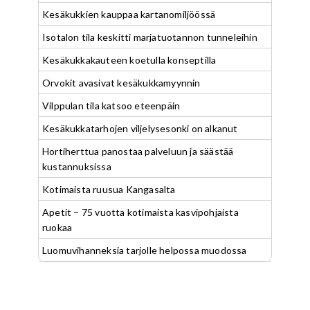
Kesäkukkien kauppaa kartanomiljöössä
Isotalon tila keskitti marjatuotannon tunneleihin
Kesäkukkakauteen koetulla konseptilla
Orvokit avasivat kesäkukkamyynnin
Vilppulan tila katsoo eteenpäin
Kesäkukkatarhojen viljelysesonki on alkanut
Hortiherttua panostaa palveluun ja säästää
kustannuksissa
Kotimaista ruusua Kangasalta
Apetit – 75 vuotta kotimaista kasvipohjaista
ruokaa
Luomuvihanneksia tarjolle helpossa muodossa