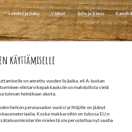
Lehdet ja haku
Videot
Info ja tilaus
Kansiki
ten käyttämiselle
amiselle on annettu vuoden lisäaika, eli A-luokan
tseminen elintarvikepakkauksiin on mahdollista vielä
ua tulevan heinäkuun alusta.
oden heikon perunasadon vuoksi yrittäjille on jäänyt
akkausmateriaalia. Koska makkaroihin on tulossa EU:n
tsätalousministeriön mielestä ole perusteltua nyt vaatia