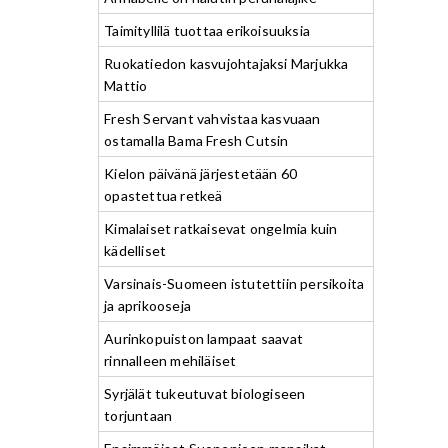
Taimityllilä tuottaa erikoisuuksia
Ruokatiedon kasvujohtajaksi Marjukka
Mattio
Fresh Servant vahvistaa kasvuaan
ostamalla Bama Fresh Cutsin
Kielon päivänä järjestetään 60
opastettua retkeä
Kimalaiset ratkaisevat ongelmia kuin
kädelliset
Varsinais-Suomeen istutettiin persikoita
ja aprikooseja
Aurinkopuiston lampaat saavat
rinnalleen mehiläiset
Syrjälät tukeutuvat biologiseen
torjuntaan