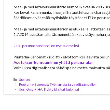
Maa- ja metsätalousministeriö kumosi keväällä 2012 sisäl
koskevat kananmunia, lihaa ja lihatuotteita, makkaraa, j
Säädökset eivät enää myöskään täyttäneet EU:n peruss
Maa- ja metsätalousministeriön asetuksella jatketaan a
1.7.2014 asti. Samalla täsmennetään kasvistäysmehun ja
Uusi perunastandardi on nyt suomeksi
Puutarha-Sanomat kirjoitti kelvottomiksi jäävistä per
Asetuksen kumoaminen yllätti peruna-alan
Voit lukea digitaalisesta näköispainoksetta maksutta pää
Kategoriat
Uutiset
Puutarha-Sanomat: Työnantajalta vaaditaan paljon
Uusi Oma PIHA: Kohta kirsikat kukkivat