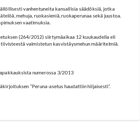
löllisesti vanhentuneita kansallisia säädöksiä, jotka
äätelöä, mehuja, ruokasieniä, ruokaperunaa sekä juustoa.
opimuksen vaatimuksia.
setuksen (264/2012) siirtymäaikaa 12 kuukaudella eli
 tiivisteestä valmistetun kasvistäysmehun määritelmiä.
unapakkauksista numerossa 3/2013
kirjoituksen ”Peruna-asetus haudattiin hiljaisesti”.