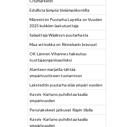
Citymarketin
Edullista lämpöä biolämpökontilla
Männistön Puutarha Lopelta on Vuoden
2025 kukkien laatutuottaja
Salaatteja Wääksyn puutarhasta
Maa-artisokka on Rinnekarin bravuuri
OK Lännen Vihannes hakeutuu
tuottajaorganisaatioksi
Alanteen marjatila tähtää
ympärivuotiseen tuotantoon
Lakstedtin puutarha elää ympäri vuoden
Kasvis-Kartano puhdistaa kaalia
ympärivuoden
Perunakokeet jatkuvat Räpin tilalla
Kasvis-Kartano puhdistaa kaalia
ympärivuoden