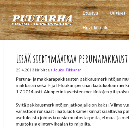
Siirry
sisältöön
Etusivu
Uutiset
Hevi-kilpailu
Lisää siirtymäaikaa perunapakkaus
25.4.2013
kirjoittaja
Jouko Tikkanen
Peruna- ja makkarapakkausten pakkausmerkintöjen muutt
makkaran sekä I- ja II-luokan perunan laatuluokan merki
1.7.2014 asti. Alunperin kyseisten merkintöjen piti poist
Syitä pakkausmerkintöjen jatkoajalle on kaksi. Viime vu
varastoon runsaasti laatuluokkamerkinnät sisältävää p
asetuksista johtuvia uusia muutostarpeita, ei maa- ja me
muutoksia elintarvikealan toimijoilta.