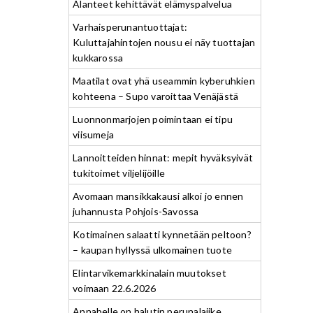
Alanteet kehittävät elämyspalvelua
Varhaisperunantuottajat:
Kuluttajahintojen nousu ei näy tuottajan
kukkarossa
Maatilat ovat yhä useammin kyberuhkien
kohteena – Supo varoittaa Venäjästä
Luonnonmarjojen poimintaan ei tipu
viisumeja
Lannoitteiden hinnat: mepit hyväksyivät
tukitoimet viljelijöille
Avomaan mansikkakausi alkoi jo ennen
juhannusta Pohjois-Savossa
Kotimainen salaatti kynnetään peltoon?
– kaupan hyllyssä ulkomainen tuote
Elintarvikemarkkinalain muutokset
voimaan 22.6.2026
Annabelle on halutin perunalajike