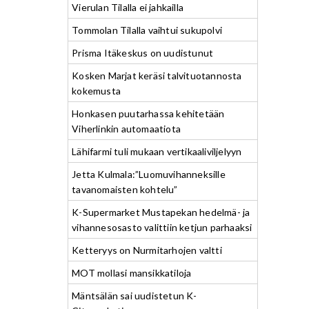
Vierulan Tilalla ei jahkailla
Tommolan Tilalla vaihtui sukupolvi
Prisma Itäkeskus on uudistunut
Kosken Marjat keräsi talvituotannosta
kokemusta
Honkasen puutarhassa kehitetään
Viherlinkin automaatiota
Lähifarmi tuli mukaan vertikaaliviljelyyn
Jetta Kulmala:”Luomuvihanneksille
tavanomaisten kohtelu”
K-Supermarket Mustapekan hedelmä- ja
vihannesosasto valittiin ketjun parhaaksi
Ketteryys on Nurmitarhojen valtti
MOT mollasi mansikkatiloja
Mäntsälän sai uudistetun K-