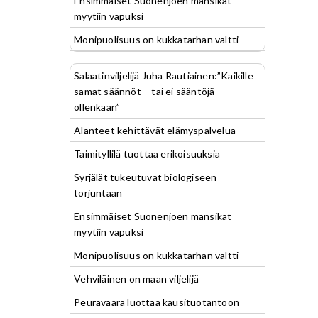
Ensimmäiset Suonenjoen mansikat
myytiin vapuksi
Monipuolisuus on kukkatarhan valtti
Salaatinviljelijä Juha Rautiainen:”Kaikille
samat säännöt – tai ei sääntöjä
ollenkaan”
Alanteet kehittävät elämyspalvelua
Taimityllilä tuottaa erikoisuuksia
Syrjälät tukeutuvat biologiseen
torjuntaan
Ensimmäiset Suonenjoen mansikat
myytiin vapuksi
Monipuolisuus on kukkatarhan valtti
Vehviläinen on maan viljelijä
Peuravaara luottaa kausituotantoon