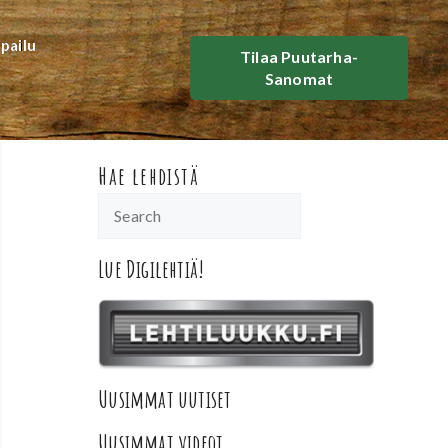
lpailu
Tilaa Puutarha-
Sanomat
Hae lehdistä
Lue Digilehtiä!
Uusimmat uutiset
Uusimmat videot