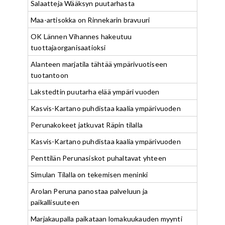
Salaatteja Wääksyn puutarhasta
Maa-artisokka on Rinnekarin bravuuri
OK Lännen Vihannes hakeutuu
tuottajaorganisaatioksi
Alanteen marjatila tähtää ympärivuotiseen
tuotantoon
Lakstedtin puutarha elää ympäri vuoden
Kasvis-Kartano puhdistaa kaalia ympärivuoden
Perunakokeet jatkuvat Räpin tilalla
Kasvis-Kartano puhdistaa kaalia ympärivuoden
Penttilän Perunasiskot puhaltavat yhteen
Simulan Tilalla on tekemisen meninki
Arolan Peruna panostaa palveluun ja
paikallisuuteen
Marjakaupalla paikataan lomakuukauden myynti