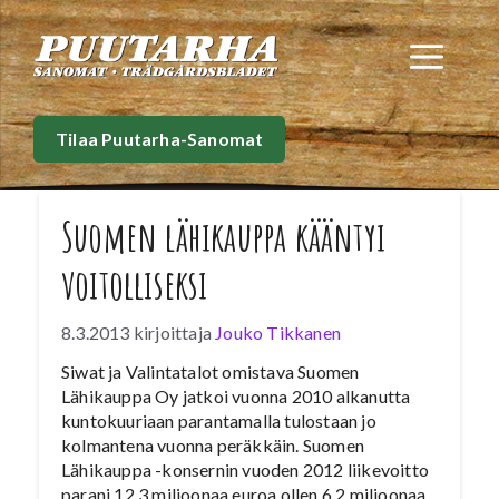
Siirry
sisältöön
Val
Tilaa Puutarha-Sanomat
Suomen lähikauppa kääntyi
voitolliseksi
8.3.2013
kirjoittaja
Jouko Tikkanen
Siwat ja Valintatalot omistava Suomen
Lähikauppa Oy jatkoi vuonna 2010 alkanutta
kuntokuuriaan parantamalla tulostaan jo
kolmantena vuonna peräkkäin. Suomen
Lähikauppa -konsernin vuoden 2012 liikevoitto
parani 12,3 miljoonaa euroa ollen 6,2 miljoonaa