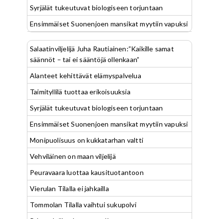
Syrjälät tukeutuvat biologiseen torjuntaan
Ensimmäiset Suonenjoen mansikat myytiin vapuksi
Salaatinviljelijä Juha Rautiainen:”Kaikille samat
säännöt – tai ei sääntöjä ollenkaan”
Alanteet kehittävät elämyspalvelua
Taimityllilä tuottaa erikoisuuksia
Syrjälät tukeutuvat biologiseen torjuntaan
Ensimmäiset Suonenjoen mansikat myytiin vapuksi
Monipuolisuus on kukkatarhan valtti
Vehviläinen on maan viljelijä
Peuravaara luottaa kausituotantoon
Vierulan Tilalla ei jahkailla
Tommolan Tilalla vaihtui sukupolvi