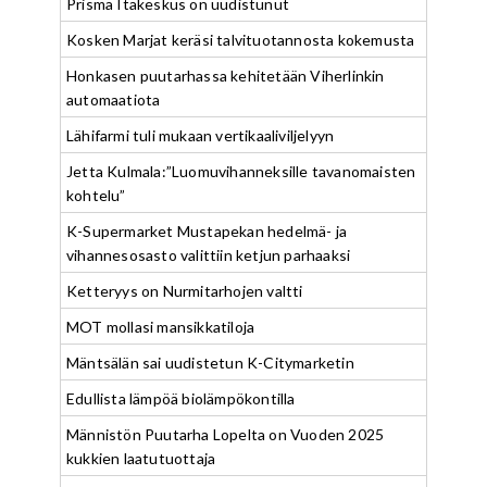
Prisma Itäkeskus on uudistunut
Kosken Marjat keräsi talvituotannosta kokemusta
Honkasen puutarhassa kehitetään Viherlinkin
automaatiota
Lähifarmi tuli mukaan vertikaaliviljelyyn
Jetta Kulmala:”Luomuvihanneksille tavanomaisten
kohtelu”
K-Supermarket Mustapekan hedelmä- ja
vihannesosasto valittiin ketjun parhaaksi
Ketteryys on Nurmitarhojen valtti
MOT mollasi mansikkatiloja
Mäntsälän sai uudistetun K-Citymarketin
Edullista lämpöä biolämpökontilla
Männistön Puutarha Lopelta on Vuoden 2025
kukkien laatutuottaja