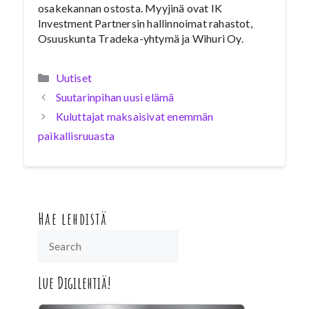
osakekannan ostosta. Myyjinä ovat IK
Investment Partnersin hallinnoimat rahastot,
Osuuskunta Tradeka-yhtymä ja Wihuri Oy.
Kategoriat
Uutiset
Suutarinpihan uusi elämä
Kuluttajat maksaisivat enemmän
paikallisruuasta
Hae lehdistä
Lue Digilehtiä!