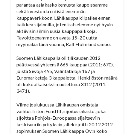
parantaa asiakaskokemusta kaupoissamme
sekä investoida entistä enemmän
kauppaverkkoon. Lähikauppa kilpailee ennen
kaikkea sijainnilla, joten katselemme nyt hyvin
aktiivisin silmin uusia kauppapaikkoja.
Tavoitteenamme on avata 15–20 uutta
myymälää tänä vuonna, Ralf Holmlund sanoo.
Suomen Lähikaupalla oli tilikauden 2012
päättyessä yhteensä 665 kauppaa (2011: 670),
joista Siwoja 495, Valintataloja 167 ja
Euromarketeja 3 kappaletta. Henkilöstön määrä
oli kokoaikaiseksi muutettuna 3412 (2011:
3471).
Viime joulukuussa Lähikaupan omistaja
vaihtui.Triton Fund III, sijoitusrahasto, joka
sijoittaa Pohjois-Euroopassa sijaitseviin
keskisuuriin yrityksiin, allekirjoitti 20.12.2012
sopimuksen Suomen Lähikauppa Oy:n koko