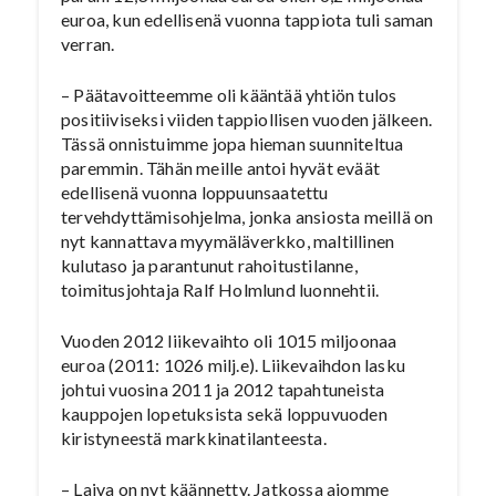
euroa, kun edellisenä vuonna tappiota tuli saman
verran.
– Päätavoitteemme oli kääntää yhtiön tulos
positiiviseksi viiden tappiollisen vuoden jälkeen.
Tässä onnistuimme jopa hieman suunniteltua
paremmin. Tähän meille antoi hyvät eväät
edellisenä vuonna loppuunsaatettu
tervehdyttämisohjelma, jonka ansiosta meillä on
nyt kannattava myymäläverkko, maltillinen
kulutaso ja parantunut rahoitustilanne,
toimitusjohtaja Ralf Holmlund luonnehtii.
Vuoden 2012 liikevaihto oli 1015 miljoonaa
euroa (2011: 1026 milj.e). Liikevaihdon lasku
johtui vuosina 2011 ja 2012 tapahtuneista
kauppojen lopetuksista sekä loppuvuoden
kiristyneestä markkinatilanteesta.
– Laiva on nyt käännetty. Jatkossa aiomme