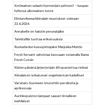
Kotimainen salaatti kynnetään peltoon? – kaupan
hyllyssä ulkomainen tuote
Elintarvikemarkkinalain muutokset voimaan
22.6.2026
Annabelle on halutin perunalajike
Taimityllilä tuottaa erikoisuuksia
Ruokatiedon kasvujohtajaksi Marjukka Mattio
Fresh Servant vahvistaa kasvuaan ostamalla Bama
Fresh Cutsin
Kielon päivänä järjestetään 60 opastettua retkeä
Kimalaiset ratkaisevat ongelmia kuin kädelliset
Varsinais-Suomeen istutettiin persikoita ja
aprikooseja
Aurinkopuiston lampaat saavat rinnalleen
mehiläiset