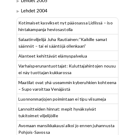
Lehdet 2005
Lehdet 2004
Kotimaiset kasvikset nyt pääosassa Lidlissä – iso
hintakampanja heviosastolla
Salaatinviljelijä Juha Rautiainen:”Kaikille samat
säännöt – tai ei sääntöjä ollenkaan”
Alanteet kehittävät elämyspalvelua
Varhaisperunantuottajat: Kuluttajahintojen nousu
ei näy tuottajan kukkarossa
Maatilat ovat yhä useammin kyberuhkien kohteena
– Supo varoittaa Venäjästä
Luonnonmarjojen poimintaan ei tipu viisumeja
Lannoitteiden hinnat: mepit hyväksyivät
tukitoimet viljelijöille
Avomaan mansikkakausi alkoi jo ennen juhannusta
Pohjois-Savossa