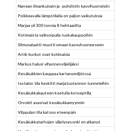
Nanean ilmankuivain ja -puhdistin kasvihuoneisiin
Poikkeavalla lämpötilalla on paljon vaikutuksia
Marjaa yli 300 tonnia 8 hehtaarilta
Kotimaista valkosipulia ruokakauppoihin
Silmusalaatti muutti omaan kasvuhuoneeseen
Artik-kurkut ovat kotimaisia
Markus halusi vihannesviljelijäksi
Kesäkukkien kauppaa kartanomiljöössä
Isotalon tila keskitti marjatuotannon tunneleihin
Kesäkukkakauteen koetulla konseptilla
Orvokit avasivat kesäkukkamyynnin
Vilppulan tila katsoo eteenpäin
Kesäkukkatarhojen viljelysesonki on alkanut