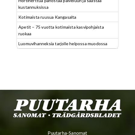
Hortiherttua panostaa palveluun ja säästää
kustannuksissa
Kotimaista ruusua Kangasalta
Apetit – 75 vuotta kotimaista kasvipohjaista
ruokaa
Luomuvihanneksia tarjolle helpossa muodossa
Puutarha-Sanomat