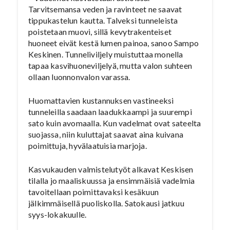
Tarvitsemansa veden ja ravinteet ne saavat
tippukastelun kautta. Talveksi tunneleista
poistetaan muovi, sillä kevytrakenteiset
huoneet eivät kestä lumen painoa, sanoo Sampo
Keskinen. Tunneliviljely muistuttaa monella
tapaa kasvihuoneviljelyä, mutta valon suhteen
ollaan luonnonvalon varassa.
Huomattavien kustannuksen vastineeksi
tunneleilla saadaan laadukkaampi ja suurempi
sato kuin avomaalla. Kun vadelmat ovat sateelta
suojassa, niin kuluttajat saavat aina kuivana
poimittuja, hyvälaatuisia marjoja.
Kasvukauden valmistelutyöt alkavat Keskisen
tilalla jo maaliskuussa ja ensimmäisiä vadelmia
tavoitellaan poimittavaksi kesäkuun
jälkimmäisellä puoliskolla. Satokausi jatkuu
syys-lokakuulle.