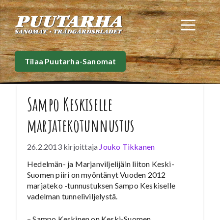
Siirry
sisältöön
Val
Tilaa Puutarha-Sanomat
Sampo Keskiselle
marjatekotunnustus
26.2.2013
kirjoittaja
Jouko Tikkanen
Hedelmän- ja Marjanviljelijäin liiton Keski-
Suomen piiri on myöntänyt Vuoden 2012
marjateko -tunnustuksen Sampo Keskiselle
vadelman tunneliviljelystä.
– Sampo Keskinen on Keski-Suomen