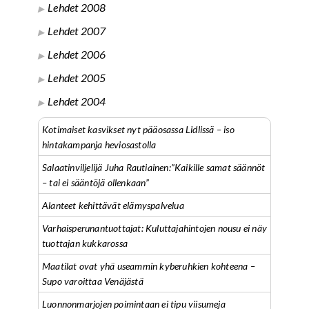
Lehdet 2008
Lehdet 2007
Lehdet 2006
Lehdet 2005
Lehdet 2004
Kotimaiset kasvikset nyt pääosassa Lidlissä – iso
hintakampanja heviosastolla
Salaatinviljelijä Juha Rautiainen:”Kaikille samat säännöt
– tai ei sääntöjä ollenkaan”
Alanteet kehittävät elämyspalvelua
Varhaisperunantuottajat: Kuluttajahintojen nousu ei näy
tuottajan kukkarossa
Maatilat ovat yhä useammin kyberuhkien kohteena –
Supo varoittaa Venäjästä
Luonnonmarjojen poimintaan ei tipu viisumeja