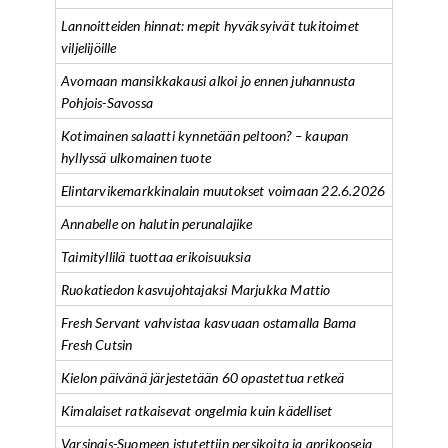
Lannoitteiden hinnat: mepit hyväksyivät tukitoimet
viljelijöille
Avomaan mansikkakausi alkoi jo ennen juhannusta
Pohjois-Savossa
Kotimainen salaatti kynnetään peltoon? – kaupan
hyllyssä ulkomainen tuote
Elintarvikemarkkinalain muutokset voimaan 22.6.2026
Annabelle on halutin perunalajike
Taimityllilä tuottaa erikoisuuksia
Ruokatiedon kasvujohtajaksi Marjukka Mattio
Fresh Servant vahvistaa kasvuaan ostamalla Bama
Fresh Cutsin
Kielon päivänä järjestetään 60 opastettua retkeä
Kimalaiset ratkaisevat ongelmia kuin kädelliset
Varsinais-Suomeen istutettiin persikoita ja aprikooseja