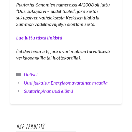
Puutarha-Sanomien numerossa 4/2008 oli juttu
”Uusi sukupolvi – uudet tuulet”, joka kertoi
sukupolven vaihdoksesta Keskisen tilalla ja
Sammon vadelmaviljelyn aloittamisesta.
Lue juttu tästä linkistä
(lehden hinta 5 €, jonka voit maksaa turvallisesti
verkkopankilla tai luottokortilla).
Kategoriat
Uutiset
Uusi julkaisu: Energiaomavarainen maatila
Suutarinpihan uusi elämä
Hae lehdistä