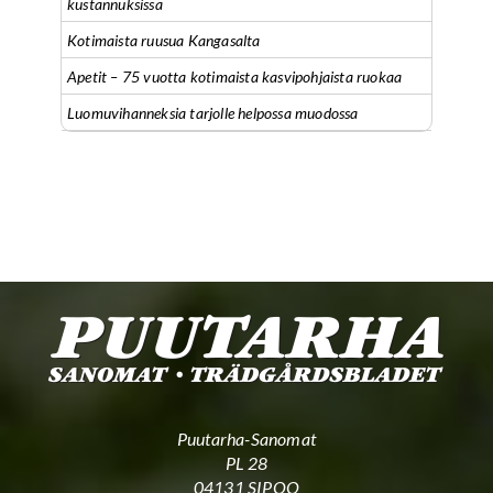
kustannuksissa
Kotimaista ruusua Kangasalta
Apetit – 75 vuotta kotimaista kasvipohjaista ruokaa
Luomuvihanneksia tarjolle helpossa muodossa
Puutarha-Sanomat
PL 28
04131 SIPOO