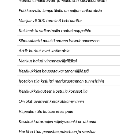
Nanean ilmankuivain ja -puhdistin kasvihuoneisiin
Poikkeavalla lämpötilalla on paljon vaikutuksia
Marjaa yli 300 tonnia 8 hehtaarilta
Kotimaista valkosipulia ruokakauppoihin
Silmusalaatti muutti omaan kasvuhuoneeseen
Artik-kurkut ovat kotimaisia
Markus halusi vihannesviljelijäksi
Kesäkukkien kauppaa kartanomiljöössä
Isotalon tila keskitti marjatuotannon tunneleihin
Kesäkukkakauteen koetulla konseptilla
Orvokit avasivat kesäkukkamyynnin
Vilppulan tila katsoo eteenpäin
Kesäkukkatarhojen viljelysesonki on alkanut
Hortiherttua panostaa palveluun ja säästää