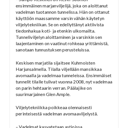
ensimmäinen marjanviljelijä, joka on aloittanut
vadelman tuotannon tunnelissa. Hän on ottanut
käyttöön maassamme varsin vähän käytetyn
viljelytekniikan. Se on edellyttänyt aktiivista
tiedonhakua koti- ja etenkin ulkomailta.
Tunneliviljelyn aloittaminen ja varsinkin sen
laajentaminen on vaatinut rohkeaa yrittämistä,
sanotaan tunnustuksen perusteluissa.
Keskisen marjatila sijaitsee Kuhmoisten
Harjunsalmella. Tilalla viljellään mansikkaa
avomaalla ja vadelmaa tunneleissa. Ensimmäiset
tunnelit tilalle tulivat vuonna 2008, nyt vadelmaa
on parin hehtaarin verran. Päälajike on
suurimarjainen Glen Ample.
Viljelytekniikka poikkeaa olennaisesti
perinteisestä vadelman avomaaviljelystä.
– Vadelmat kasvatetaan astioissa.