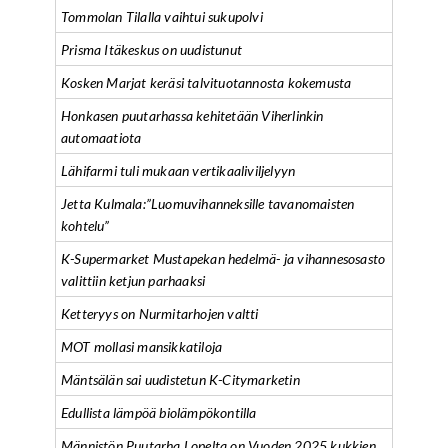
Tommolan Tilalla vaihtui sukupolvi
Prisma Itäkeskus on uudistunut
Kosken Marjat keräsi talvituotannosta kokemusta
Honkasen puutarhassa kehitetään Viherlinkin
automaatiota
Lähifarmi tuli mukaan vertikaaliviljelyyn
Jetta Kulmala:”Luomuvihanneksille tavanomaisten
kohtelu”
K-Supermarket Mustapekan hedelmä- ja vihannesosasto
valittiin ketjun parhaaksi
Ketteryys on Nurmitarhojen valtti
MOT mollasi mansikkatiloja
Mäntsälän sai uudistetun K-Citymarketin
Edullista lämpöä biolämpökontilla
Männistön Puutarha Lopelta on Vuoden 2025 kukkien