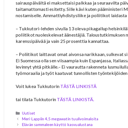
sairauspäivältä ei maksettaisi palkkaa ja seuraavilta päiv
taitamattomasti esitetty. Sille kävi kuten pääministeri 
nostamiselle. Ammattiyhdistysliike ja poliitikot laidasta 
– Tukkutori-lehden sivulla 13 oleva pikagallup helsinkil
poliitikot nuoleskelevat äänestäjiä. Taloustutkimuksen 
karenssipäivää ja vain 25 prosenttia kannattaa.
– Poliitikot laittavat omat aivonsa narikkaan, sulkevat s
Ei Suomessa olla sen viisaampia kuin Espanjassa, Italiassa
levinnyt yhtä pitkälle.– Ei vaurautta rakenneta lusmuilul
työmoraalia ja työt kaatuvat tunnollisten työntekijöide
Voit lukea Tukkutorin
TÄSTÄ LINKISTÄ
tai tilata Tukkutorin
TÄSTÄ LINKISTÄ.
Kategoriat
Uutiset
Meri-Lappiin 4,5 megawatin tuulivoimaloita
Elävän sammaleen käyttö kasvualustana