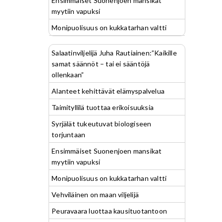
Ensimmäiset Suonenjoen mansikat
myytiin vapuksi
Monipuolisuus on kukkatarhan valtti
Salaatinviljelijä Juha Rautiainen:”Kaikille
samat säännöt – tai ei sääntöjä
ollenkaan”
Alanteet kehittävät elämyspalvelua
Taimityllilä tuottaa erikoisuuksia
Syrjälät tukeutuvat biologiseen
torjuntaan
Ensimmäiset Suonenjoen mansikat
myytiin vapuksi
Monipuolisuus on kukkatarhan valtti
Vehviläinen on maan viljelijä
Peuravaara luottaa kausituotantoon