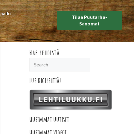
lpailu
Tilaa Puutarha-
Sanomat
Hae lehdistä
Lue Digilehtiä!
Uusimmat uutiset
Uusimmat videot