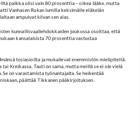
iltä palkka olisi vain 80 prosenttia – oikea lääke, mutta
Matti Vanhasen Rukan lumilla keksimälle eläkeiän
laitaan ampuivat kilvan sen alas.
äisten kunnallisvaaliehdokkaiden joukossa osoittaa, että
mukaan kansalaisista 70 prosenttia vastustaa
ilmänsä tosiasioilta ja mukailevat enemmistön mielipiteitä.
 tai Kreikassa. Tauti on sama, mutta meillä se ei ole vielä
la. Se on varastamista työnantajalta. Se heikentää
n niskaan, päättää Tikkanen pääkirjoituksen.