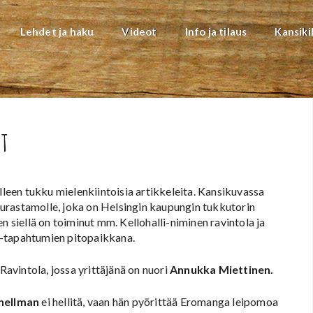
Lehdet ja haku
Videot
Info ja tilaus
Kansiki
t
een tukku mielenkiintoisia artikkeleita. Kansikuvassa
urastamolle, joka on Helsingin kaupungin tukkutorin
n siellä on toiminut mm. Kellohalli-niminen ravintola ja
 -tapahtumien pitopaikkana.
avintola, jossa yrittäjänä on nuori
Annukka Miettinen.
Snellman
ei hellitä, vaan hän pyörittää Eromanga leipomoa