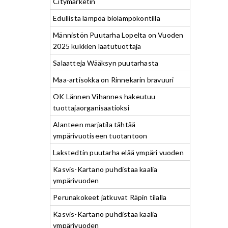
Citymarketin
Edullista lämpöä biolämpökontilla
Männistön Puutarha Lopelta on Vuoden
2025 kukkien laatutuottaja
Salaatteja Wääksyn puutarhasta
Maa-artisokka on Rinnekarin bravuuri
OK Lännen Vihannes hakeutuu
tuottajaorganisaatioksi
Alanteen marjatila tähtää
ympärivuotiseen tuotantoon
Lakstedtin puutarha elää ympäri vuoden
Kasvis-Kartano puhdistaa kaalia
ympärivuoden
Perunakokeet jatkuvat Räpin tilalla
Kasvis-Kartano puhdistaa kaalia
ympärivuoden