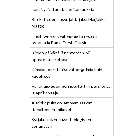
Taimityllilä tuottaa erikoisuuksia
Ruokatiedon kasvujohtajaksi Marjukka
Mattio
Fresh Servant vahvistaa kasvuaan
ostamalla Bama Fresh Cutsin
Kielon päivänä järjestetään 60
opastettua retkeä
Kimalaiset ratkaisevat ongelmia kuin
kädelliset
Varsinais-Suomeen istutettiin persikoita
ja aprikooseja
Aurinkopuiston lampaat saavat
rinnalleen mehiläiset
Syrjälät tukeutuvat biologiseen
torjuntaan