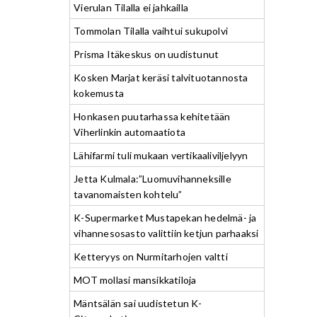
Vierulan Tilalla ei jahkailla
Tommolan Tilalla vaihtui sukupolvi
Prisma Itäkeskus on uudistunut
Kosken Marjat keräsi talvituotannosta
kokemusta
Honkasen puutarhassa kehitetään
Viherlinkin automaatiota
Lähifarmi tuli mukaan vertikaaliviljelyyn
Jetta Kulmala:”Luomuvihanneksille
tavanomaisten kohtelu”
K-Supermarket Mustapekan hedelmä- ja
vihannesosasto valittiin ketjun parhaaksi
Ketteryys on Nurmitarhojen valtti
MOT mollasi mansikkatiloja
Mäntsälän sai uudistetun K-