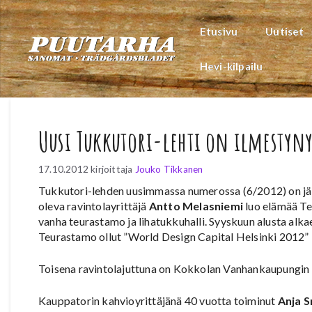
Siirry
sisältöön
Etusivu
Uutiset
Hevi-kilpailu
Uusi Tukkutori-lehti on ilmestyny
17.10.2012
kirjoittaja
Jouko Tikkanen
Tukkutori-lehden uusimmassa numerossa (6/2012) on jäll
oleva ravintolayrittäjä
Antto Melasniemi
luo elämää Te
vanha teurastamo ja lihatukkuhalli. Syyskuun alusta alkae
Teurastamo ollut ”World Design Capital Helsinki 2012”
Toisena ravintolajuttuna on Kokkolan Vanhankaupungin R
Kauppatorin kahvioyrittäjänä 40 vuotta toiminut
Anja 