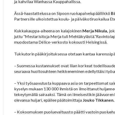
ja kahvilaa Wanhassa Kauppahallissa.
Ässä-haastattelussa on Sipoon ruokapalvelupäällikkö
Bi
Partnersille ulkoistettua koulu- ja päiväkotiruokailua Et
Kukkakauppa-aiheena on kalajokinen
Merja Nikula,
jok
juttu ”Mestarisitoja Merja tuli Mehtäkylästä.”Ravintola
muodostama Délice-verkosto kokousti Helsingissä.
Tukkutorin pääkirjoituksessa otetaan kantaa karenssipä
– Suomessa kustannukset ovat liian korkeat todellisuud
seuraava huoltosuhteen heikkeneminen edellyttäisi työuri
– Yksi työsaavutusta kuppaava asia on tarpeettomat sai
kyselyn mukaan 130 000 ihmistä on ilmoittanut huijanne
tekeytymällä sairaaksi. Tämä on ilmeisestikin jäävuoren 
olevansa huijari, epäilee päätoimittaja
Jouko Tikkanen.
– Kokoomuksen puoluevaltuusto päätti vastoin puoluehal