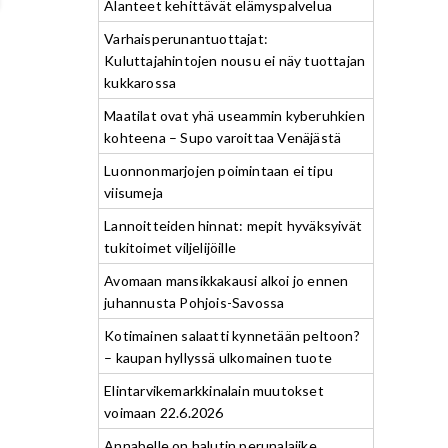
Alanteet kehittävät elämyspalvelua
Varhaisperunantuottajat:
Kuluttajahintojen nousu ei näy tuottajan
kukkarossa
Maatilat ovat yhä useammin kyberuhkien
kohteena – Supo varoittaa Venäjästä
Luonnonmarjojen poimintaan ei tipu
viisumeja
Lannoitteiden hinnat: mepit hyväksyivät
tukitoimet viljelijöille
Avomaan mansikkakausi alkoi jo ennen
juhannusta Pohjois-Savossa
Kotimainen salaatti kynnetään peltoon?
– kaupan hyllyssä ulkomainen tuote
Elintarvikemarkkinalain muutokset
voimaan 22.6.2026
Annabelle on halutin perunalajike