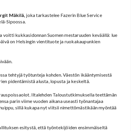
rgit Mäkilä,
joka tarkastelee Fazerin Blue Service
elä-Sipoossa.
a voitti kukkasidonnan Suomen mestaruuden keväällä: lue
päivä on Helsingin vientituote ja ruokakaupunkien
ivään.
essa tehtyjä työtunteja kohden. Väestön ikääntymisestä
en pidentämistä alusta, lopusta ja keskeltä.
rauspoissaolot. Iltalehden Taloustutkimuksella teettämän
ensa parin viime vuoden aikana useasti työnantajaa
huippu, sillä kukapa nyt viitsii nimettömästikään myöntää
lituksen esitystä, että työntekijöiden ensimmäiseltä