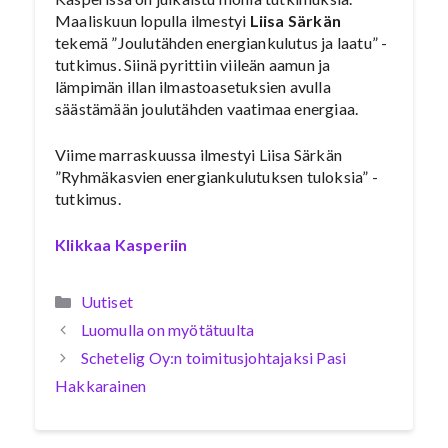
Maaliskuun lopulla ilmestyi
Liisa Särkän
tekemä ”Joulutähden energiankulutus ja laatu” -
tutkimus. Siinä pyrittiin viileän aamun ja
lämpimän illan ilmastoasetuksien avulla
säästämään joulutähden vaatimaa energiaa.
Viime marraskuussa ilmestyi Liisa Särkän
”Ryhmäkasvien energiankulutuksen tuloksia” -
tutkimus.
Klikkaa Kasperiin
Kategoriat
Uutiset
Luomulla on myötätuulta
Schetelig Oy:n toimitusjohtajaksi Pasi
Hakkarainen