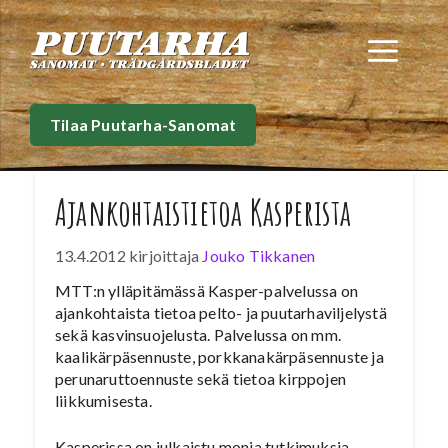
Siirry
sisältöön
Val
Tilaa Puutarha-Sanomat
Ajankohtaistietoa Kasperista
13.4.2012
kirjoittaja
Jouko Tikkanen
MTT:n ylläpitämässä Kasper-palvelussa on
ajankohtaista tietoa pelto- ja puutarhaviljelystä
sekä kasvinsuojelusta. Palvelussa on mm.
kaalikärpäsennuste, porkkanakärpäsennuste ja
perunaruttoennuste sekä tietoa kirppojen
liikkumisesta.
Kasperissa on julkaistu monia tutkimuksia.