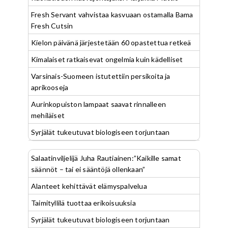
Fresh Servant vahvistaa kasvuaan ostamalla Bama
Fresh Cutsin
Kielon päivänä järjestetään 60 opastettua retkeä
Kimalaiset ratkaisevat ongelmia kuin kädelliset
Varsinais-Suomeen istutettiin persikoita ja
aprikooseja
Aurinkopuiston lampaat saavat rinnalleen
mehiläiset
Syrjälät tukeutuvat biologiseen torjuntaan
Salaatinviljelijä Juha Rautiainen:”Kaikille samat
säännöt – tai ei sääntöjä ollenkaan”
Alanteet kehittävät elämyspalvelua
Taimityllilä tuottaa erikoisuuksia
Syrjälät tukeutuvat biologiseen torjuntaan