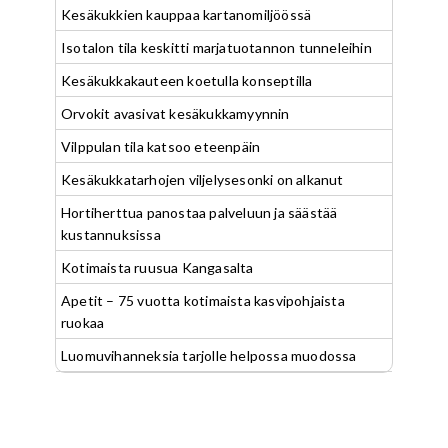
Kesäkukkien kauppaa kartanomiljöössä
Isotalon tila keskitti marjatuotannon tunneleihin
Kesäkukkakauteen koetulla konseptilla
Orvokit avasivat kesäkukkamyynnin
Vilppulan tila katsoo eteenpäin
Kesäkukkatarhojen viljelysesonki on alkanut
Hortiherttua panostaa palveluun ja säästää
kustannuksissa
Kotimaista ruusua Kangasalta
Apetit – 75 vuotta kotimaista kasvipohjaista
ruokaa
Luomuvihanneksia tarjolle helpossa muodossa