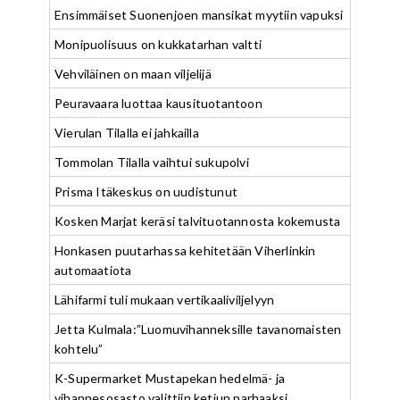
Ensimmäiset Suonenjoen mansikat myytiin vapuksi
Monipuolisuus on kukkatarhan valtti
Vehviläinen on maan viljelijä
Peuravaara luottaa kausituotantoon
Vierulan Tilalla ei jahkailla
Tommolan Tilalla vaihtui sukupolvi
Prisma Itäkeskus on uudistunut
Kosken Marjat keräsi talvituotannosta kokemusta
Honkasen puutarhassa kehitetään Viherlinkin
automaatiota
Lähifarmi tuli mukaan vertikaaliviljelyyn
Jetta Kulmala:”Luomuvihanneksille tavanomaisten
kohtelu”
K-Supermarket Mustapekan hedelmä- ja
vihannesosasto valittiin ketjun parhaaksi