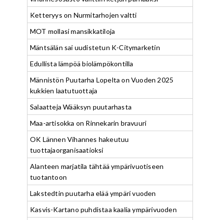
Ketteryys on Nurmitarhojen valtti
MOT mollasi mansikkatiloja
Mäntsälän sai uudistetun K-Citymarketin
Edullista lämpöä biolämpökontilla
Männistön Puutarha Lopelta on Vuoden 2025
kukkien laatutuottaja
Salaatteja Wääksyn puutarhasta
Maa-artisokka on Rinnekarin bravuuri
OK Lännen Vihannes hakeutuu
tuottajaorganisaatioksi
Alanteen marjatila tähtää ympärivuotiseen
tuotantoon
Lakstedtin puutarha elää ympäri vuoden
Kasvis-Kartano puhdistaa kaalia ympärivuoden