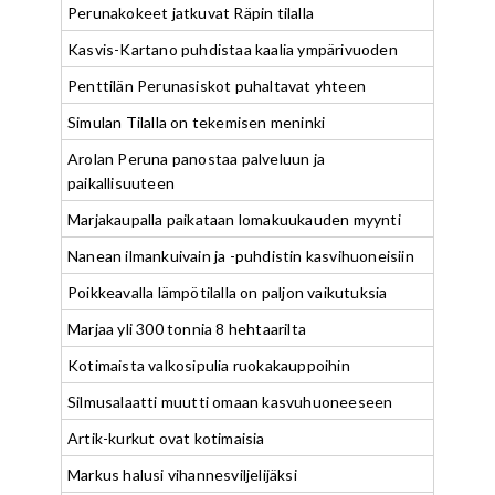
Perunakokeet jatkuvat Räpin tilalla
Kasvis-Kartano puhdistaa kaalia ympärivuoden
Penttilän Perunasiskot puhaltavat yhteen
Simulan Tilalla on tekemisen meninki
Arolan Peruna panostaa palveluun ja
paikallisuuteen
Marjakaupalla paikataan lomakuukauden myynti
Nanean ilmankuivain ja -puhdistin kasvihuoneisiin
Poikkeavalla lämpötilalla on paljon vaikutuksia
Marjaa yli 300 tonnia 8 hehtaarilta
Kotimaista valkosipulia ruokakauppoihin
Silmusalaatti muutti omaan kasvuhuoneeseen
Artik-kurkut ovat kotimaisia
Markus halusi vihannesviljelijäksi