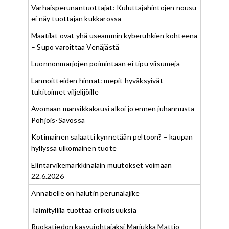
Varhaisperunantuottajat: Kuluttajahintojen nousu
ei näy tuottajan kukkarossa
Maatilat ovat yhä useammin kyberuhkien kohteena
– Supo varoittaa Venäjästä
Luonnonmarjojen poimintaan ei tipu viisumeja
Lannoitteiden hinnat: mepit hyväksyivät
tukitoimet viljelijöille
Avomaan mansikkakausi alkoi jo ennen juhannusta
Pohjois-Savossa
Kotimainen salaatti kynnetään peltoon? – kaupan
hyllyssä ulkomainen tuote
Elintarvikemarkkinalain muutokset voimaan
22.6.2026
Annabelle on halutin perunalajike
Taimityllilä tuottaa erikoisuuksia
Ruokatiedon kasvujohtajaksi Marjukka Mattio