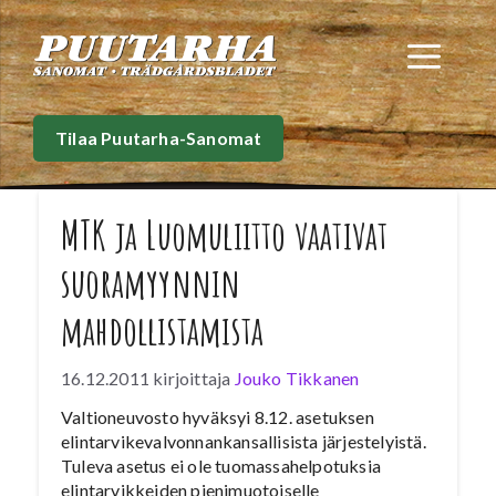
Siirry
sisältöön
Val
Tilaa Puutarha-Sanomat
MTK ja Luomuliitto vaativat
suoramyynnin
mahdollistamista
16.12.2011
kirjoittaja
Jouko Tikkanen
Valtioneuvosto hyväksyi 8.12. asetuksen
elintarvikevalvonnankansallisista järjestelyistä.
Tuleva asetus ei ole tuomassahelpotuksia
elintarvikkeiden pienimuotoiselle