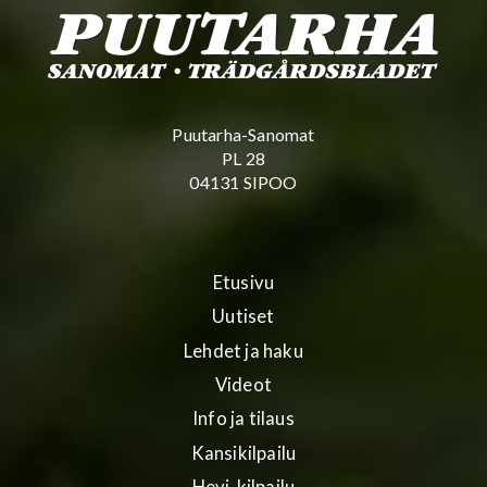
Puutarha-Sanomat
PL 28
04131 SIPOO
Etusivu
Uutiset
Lehdet ja haku
Videot
Info ja tilaus
Kansikilpailu
Hevi-kilpailu