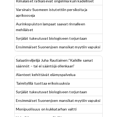
Kimalaiset ratkaisevat ongelmia kuin kädelliset
Varsinais-Suomeen istutettiin persikoita ja
aprikooseja
Aurinkopuiston lampaat saavat rinnalleen
mehiläiset
Syrjälät tukeutuvat biologiseen torjuntaan
Ensimmäiset Suonenjoen mansikat myytiin vapuksi
Salaatinviljelijä Juha Rautiainen:”Kaikille samat
säännöt – tai ei sääntöjä ollenkaan”
Alanteet kehittävät elämyspalvelua
Taimityllilä tuottaa erikoisuuksia
Syrjälät tukeutuvat biologiseen torjuntaan
Ensimmäiset Suonenjoen mansikat myytiin vapuksi
Monipuolisuus on kukkatarhan valtti