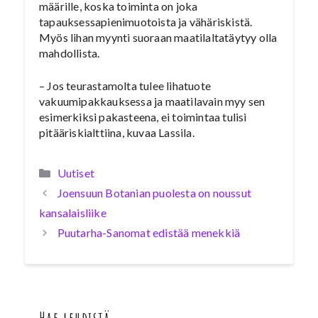
määrille, koska toiminta on joka
tapauksessapienimuotoista ja vähäriskistä.
Myös lihan myynti suoraan maatilaltatäytyy olla
mahdollista.
– Jos teurastamolta tulee lihatuote
vakuumipakkauksessa ja maatilavain myy sen
esimerkiksi pakasteena, ei toimintaa tulisi
pitääriskialttiina, kuvaa Lassila.
Kategoriat
Uutiset
Joensuun Botanian puolesta on noussut
kansalaisliike
Puutarha-Sanomat edistää menekkiä