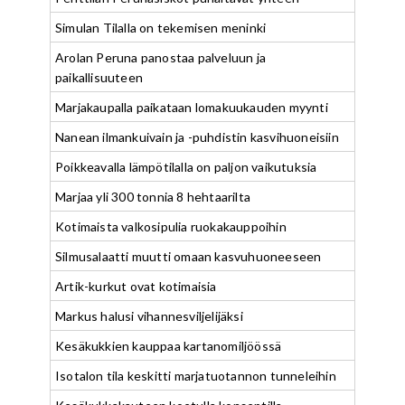
Simulan Tilalla on tekemisen meninki
Arolan Peruna panostaa palveluun ja
paikallisuuteen
Marjakaupalla paikataan lomakuukauden myynti
Nanean ilmankuivain ja -puhdistin kasvihuoneisiin
Poikkeavalla lämpötilalla on paljon vaikutuksia
Marjaa yli 300 tonnia 8 hehtaarilta
Kotimaista valkosipulia ruokakauppoihin
Silmusalaatti muutti omaan kasvuhuoneeseen
Artik-kurkut ovat kotimaisia
Markus halusi vihannesviljelijäksi
Kesäkukkien kauppaa kartanomiljöössä
Isotalon tila keskitti marjatuotannon tunneleihin