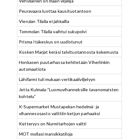
Vehviläinen on maan viljelijä
Peuravaara luottaa kausituotantoon
Vierulan Tilalla ei jahkailla
Tommolan Tilalla vaihtui sukupolvi
Prisma Itäkeskus on uudistunut
Kosken Marjat keräsi talvituotannosta kokemusta
Honkasen puutarhassa kehitetään Viherlinkin
automaatiota
Lähifarmi tuli mukaan vertikaaliviljelyyn
Jetta Kulmala:”Luomuvihanneksille tavanomaisten
kohtelu”
K-Supermarket Mustapekan hedelmä- ja
vihannesosasto valittiin ketjun parhaaksi
Ketteryys on Nurmitarhojen valtti
MOT mollasi mansikkatiloja