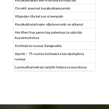
Kesäkukkakauteen koetulla konseptilla
Orvokit avasivat kesäkukkamyynnin
Vilppulan tila katsoo eteenpäin
Kesäkukkatarhojen viljelysesonki on alkanut
Hortiherttua panostaa palveluun ja säästää
kustannuksissa
Kotimaista ruusua Kangasalta
Apetit – 75 vuotta kotimaista kasvipohjaista
ruokaa
Luomuvihanneksia tarjolle helpossa muodossa