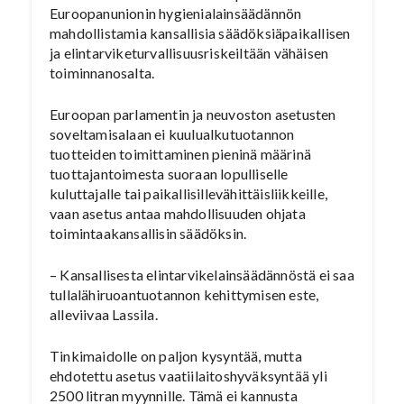
Euroopanunionin hygienialainsäädännön
mahdollistamia kansallisia säädöksiäpaikallisen
ja elintarviketurvallisuusriskeiltään vähäisen
toiminnanosalta.
Euroopan parlamentin ja neuvoston asetusten
soveltamisalaan ei kuulualkutuotannon
tuotteiden toimittaminen pieninä määrinä
tuottajantoimesta suoraan lopulliselle
kuluttajalle tai paikallisillevähittäisliikkeille,
vaan asetus antaa mahdollisuuden ohjata
toimintaakansallisin säädöksin.
– Kansallisesta elintarvikelainsäädännöstä ei saa
tullalähiruoantuotannon kehittymisen este,
alleviivaa Lassila.
Tinkimaidolle on paljon kysyntää, mutta
ehdotettu asetus vaatiilaitoshyväksyntää yli
2500 litran myynnille. Tämä ei kannusta