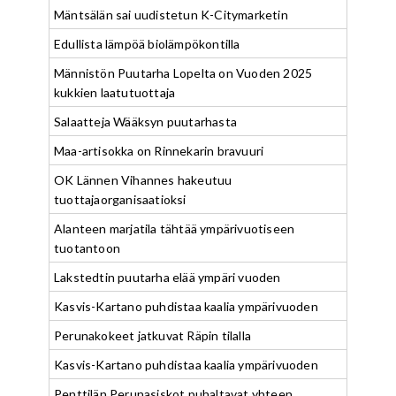
Mäntsälän sai uudistetun K-Citymarketin
Edullista lämpöä biolämpökontilla
Männistön Puutarha Lopelta on Vuoden 2025
kukkien laatutuottaja
Salaatteja Wääksyn puutarhasta
Maa-artisokka on Rinnekarin bravuuri
OK Lännen Vihannes hakeutuu
tuottajaorganisaatioksi
Alanteen marjatila tähtää ympärivuotiseen
tuotantoon
Lakstedtin puutarha elää ympäri vuoden
Kasvis-Kartano puhdistaa kaalia ympärivuoden
Perunakokeet jatkuvat Räpin tilalla
Kasvis-Kartano puhdistaa kaalia ympärivuoden
Penttilän Perunasiskot puhaltavat yhteen