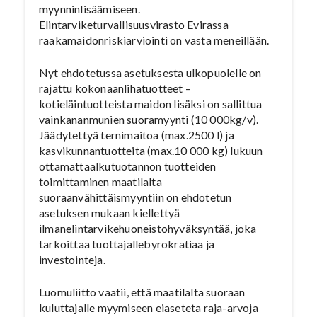
myynninlisäämiseen.
Elintarviketurvallisuusvirasto Evirassa
raakamaidonriskiarviointi on vasta meneillään.
Nyt ehdotetussa asetuksesta ulkopuolelle on
rajattu kokonaanlihatuotteet –
kotieläintuotteista maidon lisäksi on sallittua
vainkananmunien suoramyynti (10 000kg/v).
Jäädytettyä ternimaitoa (max.2500 l) ja
kasvikunnantuotteita (max.10 000 kg) lukuun
ottamattaalkutuotannon tuotteiden
toimittaminen maatilalta
suoraanvähittäismyyntiin on ehdotetun
asetuksen mukaan kiellettyä
ilmanelintarvikehuoneistohyväksyntää, joka
tarkoittaa tuottajallebyrokratiaa ja
investointeja.
Luomuliitto vaatii, että maatilalta suoraan
kuluttajalle myymiseen eiaseteta raja-arvoja