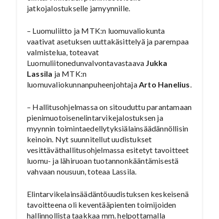
jatkojalostukselle jamyynnille.
– Luomuliitto ja MTK:n luomuvaliokunta
vaativat asetuksen uuttakäsittelyä ja parempaa
valmistelua, toteavat
Luomuliitonedunvalvontavastaava
Jukka
Lassila
ja MTK:n
luomuvaliokunnanpuheenjohtaja
Arto Hanelius
.
– Hallitusohjelmassa on sitouduttu parantamaan
pienimuotoisenelintarvikejalostuksen ja
myynnin toimintaedellytyksiälainsäädännöllisin
keinoin. Nyt suunnitellut uudistukset
vesittäväthallitusohjelmassa esitetyt tavoitteet
luomu- ja lähiruoan tuotannonkääntämisestä
vahvaan nousuun, toteaa Lassila.
Elintarvikelainsäädäntöuudistuksen keskeisenä
tavoitteena oli keventääpienten toimijoiden
hallinnollista taakkaa mm. helpottamalla