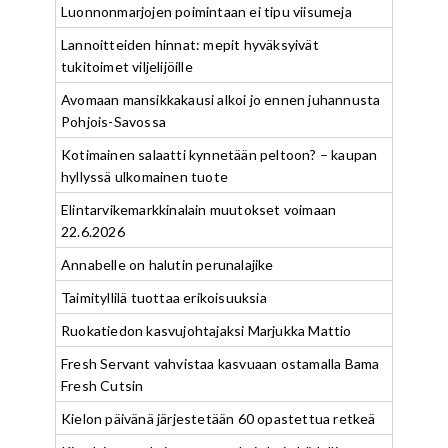
Luonnonmarjojen poimintaan ei tipu viisumeja
Lannoitteiden hinnat: mepit hyväksyivät
tukitoimet viljelijöille
Avomaan mansikkakausi alkoi jo ennen juhannusta
Pohjois-Savossa
Kotimainen salaatti kynnetään peltoon? – kaupan
hyllyssä ulkomainen tuote
Elintarvikemarkkinalain muutokset voimaan
22.6.2026
Annabelle on halutin perunalajike
Taimityllilä tuottaa erikoisuuksia
Ruokatiedon kasvujohtajaksi Marjukka Mattio
Fresh Servant vahvistaa kasvuaan ostamalla Bama
Fresh Cutsin
Kielon päivänä järjestetään 60 opastettua retkeä