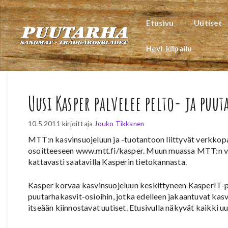
Siirry
sisältöön
Etusivu
Uutiset
Hevi-kilpailu
Uusi Kasper palvelee pelto- ja puut
10.5.2011
kirjoittaja
Jouko Tikkanen
MTT:n kasvinsuojeluun ja -tuotantoon liittyvät verkkopa
osoitteeseen www.mtt.fi/kasper. Muun muassa MTT:n va
kattavasti saatavilla Kasperin tietokannasta.
Kasper korvaa kasvinsuojeluun keskittyneen KasperIT-pal
puutarhakasvit-osioihin, jotka edelleen jakaantuvat kasvir
itseään kiinnostavat uutiset. Etusivulla näkyvät kaikki uut