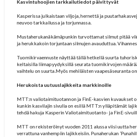
Kasvintuhoojien tarkkailutiedot päivittyvät
Kasperissa julkaistaan viljoja, hernettä ja puutarhakasv
neuvoo tarkkailussa ja torjunnassa.
Mustaherukanäkämäpunkin turvottamat silmut pitää viim
ja herukkakoin torjuntaan silmujen avauduttua. Vihannes
Tuomikirvaennuste näyttää tällä hetkellä suurta tuhoris
keltaisilla liimapyydyksillä seurata tuomikirvojen määrää
vaihtelu on suurta.Myös mehiläisten vaapesäseuranta on
Herukoista uutuuslajikkeita markkinoille
MTT:n valiotaimituotannon ja FinE-kasvien kuvaukset ova
kunkin kasvilajin sivulla on esillä MTT:n ylläpitämät laj
tehdä hakuja Kasperin Valiotaimituotanto- ja FinE-sivuill
MTT on rekisteröinyt vuoden 2011 alussa viisi uutta heru
verrattuna vanhempiin lajikkeisiin. Punaherukan ’Punah