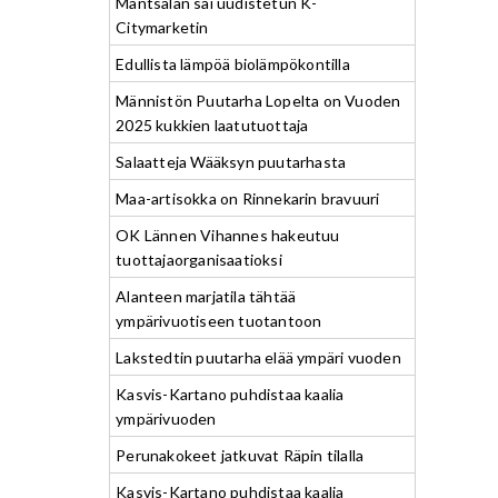
Mäntsälän sai uudistetun K-
Citymarketin
Edullista lämpöä biolämpökontilla
Männistön Puutarha Lopelta on Vuoden
2025 kukkien laatutuottaja
Salaatteja Wääksyn puutarhasta
Maa-artisokka on Rinnekarin bravuuri
OK Lännen Vihannes hakeutuu
tuottajaorganisaatioksi
Alanteen marjatila tähtää
ympärivuotiseen tuotantoon
Lakstedtin puutarha elää ympäri vuoden
Kasvis-Kartano puhdistaa kaalia
ympärivuoden
Perunakokeet jatkuvat Räpin tilalla
Kasvis-Kartano puhdistaa kaalia