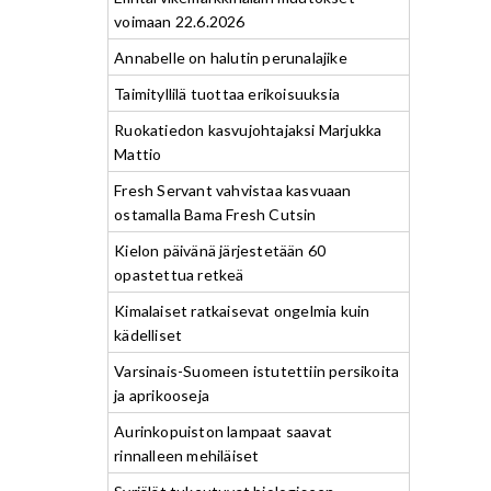
voimaan 22.6.2026
Annabelle on halutin perunalajike
Taimityllilä tuottaa erikoisuuksia
Ruokatiedon kasvujohtajaksi Marjukka
Mattio
Fresh Servant vahvistaa kasvuaan
ostamalla Bama Fresh Cutsin
Kielon päivänä järjestetään 60
opastettua retkeä
Kimalaiset ratkaisevat ongelmia kuin
kädelliset
Varsinais-Suomeen istutettiin persikoita
ja aprikooseja
Aurinkopuiston lampaat saavat
rinnalleen mehiläiset