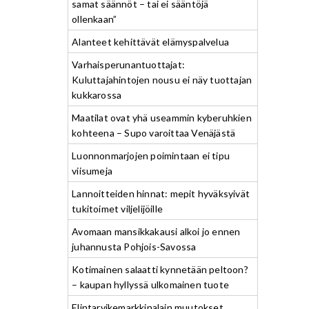
samat säännöt – tai ei sääntöjä
ollenkaan”
Alanteet kehittävät elämyspalvelua
Varhaisperunantuottajat:
Kuluttajahintojen nousu ei näy tuottajan
kukkarossa
Maatilat ovat yhä useammin kyberuhkien
kohteena – Supo varoittaa Venäjästä
Luonnonmarjojen poimintaan ei tipu
viisumeja
Lannoitteiden hinnat: mepit hyväksyivät
tukitoimet viljelijöille
Avomaan mansikkakausi alkoi jo ennen
juhannusta Pohjois-Savossa
Kotimainen salaatti kynnetään peltoon?
– kaupan hyllyssä ulkomainen tuote
Elintarvikemarkkinalain muutokset