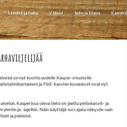
Lehdet ja haku
Videot
Info ja tilaus
Kansiki
arhaviljelijää
lvelut on nyt koottu uudelle Kasper-sivustolle
liotaimituotannon ja FinE-kasvien kuvaukset ovat nyt
velun. Kasperissa oleva tieto on jaettu peltokasvit- ja
yhmiin ja -lajeihin. Näin käyttäjä voi rajata näkyviin vain
iset ja palvelut.