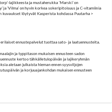
orp’-lajikkeesta ja mustaherukka ’Marski’ on
 ja ’Vilma’ on hyvin korkea sokeripitoisuus ja C-vitamiinia
den kuvaukset löytyvät Kasperista kohdassa Puutarha >
rilaiset ennustepalvelut tuottaa sato- ja laatuennusteita.
 maalajin ja typpitason mukaisen ennusteen sadon
uennuste kertoo tähkälletulopäivän ja lajikeryhmän
ksia aletaan julkaista hieman ennen syysviljojen
istutuspäivän ja korjuuajankohdan mukaisen ennusteen