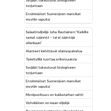
Syrjälät tukeutuvat biologiseen
torjuntaan
Ensimmäiset Suonenjoen mansikat
myytiin vapuksi
Salaatinviljelijä Juha Rautiainen:”Kaikille
samat säännöt – tai ei sääntöjä
ollenkaan”
Alanteet kehittävät elämyspalvelua
Taimityllilä tuottaa erikoisuuksia
Syrjälät tukeutuvat biologiseen
torjuntaan
Ensimmäiset Suonenjoen mansikat
myytiin vapuksi
Monipuolisuus on kukkatarhan valtti
Vehviläinen on maan viljelijä
Peuravaara luottaa kausituotantoon