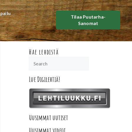
lpailu
Tilaa Puutarha-
Sanomat
Hae lehdistä
Lue Digilehtiä!
Uusimmat uutiset
Uusimmat videot