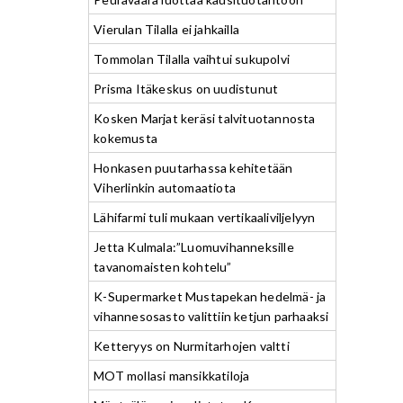
Vierulan Tilalla ei jahkailla
Tommolan Tilalla vaihtui sukupolvi
Prisma Itäkeskus on uudistunut
Kosken Marjat keräsi talvituotannosta
kokemusta
Honkasen puutarhassa kehitetään
Viherlinkin automaatiota
Lähifarmi tuli mukaan vertikaaliviljelyyn
Jetta Kulmala:”Luomuvihanneksille
tavanomaisten kohtelu”
K-Supermarket Mustapekan hedelmä- ja
vihannesosasto valittiin ketjun parhaaksi
Ketteryys on Nurmitarhojen valtti
MOT mollasi mansikkatiloja