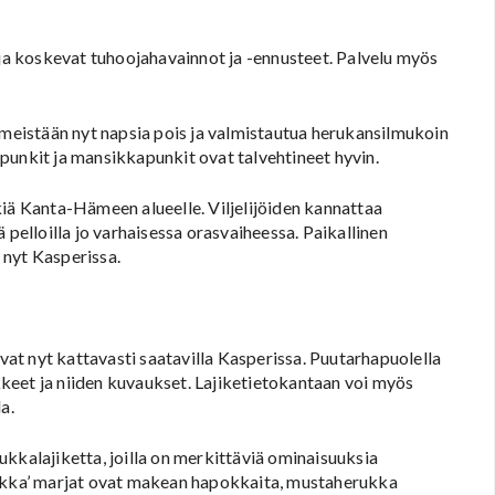
eja koskevat tuhoojahavainnot ja -ennusteet. Palvelu myös
eistään nyt napsia pois ja valmistautua herukansilmukoin
punkit ja mansikkapunkit ovat talvehtineet hyvin.
kiä Kanta-Hämeen alueelle. Viljelijöiden kannattaa
 pelloilla jo varhaisessa orasvaiheessa. Paikallinen
 nyt Kasperissa.
t nyt kattavasti saatavilla Kasperissa. Puutarhapuolella
ikkeet ja niiden kuvaukset. Lajiketietokantaan voi myös
a.
kkalajiketta, joilla on merkittäviä ominaisuuksia
ilkka’ marjat ovat makean hapokkaita, mustaherukka