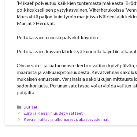
’Mikael’ polveutuu kaikkien tuntemasta makeasta ’Brödt
poikkeuksellisen pystykasvuinen. Viherherukoissa ’Venny’
lähes yhtä paljon kuin tyrnin marjoissa.Näiden lajikkei
Marjat >Herukat.
Peltokasvien ennustepalvelut käyntiin
Peltokasvien kasvun lähdettyä kunnolla käyntiin alkavat e
Ohran sato- ja laatuennuste kertoo valitun kylvöpäivän,
määrästä ja valkuaispitoisuudesta. Kevätvehnän sakoluk
mukaisen ennusteen. Varsinaisia sakolukujen mittaustulo
sadonkorjuuta. Perunan satotasoa voi arvioida valitun 
pohjalta.
Kategoriat
Uutiset
Euro ja Keisarin uudet vaatteet
Kevään juhlat ja ulkomaiset pakastevadelmat