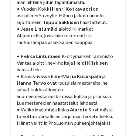
alan lehtenä jutun tapahtumasta.
• Vuoden Kokki
Henri Kotkavuori
on
uskollinen Savoylle. Hänen ja kolmanneksi
sijoittuneen
Teppo Säkkisen
haastattelut.
•
Jesse Lintumäki
aloitti K-market
Ahjontorilla, josta hän tekee entistä
ruokaisampaa asiakkaiden kauppaa
•
Pekka Lintumäen
K-citymarket Tammisto
Vantaa aloitti: hevi-hoitaja
Heidi Kiiskisen
haastattelu.
• Kansikuvassa
Eine-Maria Kücükpala
ja
Hanna Tervo
ovat ruusuisia mestareita, he
saivat kukkasidonnan
Suomenmestaruuskisoissa kultaa ja pronssia.
Lue mestareiden haastattelut lehdestä.
• Valikoimajohtaja
Ilkka Alarotu
S-ryhmästä
toivottaa paikallisen tarjonnan tervetulleeksi.
Hänet valittiin ProLuomun puheenjohtajaksi