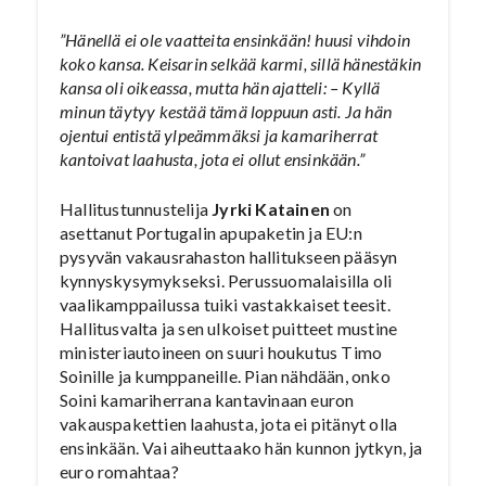
”Hänellä ei ole vaatteita ensinkään! huusi vihdoin
koko kansa. Keisarin selkää karmi, sillä hänestäkin
kansa oli oikeassa, mutta hän ajatteli: – Kyllä
minun täytyy kestää tämä loppuun asti. Ja hän
ojentui entistä ylpeämmäksi ja kamariherrat
kantoivat laahusta, jota ei ollut ensinkään.”
Hallitustunnustelija
Jyrki Katainen
on
asettanut Portugalin apupaketin ja EU:n
pysyvän vakausrahaston hallitukseen pääsyn
kynnyskysymykseksi. Perussuomalaisilla oli
vaalikamppailussa tuiki vastakkaiset teesit.
Hallitusvalta ja sen ulkoiset puitteet mustine
ministeriautoineen on suuri houkutus Timo
Soinille ja kumppaneille. Pian nähdään, onko
Soini kamariherrana kantavinaan euron
vakauspakettien laahusta, jota ei pitänyt olla
ensinkään. Vai aiheuttaako hän kunnon jytkyn, ja
euro romahtaa?