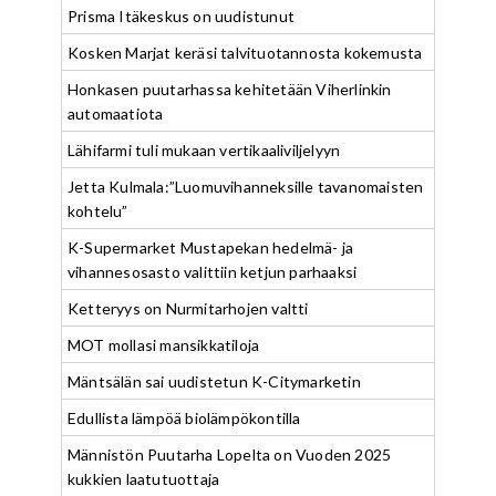
Prisma Itäkeskus on uudistunut
Kosken Marjat keräsi talvituotannosta kokemusta
Honkasen puutarhassa kehitetään Viherlinkin
automaatiota
Lähifarmi tuli mukaan vertikaaliviljelyyn
Jetta Kulmala:”Luomuvihanneksille tavanomaisten
kohtelu”
K-Supermarket Mustapekan hedelmä- ja
vihannesosasto valittiin ketjun parhaaksi
Ketteryys on Nurmitarhojen valtti
MOT mollasi mansikkatiloja
Mäntsälän sai uudistetun K-Citymarketin
Edullista lämpöä biolämpökontilla
Männistön Puutarha Lopelta on Vuoden 2025
kukkien laatutuottaja