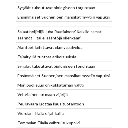
Syrjälät tukeutuvat biologiseen torjuntaan
Ensimmäiset Suonenjoen mansikat myytiin vapuksi
Salaatinviljelijä Juha Rautiainen:”Kaikille samat
säännöt – tai ei sääntöjä ollenkaan”
Alanteet kehittävät elämyspalvelua
Taimityllilä tuottaa erikoisuuksia
Syrjälät tukeutuvat biologiseen torjuntaan
Ensimmäiset Suonenjoen mansikat myytiin vapuksi
Monipuolisuus on kukkatarhan valtti
Vehviläinen on maan viljelijä
Peuravaara luottaa kausituotantoon
Vierulan Tilalla ei jahkailla
Tommolan Tilalla vaihtui sukupolvi