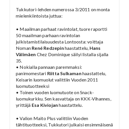
Tukkutori-lehden numerossa 3/2011 on monta
mielenkiintoista juttua:
• Maailman parhaat ravintolat, tuore raportti
50 maailman parhaan ravintolan
julkistamistilaisuudesta Lontoosta: voittaja
Noman
René Redzepin
haastattelu,
Hans
Välimäen
Chez Dominique säilyi listalla sijalla
35.
• Nokialla pannaan paremmaksi:
panimomestari
Riitta Sulkaman
haastattelu,
Keisarin luomuolut valittiin Vuoden 2011
luomutuotteeksi
• Toinen vuoden luomutuote on Snack-
luomukurkku. Sen kasvattaja on KKK-Vihannes,
yrittäjä
Esa Kiviojan
haastattelu.
• Valion Maito Plus valittiin Vuoden
tähtituotteeksi, Tukkutori julkaisi ensimmäisenä