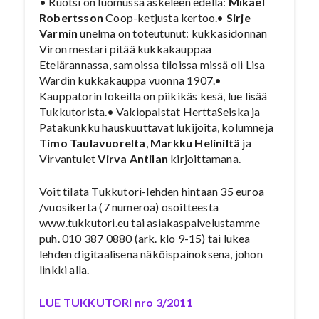
• Ruotsi on luomussa askeleen edellä:
Mikael
Robertsson
Coop-ketjusta kertoo.•
Sirje
Varmin
unelma on toteutunut: kukkasidonnan
Viron mestari pitää kukkakauppaa
Etelärannassa, samoissa tiloissa missä oli Lisa
Wardin kukkakauppa vuonna 1907.•
Kauppatorin lokeilla on piikikäs kesä, lue lisää
Tukkutorista.• Vakiopalstat HerttaSeiska ja
Patakunkku hauskuuttavat lukijoita, kolumneja
Timo Taulavuorelta
,
Markku Heliniltä
ja
Virvantulet
Virva Antilan
kirjoittamana.
Voit tilata Tukkutori-lehden hintaan 35 euroa
/vuosikerta (7 numeroa) osoitteesta
www.tukkutori.eu tai asiakaspalvelustamme
puh. 010 387 0880 (ark. klo 9-15) tai lukea
lehden digitaalisena näköispainoksena, johon
linkki alla.
LUE TUKKUTORI nro 3/2011