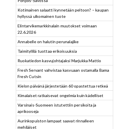
Pohjois-Savossa
Kotimainen salaatti kynnetään peltoon? – kaupan
hyllyssä ulkomainen tuote
Elintarvikemarkkinalain muutokset voimaan
22.6.2026
Annabelle on halutin perunalajike
Taimityllilä tuottaa erikoisuuksia
Ruokatiedon kasvujohtajaksi Marjukka Mattio
Fresh Servant vahvistaa kasvuaan ostamalla Bama
Fresh Cutsin
Kielon päivänä järjestetään 60 opastettua retkeä
Kimalaiset ratkaisevat ongelmia kuin kädelliset
Varsinais-Suomeen istutettiin persikoita ja
aprikooseja
Aurinkopuiston lampaat saavat rinnalleen
mehiläiset