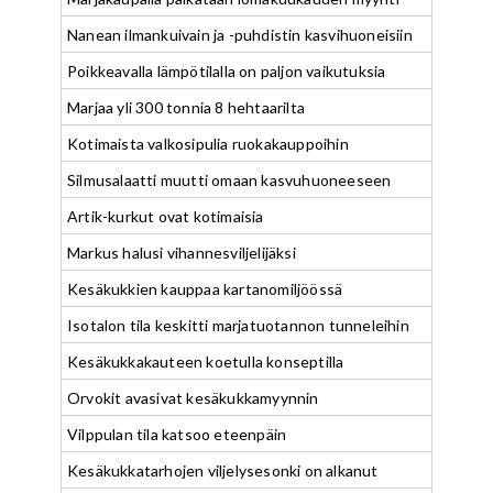
Nanean ilmankuivain ja -puhdistin kasvihuoneisiin
Poikkeavalla lämpötilalla on paljon vaikutuksia
Marjaa yli 300 tonnia 8 hehtaarilta
Kotimaista valkosipulia ruokakauppoihin
Silmusalaatti muutti omaan kasvuhuoneeseen
Artik-kurkut ovat kotimaisia
Markus halusi vihannesviljelijäksi
Kesäkukkien kauppaa kartanomiljöössä
Isotalon tila keskitti marjatuotannon tunneleihin
Kesäkukkakauteen koetulla konseptilla
Orvokit avasivat kesäkukkamyynnin
Vilppulan tila katsoo eteenpäin
Kesäkukkatarhojen viljelysesonki on alkanut