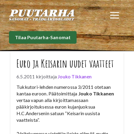
Siirry
sisältöön
Val
Tilaa Puutarha-Sanomat
Euro ja Keisarin uudet vaatteet
6.5.2011
kirjoittaja
Jouko Tikkanen
Tukkutori-lehden numerossa 3/2011 otetaan
kantaa euroon. Päätoimittaja
Jouko Tikkanen
vertaa vapun alla kirjoittamassaan
pääkirjoituksessa euron kujanjuoksua
H.C.Andersenin satuun ”Keisarin uusista
vaatteista”.
”Valtakunnassa vietettiin iloista elämää, mutta