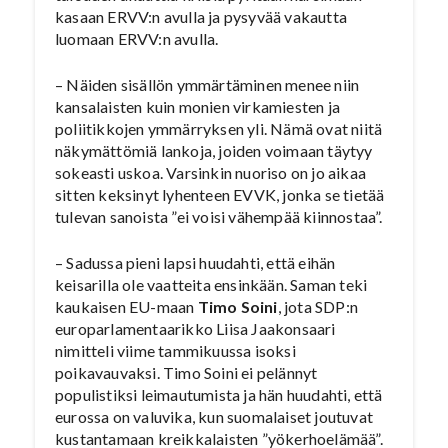
kasaan ERVV:n avulla ja pysyvää vakautta
luomaan ERVV:n avulla.
– Näiden sisällön ymmärtäminen menee niin
kansalaisten kuin monien virkamiesten ja
poliitikkojen ymmärryksen yli. Nämä ovat niitä
näkymättömiä lankoja, joiden voimaan täytyy
sokeasti uskoa. Varsinkin nuoriso on jo aikaa
sitten keksinyt lyhenteen EVVK, jonka se tietää
tulevan sanoista ”ei voisi vähempää kiinnostaa”.
– Sadussa pieni lapsi huudahti, että eihän
keisarilla ole vaatteita ensinkään. Saman teki
kaukaisen EU-maan
Timo Soini
, jota SDP:n
europarlamentaarikko Liisa Jaakonsaari
nimitteli viime tammikuussa isoksi
poikavauvaksi. Timo Soini ei pelännyt
populistiksi leimautumista ja hän huudahti, että
eurossa on valuvika, kun suomalaiset joutuvat
kustantamaan kreikkalaisten ”yökerhoelämää”.