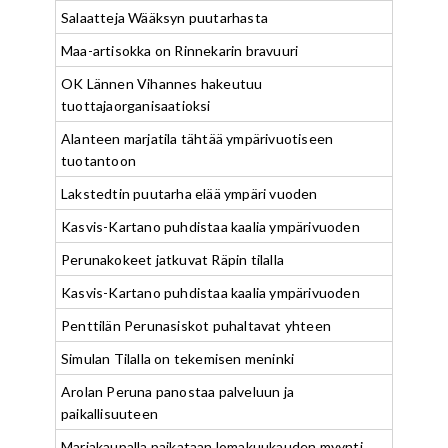
Salaatteja Wääksyn puutarhasta
Maa-artisokka on Rinnekarin bravuuri
OK Lännen Vihannes hakeutuu
tuottajaorganisaatioksi
Alanteen marjatila tähtää ympärivuotiseen
tuotantoon
Lakstedtin puutarha elää ympäri vuoden
Kasvis-Kartano puhdistaa kaalia ympärivuoden
Perunakokeet jatkuvat Räpin tilalla
Kasvis-Kartano puhdistaa kaalia ympärivuoden
Penttilän Perunasiskot puhaltavat yhteen
Simulan Tilalla on tekemisen meninki
Arolan Peruna panostaa palveluun ja
paikallisuuteen
Marjakaupalla paikataan lomakuukauden myynti