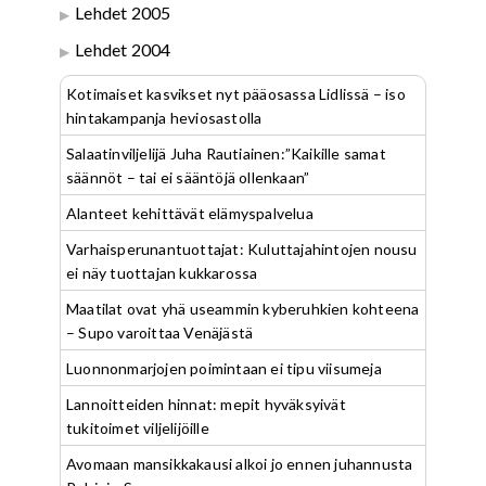
Lehdet 2005
Lehdet 2004
Kotimaiset kasvikset nyt pääosassa Lidlissä – iso
hintakampanja heviosastolla
Salaatinviljelijä Juha Rautiainen:”Kaikille samat
säännöt – tai ei sääntöjä ollenkaan”
Alanteet kehittävät elämyspalvelua
Varhaisperunantuottajat: Kuluttajahintojen nousu
ei näy tuottajan kukkarossa
Maatilat ovat yhä useammin kyberuhkien kohteena
– Supo varoittaa Venäjästä
Luonnonmarjojen poimintaan ei tipu viisumeja
Lannoitteiden hinnat: mepit hyväksyivät
tukitoimet viljelijöille
Avomaan mansikkakausi alkoi jo ennen juhannusta