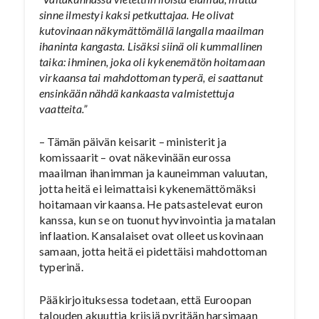
sinne ilmestyi kaksi petkuttajaa. He olivat
kutovinaan näkymättömällä langalla maailman
ihaninta kangasta. Lisäksi siinä oli kummallinen
taika: ihminen, joka oli kykenemätön hoitamaan
virkaansa tai mahdottoman typerä, ei saattanut
ensinkään nähdä kankaasta valmistettuja
vaatteita.”
– Tämän päivän keisarit – ministerit ja
komissaarit – ovat näkevinään eurossa
maailman ihanimman ja kauneimman valuutan,
jotta heitä ei leimattaisi kykenemättömäksi
hoitamaan virkaansa. He patsastelevat euron
kanssa, kun se on tuonut hyvinvointia ja matalan
inflaation. Kansalaiset ovat olleet uskovinaan
samaan, jotta heitä ei pidettäisi mahdottoman
typerinä.
Pääkirjoituksessa todetaan, että Euroopan
talouden akuuttia kriisiä pyritään harsimaan