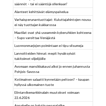
säännöt – tai ei sääntöjä ollenkaan”
Alanteet kehittävät elämyspalvelua
Varhaisperunantuottajat: Kuluttajahintojen nousu
ei näy tuottajan kukkarossa
Maatilat ovat yhä useammin kyberuhkien kohteena
– Supo varoittaa Venäjästä
Luonnonmarjojen poimintaan ei tipu viisumeja
Lannoitteiden hinnat: mepit hyväksyivät
tukitoimet viljelijöille
Avomaan mansikkakausi alkoi jo ennen juhannusta
Pohjois-Savossa
Kotimainen salaatti kynnetään peltoon? – kaupan
hyllyssä ulkomainen tuote
Elintarvikemarkkinalain muutokset voimaan
22.6.2026
Annabelle on halutin perunalajike