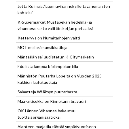
Jetta Kulmala:”Luomuvihanneksille tavanomaisten
kohtelu”
K-Supermarket Mustapekan hedelmä- ja
vihannesosasto valittiin ketjun parhaaksi
Ketteryys on Nurmitarhojen valtti
MOT mollasi mansikkatiloja
Mäntsälän sai uudistetun K-Citymarketin
Edullista lämpöä biolämpökontilla
Männistön Puutarha Lopelta on Vuoden 2025
kukkien laatutuottaja
Salaatteja Wääksyn puutarhasta
Maa-artisokka on Rinnekarin bravuuri
OK Lännen Vihannes hakeutuu
tuottajaorganisaatioksi
Alanteen marjatila tähtää ympärivuotiseen