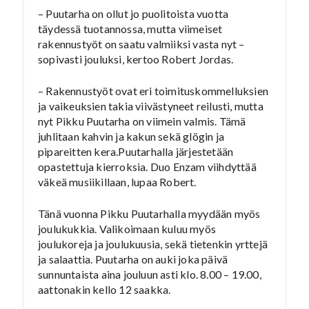
– Puutarha on ollut jo puolitoista vuotta
täydessä tuotannossa, mutta viimeiset
rakennustyöt on saatu valmiiksi vasta nyt –
sopivasti jouluksi, kertoo Robert Jordas.
– Rakennustyöt ovat eri toimituskommelluksien
ja vaikeuksien takia viivästyneet reilusti, mutta
nyt Pikku Puutarha on viimein valmis. Tämä
juhlitaan kahvin ja kakun sekä glögin ja
pipareitten kera.Puutarhalla järjestetään
opastettuja kierroksia. Duo Enzam viihdyttää
väkeä musiikillaan, lupaa Robert.
Tänä vuonna Pikku Puutarhalla myydään myös
joulukukkia. Valikoimaan kuluu myös
joulukoreja ja joulukuusia, sekä tietenkin yrttejä
ja salaattia. Puutarha on auki joka päivä
sunnuntaista aina jouluun asti klo. 8.00 – 19.00,
aattonakin kello 12 saakka.