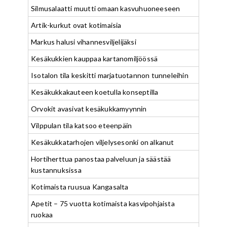
Silmusalaatti muutti omaan kasvuhuoneeseen
Artik-kurkut ovat kotimaisia
Markus halusi vihannesviljelijäksi
Kesäkukkien kauppaa kartanomiljöössä
Isotalon tila keskitti marjatuotannon tunneleihin
Kesäkukkakauteen koetulla konseptilla
Orvokit avasivat kesäkukkamyynnin
Vilppulan tila katsoo eteenpäin
Kesäkukkatarhojen viljelysesonki on alkanut
Hortiherttua panostaa palveluun ja säästää
kustannuksissa
Kotimaista ruusua Kangasalta
Apetit – 75 vuotta kotimaista kasvipohjaista
ruokaa