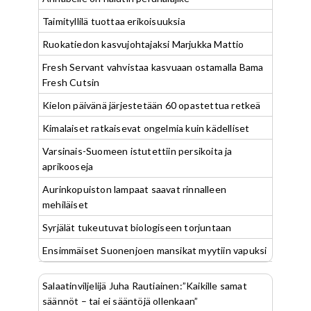
Taimityllilä tuottaa erikoisuuksia
Ruokatiedon kasvujohtajaksi Marjukka Mattio
Fresh Servant vahvistaa kasvuaan ostamalla Bama
Fresh Cutsin
Kielon päivänä järjestetään 60 opastettua retkeä
Kimalaiset ratkaisevat ongelmia kuin kädelliset
Varsinais-Suomeen istutettiin persikoita ja
aprikooseja
Aurinkopuiston lampaat saavat rinnalleen
mehiläiset
Syrjälät tukeutuvat biologiseen torjuntaan
Ensimmäiset Suonenjoen mansikat myytiin vapuksi
Salaatinviljelijä Juha Rautiainen:”Kaikille samat
säännöt – tai ei sääntöjä ollenkaan”