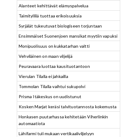
Alanteet kehittävät elämyspalvelua
Taimityllilä tuottaa erikoisuuksia
Syrjälät tukeutuvat biologiseen torjuntaan
Ensimmäiset Suonenjoen mansikat myytiin vapuksi
Monipuolisuus on kukkatarhan valtti
Vehviläinen on maan viljelijä
Peuravaara luottaa kausituotantoon
Vierulan Tilalla ei jahkailla
Tommolan Tilalla vaihtui sukupolvi
Prisma Itäkeskus on uudistunut
Kosken Marjat keräsi talvituotannosta kokemusta
Honkasen puutarhassa kehitetään Viherlinkin
automaatiota
Lähifarmi tuli mukaan vertikaaliviljelyyn