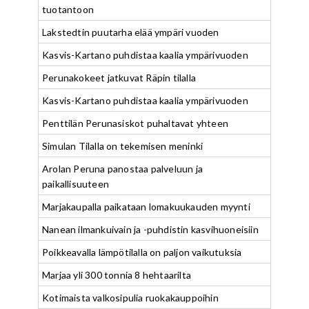
tuotantoon
Lakstedtin puutarha elää ympäri vuoden
Kasvis-Kartano puhdistaa kaalia ympärivuoden
Perunakokeet jatkuvat Räpin tilalla
Kasvis-Kartano puhdistaa kaalia ympärivuoden
Penttilän Perunasiskot puhaltavat yhteen
Simulan Tilalla on tekemisen meninki
Arolan Peruna panostaa palveluun ja
paikallisuuteen
Marjakaupalla paikataan lomakuukauden myynti
Nanean ilmankuivain ja -puhdistin kasvihuoneisiin
Poikkeavalla lämpötilalla on paljon vaikutuksia
Marjaa yli 300 tonnia 8 hehtaarilta
Kotimaista valkosipulia ruokakauppoihin