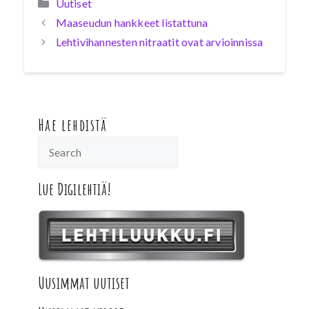
Kategoriat
Uutiset
Maaseudun hankkeet listattuna
Lehtivihannesten nitraatit ovat arvioinnissa
Hae lehdistä
Lue Digilehtiä!
Uusimmat uutiset