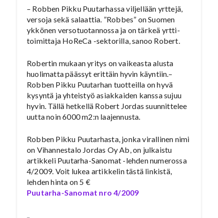
– Robben Pikku Puutarhassa viljellään yrttejä,
versoja sekä salaattia. ”Robbes” on Suomen
ykkönen versotuotannossa ja on tärkeä yrtti-
toimittaja HoReCa -sektorilla, sanoo Robert.
Robertin mukaan yritys on vaikeasta alusta
huolimatta päässyt erittäin hyvin käyntiin.–
Robben Pikku Puutarhan tuotteilla on hyvä
kysyntä ja yhteistyö asiakkaiden kanssa sujuu
hyvin. Tällä hetkellä Robert Jordas suunnittelee
uutta noin 6000 m2:n laajennusta.
Robben Pikku Puutarhasta, jonka virallinen nimi
on Vihannestalo Jordas Oy Ab, on julkaistu
artikkeli Puutarha-Sanomat -lehden numerossa
4/2009. Voit lukea artikkelin tästä linkistä,
lehden hinta on 5 €
Puutarha-Sanomat nro 4/2009