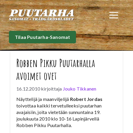
Siirry
sisältöön
Val
Tilaa Puutarha-Sanomat
Robben Pikku Puutarhalla
avoimet ovet
16.12.2010
kirjoittaja
Jouko Tikkanen
Näyttelijä ja maanviljelijä
Robert Jordas
toivottaa kaikki tervetulleeksi puutarhan
avajaisiin, joita vietetään sunnuntaina 19.
joulukuuta 2010 klo 10-16 Lapinjärvellä
Robben Pikku Puutarhalla.