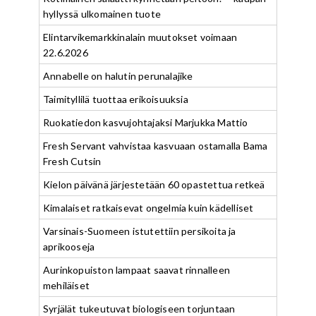
hyllyssä ulkomainen tuote
Elintarvikemarkkinalain muutokset voimaan
22.6.2026
Annabelle on halutin perunalajike
Taimityllilä tuottaa erikoisuuksia
Ruokatiedon kasvujohtajaksi Marjukka Mattio
Fresh Servant vahvistaa kasvuaan ostamalla Bama
Fresh Cutsin
Kielon päivänä järjestetään 60 opastettua retkeä
Kimalaiset ratkaisevat ongelmia kuin kädelliset
Varsinais-Suomeen istutettiin persikoita ja
aprikooseja
Aurinkopuiston lampaat saavat rinnalleen
mehiläiset
Syrjälät tukeutuvat biologiseen torjuntaan