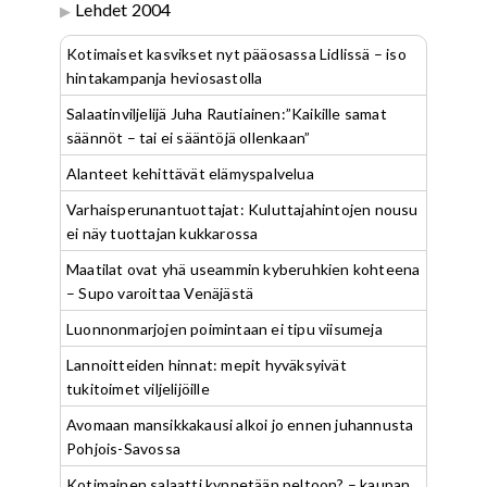
Lehdet 2004
Kotimaiset kasvikset nyt pääosassa Lidlissä – iso
hintakampanja heviosastolla
Salaatinviljelijä Juha Rautiainen:”Kaikille samat
säännöt – tai ei sääntöjä ollenkaan”
Alanteet kehittävät elämyspalvelua
Varhaisperunantuottajat: Kuluttajahintojen nousu
ei näy tuottajan kukkarossa
Maatilat ovat yhä useammin kyberuhkien kohteena
– Supo varoittaa Venäjästä
Luonnonmarjojen poimintaan ei tipu viisumeja
Lannoitteiden hinnat: mepit hyväksyivät
tukitoimet viljelijöille
Avomaan mansikkakausi alkoi jo ennen juhannusta
Pohjois-Savossa
Kotimainen salaatti kynnetään peltoon? – kaupan