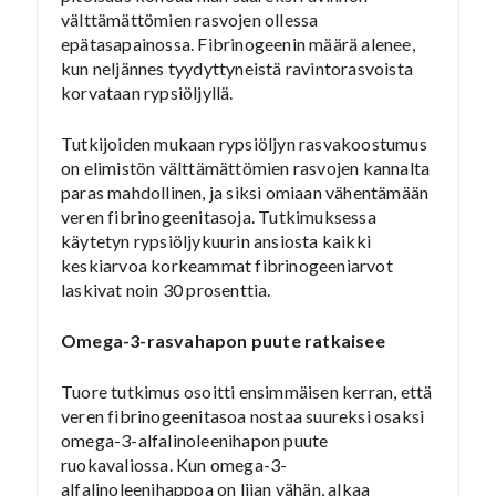
välttämättömien rasvojen ollessa
epätasapainossa. Fibrinogeenin määrä alenee,
kun neljännes tyydyttyneistä ravintorasvoista
korvataan rypsiöljyllä.
Tutkijoiden mukaan rypsiöljyn rasvakoostumus
on elimistön välttämättömien rasvojen kannalta
paras mahdollinen, ja siksi omiaan vähentämään
veren fibrinogeenitasoja. Tutkimuksessa
käytetyn rypsiöljykuurin ansiosta kaikki
keskiarvoa korkeammat fibrinogeeniarvot
laskivat noin 30 prosenttia.
Omega-3-rasvahapon puute ratkaisee
Tuore tutkimus osoitti ensimmäisen kerran, että
veren fibrinogeenitasoa nostaa suureksi osaksi
omega-3-alfalinoleenihapon puute
ruokavaliossa. Kun omega-3-
alfalinoleenihappoa on liian vähän, alkaa