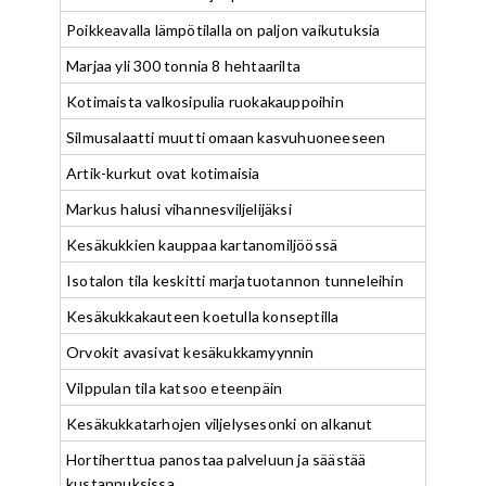
Poikkeavalla lämpötilalla on paljon vaikutuksia
Marjaa yli 300 tonnia 8 hehtaarilta
Kotimaista valkosipulia ruokakauppoihin
Silmusalaatti muutti omaan kasvuhuoneeseen
Artik-kurkut ovat kotimaisia
Markus halusi vihannesviljelijäksi
Kesäkukkien kauppaa kartanomiljöössä
Isotalon tila keskitti marjatuotannon tunneleihin
Kesäkukkakauteen koetulla konseptilla
Orvokit avasivat kesäkukkamyynnin
Vilppulan tila katsoo eteenpäin
Kesäkukkatarhojen viljelysesonki on alkanut
Hortiherttua panostaa palveluun ja säästää
kustannuksissa