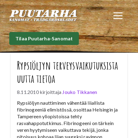
Siirry
sisältöön
Val
Tilaa Puutarha-Sanomat
Rypsiöljyn terveysvaikutuksista
uutta tietoa
8.11.2010
kirjoittaja
Jouko Tikkanen
Rypsiöljyn nauttiminen vähentää liiallista
fibrinogeeniä elimistössä, osoittaa Helsingin ja
Tampereen yliopistoissa tehty
rasvahappotutkimus. Fibrinogeeni on tärkein
veren hyytymiseen vaikuttava tekijä, jonka
pitoisuus kohoaa liian suureksi ravinnon