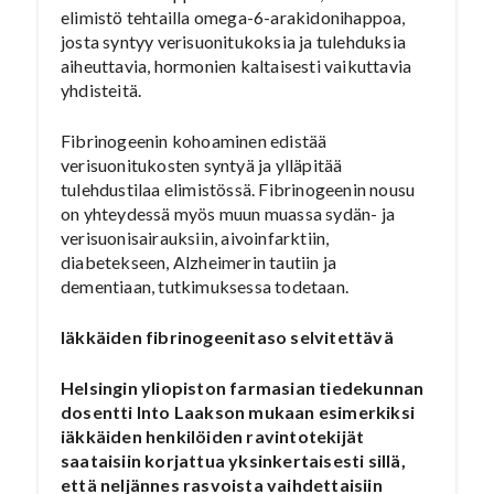
elimistö tehtailla omega-6-arakidonihappoa,
josta syntyy verisuonitukoksia ja tulehduksia
aiheuttavia, hormonien kaltaisesti vaikuttavia
yhdisteitä.
Fibrinogeenin kohoaminen edistää
verisuonitukosten syntyä ja ylläpitää
tulehdustilaa elimistössä. Fibrinogeenin nousu
on yhteydessä myös muun muassa sydän- ja
verisuonisairauksiin, aivoinfarktiin,
diabetekseen, Alzheimerin tautiin ja
dementiaan, tutkimuksessa todetaan.
Iäkkäiden fibrinogeenitaso selvitettävä
Helsingin yliopiston farmasian tiedekunnan
dosentti Into Laakson mukaan esimerkiksi
iäkkäiden henkilöiden ravintotekijät
saataisiin korjattua yksinkertaisesti sillä,
että neljännes rasvoista vaihdettaisiin