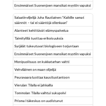
Ensimmäiset Suonenjoen mansikat myytiin vapuksi
Salaatinviljelijä Juha Rautiainen:”Kaikille samat
säännöt – tai ei sääntöjä ollenkaan”
Alanteet kehittävät elämyspalvelua
Taimityllilä tuottaa erikoisuuksia
Syrjälät tukeutuvat biologiseen torjuntaan
Ensimmäiset Suonenjoen mansikat myytiin vapuksi
Monipuolisuus on kukkatarhan valtti
Vehviläinen on maan viljelijä
Peuravaara luottaa kausituotantoon
Vierulan Tilalla ei jahkailla
Tommolan Tilalla vaihtui sukupolvi
Prisma Itäkeskus on uudistunut