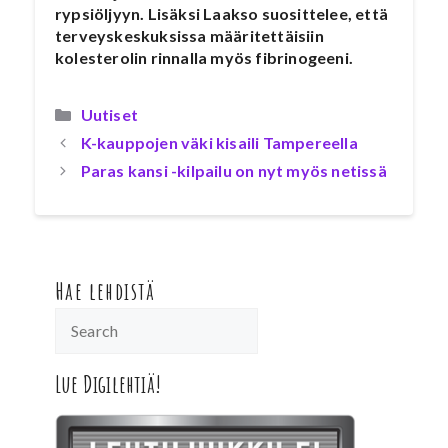
rypsiöljyyn. Lisäksi Laakso suosittelee, että
terveyskeskuksissa määritettäisiin
kolesterolin rinnalla myös fibrinogeeni.
Kategoriat
Uutiset
K-kauppojen väki kisaili Tampereella
Paras kansi -kilpailu on nyt myös netissä
Hae lehdistä
Lue Digilehtiä!