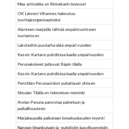
Maa-artisokka on Rinnekarin bravuuri
OK Lännen Vihannes hakeutuu
tuottajaorganisaatioksi
Alanteen marjatila tähtää ympärivuotiseen
tuotantoon
Lakstedtin puutarha elää ympäri vuoden
Kasvis-Kartano puhdistaa kaalia ympärivuoden
Perunakokeet jatkuvat Räpin tilalla
Kasvis-Kartano puhdistaa kaalia ympärivuoden
Penttilän Perunasiskot puhaltavat yhteen
Simulan Tilalla on tekemisen meninki
Arolan Peruna panostaa palveluun ja
paikallisuuteen
Marjakaupalla paikataan lomakuukauden myynti
Nanean ilmankuivain ja -puhdistin kasvihuoneisiin