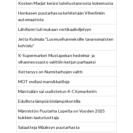
Kosken Marjat keräsi talvituotannosta kokemusta
Honkasen puutarhassa kehitetään Viherlinkin
automaatiota
Lähifarmi tuli mukaan vertikaaliviljelyyn
Jetta Kulmala:”Luomuvihanneksille tavanomaisten
kohtelu”
K-Supermarket Mustapekan hedelmä- ja
vihannesosasto valittiin ketjun parhaaksi
Ketteryys on Nurmitarhojen valtti
MOT mollasi mansikkatiloja
Mäntsälän sai uudistetun K-Citymarketin
Edullista lämpöä biolämpökontilla
Männistön Puutarha Lopelta on Vuoden 2025
kukkien laatutuottaja
Salaatteja Wääksyn puutarhasta