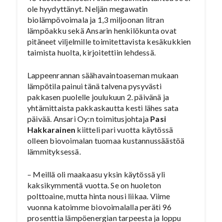
ole hyydyttänyt. Neljän megawatin
biolämpövoimala ja 1,3 miljoonan litran
lämpöakku sekä Ansarin henkilökunta ovat
pitäneet viljelmille toimitettavista kesäkukkien
taimista huolta, kirjoitettiin lehdessä.
Lappeenrannan säähavaintoaseman mukaan
lämpötila painui tänä talvena pysyvästi
pakkasen puolelle joulukuun 2. päivänä ja
yhtämittaista pakkaskautta kesti lähes sata
päivää. Ansari Oy:n toimitusjohtaja
Pasi
Hakkarainen
kiitteli pari vuotta käytössä
olleen biovoimalan tuomaa kustannussäästöä
lämmityksessä.
– Meillä oli maakaasu yksin käytössä yli
kaksikymmentä vuotta. Se on huoleton
polttoaine, mutta hinta nousi liikaa. Viime
vuonna katoimme biovoimalalla peräti 96
prosenttia lämpöenergian tarpeesta ja loppu