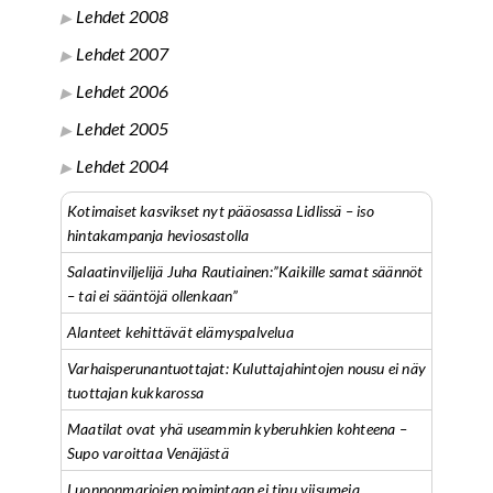
Lehdet 2008
Lehdet 2007
Lehdet 2006
Lehdet 2005
Lehdet 2004
Kotimaiset kasvikset nyt pääosassa Lidlissä – iso
hintakampanja heviosastolla
Salaatinviljelijä Juha Rautiainen:”Kaikille samat säännöt
– tai ei sääntöjä ollenkaan”
Alanteet kehittävät elämyspalvelua
Varhaisperunantuottajat: Kuluttajahintojen nousu ei näy
tuottajan kukkarossa
Maatilat ovat yhä useammin kyberuhkien kohteena –
Supo varoittaa Venäjästä
Luonnonmarjojen poimintaan ei tipu viisumeja