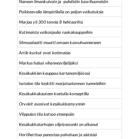
Nanean ilmankuivain ja -puhdistin kasvihuoneisiin
Poikkeavalla lämpötilalla on paljon vaikutuksia
Marjaa yli 300 tonnia 8 hehtaarilta
Kotimaista valkosipulia ruokakauppoihin
Silmusalaatti muutti omaan kasvuhuoneeseen
Artik-kurkut ovat kotimaisia
Markus halusi vihannesviljelijäksi
Kesäkukkien kauppaa kartanomiljöössä
Isotalon tila keskitti marjatuotannon tunneleihin
Kesäkukkakauteen koetulla konseptilla
Orvokit avasivat kesäkukkamyynnin
Vilppulan tila katsoo eteenpäin
Kesäkukkatarhojen viljelysesonki on alkanut
Hortiherttua panostaa palveluun ja säästää