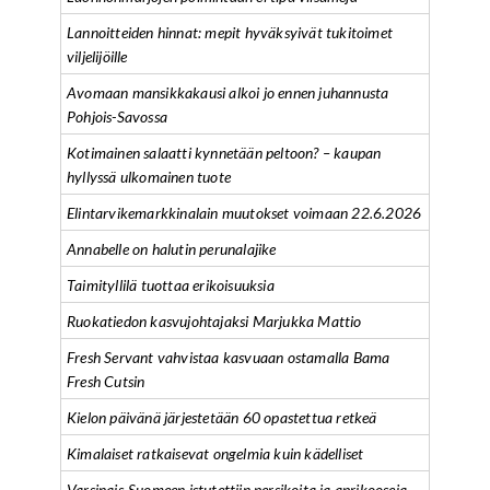
Lannoitteiden hinnat: mepit hyväksyivät tukitoimet
viljelijöille
Avomaan mansikkakausi alkoi jo ennen juhannusta
Pohjois-Savossa
Kotimainen salaatti kynnetään peltoon? – kaupan
hyllyssä ulkomainen tuote
Elintarvikemarkkinalain muutokset voimaan 22.6.2026
Annabelle on halutin perunalajike
Taimityllilä tuottaa erikoisuuksia
Ruokatiedon kasvujohtajaksi Marjukka Mattio
Fresh Servant vahvistaa kasvuaan ostamalla Bama
Fresh Cutsin
Kielon päivänä järjestetään 60 opastettua retkeä
Kimalaiset ratkaisevat ongelmia kuin kädelliset
Varsinais-Suomeen istutettiin persikoita ja aprikooseja