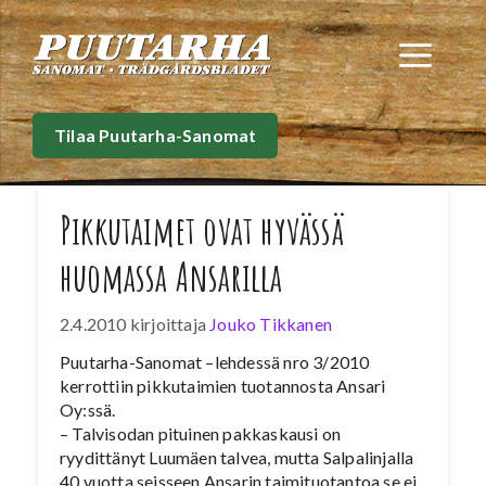
Siirry
sisältöön
Val
Tilaa Puutarha-Sanomat
Pikkutaimet ovat hyvässä
huomassa Ansarilla
2.4.2010
kirjoittaja
Jouko Tikkanen
Puutarha-Sanomat –lehdessä nro 3/2010
kerrottiin pikkutaimien tuotannosta Ansari
Oy:ssä.
– Talvisodan pituinen pakkaskausi on
ryydittänyt Luumäen talvea, mutta Salpalinjalla
40 vuotta seisseen Ansarin taimituotantoa se ei