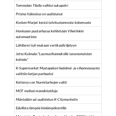
Tommolan Tilalla vaihtui sukupolvi
Prisma Itäkeskus on uudistunut
Kosken Marjat keräsi talvituotannosta kokemusta
Honkasen puutarhassa kehitetään Viherlinkin
automaatiota
Lähifarmi tuli mukaan vertikaaliviljelyyn
Jetta Kulmala:”Luomuvihanneksille tavanomaisten
kohtelu”
K-Supermarket Mustapekan hedelmä- ja vihannesosasto
valittiin ketjun parhaaksi
Ketteryys on Nurmitarhojen valtti
MOT mollasi mansikkatiloja
Mäntsälän sai uudistetun K-Citymarketin
Edullista lämpöä biolämpökontilla