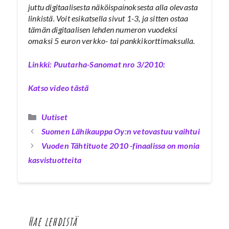
juttu digitaalisesta näköispainoksesta alla olevasta
linkistä. Voit esikatsella sivut 1-3, ja sitten ostaa
tämän digitaalisen lehden numeron vuodeksi
omaksi 5 euron verkko- tai pankkikorttimaksulla.
Linkki: Puutarha-Sanomat nro 3/2010:
Katso video tästä
Kategoriat
Uutiset
Suomen Lähikauppa Oy:n vetovastuu vaihtui
Vuoden Tähtituote 2010 -finaalissa on monia
kasvistuotteita
Hae lehdistä