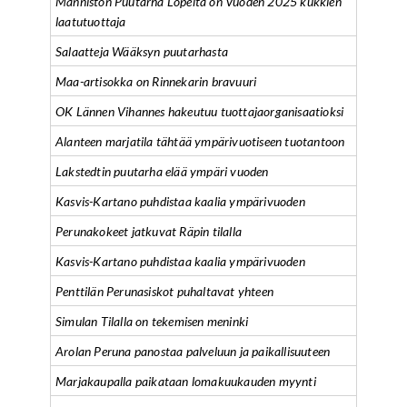
Männistön Puutarha Lopelta on Vuoden 2025 kukkien
laatutuottaja
Salaatteja Wääksyn puutarhasta
Maa-artisokka on Rinnekarin bravuuri
OK Lännen Vihannes hakeutuu tuottajaorganisaatioksi
Alanteen marjatila tähtää ympärivuotiseen tuotantoon
Lakstedtin puutarha elää ympäri vuoden
Kasvis-Kartano puhdistaa kaalia ympärivuoden
Perunakokeet jatkuvat Räpin tilalla
Kasvis-Kartano puhdistaa kaalia ympärivuoden
Penttilän Perunasiskot puhaltavat yhteen
Simulan Tilalla on tekemisen meninki
Arolan Peruna panostaa palveluun ja paikallisuuteen
Marjakaupalla paikataan lomakuukauden myynti