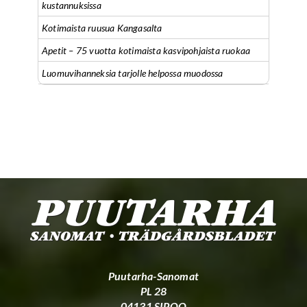
kustannuksissa
Kotimaista ruusua Kangasalta
Apetit – 75 vuotta kotimaista kasvipohjaista ruokaa
Luomuvihanneksia tarjolle helpossa muodossa
Puutarha-Sanomat
PL 28
04131 SIPOO