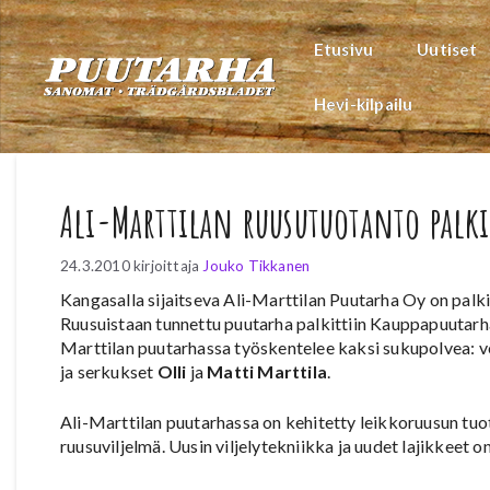
Siirry
sisältöön
Etusivu
Uutiset
Hevi-kilpailu
Ali-Marttilan ruusutuotanto palki
24.3.2010
kirjoittaja
Jouko Tikkanen
Kangasalla sijaitseva Ali-Marttilan Puutarha Oy on pal
Ruusuistaan tunnettu puutarha palkittiin Kauppapuutarha
Marttilan puutarhassa työskentelee kaksi sukupolvea: v
ja serkukset
Olli
ja
Matti Marttila
.
Ali-Marttilan puutarhassa on kehitetty leikkoruusun tu
ruusuviljelmä. Uusin viljelytekniikka ja uudet lajikkeet 