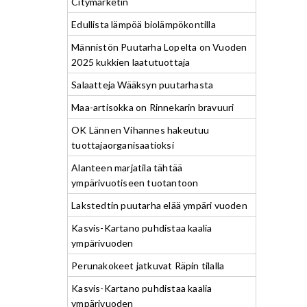
Citymarketin
Edullista lämpöä biolämpökontilla
Männistön Puutarha Lopelta on Vuoden
2025 kukkien laatutuottaja
Salaatteja Wääksyn puutarhasta
Maa-artisokka on Rinnekarin bravuuri
OK Lännen Vihannes hakeutuu
tuottajaorganisaatioksi
Alanteen marjatila tähtää
ympärivuotiseen tuotantoon
Lakstedtin puutarha elää ympäri vuoden
Kasvis-Kartano puhdistaa kaalia
ympärivuoden
Perunakokeet jatkuvat Räpin tilalla
Kasvis-Kartano puhdistaa kaalia
ympärivuoden