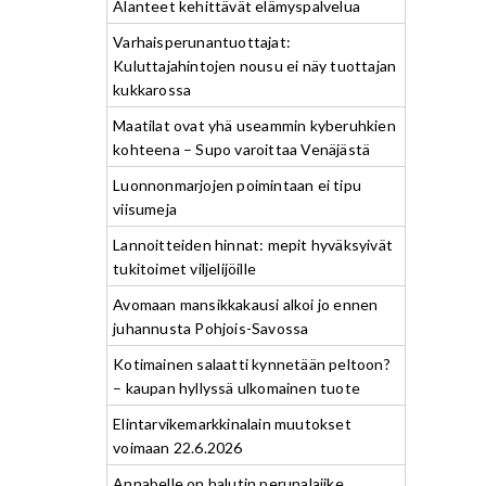
Alanteet kehittävät elämyspalvelua
Varhaisperunantuottajat:
Kuluttajahintojen nousu ei näy tuottajan
kukkarossa
Maatilat ovat yhä useammin kyberuhkien
kohteena – Supo varoittaa Venäjästä
Luonnonmarjojen poimintaan ei tipu
viisumeja
Lannoitteiden hinnat: mepit hyväksyivät
tukitoimet viljelijöille
Avomaan mansikkakausi alkoi jo ennen
juhannusta Pohjois-Savossa
Kotimainen salaatti kynnetään peltoon?
– kaupan hyllyssä ulkomainen tuote
Elintarvikemarkkinalain muutokset
voimaan 22.6.2026
Annabelle on halutin perunalajike