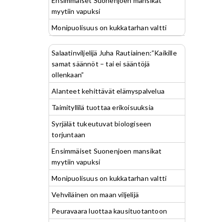
Ensimmäiset Suonenjoen mansikat
myytiin vapuksi
Monipuolisuus on kukkatarhan valtti
Salaatinviljelijä Juha Rautiainen:”Kaikille
samat säännöt – tai ei sääntöjä
ollenkaan”
Alanteet kehittävät elämyspalvelua
Taimityllilä tuottaa erikoisuuksia
Syrjälät tukeutuvat biologiseen
torjuntaan
Ensimmäiset Suonenjoen mansikat
myytiin vapuksi
Monipuolisuus on kukkatarhan valtti
Vehviläinen on maan viljelijä
Peuravaara luottaa kausituotantoon