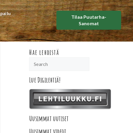
lpailu
Tilaa Puutarha-
Sanomat
Hae lehdistä
Lue Digilehtiä!
Uusimmat uutiset
Uusimmat videot