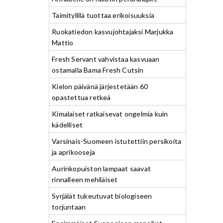
Taimityllilä tuottaa erikoisuuksia
Ruokatiedon kasvujohtajaksi Marjukka
Mattio
Fresh Servant vahvistaa kasvuaan
ostamalla Bama Fresh Cutsin
Kielon päivänä järjestetään 60
opastettua retkeä
Kimalaiset ratkaisevat ongelmia kuin
kädelliset
Varsinais-Suomeen istutettiin persikoita
ja aprikooseja
Aurinkopuiston lampaat saavat
rinnalleen mehiläiset
Syrjälät tukeutuvat biologiseen
torjuntaan