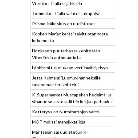
Vierulan Tilalla ei jahkailla
Tommolan Tilalla vaihtui sukupolvi
Prisma Itäkeskus on uudistunut
Kosken Marjat keräsi talvituotannosta
kokemusta
Honkasen puutarhassa kehitetään
Viherlinkin automaatiota
Lähifarmi tuli mukaan vertikaaliviljelyyn
Jetta Kulmala:”Luomuvihanneksille
tavanomaisten kohtelu”
K-Supermarket Mustapekan hedelmä- ja
vihannesosasto valittiin ketjun parhaaksi
Ketteryys on Nurmitarhojen valtti
MOT mollasi mansikkatiloja
Mäntsälän sai uudistetun K-