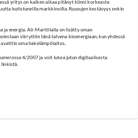
ssä yritys on kaiken aikaa pitänyt kiinni korkeasta
tta kutistuneilla markkinoilla. Ruusujen kestävyys onkin
ja energia. Ali-Marttilalla on lisätty oman
lestaan siirryttiin tänä talvena bioenergiaan, kun yhdessä
a avattiin oma hakelämpölaitos.
umerossa 4/2007 ja voit lukea jutun digitaalisesta
linkistä.