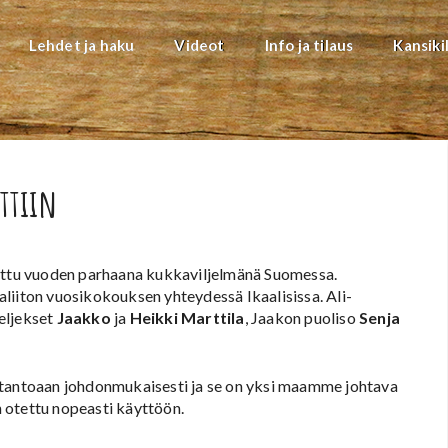
Lehdet ja haku
Videot
Info ja tilaus
Kansiki
ttiin
kittu vuoden parhaana kukkaviljelmänä Suomessa.
liiton vuosikokouksen yhteydessä Ikaalisissa. Ali-
eljekset
Jaakko
ja
Heikki Marttila
, Jaakon puoliso
Senja
otantoaan johdonmukaisesti ja se on yksi maamme johtava
on otettu nopeasti käyttöön.