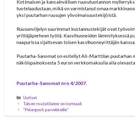
Kotimaisen ja kansainvälisen ruusutuotannon myllerrykse
tuotelaadustaan, mikä on varmistanut omaa markkinaosuu
yksi puutarhan ruusujen ylivoimaisuustekijöistä.
Ruusunviljelyn suurimmat kustannustekijät ovat työvoima 
yrittäjäperheen työtä. Kasvihuoneiden lämmityksessä puo
naapurissa sijaitsevan toisen kasvihuoneyrittäjän kanss
Puutarha-Sanomat on esitellyt Ali-Marttilan puutarhan n
näköispainoksesta 5 euron verkkomaksulla alla olevasta 
Puutarha-Sanomat nro 4/2007.
Kategoriat
Uutiset
Talven routatilanne on normaali
”Pelargonit parvekkeille”