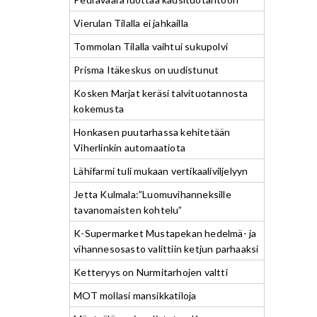
Vierulan Tilalla ei jahkailla
Tommolan Tilalla vaihtui sukupolvi
Prisma Itäkeskus on uudistunut
Kosken Marjat keräsi talvituotannosta
kokemusta
Honkasen puutarhassa kehitetään
Viherlinkin automaatiota
Lähifarmi tuli mukaan vertikaaliviljelyyn
Jetta Kulmala:”Luomuvihanneksille
tavanomaisten kohtelu”
K-Supermarket Mustapekan hedelmä- ja
vihannesosasto valittiin ketjun parhaaksi
Ketteryys on Nurmitarhojen valtti
MOT mollasi mansikkatiloja