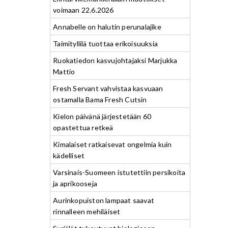
voimaan 22.6.2026
Annabelle on halutin perunalajike
Taimityllilä tuottaa erikoisuuksia
Ruokatiedon kasvujohtajaksi Marjukka
Mattio
Fresh Servant vahvistaa kasvuaan
ostamalla Bama Fresh Cutsin
Kielon päivänä järjestetään 60
opastettua retkeä
Kimalaiset ratkaisevat ongelmia kuin
kädelliset
Varsinais-Suomeen istutettiin persikoita
ja aprikooseja
Aurinkopuiston lampaat saavat
rinnalleen mehiläiset