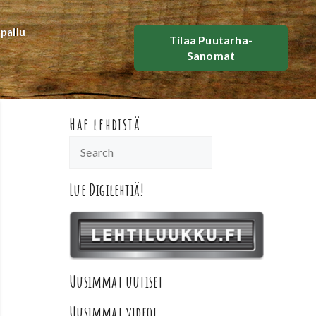
lpailu
Tilaa Puutarha-
Sanomat
Hae lehdistä
Lue Digilehtiä!
Uusimmat uutiset
Uusimmat videot