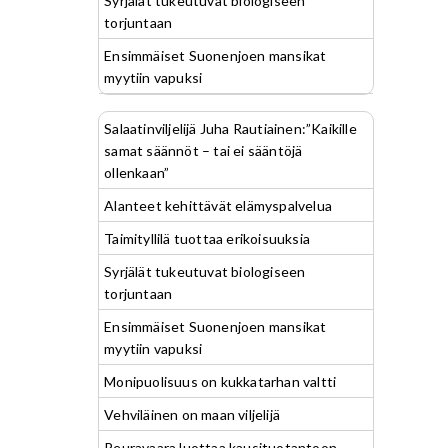
Syrjälät tukeutuvat biologiseen
torjuntaan
Ensimmäiset Suonenjoen mansikat
myytiin vapuksi
Salaatinviljelijä Juha Rautiainen:”Kaikille
samat säännöt – tai ei sääntöjä
ollenkaan”
Alanteet kehittävät elämyspalvelua
Taimityllilä tuottaa erikoisuuksia
Syrjälät tukeutuvat biologiseen
torjuntaan
Ensimmäiset Suonenjoen mansikat
myytiin vapuksi
Monipuolisuus on kukkatarhan valtti
Vehviläinen on maan viljelijä
Peuravaara luottaa kausituotantoon