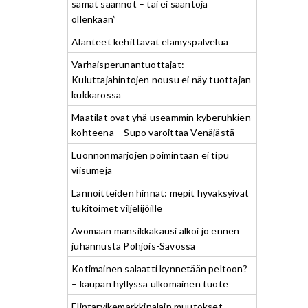
samat säännöt – tai ei sääntöjä
ollenkaan”
Alanteet kehittävät elämyspalvelua
Varhaisperunantuottajat:
Kuluttajahintojen nousu ei näy tuottajan
kukkarossa
Maatilat ovat yhä useammin kyberuhkien
kohteena – Supo varoittaa Venäjästä
Luonnonmarjojen poimintaan ei tipu
viisumeja
Lannoitteiden hinnat: mepit hyväksyivät
tukitoimet viljelijöille
Avomaan mansikkakausi alkoi jo ennen
juhannusta Pohjois-Savossa
Kotimainen salaatti kynnetään peltoon?
– kaupan hyllyssä ulkomainen tuote
Elintarvikemarkkinalain muutokset