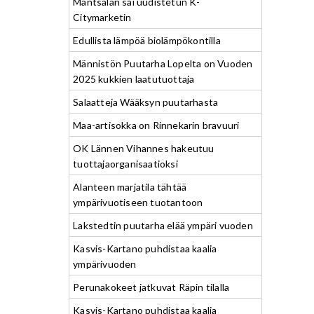
Mäntsälän sai uudistetun K-
Citymarketin
Edullista lämpöä biolämpökontilla
Männistön Puutarha Lopelta on Vuoden
2025 kukkien laatutuottaja
Salaatteja Wääksyn puutarhasta
Maa-artisokka on Rinnekarin bravuuri
OK Lännen Vihannes hakeutuu
tuottajaorganisaatioksi
Alanteen marjatila tähtää
ympärivuotiseen tuotantoon
Lakstedtin puutarha elää ympäri vuoden
Kasvis-Kartano puhdistaa kaalia
ympärivuoden
Perunakokeet jatkuvat Räpin tilalla
Kasvis-Kartano puhdistaa kaalia