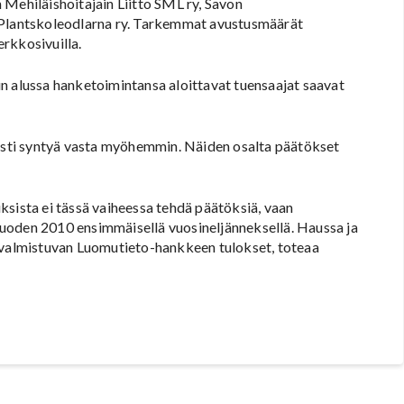
 Mehiläishoitajain Liitto SML ry, Savon
t-Plantskoleodlarna ry. Tarkemmat avustusmäärät
rkkosivuilla.
alussa hanketoimintansa aloittavat tuensaajat saavat
sesti syntyä vasta myöhemmin. Näiden osalta päätökset
sta ei tässä vaiheessa tehdä päätöksiä, vaan
uoden 2010 ensimmäisellä vuosineljänneksellä. Haussa ja
almistuvan Luomutieto-hankkeen tulokset, toteaa