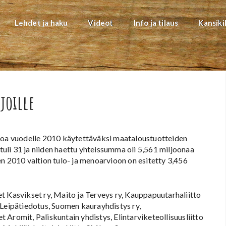
Lehdet ja haku
Videot
Info ja tilaus
Kansiki
joille
uroa vuodelle 2010 käytettäväksi maataloustuotteiden
li 31 ja niiden haettu yhteissumma oli 5,561 miljoonaa
n 2010 valtion tulo- ja menoarvioon on esitetty 3,456
t Kasvikset ry, Maito ja Terveys ry, Kauppapuutarhaliitto
y, Leipätiedotus, Suomen kaurayhdistys ry,
et Aromit, Paliskuntain yhdistys, Elintarviketeollisuusliitto