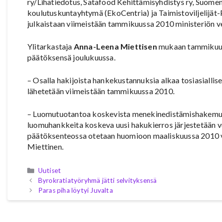
ry/Lihatiedotus, Satafood Kehittämisyhdistys ry, Suomen
koulutuskuntayhtymä (EkoCentria) ja Taimistoviljelijä
julkaistaan viimeistään tammikuussa 2010 ministeriön ve
Ylitarkastaja
Anna-Leena Miettisen
mukaan tammikuun 
päätöksensä joulukuussa.
– Osalla hakijoista hankekustannuksia alkaa tosiasialli
lähetetään viimeistään tammikuussa 2010.
– Luomutuotantoa koskevista menekinedistämishakemuksi
luomuhankkeita koskeva uusi hakukierros järjestetään v
päätöksenteossa otetaan huomioon maaliskuussa 2010 v
Miettinen.
Kategoriat
Uutiset
Byrokratiatyöryhmä jätti selvityksensä
Paras piha löytyi Juvalta