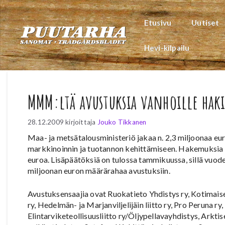
Siirry
sisältöön
Etusivu
Uutiset
Hevi-kilpailu
MMM:ltä avustuksia vanhoille haki
28.12.2009
kirjoittaja
Jouko Tikkanen
Maa- ja metsätalousministeriö jakaa n. 2,3 miljoonaa e
markkinoinnin ja tuotannon kehittämiseen. Hakemuksia tu
euroa. Lisäpäätöksiä on tulossa tammikuussa, sillä vuode
miljoonan euron määrärahaa avustuksiin.
Avustuksensaajia ovat Ruokatieto Yhdistys ry, Kotimaise
ry, Hedelmän- ja Marjanviljelijäin liitto ry, Pro Peruna r
Elintarviketeollisuusliitto ry/Öljypellavayhdistys, Arktis