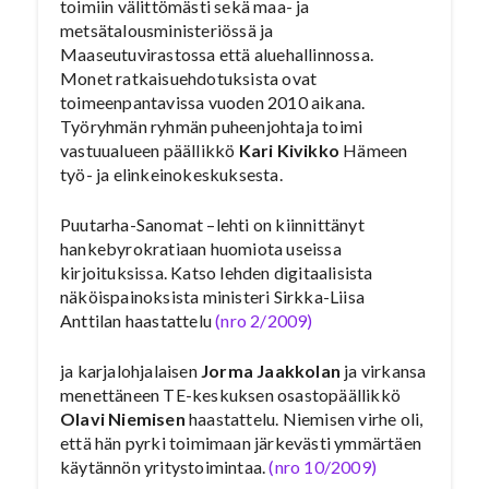
toimiin välittömästi sekä maa- ja
metsätalousministeriössä ja
Maaseutuvirastossa että aluehallinnossa.
Monet ratkaisuehdotuksista ovat
toimeenpantavissa vuoden 2010 aikana.
Työryhmän ryhmän puheenjohtaja toimi
vastuualueen päällikkö
Kari Kivikko
Hämeen
työ- ja elinkeinokeskuksesta.
Puutarha-Sanomat –lehti on kiinnittänyt
hankebyrokratiaan huomiota useissa
kirjoituksissa. Katso lehden digitaalisista
näköispainoksista ministeri Sirkka-Liisa
Anttilan haastattelu
(nro 2/2009)
ja karjalohjalaisen
Jorma Jaakkolan
ja virkansa
menettäneen TE-keskuksen osastopäällikkö
Olavi Niemisen
haastattelu. Niemisen virhe oli,
että hän pyrki toimimaan järkevästi ymmärtäen
käytännön yritystoimintaa.
(nro 10/2009)