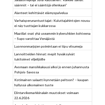
säännöt – tai ei sääntöjä ollenkaan”
Alanteet kehittävät elämyspalvelua
Varhaisperunantuottajat: Kuluttajahintojen nousu
ei näy tuottajan kukkarossa
Maatilat ovat yhä useammin kyberuhkien kohteena
– Supo varoittaa Venäjästä
Luonnonmarjojen poimintaan ei tipu viisumeja
Lannoitteiden hinnat: mepit hyväksyivät
tukitoimet viljelijöille
Avomaan mansikkakausi alkoi jo ennen juhannusta
Pohjois-Savossa
Kotimainen salaatti kynnetään peltoon? – kaupan
hyllyssä ulkomainen tuote
Elintarvikemarkkinalain muutokset voimaan
22.6.2026