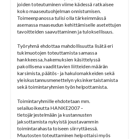
joiden toteutuminen viime kädessä ratkaisee
koko maaseutuohjelman onnistumisen.
Toimeenpanossa tulisi olla tärkeimmässä
asemassa maaseudun kehittämiselle asetettujen
tavoitteiden saavuttaminen ja tuloksellisuus.
Työryhmä ehdottaa mahdollisuutta lisätä eri
tukimuotojen toteuttamista samassa
hankkeessa, hakemuksien käsittelyssä
pakollisena vaadittavien liitteiden määrän
karsimista, päätös- ja hakulomakkeiden sekä
yleiskustannusmenettelyn yksinkertaistamista
sekä toimintaryhmien työn helpottamista.
Toimintaryhmille ehdotetaan mm.
selailuoikeutta HANKE2007 –
tietojärjestelmään ja kustannusten
jaksottamista nykyistä joustavammin
toimintarahasta toiseen siirryttäessä.
Muutosten toteuttaminen helpottaisi myös