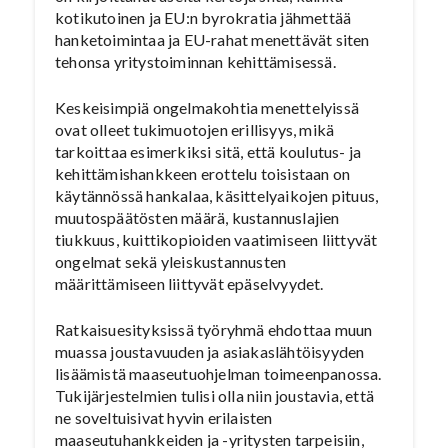
kotikutoinen ja EU:n byrokratia jähmettää
hanketoimintaa ja EU-rahat menettävät siten
tehonsa yritystoiminnan kehittämisessä.
Keskeisimpiä ongelmakohtia menettelyissä
ovat olleet tukimuotojen erillisyys, mikä
tarkoittaa esimerkiksi sitä, että koulutus- ja
kehittämishankkeen erottelu toisistaan on
käytännössä hankalaa, käsittelyaikojen pituus,
muutospäätösten määrä, kustannuslajien
tiukkuus, kuittikopioiden vaatimiseen liittyvät
ongelmat sekä yleiskustannusten
määrittämiseen liittyvät epäselvyydet.
Ratkaisuesityksissä työryhmä ehdottaa muun
muassa joustavuuden ja asiakaslähtöisyyden
lisäämistä maaseutuohjelman toimeenpanossa.
Tukijärjestelmien tulisi olla niin joustavia, että
ne soveltuisivat hyvin erilaisten
maaseutuhankkeiden ja -yritysten tarpeisiin,