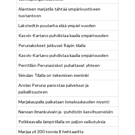
Alanteen marjatila tähtää ympärivuotiseen
tuotantoon
Lakstedtin puutarha elää ympäri vuoden
Kasvis-Kartano puhdistaa kaalia ympärivuoden
Perunakokeet jatkuvat Räpin tilalla
Kasvis-Kartano puhdistaa kaalia ympärivuoden
Penttilän Perunasiskot puhaltavat yhteen
Simulan Tilalla on tekemisen meninki
Arolan Peruna panostaa palveluun ja
paikallisuuteen
Marjakaupalla paikataan lomakuukauden myynti
Nanean ilmankuivain ja -puhdistin kasvihuoneisiin
Poikkeavalla lämpötilalla on paljon vaikutuksia
Marjaa yli 300 tonnia 8 hehtaarilta