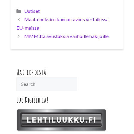
Kategoriat
Uutiset
Maatalouksien kannattavuus vertailussa
EU-maissa
MMM:ltä avustuksia vanhoille hakijoille
Hae lehdistä
Lue Digilehtiä!