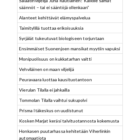
Salaatinviljelijä Juha Rautiainen:”Kaikille samat
säännöt – tai ei sääntöjä ollenkaan”
Alanteet kehittävät elämyspalvelua
Taimityllilä tuottaa erikoisuuksia
Syrjälät tukeutuvat biologiseen torjuntaan
Ensimmäiset Suonenjoen mansikat myytiin vapuksi
Monipuolisuus on kukkatarhan valtti
Vehviläinen on maan viljelijä
Peuravaara luottaa kausituotantoon
Vierulan Tilalla ei jahkailla
Tommolan Tilalla vaihtui sukupolvi
Prisma Itäkeskus on uudistunut
Kosken Marjat keräsi talvituotannosta kokemusta
Honkasen puutarhassa kehitetään Viherlinkin
automaatiota