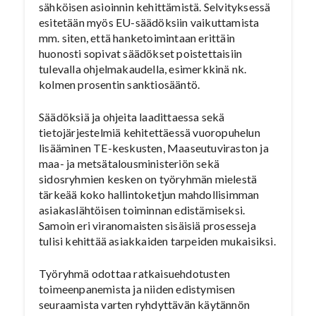
sähköisen asioinnin kehittämistä. Selvityksessä
esitetään myös EU-säädöksiin vaikuttamista
mm. siten, että hanketoimintaan erittäin
huonosti sopivat säädökset poistettaisiin
tulevalla ohjelmakaudella, esimerkkinä nk.
kolmen prosentin sanktiosääntö.
Säädöksiä ja ohjeita laadittaessa sekä
tietojärjestelmiä kehitettäessä vuoropuhelun
lisääminen TE-keskusten, Maaseutuviraston ja
maa- ja metsätalousministeriön sekä
sidosryhmien kesken on työryhmän mielestä
tärkeää koko hallintoketjun mahdollisimman
asiakaslähtöisen toiminnan edistämiseksi.
Samoin eri viranomaisten sisäisiä prosesseja
tulisi kehittää asiakkaiden tarpeiden mukaisiksi.
Työryhmä odottaa ratkaisuehdotusten
toimeenpanemista ja niiden edistymisen
seuraamista varten ryhdyttävän käytännön