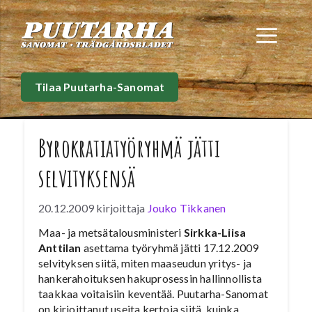
Siirry
sisältöön
Val
Tilaa Puutarha-Sanomat
Byrokratiatyöryhmä jätti
selvityksensä
20.12.2009
kirjoittaja
Jouko Tikkanen
Maa- ja metsätalousministeri
Sirkka-Liisa
Anttilan
asettama työryhmä jätti 17.12.2009
selvityksen siitä, miten maaseudun yritys- ja
hankerahoituksen hakuprosessin hallinnollista
taakkaa voitaisiin keventää. Puutarha-Sanomat
on kirjoittanut useita kertoja siitä, kuinka