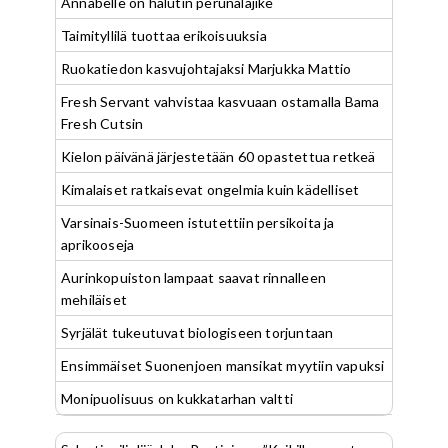
Annabelle on halutin perunalajike
Taimityllilä tuottaa erikoisuuksia
Ruokatiedon kasvujohtajaksi Marjukka Mattio
Fresh Servant vahvistaa kasvuaan ostamalla Bama
Fresh Cutsin
Kielon päivänä järjestetään 60 opastettua retkeä
Kimalaiset ratkaisevat ongelmia kuin kädelliset
Varsinais-Suomeen istutettiin persikoita ja
aprikooseja
Aurinkopuiston lampaat saavat rinnalleen
mehiläiset
Syrjälät tukeutuvat biologiseen torjuntaan
Ensimmäiset Suonenjoen mansikat myytiin vapuksi
Monipuolisuus on kukkatarhan valtti