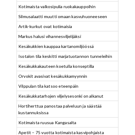
Kotimaista valkosipulia ruokakauppoihin
Silmusalaatti muutti omaan kasvuhuoneeseen
Artik-kurkut ovat kotimaisia
Markus halusi vihannesviljelijäksi
Kesäkukkien kauppaa kartanomiljöössä
Isotalon tila keskitti marjatuotannon tunneleihin
Kesäkukkakauteen koetulla konseptilla
Orvokit avasivat kesäkukkamyynnin
Vilppulan tila katsoo eteenpäin
Kesäkukkatarhojen viljelysesonki on alkanut
Hortiherttua panostaa palveluun ja säästää
kustannuksissa
Kotimaista ruusua Kangasalta
Apetit – 75 vuotta kotimaista kasvipohjaista