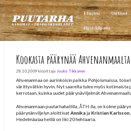
Siirry
sisältöön
Etusivu
Uutiset
Hevi-kilpailu
Kookasta päärynää Ahvenanmaalta
28.10.2009
kirjoittaja
Jouko Tikkanen
Ahvenanmaa on aurinkoisin paikka Pohjoismaissa, toisel
värittyvätkin hyvin. Nyt saarelta tulee myös kotimaist
kerrotaan, kuinka uudet päärynäviljelmät Ahvenanmaall
Ahvenanmaan puutarhahallilla, ÅTH:lla, on kolme pääryn
päärynänviljelyn aloittivat
Annika
ja
Kristian Karlsson
Hedelmäalaa heillä on liki 20 hehtaaria.