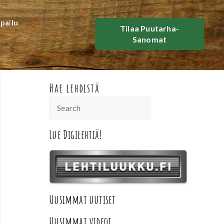
lpailu
Tilaa Puutarha-
Sanomat
Hae lehdistä
Lue Digilehtiä!
Uusimmat uutiset
Uusimmat videot