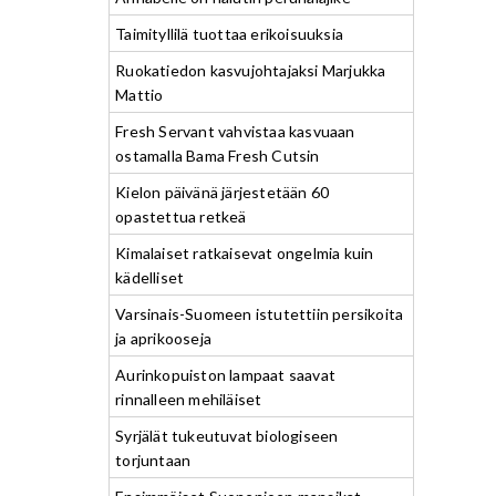
Taimityllilä tuottaa erikoisuuksia
Ruokatiedon kasvujohtajaksi Marjukka
Mattio
Fresh Servant vahvistaa kasvuaan
ostamalla Bama Fresh Cutsin
Kielon päivänä järjestetään 60
opastettua retkeä
Kimalaiset ratkaisevat ongelmia kuin
kädelliset
Varsinais-Suomeen istutettiin persikoita
ja aprikooseja
Aurinkopuiston lampaat saavat
rinnalleen mehiläiset
Syrjälät tukeutuvat biologiseen
torjuntaan