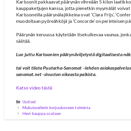
Karlssonit pakkaavat päärynän vihreään 5 kilon laatikk
kauppaketjujen kanssa, jotta pienetkin myymälät voivat 
Karlssoneilla päärynälajikkeina ovat ’Clara Frijs’, ’Confe
muodoltaan pyöreähköjä ja ’Concorde’ on perinteisen p
Päärynän keruussa käytetään itsekulkevaa vaunua, jonka
säätää.
Lue juttu Karlssonien päärynäviljelystä digitaalisesta nä
tai voit tilata Puutarha-Sanomat –lehden asiakaspalvel
sanomat.net -sivuston oikeasta palkista.
Katso video tästä
Kategoriat
Uutiset
Mukulasellerin korjuukoneen toiminta
Hevi-kauppa osataan