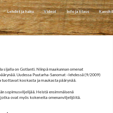
Lehdet ja haku
Videot
Info ja tilaus
Kansiki
la sijalla on Gotlanti. Niinpä maakunnan omenat
a päärynää. Uudessa Puutarha-Sanomat –lehdessä (9/2009)
a tuottavat kookasta ja maukasta päärynää.
än sopimusviljelijää. Heistä ensimmäisenä
, jotka ovat myös kokeneita omenanviljelijöitä.