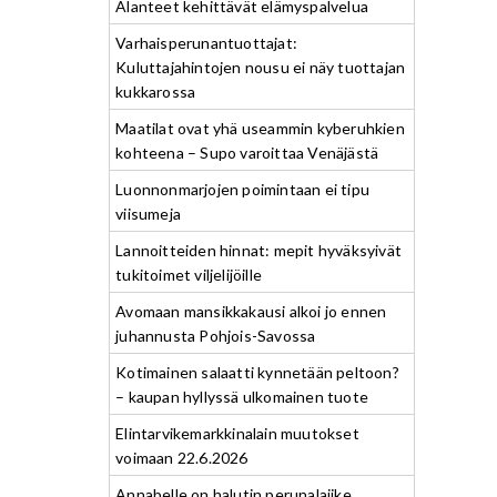
Alanteet kehittävät elämyspalvelua
Varhaisperunantuottajat:
Kuluttajahintojen nousu ei näy tuottajan
kukkarossa
Maatilat ovat yhä useammin kyberuhkien
kohteena – Supo varoittaa Venäjästä
Luonnonmarjojen poimintaan ei tipu
viisumeja
Lannoitteiden hinnat: mepit hyväksyivät
tukitoimet viljelijöille
Avomaan mansikkakausi alkoi jo ennen
juhannusta Pohjois-Savossa
Kotimainen salaatti kynnetään peltoon?
– kaupan hyllyssä ulkomainen tuote
Elintarvikemarkkinalain muutokset
voimaan 22.6.2026
Annabelle on halutin perunalajike