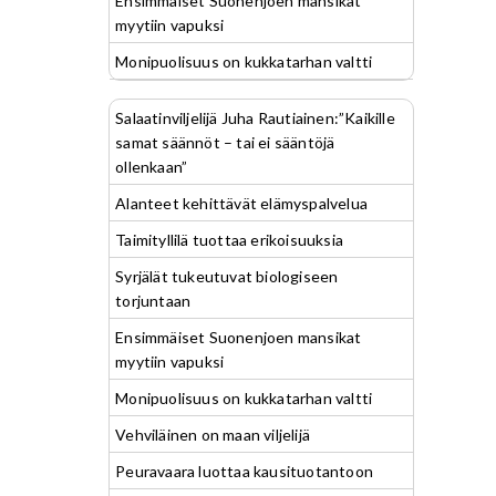
Ensimmäiset Suonenjoen mansikat
myytiin vapuksi
Monipuolisuus on kukkatarhan valtti
Salaatinviljelijä Juha Rautiainen:”Kaikille
samat säännöt – tai ei sääntöjä
ollenkaan”
Alanteet kehittävät elämyspalvelua
Taimityllilä tuottaa erikoisuuksia
Syrjälät tukeutuvat biologiseen
torjuntaan
Ensimmäiset Suonenjoen mansikat
myytiin vapuksi
Monipuolisuus on kukkatarhan valtti
Vehviläinen on maan viljelijä
Peuravaara luottaa kausituotantoon