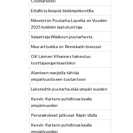
Citymarketin
Edullista lämpöä biolämpökontilla
Männistön Puutarha Lopelta on Vuoden
2025 kukkien laatutuottaja
Salaatteja Wääksyn puutarhasta
Maa-artisokka on Rinnekarin bravuuri
OK Lännen Vihannes hakeutuu
tuottajaorganisaatioksi
Alanteen marjatila tähtää
ympärivuotiseen tuotantoon
Lakstedtin puutarha elää ympäri vuoden
Kasvis-Kartano puhdistaa kaalia
ympärivuoden
Perunakokeet jatkuvat Räpin tilalla
Kasvis-Kartano puhdistaa kaalia
ympärivuoden