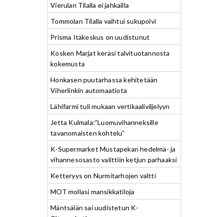
Vierulan Tilalla ei jahkailla
Tommolan Tilalla vaihtui sukupolvi
Prisma Itäkeskus on uudistunut
Kosken Marjat keräsi talvituotannosta
kokemusta
Honkasen puutarhassa kehitetään
Viherlinkin automaatiota
Lähifarmi tuli mukaan vertikaaliviljelyyn
Jetta Kulmala:”Luomuvihanneksille
tavanomaisten kohtelu”
K-Supermarket Mustapekan hedelmä- ja
vihannesosasto valittiin ketjun parhaaksi
Ketteryys on Nurmitarhojen valtti
MOT mollasi mansikkatiloja
Mäntsälän sai uudistetun K-