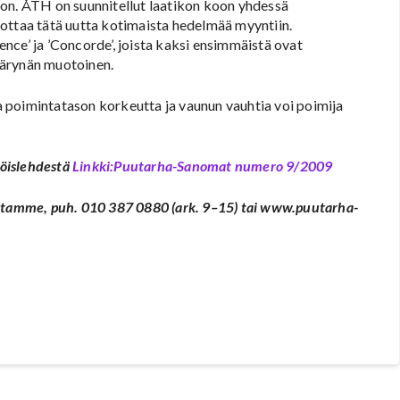
oon. ÅTH on suunnitellut laatikon koon yhdessä
ottaa tätä uutta kotimaista hedelmää myyntiin.
rence’ ja ’Concorde’, joista kaksi ensimmäistä ovat
äärynän muotoinen.
 poimintatason korkeutta ja vaunun vauhtia voi poimija
köislehdestä
Linkki:Puutarha-Sanomat numero 9/2009
ustamme, puh. 010 387 0880 (ark. 9–15) tai www.puutarha-