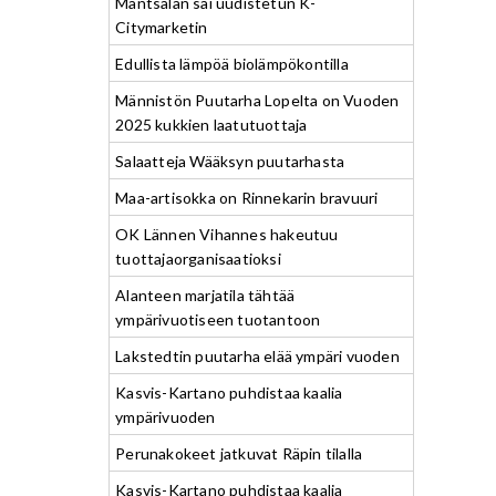
Mäntsälän sai uudistetun K-
Citymarketin
Edullista lämpöä biolämpökontilla
Männistön Puutarha Lopelta on Vuoden
2025 kukkien laatutuottaja
Salaatteja Wääksyn puutarhasta
Maa-artisokka on Rinnekarin bravuuri
OK Lännen Vihannes hakeutuu
tuottajaorganisaatioksi
Alanteen marjatila tähtää
ympärivuotiseen tuotantoon
Lakstedtin puutarha elää ympäri vuoden
Kasvis-Kartano puhdistaa kaalia
ympärivuoden
Perunakokeet jatkuvat Räpin tilalla
Kasvis-Kartano puhdistaa kaalia