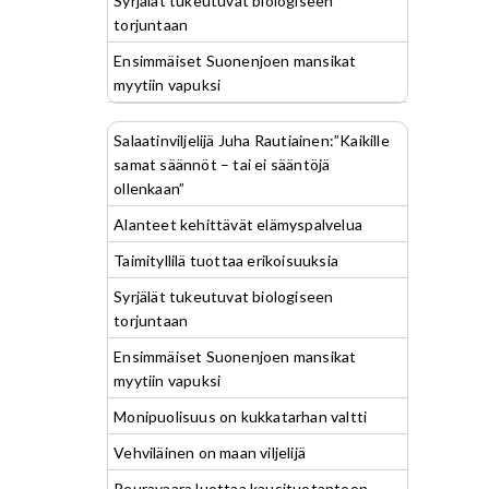
Syrjälät tukeutuvat biologiseen
torjuntaan
Ensimmäiset Suonenjoen mansikat
myytiin vapuksi
Salaatinviljelijä Juha Rautiainen:”Kaikille
samat säännöt – tai ei sääntöjä
ollenkaan”
Alanteet kehittävät elämyspalvelua
Taimityllilä tuottaa erikoisuuksia
Syrjälät tukeutuvat biologiseen
torjuntaan
Ensimmäiset Suonenjoen mansikat
myytiin vapuksi
Monipuolisuus on kukkatarhan valtti
Vehviläinen on maan viljelijä
Peuravaara luottaa kausituotantoon