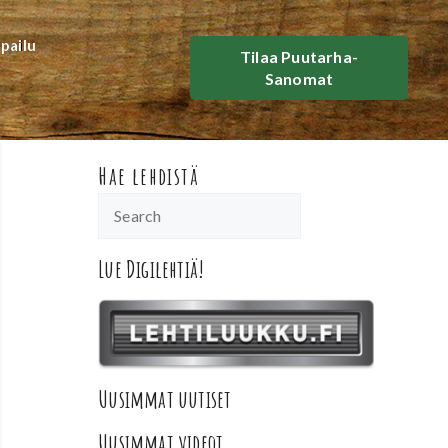
lpailu
Tilaa Puutarha-
Sanomat
Hae lehdistä
Lue Digilehtiä!
Uusimmat uutiset
Uusimmat videot