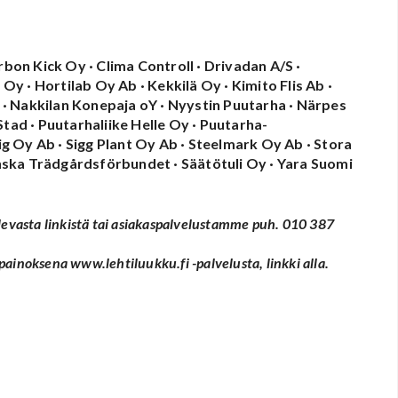
rbon Kick Oy · Clima Controll · Drivadan A/S ·
 · Hortilab Oy Ab · Kekkilä Oy · Kimito Flis Ab ·
· Nakkilan Konepaja oY · Nyystin Puutarha · Närpes
tad · Puutarhaliike Helle Oy · Puutarha-
 Oy Ab · Sigg Plant Oy Ab · Steelmark Oy Ab · Stora
ska Trädgårdsförbundet · Säätötuli Oy · Yara Suomi
levasta linkistä tai asiakaspalvelustamme puh. 010 387
ainoksena www.lehtiluukku.fi -palvelusta, linkki alla.