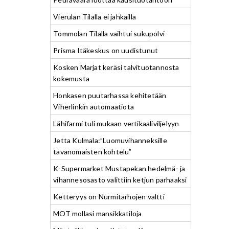
Vierulan Tilalla ei jahkailla
Tommolan Tilalla vaihtui sukupolvi
Prisma Itäkeskus on uudistunut
Kosken Marjat keräsi talvituotannosta
kokemusta
Honkasen puutarhassa kehitetään
Viherlinkin automaatiota
Lähifarmi tuli mukaan vertikaaliviljelyyn
Jetta Kulmala:”Luomuvihanneksille
tavanomaisten kohtelu”
K-Supermarket Mustapekan hedelmä- ja
vihannesosasto valittiin ketjun parhaaksi
Ketteryys on Nurmitarhojen valtti
MOT mollasi mansikkatiloja