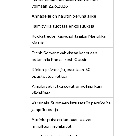
voimaan 22.6.2026
Annabelle on halutin perunalajike
Taimityllilä tuottaa erikoisuuksia
Ruokatiedon kasvujohtajaksi Marjukka
Mattio
Fresh Servant vahvistaa kasvuaan
ostamalla Bama Fresh Cutsin
Kielon päivänä järjestetään 60
opastettua retkeä
Kimalaiset ratkaisevat ongelmia kuin
kädelliset
Varsinais-Suomeen istutettiin persikoita
ja aprikooseja
Aurinkopuiston lampaat saavat
rinnalleen mehiläiset