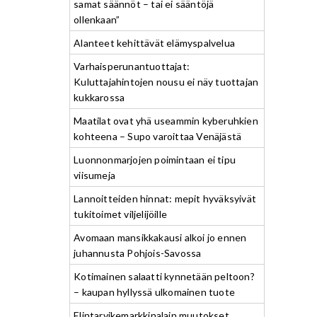
samat säännöt – tai ei sääntöjä
ollenkaan”
Alanteet kehittävät elämyspalvelua
Varhaisperunantuottajat:
Kuluttajahintojen nousu ei näy tuottajan
kukkarossa
Maatilat ovat yhä useammin kyberuhkien
kohteena – Supo varoittaa Venäjästä
Luonnonmarjojen poimintaan ei tipu
viisumeja
Lannoitteiden hinnat: mepit hyväksyivät
tukitoimet viljelijöille
Avomaan mansikkakausi alkoi jo ennen
juhannusta Pohjois-Savossa
Kotimainen salaatti kynnetään peltoon?
– kaupan hyllyssä ulkomainen tuote
Elintarvikemarkkinalain muutokset