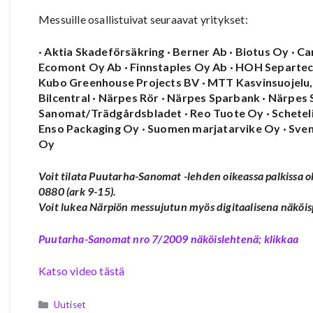
Messuille osallistuivat seuraavat yritykset:
· Aktia Skadeförsäkring · Berner Ab · Biotus Oy · Ca
Ecomont Oy Ab · Finnstaples Oy Ab · HOH Separtec Oy
Kubo Greenhouse Projects BV · MTT Kasvinsuojelu, 
Bilcentral · Närpes Rör · Närpes Sparbank · Närpes S
Sanomat/Trädgårdsbladet · Reo Tuote Oy · Schetelig
Enso Packaging Oy · Suomen marjatarvike Oy · Sven
Oy
Voit tilata Puutarha-Sanomat -lehden oikeassa palkissa o
0880 (ark 9-15).
Voit lukea Närpiön messujutun myös digitaalisena näköisp
Puutarha-Sanomat nro 7/2009 näköislehtenä; klikkaa
Katso video tästä
Kategoriat
Uutiset