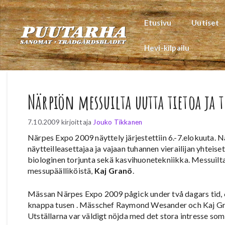
Siirry
sisältöön
Etusivu
Uutiset
Hevi-kilpailu
Närpiön messuilta uutta tietoa ja 
7.10.2009
kirjoittaja
Jouko Tikkanen
Närpes Expo 2009 näyttely järjestettiin 6.-7.elokuuta. 
näytteilleasettajaa ja vajaan tuhannen vierailijan yhteise
biologinen torjunta sekä kasvihuonetekniikka. Messuilt
messupäälliköistä,
Kaj Granö
.
Mässan Närpes Expo 2009 pågick under två dagars tid, 6-7 
knappa tusen . Mässchef Raymond Wesander och Kaj Gra
Utställarna var väldigt nöjda med det stora intresse som