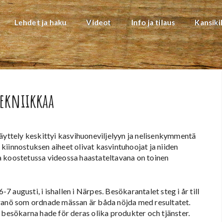
Lehdet ja haku
Videot
Info ja tilaus
Kansiki
tekniikkaa
Näyttely keskittyi kasvihuoneviljelyyn ja nelisenkymmentä
t kiinnostuksen aiheet olivat kasvintuhoojat ja niiden
a koostetussa videossa haastateltavana on toinen
augusti, i ishallen i Närpes. Besökarantalet steg i år till
nö som ordnade mässan är båda nöjda med resultatet.
 besökarna hade för deras olika produkter och tjänster.