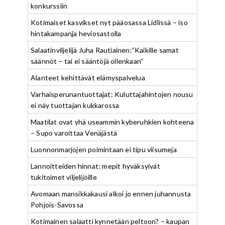
konkurssiin
Kotimaiset kasvikset nyt pääosassa Lidlissä – iso
hintakampanja heviosastolla
Salaatinviljelijä Juha Rautiainen:”Kaikille samat
säännöt – tai ei sääntöjä ollenkaan”
Alanteet kehittävät elämyspalvelua
Varhaisperunantuottajat: Kuluttajahintojen nousu
ei näy tuottajan kukkarossa
Maatilat ovat yhä useammin kyberuhkien kohteena
– Supo varoittaa Venäjästä
Luonnonmarjojen poimintaan ei tipu viisumeja
Lannoitteiden hinnat: mepit hyväksyivät
tukitoimet viljelijöille
Avomaan mansikkakausi alkoi jo ennen juhannusta
Pohjois-Savossa
Kotimainen salaatti kynnetään peltoon? – kaupan