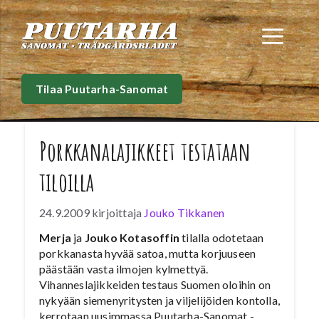
Siirry
sisältöön
Val
Tilaa Puutarha-Sanomat
Porkkanalajikkeet testataan
tiloilla
24.9.2009
kirjoittaja
Jouko Tikkanen
Merja
ja
Jouko Kotasoffin
tilalla odotetaan
porkkanasta hyvää satoa, mutta korjuuseen
päästään vasta ilmojen kylmettyä.
Vihanneslajikkeiden testaus Suomen oloihin on
nykyään siemenyritysten ja viljelijöiden kontolla,
kerrotaan uusimmassa Puutarha-Sanomat -