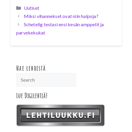
Kategoriat
Uutiset
Miksi vihannekset ovat niin halpoja?
Schetelig testasi ensi kesän amppelit ja
parvekekukat
Hae lehdistä
Lue Digilehtiä!