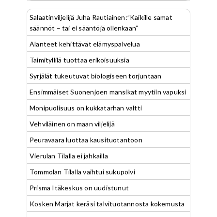
Salaatinviljelijä Juha Rautiainen:”Kaikille samat
säännöt – tai ei sääntöjä ollenkaan”
Alanteet kehittävät elämyspalvelua
Taimityllilä tuottaa erikoisuuksia
Syrjälät tukeutuvat biologiseen torjuntaan
Ensimmäiset Suonenjoen mansikat myytiin vapuksi
Monipuolisuus on kukkatarhan valtti
Vehviläinen on maan viljelijä
Peuravaara luottaa kausituotantoon
Vierulan Tilalla ei jahkailla
Tommolan Tilalla vaihtui sukupolvi
Prisma Itäkeskus on uudistunut
Kosken Marjat keräsi talvituotannosta kokemusta