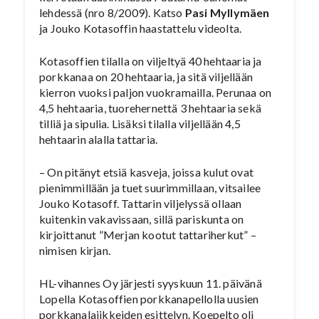
lehdessä (nro 8/2009). Katso
Pasi Myllymäen
ja Jouko Kotasoffin haastattelu videolta.
Kotasoffien tilalla on viljeltyä 40 hehtaaria ja
porkkanaa on 20 hehtaaria, ja sitä viljellään
kierron vuoksi paljon vuokramailla. Perunaa on
4,5 hehtaaria, tuorehernettä 3 hehtaaria sekä
tilliä ja sipulia. Lisäksi tilalla viljellään 4,5
hehtaarin alalla tattaria.
– On pitänyt etsiä kasveja, joissa kulut ovat
pienimmillään ja tuet suurimmillaan, vitsailee
Jouko Kotasoff. Tattarin viljelyssä ollaan
kuitenkin vakavissaan, sillä pariskunta on
kirjoittanut ”Merjan kootut tattariherkut” –
nimisen kirjan.
HL-vihannes Oy järjesti syyskuun 11. päivänä
Lopella Kotasoffien porkkanapellolla uusien
porkkanalajikkeiden esittelyn. Koepelto oli