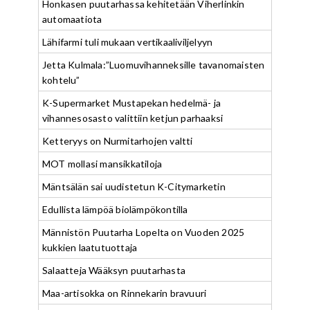
Honkasen puutarhassa kehitetään Viherlinkin
automaatiota
Lähifarmi tuli mukaan vertikaaliviljelyyn
Jetta Kulmala:”Luomuvihanneksille tavanomaisten
kohtelu”
K-Supermarket Mustapekan hedelmä- ja
vihannesosasto valittiin ketjun parhaaksi
Ketteryys on Nurmitarhojen valtti
MOT mollasi mansikkatiloja
Mäntsälän sai uudistetun K-Citymarketin
Edullista lämpöä biolämpökontilla
Männistön Puutarha Lopelta on Vuoden 2025
kukkien laatutuottaja
Salaatteja Wääksyn puutarhasta
Maa-artisokka on Rinnekarin bravuuri