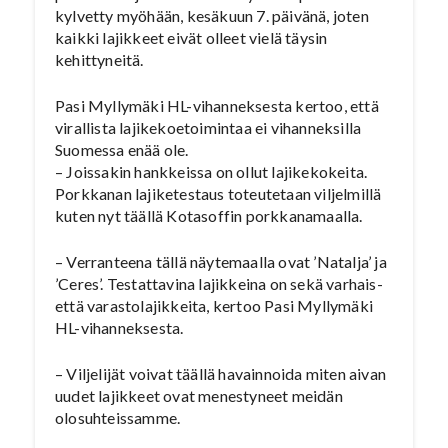
kylvetty myöhään, kesäkuun 7. päivänä, joten
kaikki lajikkeet eivät olleet vielä täysin
kehittyneitä.
Pasi Myllymäki HL-vihanneksesta kertoo, että
virallista lajikekoetoimintaa ei vihanneksilla
Suomessa enää ole.
– Joissakin hankkeissa on ollut lajikekokeita.
Porkkanan lajiketestaus toteutetaan viljelmillä
kuten nyt täällä Kotasoffin porkkanamaalla.
– Verranteena tällä näytemaalla ovat ’Natalja’ ja
’Ceres’. Testattavina lajikkeina on sekä varhais-
että varastolajikkeita, kertoo Pasi Myllymäki
HL-vihanneksesta.
– Viljelijät voivat täällä havainnoida miten aivan
uudet lajikkeet ovat menestyneet meidän
olosuhteissamme.