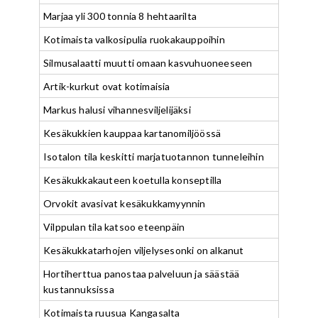
Marjaa yli 300 tonnia 8 hehtaarilta
Kotimaista valkosipulia ruokakauppoihin
Silmusalaatti muutti omaan kasvuhuoneeseen
Artik-kurkut ovat kotimaisia
Markus halusi vihannesviljelijäksi
Kesäkukkien kauppaa kartanomiljöössä
Isotalon tila keskitti marjatuotannon tunneleihin
Kesäkukkakauteen koetulla konseptilla
Orvokit avasivat kesäkukkamyynnin
Vilppulan tila katsoo eteenpäin
Kesäkukkatarhojen viljelysesonki on alkanut
Hortiherttua panostaa palveluun ja säästää
kustannuksissa
Kotimaista ruusua Kangasalta