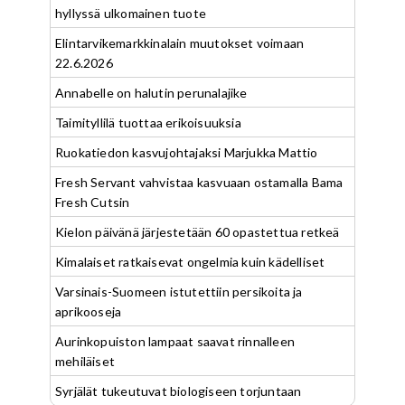
hyllyssä ulkomainen tuote
Elintarvikemarkkinalain muutokset voimaan
22.6.2026
Annabelle on halutin perunalajike
Taimityllilä tuottaa erikoisuuksia
Ruokatiedon kasvujohtajaksi Marjukka Mattio
Fresh Servant vahvistaa kasvuaan ostamalla Bama
Fresh Cutsin
Kielon päivänä järjestetään 60 opastettua retkeä
Kimalaiset ratkaisevat ongelmia kuin kädelliset
Varsinais-Suomeen istutettiin persikoita ja
aprikooseja
Aurinkopuiston lampaat saavat rinnalleen
mehiläiset
Syrjälät tukeutuvat biologiseen torjuntaan