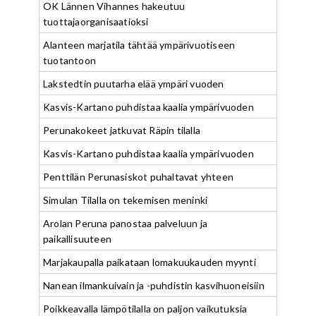
OK Lännen Vihannes hakeutuu
tuottajaorganisaatioksi
Alanteen marjatila tähtää ympärivuotiseen
tuotantoon
Lakstedtin puutarha elää ympäri vuoden
Kasvis-Kartano puhdistaa kaalia ympärivuoden
Perunakokeet jatkuvat Räpin tilalla
Kasvis-Kartano puhdistaa kaalia ympärivuoden
Penttilän Perunasiskot puhaltavat yhteen
Simulan Tilalla on tekemisen meninki
Arolan Peruna panostaa palveluun ja
paikallisuuteen
Marjakaupalla paikataan lomakuukauden myynti
Nanean ilmankuivain ja -puhdistin kasvihuoneisiin
Poikkeavalla lämpötilalla on paljon vaikutuksia