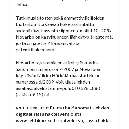
Jalava.
Tutkimuslaitosten sekä ammattiviljelijöiden
tuotantomittakaavan kokeissa mitattu
sadonlisäys, kasvista riippuen, on ollut 10–40 %.
Novarbo on kasvihuoneen jäähdytysjärjestelmä,
josta on jätetty 2 kansainvälistä
patenttihakemusta.
Novarbo-systeemiä on esitelty Puutarha-
Sanomien numerossa 7/2007 ja Novarboa
käyttävän Mikko Härkälän haastattelu on
numerossa 6/2009. Voit tilata lehden
asiakaspalvelustamme puh. 010 378 0880
(arkisin 9-15) tai…
voit lukea jutut Puutarha-Sanomat -lehden
digitaalisista näköisversioista
www.lehtiluukku.fi -palvelussa, tässä linkki: