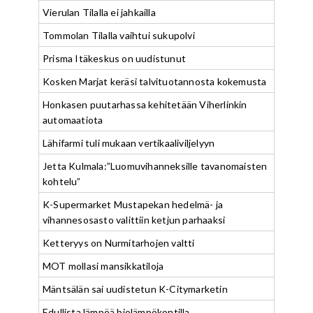
Vierulan Tilalla ei jahkailla
Tommolan Tilalla vaihtui sukupolvi
Prisma Itäkeskus on uudistunut
Kosken Marjat keräsi talvituotannosta kokemusta
Honkasen puutarhassa kehitetään Viherlinkin
automaatiota
Lähifarmi tuli mukaan vertikaaliviljelyyn
Jetta Kulmala:”Luomuvihanneksille tavanomaisten
kohtelu”
K-Supermarket Mustapekan hedelmä- ja
vihannesosasto valittiin ketjun parhaaksi
Ketteryys on Nurmitarhojen valtti
MOT mollasi mansikkatiloja
Mäntsälän sai uudistetun K-Citymarketin
Edullista lämpöä biolämpökontilla