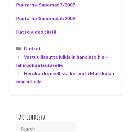
Puutarha-Sanomat 7/2007
Puutarha-Sanomat 6/2009
Katso video tästä
Kategoriat
Uutiset
Vastuullisuutta julkisiin hankintoihin –
lähiruokaa lautaselle
Herukan koneellista korjuuta Markkulan
marjatilalla
Hae lehdistä