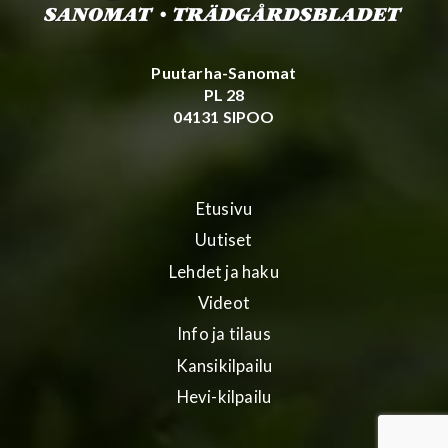
Puutarha-Sanomat
PL 28
04131 SIPOO
Etusivu
Uutiset
Lehdet ja haku
Videot
Info ja tilaus
Kansikilpailu
Hevi-kilpailu