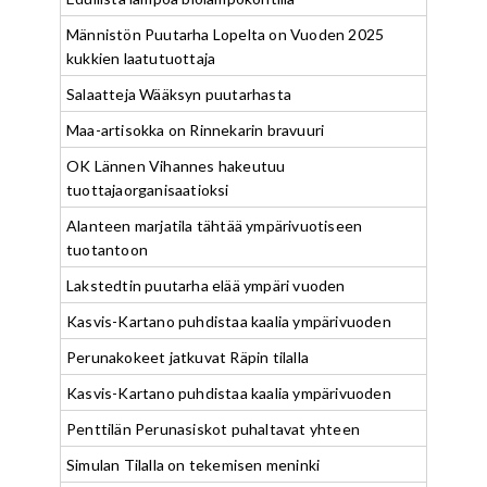
Männistön Puutarha Lopelta on Vuoden 2025
kukkien laatutuottaja
Salaatteja Wääksyn puutarhasta
Maa-artisokka on Rinnekarin bravuuri
OK Lännen Vihannes hakeutuu
tuottajaorganisaatioksi
Alanteen marjatila tähtää ympärivuotiseen
tuotantoon
Lakstedtin puutarha elää ympäri vuoden
Kasvis-Kartano puhdistaa kaalia ympärivuoden
Perunakokeet jatkuvat Räpin tilalla
Kasvis-Kartano puhdistaa kaalia ympärivuoden
Penttilän Perunasiskot puhaltavat yhteen
Simulan Tilalla on tekemisen meninki