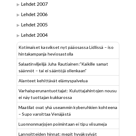
Lehdet 2007
Lehdet 2006
Lehdet 2005
Lehdet 2004
Kotimaiset kasvikset nyt pääosassa Lidlissä – iso
hintakampanja heviosastolla
Salaatinviljelijä Juha Rautiainen:”Kaikille samat
säännöt – tai ei sääntöjä ollenkaan”
Alanteet kehittävät elämyspalvelua
Varhaisperunantuottajat: Kuluttajahintojen nousu
ei näy tuottajan kukkarossa
Maatilat ovat yhä useammin kyberuhkien kohteena
– Supo varoittaa Venäjästä
Luonnonmarjojen poimintaan ei tipu viisumeja
Lannoitteiden hinnat: mepit hyväksyivät