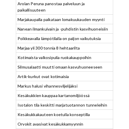
Arolan Peruna panostaa palveluun ja
paikallisuuteen
Marjakaupalla paikataan lomakuukauden myynti
Nanean ilmankuivain ja -puhdistin kasvihuoneisiin
Poikkeavalla lämpötilalla on paljon vaikutuksia
Marjaa yli 300 tonnia 8 hehtaarilta
Kotimaista valkosipulia ruokakauppoihin
Silmusalaatti muutti omaan kasvuhuoneeseen
Artik-kurkut ovat kotimaisia
Markus halusi vihannesviljelijäksi
Kesäkukkien kauppaa kartanomiljöössä
Isotalon tila keskitti marjatuotannon tunneleihin
Kesäkukkakauteen koetulla konseptilla
Orvokit avasivat kesäkukkamyynnin