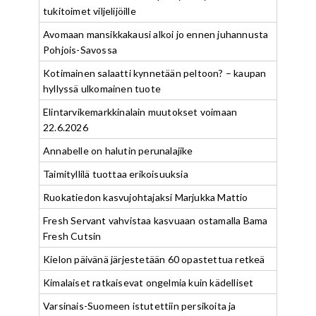
tukitoimet viljelijöille
Avomaan mansikkakausi alkoi jo ennen juhannusta
Pohjois-Savossa
Kotimainen salaatti kynnetään peltoon? – kaupan
hyllyssä ulkomainen tuote
Elintarvikemarkkinalain muutokset voimaan
22.6.2026
Annabelle on halutin perunalajike
Taimityllilä tuottaa erikoisuuksia
Ruokatiedon kasvujohtajaksi Marjukka Mattio
Fresh Servant vahvistaa kasvuaan ostamalla Bama
Fresh Cutsin
Kielon päivänä järjestetään 60 opastettua retkeä
Kimalaiset ratkaisevat ongelmia kuin kädelliset
Varsinais-Suomeen istutettiin persikoita ja