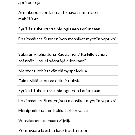
aprikooseja
Aurinkopuiston lampaat saavat rinnalleen
mehiläiset
Syrjälät tukeutuvat biologiseen torjuntaan
Ensimmäiset Suonenjoen mansikat myytiin vapuksi
Salaatinviljelijä Juha Rautiainen:”Kaikille samat
säännöt – tai ei sääntöjä ollenkaan”
Alanteet kehittävät elämyspalvelua
Taimityllilä tuottaa erikoisuuksia
Syrjälät tukeutuvat biologiseen torjuntaan
Ensimmäiset Suonenjoen mansikat myytiin vapuksi
Monipuolisuus on kukkatarhan valtti
Vehviläinen on maan viljelijä
Peuravaara luottaa kausituotantoon