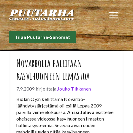
Siirry
sisältöön
Val
Tilaa Puutarha-Sanomat
Novarbolla hallitaan
kasvihuoneen ilmastoa
7.9.2009
kirjoittaja
Jouko Tikkanen
Biolan Oy:n kehittämä Novarbo-
jäähdytysjärjestämä oli esillä Lepaa 2009
päivillä viime elokuussa.
Anssi Jalava
esittelee
oheisessa videossa kasvihuoneen ilmaston
hallintasysteemiä. Se avaa aivan uuden
mahdollisuuden pitää kasvihuoneen