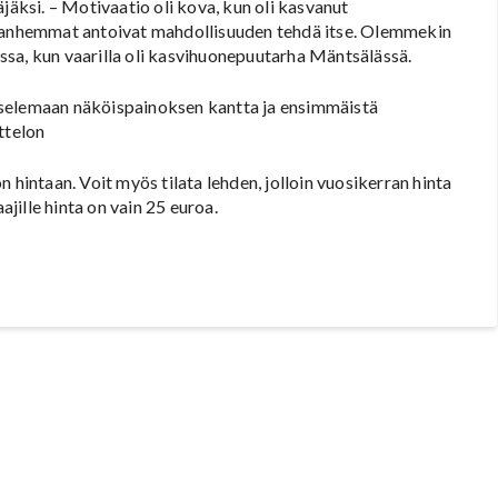
jäksi. – Motivaatio oli kova, kun oli kasvanut
 Vanhemmat antoivat mahdollisuuden tehdä itse. Olemmekin
sa, kun vaarilla oli kasvihuonepuutarha Mäntsälässä.
tselemaan näköispainoksen kantta ja ensimmäistä
ttelon
 hintaan. Voit myös tilata lehden, jolloin vuosikerran hinta
ille hinta on vain 25 euroa.