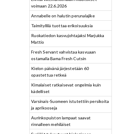
voimaan 22.6.2026
Annabelle on halutin perunalajike
Taimityllilä tuottaa erikoisuuksia
Ruokatiedon kasvujohtajaksi Marjukka
Mattio
Fresh Servant vahvistaa kasvuaan
ostamalla Bama Fresh Cutsin
Kielon päivänä järjestetään 60
opastettua retkeä
Kimalaiset ratkaisevat ongelmia kuin
kädelliset
Varsinais-Suomeen istutettiin persikoita
ja aprikooseja
Aurinkopuiston lampaat saavat
rinnalleen mehiläiset