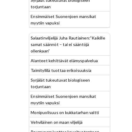
Syrjälät tukeutuvat biologiseen
torjuntaan
Ensimmäiset Suonenjoen mansikat
myytiin vapuksi
Salaatinviljelijä Juha Rautiainen:”Kaikille
samat säännöt – tai ei sääntöjä
ollenkaan”
Alanteet kehittävät elämyspalvelua
Taimityllilä tuottaa erikoisuuksia
Syrjälät tukeutuvat biologiseen
torjuntaan
Ensimmäiset Suonenjoen mansikat
myytiin vapuksi
Monipuolisuus on kukkatarhan valtti
Vehviläinen on maan viljelijä
Peuravaara luottaa kausituotantoon