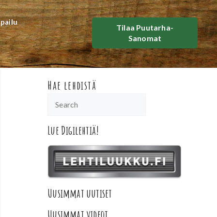
lpailu
Tilaa Puutarha-
Sanomat
Hae lehdistä
Lue Digilehtiä!
Uusimmat uutiset
Uusimmat videot