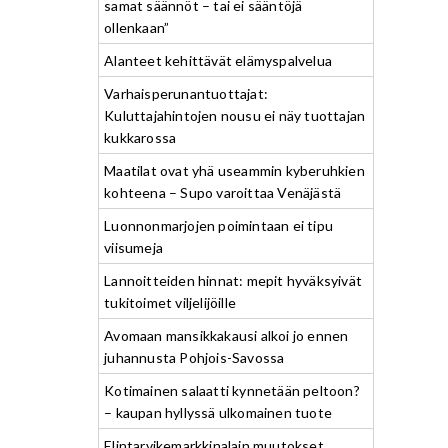
samat säännöt – tai ei sääntöjä
ollenkaan”
Alanteet kehittävät elämyspalvelua
Varhaisperunantuottajat:
Kuluttajahintojen nousu ei näy tuottajan
kukkarossa
Maatilat ovat yhä useammin kyberuhkien
kohteena – Supo varoittaa Venäjästä
Luonnonmarjojen poimintaan ei tipu
viisumeja
Lannoitteiden hinnat: mepit hyväksyivät
tukitoimet viljelijöille
Avomaan mansikkakausi alkoi jo ennen
juhannusta Pohjois-Savossa
Kotimainen salaatti kynnetään peltoon?
– kaupan hyllyssä ulkomainen tuote
Elintarvikemarkkinalain muutokset