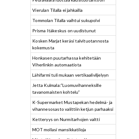
Vierulan Tilalla ei jahkailla
Tommolan Tilalla vaihtui sukupolvi
Prisma Itäkeskus on uudistunut
Kosken Marjat keräsi talvituotannosta
kokemusta
Honkasen puutarhassa kehitetään
Viherlinkin automaatiota
Lähifarmi tuli mukaan vertikaaliviljelyyn
Jetta Kulmala:”Luomuvihanneksille
tavanomaisten kohtelu”
K-Supermarket Mustapekan hedelmä- ja
vihannesosasto valittiin ketjun parhaaksi
Ketteryys on Nurmitarhojen valtti
MOT mollasi mansikkatiloja