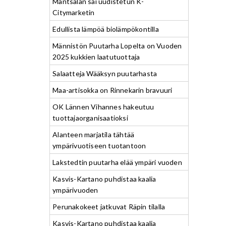
Mäntsälän sai uudistetun K-
Citymarketin
Edullista lämpöä biolämpökontilla
Männistön Puutarha Lopelta on Vuoden
2025 kukkien laatutuottaja
Salaatteja Wääksyn puutarhasta
Maa-artisokka on Rinnekarin bravuuri
OK Lännen Vihannes hakeutuu
tuottajaorganisaatioksi
Alanteen marjatila tähtää
ympärivuotiseen tuotantoon
Lakstedtin puutarha elää ympäri vuoden
Kasvis-Kartano puhdistaa kaalia
ympärivuoden
Perunakokeet jatkuvat Räpin tilalla
Kasvis-Kartano puhdistaa kaalia