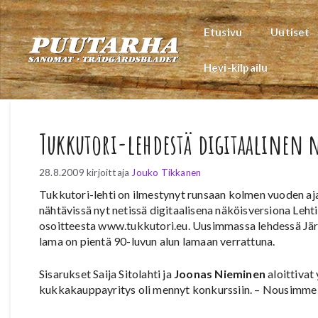
Siirry
sisältöön
Etusivu
Uutiset
Hevi-kilpailu
Tukkutori-lehdestä digitaalinen 
28.8.2009
kirjoittaja
Jouko Tikkanen
Tukkutori-lehti on ilmestynyt runsaan kolmen vuoden aj
nähtävissä nyt netissä digitaalisena näköisversiona Lehti
osoitteesta www.tukkutori.eu. Uusimmassa lehdessä J
lama on pientä 90-luvun alun lamaan verrattuna.
Sisarukset Saija Sitolahti ja
Joonas Nieminen
aloittivat
kukkakauppayritys oli mennyt konkurssiin. – Nousimme p