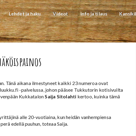
Lehdet ja haku
Videot
Info ja tilaus
Kansiki
näköispainos
an. Tänä aikana ilmestyneet kaikki 23 numeroa ovat
luukku.fi -palvelussa, johon pääsee Tukkutorin kotisivuilta
ärvenpään Kukkatalon
Saija Sitolahti
kertoo, kuinka tämä
 yrittäjinä alle 20-vuotiaina, kun heidän vanhempiensa
erä edellä puuhun, toteaa Saija.