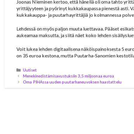
Joonas Nieminen kertoo, että hänellä oli oma tahto yrittä
yrittäjyyteen ja pyörinyt kukkakaupassa pienestä asti.
kukkakauppa- ja puutarhayrittäjiä jo kolmannessa polves
Lehdessä on myös paljon muuta luettavaa. Pääset esika
aukeamaa maksutta, ja siitä näet koko lehden sisällyslue
Voit lukea lehden digitaalisena näköispainoksesta 5 euron
on 35 euroa kestona, mutta Puutarha-Sanomien kestotilaaj
Kategoriat
Uutiset
Menekinedistämisavustuksiin 3,5 miljoonaa euroa
Oma PIHAssa uuden puutarhaneuvoksen haastattelu