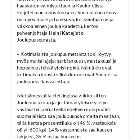
haaskaten valmistettuun ja Kaukoidästä
kuljetettuun muovikuuseen. Suomalainen kuusi
on myös tuore ja tuoksuva, korkeintaan neljä
viikkoa ennen joulua kaadettu, kertoo
puheenjohtaja
Heini Katajisto
Joulupuuseurasta.
– Kotimaisista joulupuumetsistä toki löytyy
myös muita lajeja: serbiankuusi, mustakuusi ja
hopeakuusi ehkä yleisimpinä. Nämäkin ovat
kotimaisia kuusia silloin kun ne ovat Suomessa
joulupuiksi kasvatettuja.
Metsämessuilla Helsingissä viikko sitten
Joulupuuseuran järjestämän yleisökyselyn
vastausten perusteella edelleen noin puolet
suomalaisista saa joulupuunsa omalta maaltaan,
tällä kertaa prosenttiluku oli 46 %, vastauksia
oli yli 600 kpl. 14 % vastanneista saa kuusen
lahjaksi, 36 % ostaa kuusen ns.