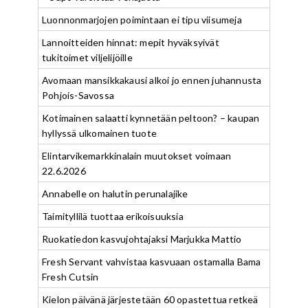
Luonnonmarjojen poimintaan ei tipu viisumeja
Lannoitteiden hinnat: mepit hyväksyivät
tukitoimet viljelijöille
Avomaan mansikkakausi alkoi jo ennen juhannusta
Pohjois-Savossa
Kotimainen salaatti kynnetään peltoon? – kaupan
hyllyssä ulkomainen tuote
Elintarvikemarkkinalain muutokset voimaan
22.6.2026
Annabelle on halutin perunalajike
Taimityllilä tuottaa erikoisuuksia
Ruokatiedon kasvujohtajaksi Marjukka Mattio
Fresh Servant vahvistaa kasvuaan ostamalla Bama
Fresh Cutsin
Kielon päivänä järjestetään 60 opastettua retkeä