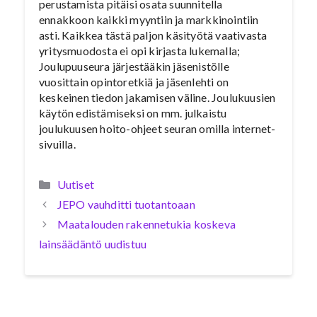
perustamista pitäisi osata suunnitella
ennakkoon kaikki myyntiin ja markkinointiin
asti. Kaikkea tästä paljon käsityötä vaativasta
yritysmuodosta ei opi kirjasta lukemalla;
Joulupuuseura järjestääkin jäsenistölle
vuosittain opintoretkiä ja jäsenlehti on
keskeinen tiedon jakamisen väline. Joulukuusien
käytön edistämiseksi on mm. julkaistu
joulukuusen hoito-ohjeet seuran omilla internet-
sivuilla.
Kategoriat
Uutiset
JEPO vauhditti tuotantoaan
Maatalouden rakennetukia koskeva
lainsäädäntö uudistuu