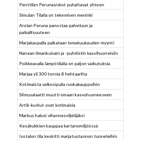
Penttilän Perunasiskot puhaltavat yhteen
Simulan Tilalla on tekemisen meninki
Arolan Peruna panostaa palveluun ja
paikallisuuteen
Marjakaupalla paikataan lomakuukauden myynti
Nanean ilmankuivain ja -puhdistin kasvihuoneisiin
Poikkeavalla lämpötilalla on paljon vaikutuksia
Marjaa yli 300 tonnia 8 hehtaarilta
Kotimaista valkosipulia ruokakauppoihin
Silmusalaatti muutti omaan kasvuhuoneeseen
Artik-kurkut ovat kotimaisia
Markus halusi vihannesviljelijäksi
Kesäkukkien kauppaa kartanomiljöössä
Isotalon tila keskitti marjatuotannon tunneleihin