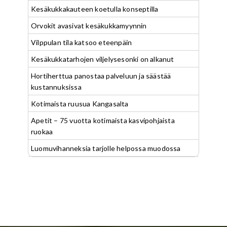
Kesäkukkakauteen koetulla konseptilla
Orvokit avasivat kesäkukkamyynnin
Vilppulan tila katsoo eteenpäin
Kesäkukkatarhojen viljelysesonki on alkanut
Hortiherttua panostaa palveluun ja säästää
kustannuksissa
Kotimaista ruusua Kangasalta
Apetit – 75 vuotta kotimaista kasvipohjaista
ruokaa
Luomuvihanneksia tarjolle helpossa muodossa