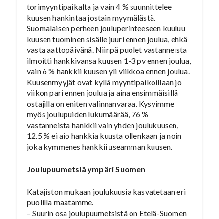
torimyyntipaikalta ja vain 4 % suunnittelee
kuusen hankintaa jostain myymälästä.
Suomalaisen perheen jouluperinteeseen kuuluu
kuusen tuominen sisälle juuri ennen joulua, ehkä
vasta aattopäivänä. Niinpä puolet vastanneista
ilmoitti hankkivansa kuusen 1-3 pv ennen joulua,
vain 6 % hankkii kuusen yli viikkoa ennen joulua.
Kuusenmyyjät ovat kyllä myyntipaikoillaan jo
viikon pari ennen joulua ja aina ensimmäisillä
ostajilla on eniten valinnanvaraa. Kysyimme
myös joulupuiden lukumäärää, 76 %
vastanneista hankkii vain yhden joulukuusen,
12.5 % ei aio hankkia kuusta ollenkaan ja noin
joka kymmenes hankkii useamman kuusen.
Joulupuumetsiä ympäri Suomen
Katajiston mukaan joulukuusia kasvatetaan eri
puolilla maatamme.
– Suurin osa joulupuumetsistä on Etelä-Suomen