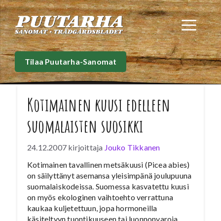
Siirry
sisältöön
Val
Tilaa Puutarha-Sanomat
Kotimainen kuusi edelleen
suomalaisten suosikki
24.12.2007
kirjoittaja
Jouko Tikkanen
Kotimainen tavallinen metsäkuusi (Picea abies)
on säilyttänyt asemansa yleisimpänä joulupuuna
suomalaiskodeissa. Suomessa kasvatettu kuusi
on myös ekologinen vaihtoehto verrattuna
kaukaa kuljetettuun, jopa hormoneilla
käsiteltyyn tuontikuuseen tai luonnonvaroja