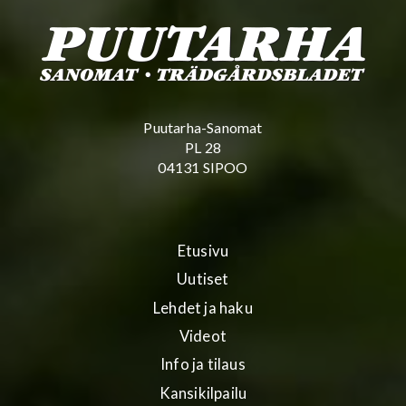
Puutarha-Sanomat
PL 28
04131 SIPOO
Etusivu
Uutiset
Lehdet ja haku
Videot
Info ja tilaus
Kansikilpailu