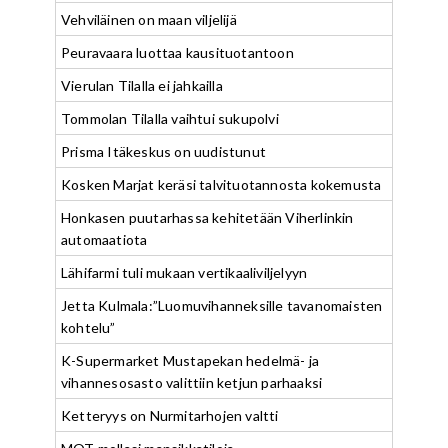
Vehviläinen on maan viljelijä
Peuravaara luottaa kausituotantoon
Vierulan Tilalla ei jahkailla
Tommolan Tilalla vaihtui sukupolvi
Prisma Itäkeskus on uudistunut
Kosken Marjat keräsi talvituotannosta kokemusta
Honkasen puutarhassa kehitetään Viherlinkin
automaatiota
Lähifarmi tuli mukaan vertikaaliviljelyyn
Jetta Kulmala:”Luomuvihanneksille tavanomaisten
kohtelu”
K-Supermarket Mustapekan hedelmä- ja
vihannesosasto valittiin ketjun parhaaksi
Ketteryys on Nurmitarhojen valtti