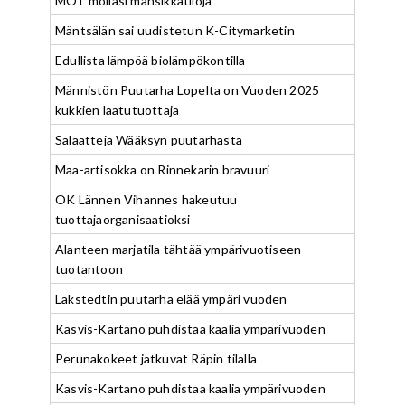
MOT mollasi mansikkatiloja
Mäntsälän sai uudistetun K-Citymarketin
Edullista lämpöä biolämpökontilla
Männistön Puutarha Lopelta on Vuoden 2025
kukkien laatutuottaja
Salaatteja Wääksyn puutarhasta
Maa-artisokka on Rinnekarin bravuuri
OK Lännen Vihannes hakeutuu
tuottajaorganisaatioksi
Alanteen marjatila tähtää ympärivuotiseen
tuotantoon
Lakstedtin puutarha elää ympäri vuoden
Kasvis-Kartano puhdistaa kaalia ympärivuoden
Perunakokeet jatkuvat Räpin tilalla
Kasvis-Kartano puhdistaa kaalia ympärivuoden