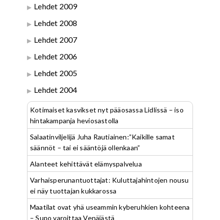
Lehdet 2009
Lehdet 2008
Lehdet 2007
Lehdet 2006
Lehdet 2005
Lehdet 2004
Kotimaiset kasvikset nyt pääosassa Lidlissä – iso
hintakampanja heviosastolla
Salaatinviljelijä Juha Rautiainen:”Kaikille samat
säännöt – tai ei sääntöjä ollenkaan”
Alanteet kehittävät elämyspalvelua
Varhaisperunantuottajat: Kuluttajahintojen nousu
ei näy tuottajan kukkarossa
Maatilat ovat yhä useammin kyberuhkien kohteena
– Supo varoittaa Venäjästä