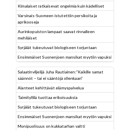
Kimalaiset ratkaisevat ongelmia kuin kädelliset
Varsinais-Suomeen istutettiin persikoita ja
aprikooseja
Aurinkopuiston lampaat saavat rinnalleen
mehiläiset
Syrjälät tukeutuvat biologiseen torjuntaan
Ensimmäiset Suonenjoen mansikat myytiin vapuksi
Salaatinviljelijä Juha Rautiainen:”Kaikille samat
säännöt – tai ei sääntöjä ollenkaan”
Alanteet kehittävät elämyspalvelua
Taimityllilä tuottaa erikoisuuksia
Syrjälät tukeutuvat biologiseen torjuntaan
Ensimmäiset Suonenjoen mansikat myytiin vapuksi
Monipuolisuus on kukkatarhan valtti