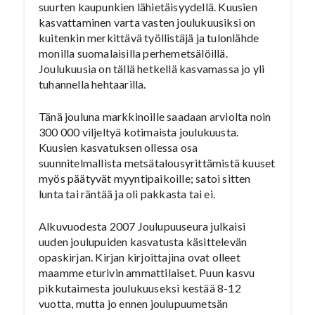
suurten kaupunkien lähietäisyydellä. Kuusien
kasvattaminen varta vasten joulukuusiksi on
kuitenkin merkittävä työllistäjä ja tulonlähde
monilla suomalaisilla perhemetsälöillä.
Joulukuusia on tällä hetkellä kasvamassa jo yli
tuhannella hehtaarilla.
Tänä jouluna markkinoille saadaan arviolta noin
300 000 viljeltyä kotimaista joulukuusta.
Kuusien kasvatuksen ollessa osa
suunnitelmallista metsätalousyrittämistä kuuset
myös päätyvät myyntipaikoille; satoi sitten
lunta tai räntää ja oli pakkasta tai ei.
Alkuvuodesta 2007 Joulupuuseura julkaisi
uuden joulupuiden kasvatusta käsittelevän
opaskirjan. Kirjan kirjoittajina ovat olleet
maamme eturivin ammattilaiset. Puun kasvu
pikkutaimesta joulukuuseksi kestää 8-12
vuotta, mutta jo ennen joulupuumetsän