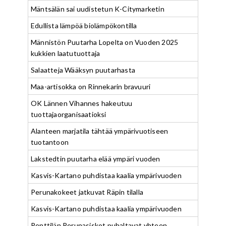
Mäntsälän sai uudistetun K-Citymarketin
Edullista lämpöä biolämpökontilla
Männistön Puutarha Lopelta on Vuoden 2025
kukkien laatutuottaja
Salaatteja Wääksyn puutarhasta
Maa-artisokka on Rinnekarin bravuuri
OK Lännen Vihannes hakeutuu
tuottajaorganisaatioksi
Alanteen marjatila tähtää ympärivuotiseen
tuotantoon
Lakstedtin puutarha elää ympäri vuoden
Kasvis-Kartano puhdistaa kaalia ympärivuoden
Perunakokeet jatkuvat Räpin tilalla
Kasvis-Kartano puhdistaa kaalia ympärivuoden
Penttilän Perunasiskot puhaltavat yhteen