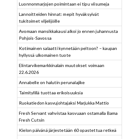
Luonnonmarjojen poimintaan ei tipu viisumeja
Lannoitteiden hinnat: mepit hyväksyivät
tukitoimet viljelijöille
Avomaan mansikkakausi alkoi jo ennen juhannusta
Pohjois-Savossa
Kotimainen salaatti kynnetään peltoon? – kaupan
hyllyssä ulkomainen tuote
Elintarvikemarkkinalain muutokset voimaan
22.6.2026
Annabelle on halutin perunalajike
Taimityllilä tuottaa erikoisuuksia
Ruokatiedon kasvujohtajaksi Marjukka Mattio
Fresh Servant vahvistaa kasvuaan ostamalla Bama
Fresh Cutsin
Kielon päivänä järjestetään 60 opastettua retkeä