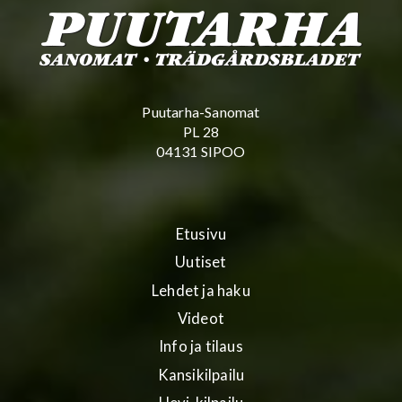
Puutarha-Sanomat
PL 28
04131 SIPOO
Etusivu
Uutiset
Lehdet ja haku
Videot
Info ja tilaus
Kansikilpailu