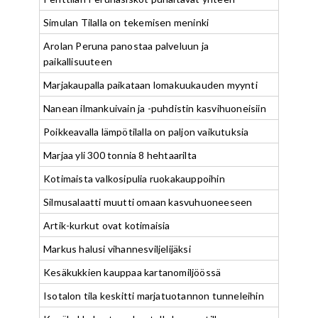
Simulan Tilalla on tekemisen meninki
Arolan Peruna panostaa palveluun ja
paikallisuuteen
Marjakaupalla paikataan lomakuukauden myynti
Nanean ilmankuivain ja -puhdistin kasvihuoneisiin
Poikkeavalla lämpötilalla on paljon vaikutuksia
Marjaa yli 300 tonnia 8 hehtaarilta
Kotimaista valkosipulia ruokakauppoihin
Silmusalaatti muutti omaan kasvuhuoneeseen
Artik-kurkut ovat kotimaisia
Markus halusi vihannesviljelijäksi
Kesäkukkien kauppaa kartanomiljöössä
Isotalon tila keskitti marjatuotannon tunneleihin