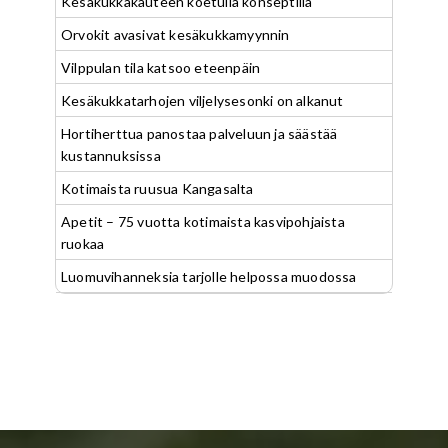
Kesäkukkakauteen koetulla konseptilla
Orvokit avasivat kesäkukkamyynnin
Vilppulan tila katsoo eteenpäin
Kesäkukkatarhojen viljelysesonki on alkanut
Hortiherttua panostaa palveluun ja säästää
kustannuksissa
Kotimaista ruusua Kangasalta
Apetit – 75 vuotta kotimaista kasvipohjaista
ruokaa
Luomuvihanneksia tarjolle helpossa muodossa