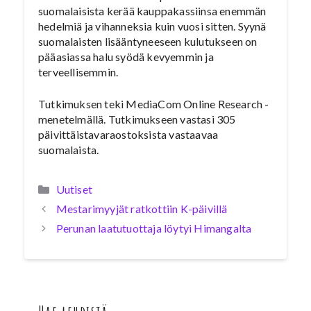
suomalaisista kerää kauppakassiinsa enemmän
hedelmiä ja vihanneksia kuin vuosi sitten. Syynä
suomalaisten lisääntyneeseen kulutukseen on
pääasiassa halu syödä kevyemmin ja
terveellisemmin.
Tutkimuksen teki MediaCom Online Research -
menetelmällä. Tutkimukseen vastasi 305
päivittäistavaraostoksista vastaavaa
suomalaista.
Kategoriat
Uutiset
Mestarimyyjät ratkottiin K-päivillä
Perunan laatutuottaja löytyi Himangalta