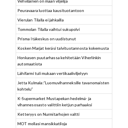
Vehviläinen on maan viljelijä
Peuravaara luottaa kausituotantoon
Vierulan Tilalla ei jahkailla
Tommolan Tilalla vaihtui sukupolvi
Prisma Itäkeskus on uudistunut
Kosken Marjat keräsi talvituotannosta kokemusta
Honkasen puutarhassa kehitetään Viherlinkin
automaatiota
Lähifarmi tuli mukaan vertikaaliviljelyyn
Jetta Kulmala:”Luomuvihanneksille tavanomaisten
kohtelu”
K-Supermarket Mustapekan hedelmä- ja
vihannesosasto valittiin ketjun parhaaksi
Ketteryys on Nurmitarhojen valtti
MOT mollasi mansikkatiloja