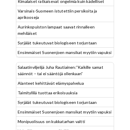
Kimalaiset ratkaisevat ongelmia kuin kädelliset
Varsinais-Suomeen istutettiin persikoita ja
aprikooseja
Aurinkopuiston lampaat saavat rinnalleen
mehiläiset
Syrjälät tukeutuvat biologiseen torjuntaan
Ensimmäiset Suonenjoen mansikat myytiin vapuksi
Salaatinviljelijä Juha Rautiainen:”Kaikille samat
säännöt – tai ei sääntöjä ollenkaan”
Alanteet kehittävät elämyspalvelua
Taimityllilä tuottaa erikoisuuksia
Syrjälät tukeutuvat biologiseen torjuntaan
Ensimmäiset Suonenjoen mansikat myytiin vapuksi
Monipuolisuus on kukkatarhan valtti