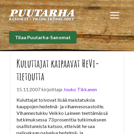
Siirry
sisältöön
Val
Tilaa Puutarha-Sanomat
Kuluttajat kaipaavat HeVi-
tietoutta
15.11.2007
kirjoittaja
Jouko Tikkanen
Kuluttajat toivovat lisää maistatuksia
kauppojen hedelmä- ja vihannesosastoille.
Vihannestukku Veikko Laineen teettämässä
tutkimuksessa 73 prosenttia tutkimukseen
osallistuneista katsoo, etteivät he saa
paljoakaan palvelua hedelmä- ja