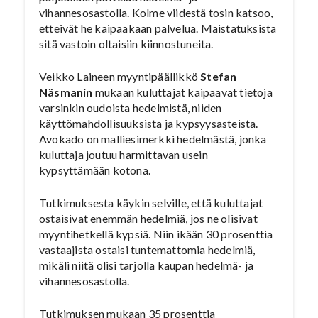
vihannesosastolla. Kolme viidestä tosin katsoo,
etteivät he kaipaakaan palvelua. Maistatuksista
sitä vastoin oltaisiin kiinnostuneita.
Veikko Laineen myyntipäällikkö
Stefan
Näsmanin
mukaan kuluttajat kaipaavat tietoja
varsinkin oudoista hedelmistä, niiden
käyttömahdollisuuksista ja kypsyysasteista.
Avokado on malliesimerkki hedelmästä, jonka
kuluttaja joutuu harmittavan usein
kypsyttämään kotona.
Tutkimuksesta käykin selville, että kuluttajat
ostaisivat enemmän hedelmiä, jos ne olisivat
myyntihetkellä kypsiä. Niin ikään 30 prosenttia
vastaajista ostaisi tuntemattomia hedelmiä,
mikäli niitä olisi tarjolla kaupan hedelmä- ja
vihannesosastolla.
Tutkimuksen mukaan 35 prosenttia