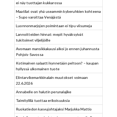
ei näy tuottajan kukkarossa
Maatilat ovat yhä useammin kyberuhkien kohteena
– Supo varoittaa Venäjästä
Luonnonmarjojen poimintaan ei tipu viisumeja
Lannoitteiden hinnat: mepit hyväksyivät
tukitoimet viljelijöille
Avomaan mansikkakausi alkoi jo ennen juhannusta
Pohjois-Savossa
Kotimainen salaatti kynnetään peltoon? – kaupan
hyllyssä ulkomainen tuote
Elintarvikemarkkinalain muutokset voimaan
22.6.2026
Annabelle on halutin perunalajike
Taimityllilä tuottaa erikoisuuksia
Ruokatiedon kasvujohtajaksi Marjukka Mattio