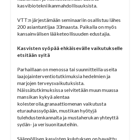
kasvibiotekniikanmahdollisuuksista.
VTT:n järjestämään seminaariin osallistuu lähes
200 asiantuntijaa 33maasta. Paikalla on myös
kansainvälisen lääketeollisuuden edustajia.
Kasvisten syöpää ehkäisevälle vaikutukselle
etsitään syitä
Parhaillaan on menossa tai suunnitteilla useita
laajojainterventiotutkimuksia hedelmien ja
marjojen terveysvaikutuksista.
Näissätutkimuksissa selvitetään muun muassa
mansikan kykyä alentaa
kolesterolia,granaattiomenan vaikutusta
eturauhassyöpään, mustikan hyötyjä
tulehdustenkannalta ja mustaherukan yhteyttä
sydän- ja verisuonitauteihin.
Säännöllisen kasvisten kulutuksen on havaittu