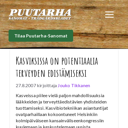
Siirry
sisältöön
Val
Tilaa Puutarha-Sanomat
Kasviksissa on potentiaalia
terveyden edistämiseksi
27.8.2007
kirjoittaja
Jouko Tikkanen
Kasveissa piilee vielä paljon mahdollisuuksia
lääkkeiden ja terveyttäedistävien yhdisteiden
tuottamiseksi. Kasvibiotekniikan asiantuntijat
ovatparhaillaan kokoontuneet Helsinkiin
kolmipäiväiseen kansainväliseenkongressiin
kuulemaan ja keskustelemaan uusista