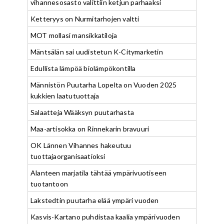
vihannesosasto valittiin ketjun parhaaksi
Ketteryys on Nurmitarhojen valtti
MOT mollasi mansikkatiloja
Mäntsälän sai uudistetun K-Citymarketin
Edullista lämpöä biolämpökontilla
Männistön Puutarha Lopelta on Vuoden 2025
kukkien laatutuottaja
Salaatteja Wääksyn puutarhasta
Maa-artisokka on Rinnekarin bravuuri
OK Lännen Vihannes hakeutuu
tuottajaorganisaatioksi
Alanteen marjatila tähtää ympärivuotiseen
tuotantoon
Lakstedtin puutarha elää ympäri vuoden
Kasvis-Kartano puhdistaa kaalia ympärivuoden