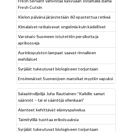
Fresh Servant vahvistaa kasvuaan ostamalla Bama
Fresh Cutsin
Kielon päivänä järjestetään 60 opastettua retkeä
Kimalaiset ratkaisevat ongelmia kuin kädelliset
Varsinais-Suomeen istutettiin persikoita ja
aprikooseja
Aurinkopuiston lampaat saavat rinnalleen
mehiläiset
Syrjälät tukeutuvat biologiseen torjuntaan
Ensimmäiset Suonenjoen mansikat myytiin vapuksi
Salaatinviljelijä Juha Rautiainen:”Kaikille samat
säännöt – tai ei sääntöjä ollenkaan”
Alanteet kehittävät elämyspalvelua
Taimityllilä tuottaa erikoisuuksia
Syrjälät tukeutuvat biologiseen torjuntaan