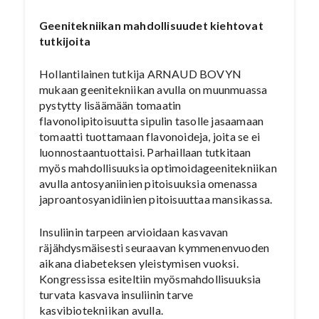
Geenitekniikan mahdollisuudet kiehtovat
tutkijoita
Hollantilainen tutkija ARNAUD BOVYN
mukaan geenitekniikan avulla on muunmuassa
pystytty lisäämään tomaatin
flavonolipitoisuutta sipulin tasolle jasaamaan
tomaatti tuottamaan flavonoideja, joita se ei
luonnostaantuottaisi. Parhaillaan tutkitaan
myös mahdollisuuksia optimoidageenitekniikan
avulla antosyaniinien pitoisuuksia omenassa
japroantosyanidiinien pitoisuuttaa mansikassa.
Insuliinin tarpeen arvioidaan kasvavan
räjähdysmäisesti seuraavan kymmenenvuoden
aikana diabeteksen yleistymisen vuoksi.
Kongressissa esiteltiin myösmahdollisuuksia
turvata kasvava insuliinin tarve
kasvibiotekniikan avulla.