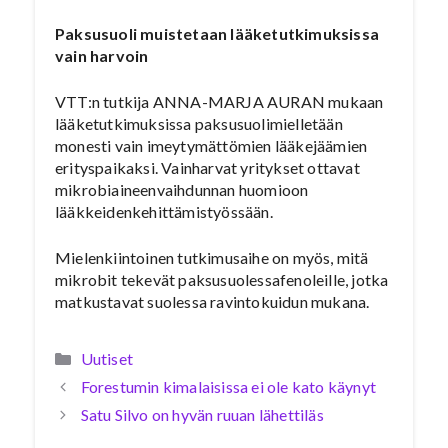
Paksusuoli muistetaan lääketutkimuksissa
vain harvoin
VTT:n tutkija ANNA-MARJA AURAN mukaan
lääketutkimuksissa paksusuolimielletään
monesti vain imeytymättömien lääkejäämien
erityspaikaksi. Vainharvat yritykset ottavat
mikrobiaineenvaihdunnan huomioon
lääkkeidenkehittämistyössään.
Mielenkiintoinen tutkimusaihe on myös, mitä
mikrobit tekevät paksusuolessafenoleille, jotka
matkustavat suolessa ravintokuidun mukana.
Kategoriat
Uutiset
Forestumin kimalaisissa ei ole kato käynyt
Satu Silvo on hyvän ruuan lähettiläs