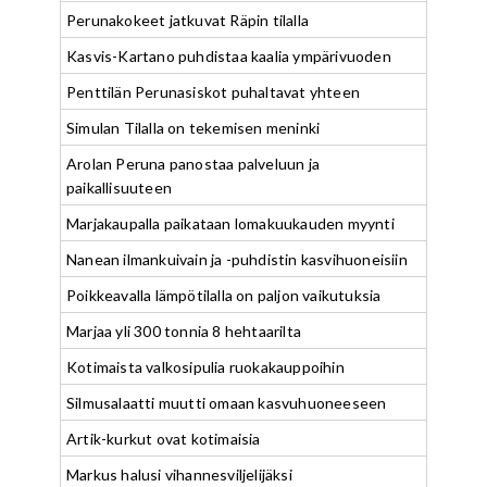
Perunakokeet jatkuvat Räpin tilalla
Kasvis-Kartano puhdistaa kaalia ympärivuoden
Penttilän Perunasiskot puhaltavat yhteen
Simulan Tilalla on tekemisen meninki
Arolan Peruna panostaa palveluun ja
paikallisuuteen
Marjakaupalla paikataan lomakuukauden myynti
Nanean ilmankuivain ja -puhdistin kasvihuoneisiin
Poikkeavalla lämpötilalla on paljon vaikutuksia
Marjaa yli 300 tonnia 8 hehtaarilta
Kotimaista valkosipulia ruokakauppoihin
Silmusalaatti muutti omaan kasvuhuoneeseen
Artik-kurkut ovat kotimaisia
Markus halusi vihannesviljelijäksi