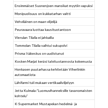
Ensimmäiset Suonenjoen mansikat myytiin vapuksi
Monipuolisuus on kukkatarhan valtti
Vehviläinen on maan viljelijä
Peuravaara luottaa kausituotantoon
Vierulan Tilalla ei jahkailla
Tommolan Tilalla vaihtui sukupolvi
Prisma Itäkeskus on uudistunut
Kosken Marjat keräsi talvituotannosta kokemusta
Honkasen puutarhassa kehitetään Viherlinkin
automaatiota
Lähifarmi tuli mukaan vertikaaliviljelyyn
Jetta Kulmala:”Luomuvihanneksille tavanomaisten
kohtelu”
K-Supermarket Mustapekan hedelmä- ja