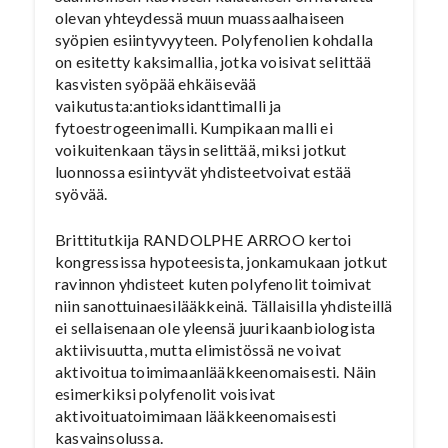
olevan yhteydessä muun muassaalhaiseen
syöpien esiintyvyyteen. Polyfenolien kohdalla
on esitetty kaksimallia, jotka voisivat selittää
kasvisten syöpää ehkäisevää
vaikutusta:antioksidanttimalli ja
fytoestrogeenimalli. Kumpikaan malli ei
voikuitenkaan täysin selittää, miksi jotkut
luonnossa esiintyvät yhdisteetvoivat estää
syövää.
Brittitutkija RANDOLPHE ARROO kertoi
kongressissa hypoteesista, jonkamukaan jotkut
ravinnon yhdisteet kuten polyfenolit toimivat
niin sanottuinaesilääkkeinä. Tällaisilla yhdisteillä
ei sellaisenaan ole yleensä juurikaanbiologista
aktiivisuutta, mutta elimistössä ne voivat
aktivoitua toimimaanlääkkeenomaisesti. Näin
esimerkiksi polyfenolit voisivat
aktivoituatoimimaan lääkkeenomaisesti
kasvainsolussa.