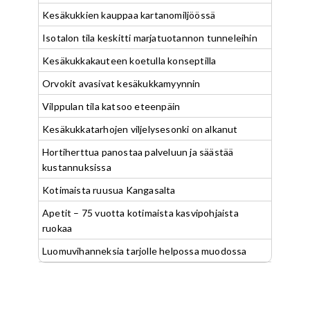
Kesäkukkien kauppaa kartanomiljöössä
Isotalon tila keskitti marjatuotannon tunneleihin
Kesäkukkakauteen koetulla konseptilla
Orvokit avasivat kesäkukkamyynnin
Vilppulan tila katsoo eteenpäin
Kesäkukkatarhojen viljelysesonki on alkanut
Hortiherttua panostaa palveluun ja säästää
kustannuksissa
Kotimaista ruusua Kangasalta
Apetit – 75 vuotta kotimaista kasvipohjaista
ruokaa
Luomuvihanneksia tarjolle helpossa muodossa