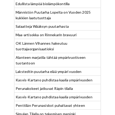
Edullista lämpöä biolämpökontilla
Männistön Puutarha Lopelta on Vuoden 2025
kukkien laatutuottaja
Salaatteja Wääksyn puutarhasta
Maa-artisokka on Rinnekarin bravuuri
OK Lännen Vihannes hakeutuu
tuottajaorganisaatioksi
Alanteen marjatila tähtää ympärivuotiseen
tuotantoon
Lakstedtin puutarha elää ympäri vuoden
Kasvis-Kartano puhdistaa kaalia ympärivuoden
Perunakokeet jatkuvat Räpin tilalla
Kasvis-Kartano puhdistaa kaalia ympärivuoden
Penttilän Perunasiskot puhaltavat yhteen
Simulan Tilalla on tekemisen meninki