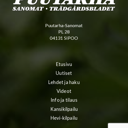
Puutarha-Sanomat
PL 28
04131 SIPOO
Etusivu
Uutiset
Lehdet ja haku
Videot
Info ja tilaus
Kansikilpailu
Hevi-kilpailu