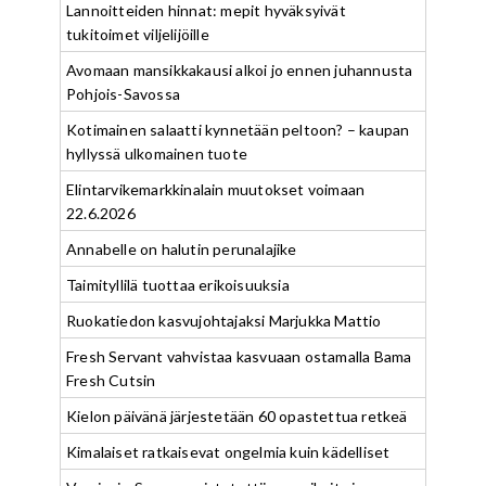
Lannoitteiden hinnat: mepit hyväksyivät
tukitoimet viljelijöille
Avomaan mansikkakausi alkoi jo ennen juhannusta
Pohjois-Savossa
Kotimainen salaatti kynnetään peltoon? – kaupan
hyllyssä ulkomainen tuote
Elintarvikemarkkinalain muutokset voimaan
22.6.2026
Annabelle on halutin perunalajike
Taimityllilä tuottaa erikoisuuksia
Ruokatiedon kasvujohtajaksi Marjukka Mattio
Fresh Servant vahvistaa kasvuaan ostamalla Bama
Fresh Cutsin
Kielon päivänä järjestetään 60 opastettua retkeä
Kimalaiset ratkaisevat ongelmia kuin kädelliset