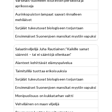
Varsinais-Suomeen istutettiin persikoita ja
aprikooseja
Aurinkopuiston lampaat saavat rinnalleen
mehiläiset
Syrjälät tukeutuvat biologiseen torjuntaan
Ensimmäiset Suonenjoen mansikat myytiin vapuksi
Salaatinviljelijä Juha Rautiainen:”Kaikille samat
säännöt – tai ei sääntöjä ollenkaan”
Alanteet kehittävät elämyspalvelua
Taimityllilä tuottaa erikoisuuksia
Syrjälät tukeutuvat biologiseen torjuntaan
Ensimmäiset Suonenjoen mansikat myytiin vapuksi
Monipuolisuus on kukkatarhan valtti
Vehviläinen on maan viljelijä