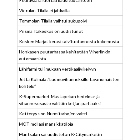
Peuravaara luottaa kausituotantoon
Vierulan Tilalla ei jahkailla
Tommolan Tilalla vaihtui sukupolvi
Prisma Itäkeskus on uudistunut
Kosken Marjat keräsi talvituotannosta kokemusta
Honkasen puutarhassa kehitetään Viherlinkin
automaatiota
Lähifarmi tuli mukaan vertikaaliviljelyyn
Jetta Kulmala:”Luomuvihanneksille tavanomaisten
kohtelu”
K-Supermarket Mustapekan hedelmä- ja
vihannesosasto valittiin ketjun parhaaksi
Ketteryys on Nurmitarhojen valtti
MOT mollasi mansikkatiloja
Mäntsälän sai uudistetun K-Citymarketin