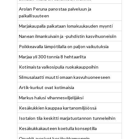
Arolan Peruna panostaa palveluun ja
paikallisuuteen
Marjakaupalla paikataan lomakuukauden myynti
Nanean ilmankuivain ja -puhdistin kasvihuoneisiin
Poikkeavalla lämpötilalla on paljon vaikutuksia
Marjaa yli 300 tonnia 8 hehtaarilta
Kotimaista valkosipulia ruokakauppoihin
Silmusalaatti muutti omaan kasvuhuoneeseen
Artik-kurkut ovat kotimaisia
Markus halusi vihannesviljelijäksi
Kesäkukkien kauppaa kartanomiljöössä
Isotalon tila keskitti marjatuotannon tunneleihin
Kesäkukkakauteen koetulla konseptilla
Orvokit avasivat kesäkukkamyynnin