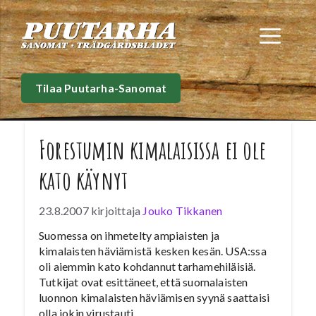
Siirry
sisältöön
Val
Tilaa Puutarha-Sanomat
Forestumin kimalaisissa ei ole
kato käynyt
23.8.2007
kirjoittaja
Jouko Tikkanen
Suomessa on ihmetelty ampiaisten ja
kimalaisten häviämistä kesken kesän. USA:ssa
oli aiemmin kato kohdannut tarhamehiläisiä.
Tutkijat ovat esittäneet, että suomalaisten
luonnon kimalaisten häviämisen syynä saattaisi
olla jokin virustauti.