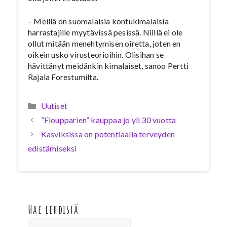
– Meillä on suomalaisia kontukimalaisia
harrastajille myytävissä pesissä. Niillä ei ole
ollut mitään menehtymisen oiretta, joten en
oikein usko virusteorioihin. Olisihan se
hävittänyt meidänkin kimalaiset, sanoo Pertti
Rajala Forestumilta.
Kategoriat
Uutiset
”Floupparien” kauppaa jo yli 30 vuotta
Kasviksissa on potentiaalia terveyden
edistämiseksi
Hae lehdistä