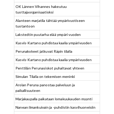
OK Lännen Vihannes hakeutuu
tuottajaorganisaatioksi
Alanteen marjatila tähtää ympärivuotiseen
tuotantoon
Lakstedtin puutarha elää ympäri vuoden
Kasvis-Kartano puhdistaa kaalia ympärivuoden
Perunakokeet jatkuvat Räpin tilalla
Kasvis-Kartano puhdistaa kaalia ympärivuoden
Penttilän Perunasiskot puhaltavat yhteen
Simulan Tilalla on tekemisen meninki
Arolan Peruna panostaa palveluun ja
paikallisuuteen
Marjakaupalla paikataan lomakuukauden myynti
Nanean ilmankuivain ja -puhdistin kasvihuoneisiin