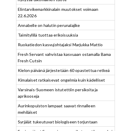
Elintarvikemarkkinalain muutokset voimaan
22.6.2026
Annabelle on halutin perunalajike
Taimityllilä tuottaa erikoisuuksia
Ruokatiedon kasvujohtajaksi Marjukka Mattio
Fresh Servant vahvistaa kasvuaan ostamalla Bama
Fresh Cutsin
Kielon päivänä järjestetään 60 opastettua retkeä
Kimalaiset ratkaisevat ongelmia kuin kädelliset
Varsinais-Suomeen istutettiin persikoita ja
aprikooseja
Aurinkopuiston lampaat saavat rinnalleen
mehiläiset
Syrjälät tukeutuvat biologiseen torjuntaan