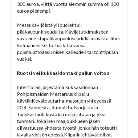
300 euroa, viittä vuotta aiemmin summa oli 100
euroa pienempi.
Messukävijöistä yli puolet tuli
pääkaupunkiseudulta. Kävijätutkimukseen
vastanneistapääkaupunkiseudulla asuvista lähes
kolmannes kertoi harkitsevansa
poismuuttoaasumisen kalleuden tai tonttipulan
vuoksi.
Ruotsi vei kukkasidontakilpailun voiton
Interfloran järjestämä kukkasidonnan
Pohjoismaiden Mestaruuskilpailu
käytiinKevätpuutarha-messujen yhteydessä
20.4. Suomesta, Ruotsista, Norjasta ja
Tanskastaoli kustakin neljä sitojaa ja yksi
tuomari. Jokainen maajoukkueen jäsen
olivastuussa yhdestä työstä, jonka hän toteutti
lavalla yleisön edessä.Kilpailutehtävät olivat