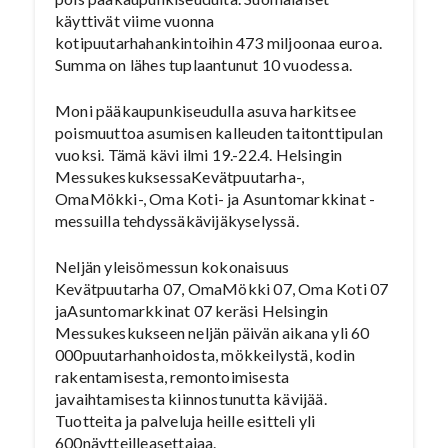
käyttivät viime vuonna
kotipuutarhahankintoihin 473 miljoonaa euroa.
Summa on lähes tuplaantunut 10 vuodessa.
Moni pääkaupunkiseudulla asuva harkitsee
poismuuttoa asumisen kalleuden taitonttipulan
vuoksi. Tämä kävi ilmi 19.-22.4. Helsingin
MessukeskuksessaKevätpuutarha-,
OmaMökki-, Oma Koti- ja Asuntomarkkinat -
messuilla tehdyssäkävijäkyselyssä.
Neljän yleisömessun kokonaisuus
Kevätpuutarha 07, OmaMökki 07, Oma Koti 07
jaAsuntomarkkinat 07 keräsi Helsingin
Messukeskukseen neljän päivän aikana yli 60
000puutarhanhoidosta, mökkeilystä, kodin
rakentamisesta, remontoimisesta
javaihtamisesta kiinnostunutta kävijää.
Tuotteita ja palveluja heille esitteli yli
600näytteilleasettajaa.