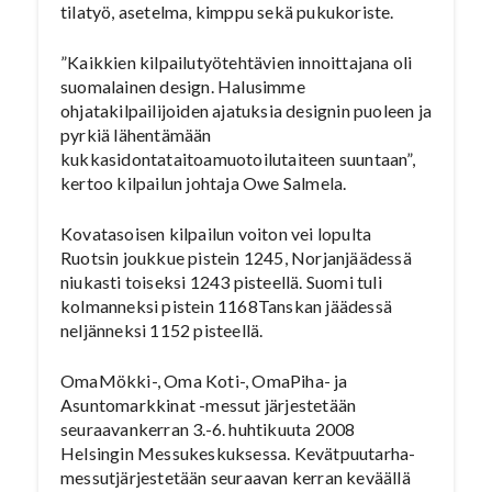
tilatyö, asetelma, kimppu sekä pukukoriste.
”Kaikkien kilpailutyötehtävien innoittajana oli
suomalainen design. Halusimme
ohjatakilpailijoiden ajatuksia designin puoleen ja
pyrkiä lähentämään
kukkasidontataitoamuotoilutaiteen suuntaan”,
kertoo kilpailun johtaja Owe Salmela.
Kovatasoisen kilpailun voiton vei lopulta
Ruotsin joukkue pistein 1245, Norjanjäädessä
niukasti toiseksi 1243 pisteellä. Suomi tuli
kolmanneksi pistein 1168Tanskan jäädessä
neljänneksi 1152 pisteellä.
OmaMökki-, Oma Koti-, OmaPiha- ja
Asuntomarkkinat -messut järjestetään
seuraavankerran 3.-6. huhtikuuta 2008
Helsingin Messukeskuksessa. Kevätpuutarha-
messutjärjestetään seuraavan kerran keväällä