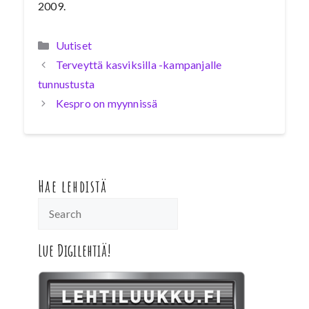
2009.
Kategoriat
Uutiset
Terveyttä kasviksilla -kampanjalle
tunnustusta
Kespro on myynnissä
Hae lehdistä
Lue Digilehtiä!