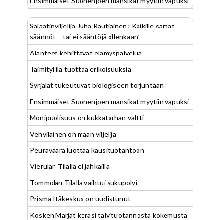
Ensimmäiset Suonenjoen mansikat myytiin vapuksi
Salaatinviljelijä Juha Rautiainen:”Kaikille samat
säännöt – tai ei sääntöjä ollenkaan”
Alanteet kehittävät elämyspalvelua
Taimityllilä tuottaa erikoisuuksia
Syrjälät tukeutuvat biologiseen torjuntaan
Ensimmäiset Suonenjoen mansikat myytiin vapuksi
Monipuolisuus on kukkatarhan valtti
Vehviläinen on maan viljelijä
Peuravaara luottaa kausituotantoon
Vierulan Tilalla ei jahkailla
Tommolan Tilalla vaihtui sukupolvi
Prisma Itäkeskus on uudistunut
Kosken Marjat keräsi talvituotannosta kokemusta