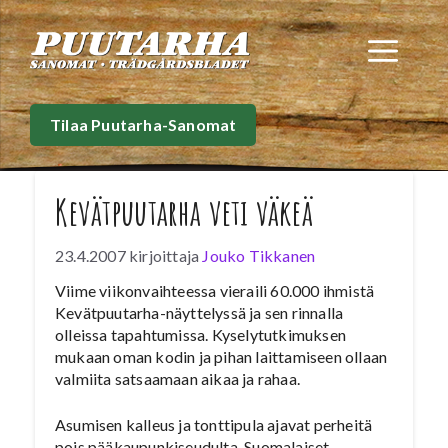
Siirry
sisältöön
Val
Tilaa Puutarha-Sanomat
Kevätpuutarha veti väkeä
23.4.2007
kirjoittaja
Jouko Tikkanen
Viime viikonvaihteessa vieraili 60.000 ihmistä
Kevätpuutarha-näyttelyssä ja sen rinnalla
olleissa tapahtumissa. Kyselytutkimuksen
mukaan oman kodin ja pihan laittamiseen ollaan
valmiita satsaamaan aikaa ja rahaa.
Asumisen kalleus ja tonttipula ajavat perheitä
pois pääkaupunkiseudulta. Suomalaiset