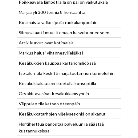
Poikkeavalla lämpötilalla on paljon vaikutuksia
Marjaa yli 300 tonnia 8 hehtaarilta
Kotimaista valkosipulia ruokakauppoihin
Silmusalaatti muutti omaan kasvuhuoneeseen
Artik-kurkut ovat kotimaisia
Markus halusi vihannesviljelijäksi
Kesäkukkien kauppaa kartanomiljöössä
Isotalon tila keskitti marjatuotannon tunneleihin
Kesäkukkakauteen koetulla konseptilla
Orvokit avasivat kesäkukkamyynnin
Vilppulan tila katsoo eteenpäin
Kesäkukkatarhojen viljelysesonki on alkanut
Hortiherttua panostaa palveluun ja säästää
kustannuksissa