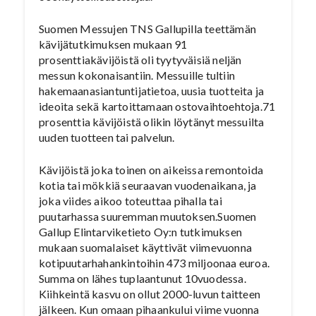
Suomen Messujen TNS Gallupilla teettämän
kävijätutkimuksen mukaan 91
prosenttiakävijöistä oli tyytyväisiä neljän
messun kokonaisantiin. Messuille tultiin
hakemaanasiantuntijatietoa, uusia tuotteita ja
ideoita sekä kartoittamaan ostovaihtoehtoja.71
prosenttia kävijöistä olikin löytänyt messuilta
uuden tuotteen tai palvelun.
Kävijöistä joka toinen on aikeissa remontoida
kotia tai mökkiä seuraavan vuodenaikana, ja
joka viides aikoo toteuttaa pihalla tai
puutarhassa suuremman muutoksen.Suomen
Gallup Elintarviketieto Oy:n tutkimuksen
mukaan suomalaiset käyttivät viimevuonna
kotipuutarhahankintoihin 473 miljoonaa euroa.
Summa on lähes tuplaantunut 10vuodessa.
Kiihkeintä kasvu on ollut 2000-luvun taitteen
jälkeen. Kun omaan pihaankului viime vuonna