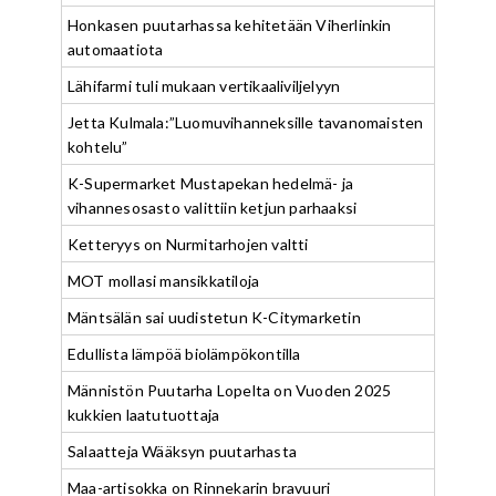
Honkasen puutarhassa kehitetään Viherlinkin
automaatiota
Lähifarmi tuli mukaan vertikaaliviljelyyn
Jetta Kulmala:”Luomuvihanneksille tavanomaisten
kohtelu”
K-Supermarket Mustapekan hedelmä- ja
vihannesosasto valittiin ketjun parhaaksi
Ketteryys on Nurmitarhojen valtti
MOT mollasi mansikkatiloja
Mäntsälän sai uudistetun K-Citymarketin
Edullista lämpöä biolämpökontilla
Männistön Puutarha Lopelta on Vuoden 2025
kukkien laatutuottaja
Salaatteja Wääksyn puutarhasta
Maa-artisokka on Rinnekarin bravuuri