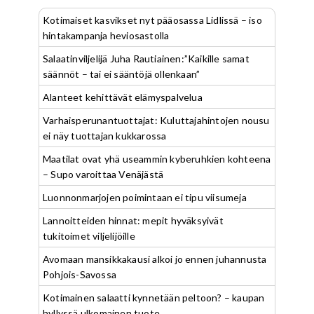
Kotimaiset kasvikset nyt pääosassa Lidlissä – iso
hintakampanja heviosastolla
Salaatinviljelijä Juha Rautiainen:”Kaikille samat
säännöt – tai ei sääntöjä ollenkaan”
Alanteet kehittävät elämyspalvelua
Varhaisperunantuottajat: Kuluttajahintojen nousu
ei näy tuottajan kukkarossa
Maatilat ovat yhä useammin kyberuhkien kohteena
– Supo varoittaa Venäjästä
Luonnonmarjojen poimintaan ei tipu viisumeja
Lannoitteiden hinnat: mepit hyväksyivät
tukitoimet viljelijöille
Avomaan mansikkakausi alkoi jo ennen juhannusta
Pohjois-Savossa
Kotimainen salaatti kynnetään peltoon? – kaupan
hyllyssä ulkomainen tuote