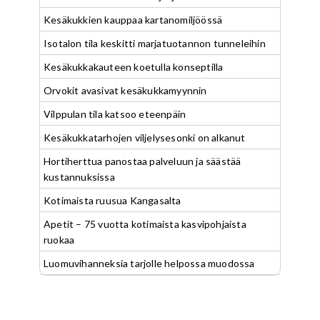
Kesäkukkien kauppaa kartanomiljöössä
Isotalon tila keskitti marjatuotannon tunneleihin
Kesäkukkakauteen koetulla konseptilla
Orvokit avasivat kesäkukkamyynnin
Vilppulan tila katsoo eteenpäin
Kesäkukkatarhojen viljelysesonki on alkanut
Hortiherttua panostaa palveluun ja säästää
kustannuksissa
Kotimaista ruusua Kangasalta
Apetit – 75 vuotta kotimaista kasvipohjaista
ruokaa
Luomuvihanneksia tarjolle helpossa muodossa