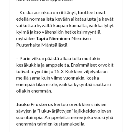
– Koska aurinkoa on riittänyt, tuotteet ovat
edellä normaalista kevään aikataulusta ja kevät
vaikuttaa hyvältä kaupan kannalta, vaikka lyhyt
kylmä jakso vähensikin hetkeksi myyntiä,
myhäilee
Tapio Nieminen
Niemisen
Puutarhalta Mäntsälästä.
– Parin viikon päästä alkaa tulla muitakin
kesäkukkia ja amppeleita. Ensimmäiset orvokit
tulivat myyntiin jo 15.3. Kukkien viljelyala on
meillä sama kuin viime vuonnakin, koska
enempää tilaa ei ole, vaikka kysyntää saattaisi
ollakin enemmän.
Jouko Frosterus
kertoo orvokkien sinisien
sävyjen ja ”liukuvärjättyjen” lajikkeiden olevan
suosituimpia. Amppeleita menee joka vuosi yhä
enemmän taimien kustannuksella.