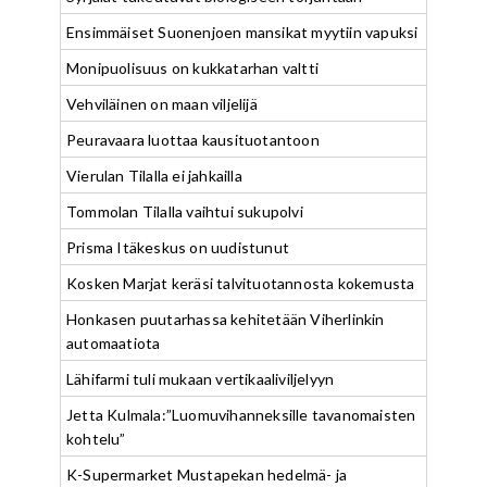
Ensimmäiset Suonenjoen mansikat myytiin vapuksi
Monipuolisuus on kukkatarhan valtti
Vehviläinen on maan viljelijä
Peuravaara luottaa kausituotantoon
Vierulan Tilalla ei jahkailla
Tommolan Tilalla vaihtui sukupolvi
Prisma Itäkeskus on uudistunut
Kosken Marjat keräsi talvituotannosta kokemusta
Honkasen puutarhassa kehitetään Viherlinkin
automaatiota
Lähifarmi tuli mukaan vertikaaliviljelyyn
Jetta Kulmala:”Luomuvihanneksille tavanomaisten
kohtelu”
K-Supermarket Mustapekan hedelmä- ja