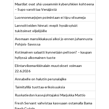
Maatilat ovat yhä useammin kyberuhkien kohteena
– Supo varoittaa Venäjästä
Luonnonmarjojen poimintaan ei tipu viisumeja
Lannoitteiden hinnat: mepit hyväksyivät
tukitoimet viljelijöille
Avomaan mansikkakausi alkoi jo ennen juhannusta
Pohjois-Savossa
Kotimainen salaatti kynnetään peltoon? – kaupan
hyllyssä ulkomainen tuote
Elintarvikemarkkinalain muutokset voimaan
22.6.2026
Annabelle on halutin perunalajike
Taimityllilä tuottaa erikoisuuksia
Ruokatiedon kasvujohtajaksi Marjukka Mattio
Fresh Servant vahvistaa kasvuaan ostamalla Bama
Fresh Cutsin