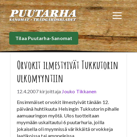
Siirry
sisältöön
Val
Tilaa Puutarha-Sanomat
Orvokit ilmestyivät Tukkutorin
ulkomyyntiin
12.4.2007
kirjoittaja
Jouko Tikkanen
Ensimmäiset orvokit ilmestyivät tänään 12.
päivänä huhtikuuta Helsingin Tukkutorin pihalle
aamuauringon myötä. Ulos tuotteitaan
myymään uskaltautui 6 puutarhuria, joilla
jokaisella oli myynnissä värikkäitä orvokkeja
laatikoissa tai amppeleissa.