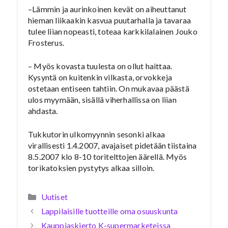
–Lämmin ja aurinkoinen kevät on aiheuttanut
hieman liikaakin kasvua puutarhalla ja tavaraa
tulee liian nopeasti, toteaa karkkilalainen Jouko
Frosterus.
– Myös kovasta tuulesta on ollut haittaa.
Kysyntä on kuitenkin vilkasta, orvokkeja
ostetaan entiseen tahtiin. On mukavaa päästä
ulos myymään, sisällä viherhallissa on liian
ahdasta.
Tukkutorin ulkomyynnin sesonki alkaa
virallisesti 1.4.2007, avajaiset pidetään tiistaina
8.5.2007 klo 8-10 toritelttojen äärellä. Myös
torikatoksien pystytys alkaa silloin.
Kategoriat
Uutiset
Lappilaisille tuotteille oma osuuskunta
Kauppiaskierto K-supermarketeissa