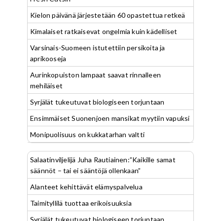
Kielon päivänä järjestetään 60 opastettua retkeä
Kimalaiset ratkaisevat ongelmia kuin kädelliset
Varsinais-Suomeen istutettiin persikoita ja
aprikooseja
Aurinkopuiston lampaat saavat rinnalleen
mehiläiset
Syrjälät tukeutuvat biologiseen torjuntaan
Ensimmäiset Suonenjoen mansikat myytiin vapuksi
Monipuolisuus on kukkatarhan valtti
Salaatinviljelijä Juha Rautiainen:”Kaikille samat
säännöt – tai ei sääntöjä ollenkaan”
Alanteet kehittävät elämyspalvelua
Taimityllilä tuottaa erikoisuuksia
Syrjälät tukeutuvat biologiseen torjuntaan