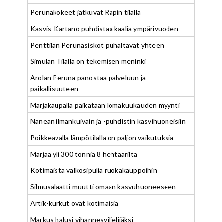
Perunakokeet jatkuvat Räpin tilalla
Kasvis-Kartano puhdistaa kaalia ympärivuoden
Penttilän Perunasiskot puhaltavat yhteen
Simulan Tilalla on tekemisen meninki
Arolan Peruna panostaa palveluun ja
paikallisuuteen
Marjakaupalla paikataan lomakuukauden myynti
Nanean ilmankuivain ja -puhdistin kasvihuoneisiin
Poikkeavalla lämpötilalla on paljon vaikutuksia
Marjaa yli 300 tonnia 8 hehtaarilta
Kotimaista valkosipulia ruokakauppoihin
Silmusalaatti muutti omaan kasvuhuoneeseen
Artik-kurkut ovat kotimaisia
Markus halusi vihannesviljelijäksi