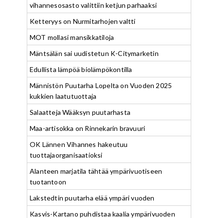
vihannesosasto valittiin ketjun parhaaksi
Ketteryys on Nurmitarhojen valtti
MOT mollasi mansikkatiloja
Mäntsälän sai uudistetun K-Citymarketin
Edullista lämpöä biolämpökontilla
Männistön Puutarha Lopelta on Vuoden 2025
kukkien laatutuottaja
Salaatteja Wääksyn puutarhasta
Maa-artisokka on Rinnekarin bravuuri
OK Lännen Vihannes hakeutuu
tuottajaorganisaatioksi
Alanteen marjatila tähtää ympärivuotiseen
tuotantoon
Lakstedtin puutarha elää ympäri vuoden
Kasvis-Kartano puhdistaa kaalia ympärivuoden