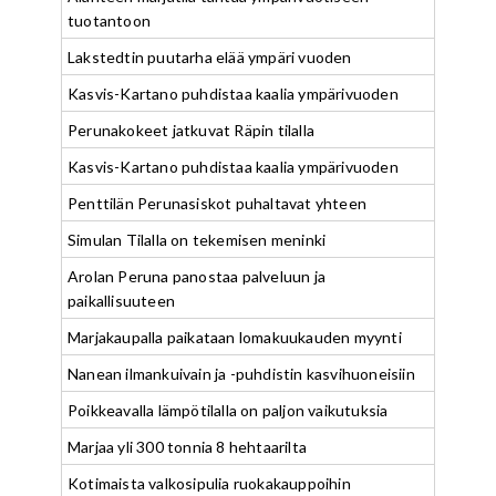
tuotantoon
Lakstedtin puutarha elää ympäri vuoden
Kasvis-Kartano puhdistaa kaalia ympärivuoden
Perunakokeet jatkuvat Räpin tilalla
Kasvis-Kartano puhdistaa kaalia ympärivuoden
Penttilän Perunasiskot puhaltavat yhteen
Simulan Tilalla on tekemisen meninki
Arolan Peruna panostaa palveluun ja
paikallisuuteen
Marjakaupalla paikataan lomakuukauden myynti
Nanean ilmankuivain ja -puhdistin kasvihuoneisiin
Poikkeavalla lämpötilalla on paljon vaikutuksia
Marjaa yli 300 tonnia 8 hehtaarilta
Kotimaista valkosipulia ruokakauppoihin