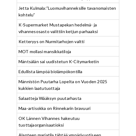
Jetta Kulmala:”Luomuvihanneksille tavanomaisten
kohtelu”
K-Supermarket Mustapekan hedelmä- ja
vihannesosasto valittiin ketjun parhaaksi
Ketteryys on Nurmitarhojen valtti
MOT mollasi mansikkatiloja
Mäntsälän sai uudistetun K-Citymarketin
Edullista lämpöä biolämpökontilla
Männistön Puutarha Lopelta on Vuoden 2025
kukkien laatutuottaja
Salaatteja Wääksyn puutarhasta
Maa-artisokka on Rinnekarin bravuuri
OK Lännen Vihannes hakeutuu
tuottajaorganisaatioksi
Alanteen marjatila tähtää ympärivuotiseen