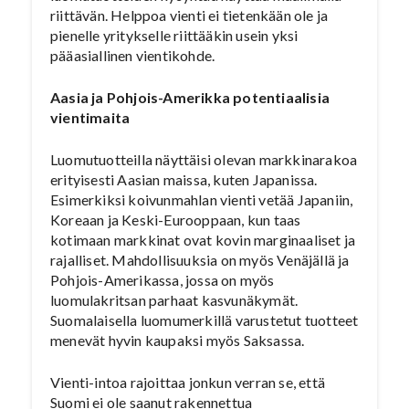
riittävän. Helppoa vienti ei tietenkään ole ja
pienelle yritykselle riittääkin usein yksi
pääasiallinen vientikohde.
Aasia ja Pohjois-Amerikka potentiaalisia
vientimaita
Luomutuotteilla näyttäisi olevan markkinarakoa
erityisesti Aasian maissa, kuten Japanissa.
Esimerkiksi koivunmahlan vienti vetää Japaniin,
Koreaan ja Keski-Eurooppaan, kun taas
kotimaan markkinat ovat kovin marginaaliset ja
rajalliset. Mahdollisuuksia on myös Venäjällä ja
Pohjois-Amerikassa, jossa on myös
luomulakritsan parhaat kasvunäkymät.
Suomalaisella luomumerkillä varustetut tuotteet
menevät hyvin kaupaksi myös Saksassa.
Vienti-intoa rajoittaa jonkun verran se, että
Suomi ei ole saanut rakennettua