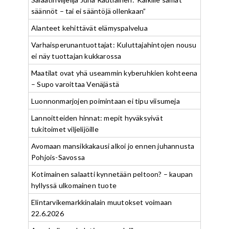
säännöt – tai ei sääntöjä ollenkaan”
Alanteet kehittävät elämyspalvelua
Varhaisperunantuottajat: Kuluttajahintojen nousu
ei näy tuottajan kukkarossa
Maatilat ovat yhä useammin kyberuhkien kohteena
– Supo varoittaa Venäjästä
Luonnonmarjojen poimintaan ei tipu viisumeja
Lannoitteiden hinnat: mepit hyväksyivät
tukitoimet viljelijöille
Avomaan mansikkakausi alkoi jo ennen juhannusta
Pohjois-Savossa
Kotimainen salaatti kynnetään peltoon? – kaupan
hyllyssä ulkomainen tuote
Elintarvikemarkkinalain muutokset voimaan
22.6.2026