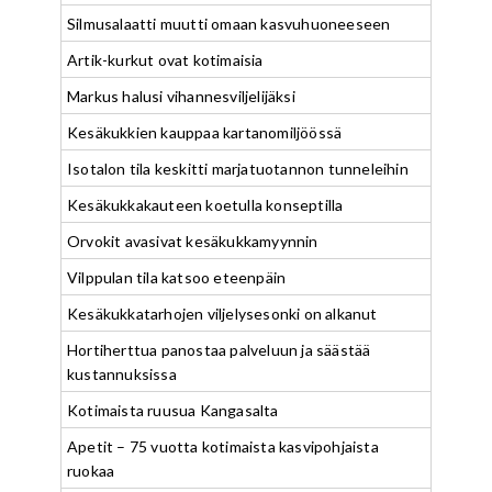
Silmusalaatti muutti omaan kasvuhuoneeseen
Artik-kurkut ovat kotimaisia
Markus halusi vihannesviljelijäksi
Kesäkukkien kauppaa kartanomiljöössä
Isotalon tila keskitti marjatuotannon tunneleihin
Kesäkukkakauteen koetulla konseptilla
Orvokit avasivat kesäkukkamyynnin
Vilppulan tila katsoo eteenpäin
Kesäkukkatarhojen viljelysesonki on alkanut
Hortiherttua panostaa palveluun ja säästää
kustannuksissa
Kotimaista ruusua Kangasalta
Apetit – 75 vuotta kotimaista kasvipohjaista
ruokaa