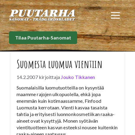
Siirry
sisältöön
Val
Tilaa Puutarha-Sanomat
Suomesta luomua vientiin
14.2.2007
kirjoittaja
Jouko Tikkanen
Suomalaisilla luomutuotteilla on kysyntää
maamme rajojen ulkopuolella, ehkä jopa
enemmän kuin kotimaassamme, Finfood
Luomusta kerrotaan. Vienti kasvaa tasaista
tahtia ja erityisesti luonnonkosmetiikan raaka-
aineet ovat kysyttyjä. Monen syötävän
vientituotteen kasvun esteeksi nousee kuitenkin
raaka-aineen saatavuus.