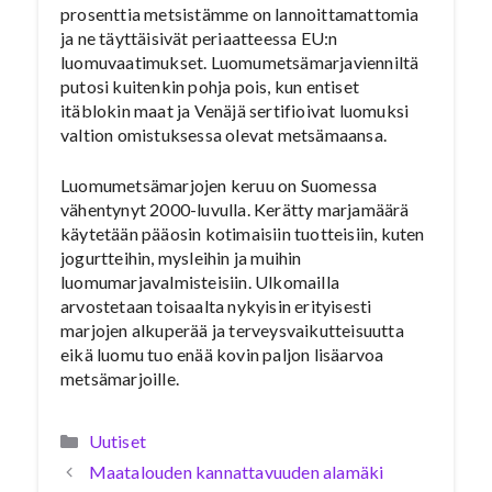
prosenttia metsistämme on lannoittamattomia
ja ne täyttäisivät periaatteessa EU:n
luomuvaatimukset. Luomumetsämarjavienniltä
putosi kuitenkin pohja pois, kun entiset
itäblokin maat ja Venäjä sertifioivat luomuksi
valtion omistuksessa olevat metsämaansa.
Luomumetsämarjojen keruu on Suomessa
vähentynyt 2000-luvulla. Kerätty marjamäärä
käytetään pääosin kotimaisiin tuotteisiin, kuten
jogurtteihin, mysleihin ja muihin
luomumarjavalmisteisiin. Ulkomailla
arvostetaan toisaalta nykyisin erityisesti
marjojen alkuperää ja terveysvaikutteisuutta
eikä luomu tuo enää kovin paljon lisäarvoa
metsämarjoille.
Kategoriat
Uutiset
Maatalouden kannattavuuden alamäki