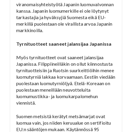
viranomaisyhteistyötä Japanin luomuvalvonnan
kanssa. Japanin luomumerkille ei ole löytynyt
tarkastajia ja hyväksyjiä Suomesta eikä EU-
merkillä puolestaan ole virallista arvoa Japanin
markkinoilla.
Tyrnituotteet saaneet jalansijaa Japanissa
Myös tyrnituotteet ovat saaneet jalansijaa
Japanissa. Filippiineilläkin on ollut kiinnostusta
tyrnituotteisiin ja Ruotsin suurkeittiöihin menee
luomutyrniä lakkaa korvaamaan. Eestiin viedään
puolestaan luomutyrniöljyä. Etelä-Koreaan on
puolestaan meneillään neuvotteluita
luomumustikka- ja luomukarpalomehun
viennistä.
Suomen metsistä kerätyt metsämarjat ovat
luomua vain, jos niiden keruualue on sertifioitu
EU:n sääntöjen mukaan. Käytännössä 95