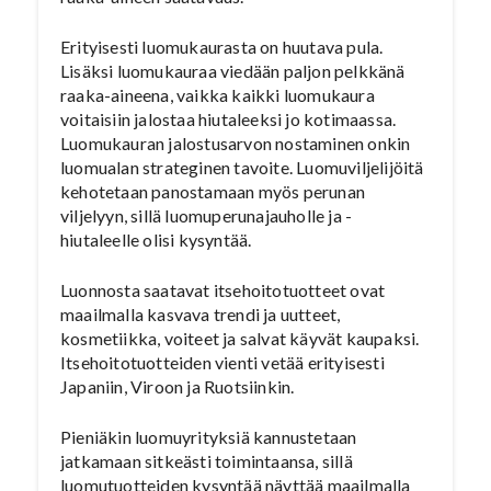
Erityisesti luomukaurasta on huutava pula.
Lisäksi luomukauraa viedään paljon pelkkänä
raaka-aineena, vaikka kaikki luomukaura
voitaisiin jalostaa hiutaleeksi jo kotimaassa.
Luomukauran jalostusarvon nostaminen onkin
luomualan strateginen tavoite. Luomuviljelijöitä
kehotetaan panostamaan myös perunan
viljelyyn, sillä luomuperunajauholle ja -
hiutaleelle olisi kysyntää.
Luonnosta saatavat itsehoitotuotteet ovat
maailmalla kasvava trendi ja uutteet,
kosmetiikka, voiteet ja salvat käyvät kaupaksi.
Itsehoitotuotteiden vienti vetää erityisesti
Japaniin, Viroon ja Ruotsiinkin.
Pieniäkin luomuyrityksiä kannustetaan
jatkamaan sitkeästi toimintaansa, sillä
luomutuotteiden kysyntää näyttää maailmalla