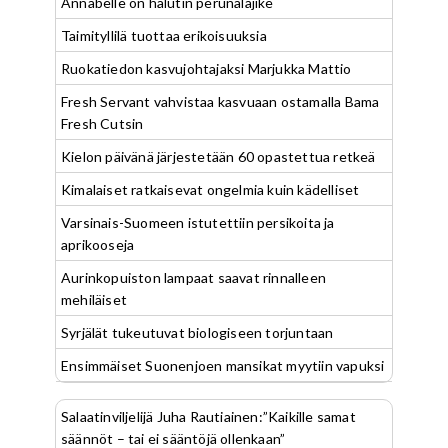
Annabelle on halutin perunalajike
Taimityllilä tuottaa erikoisuuksia
Ruokatiedon kasvujohtajaksi Marjukka Mattio
Fresh Servant vahvistaa kasvuaan ostamalla Bama
Fresh Cutsin
Kielon päivänä järjestetään 60 opastettua retkeä
Kimalaiset ratkaisevat ongelmia kuin kädelliset
Varsinais-Suomeen istutettiin persikoita ja
aprikooseja
Aurinkopuiston lampaat saavat rinnalleen
mehiläiset
Syrjälät tukeutuvat biologiseen torjuntaan
Ensimmäiset Suonenjoen mansikat myytiin vapuksi
Salaatinviljelijä Juha Rautiainen:”Kaikille samat
säännöt – tai ei sääntöjä ollenkaan”