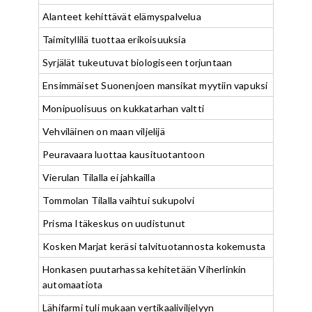
Alanteet kehittävät elämyspalvelua
Taimityllilä tuottaa erikoisuuksia
Syrjälät tukeutuvat biologiseen torjuntaan
Ensimmäiset Suonenjoen mansikat myytiin vapuksi
Monipuolisuus on kukkatarhan valtti
Vehviläinen on maan viljelijä
Peuravaara luottaa kausituotantoon
Vierulan Tilalla ei jahkailla
Tommolan Tilalla vaihtui sukupolvi
Prisma Itäkeskus on uudistunut
Kosken Marjat keräsi talvituotannosta kokemusta
Honkasen puutarhassa kehitetään Viherlinkin
automaatiota
Lähifarmi tuli mukaan vertikaaliviljelyyn