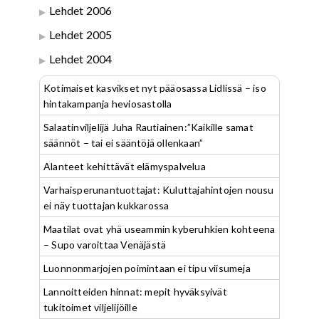
Lehdet 2006
Lehdet 2005
Lehdet 2004
Kotimaiset kasvikset nyt pääosassa Lidlissä – iso
hintakampanja heviosastolla
Salaatinviljelijä Juha Rautiainen:”Kaikille samat
säännöt – tai ei sääntöjä ollenkaan”
Alanteet kehittävät elämyspalvelua
Varhaisperunantuottajat: Kuluttajahintojen nousu
ei näy tuottajan kukkarossa
Maatilat ovat yhä useammin kyberuhkien kohteena
– Supo varoittaa Venäjästä
Luonnonmarjojen poimintaan ei tipu viisumeja
Lannoitteiden hinnat: mepit hyväksyivät
tukitoimet viljelijöille