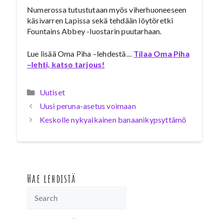
Numerossa tutustutaan myös viherhuoneeseen
käsivarren Lapissa sekä tehdään löytöretki
Fountains Abbey -luostarin puutarhaan.
Lue lisää Oma Piha –lehdestä…
Tilaa Oma Piha
–lehti, katso tarjous!
Kategoriat
Uutiset
Uusi peruna-asetus voimaan
Keskolle nykyaikainen banaanikypsyttämö
Hae lehdistä