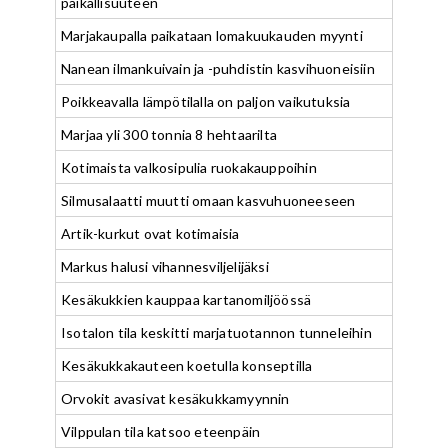
paikallisuuteen
Marjakaupalla paikataan lomakuukauden myynti
Nanean ilmankuivain ja -puhdistin kasvihuoneisiin
Poikkeavalla lämpötilalla on paljon vaikutuksia
Marjaa yli 300 tonnia 8 hehtaarilta
Kotimaista valkosipulia ruokakauppoihin
Silmusalaatti muutti omaan kasvuhuoneeseen
Artik-kurkut ovat kotimaisia
Markus halusi vihannesviljelijäksi
Kesäkukkien kauppaa kartanomiljöössä
Isotalon tila keskitti marjatuotannon tunneleihin
Kesäkukkakauteen koetulla konseptilla
Orvokit avasivat kesäkukkamyynnin
Vilppulan tila katsoo eteenpäin