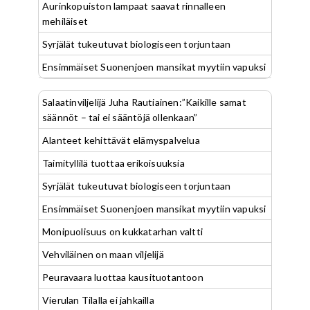
Aurinkopuiston lampaat saavat rinnalleen
mehiläiset
Syrjälät tukeutuvat biologiseen torjuntaan
Ensimmäiset Suonenjoen mansikat myytiin vapuksi
Salaatinviljelijä Juha Rautiainen:”Kaikille samat
säännöt – tai ei sääntöjä ollenkaan”
Alanteet kehittävät elämyspalvelua
Taimityllilä tuottaa erikoisuuksia
Syrjälät tukeutuvat biologiseen torjuntaan
Ensimmäiset Suonenjoen mansikat myytiin vapuksi
Monipuolisuus on kukkatarhan valtti
Vehviläinen on maan viljelijä
Peuravaara luottaa kausituotantoon
Vierulan Tilalla ei jahkailla