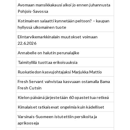
Avomaan mansikkakausi alkoi jo ennen juhannusta
Pohjois-Savossa
Kotimainen salaatti kynnetään peltoon? – kaupan
hyllyssä ulkomainen tuote
Elintarvikemarkkinalain muutokset voimaan
22.6.2026
Annabelle on halutin perunalajike
Taimityllilä tuottaa erikoisuuksia
Ruokatiedon kasvujohtajaksi Marjukka Mattio
Fresh Servant vahvistaa kasvuaan ostamalla Bama
Fresh Cutsin
Kielon päivänä järjestetään 60 opastettua retkeä
Kimalaiset ratkaisevat ongelmia kuin kädelliset
Varsinais-Suomeen istutettiin persikoita ja
aprikooseja