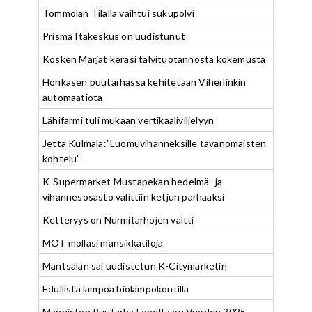
Tommolan Tilalla vaihtui sukupolvi
Prisma Itäkeskus on uudistunut
Kosken Marjat keräsi talvituotannosta kokemusta
Honkasen puutarhassa kehitetään Viherlinkin
automaatiota
Lähifarmi tuli mukaan vertikaaliviljelyyn
Jetta Kulmala:”Luomuvihanneksille tavanomaisten
kohtelu”
K-Supermarket Mustapekan hedelmä- ja
vihannesosasto valittiin ketjun parhaaksi
Ketteryys on Nurmitarhojen valtti
MOT mollasi mansikkatiloja
Mäntsälän sai uudistetun K-Citymarketin
Edullista lämpöä biolämpökontilla
Männistön Puutarha Lopelta on Vuoden 2025