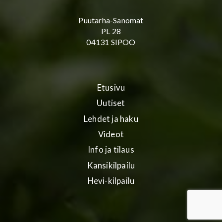
Puutarha-Sanomat
PL 28
04131 SIPOO
Etusivu
Uutiset
Lehdet ja haku
Videot
Info ja tilaus
Kansikilpailu
Hevi-kilpailu