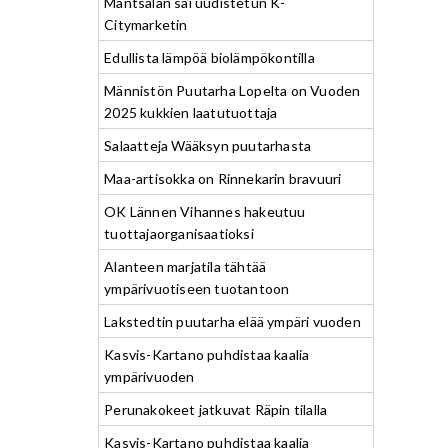
Mäntsälän sai uudistetun K-
Citymarketin
Edullista lämpöä biolämpökontilla
Männistön Puutarha Lopelta on Vuoden
2025 kukkien laatutuottaja
Salaatteja Wääksyn puutarhasta
Maa-artisokka on Rinnekarin bravuuri
OK Lännen Vihannes hakeutuu
tuottajaorganisaatioksi
Alanteen marjatila tähtää
ympärivuotiseen tuotantoon
Lakstedtin puutarha elää ympäri vuoden
Kasvis-Kartano puhdistaa kaalia
ympärivuoden
Perunakokeet jatkuvat Räpin tilalla
Kasvis-Kartano puhdistaa kaalia