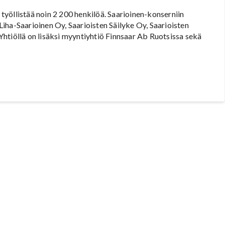
e työllistää noin 2 200 henkilöä. Saarioinen-konserniin
iha-Saarioinen Oy, Saarioisten Säilyke Oy, Saarioisten
htiöllä on lisäksi myyntiyhtiö Finnsaar Ab Ruotsissa sekä