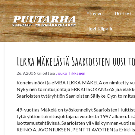
Siirry
sisältöön
Etusivu
Uutiset
Hevi-kilpailu
Ilkka Mäkelästä Saarioisten uusi t
26.9.2006
kirjoittaja
Jouko Tikkanen
Koneinsinööri ja eMBA ILKKA MÄKELÄ on nimitetty vuod
Nykyinen toimitusjohtaja ERKKI ISOKANGAS jää eläkkeel
Saarioisten tytäryhtiön Saarioisten Säilyke Oy:n toimitu
49-vuotias Mäkelä on työskennellyt Saarioisten Huittist
tytäryhtiön toimitusjohtajana vuodesta 1997 alkaen. Lisäks
luottamustehtävissä. Saarioisten yli viisikymmenvuotises
REINO A. AVONIUKSEN, PENTTI AVOTIEN ja Erkki Iso