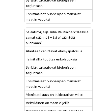
Syrjälät tukeutuvat biologiseen
torjuntaan
Ensimmäiset Suonenjoen mansikat
myytiin vapuksi
Salaatinviljelijä Juha Rautiainen:”Kaikille
samat säännöt – tai ei sääntöjä
ollenkaan”
Alanteet kehittävät elämyspalvelua
Taimityllilä tuottaa erikoisuuksia
Syrjälät tukeutuvat biologiseen
torjuntaan
Ensimmäiset Suonenjoen mansikat
myytiin vapuksi
Monipuolisuus on kukkatarhan valtti
Vehviläinen on maan viljelijä
Peuravaara luottaa kausituotantoon