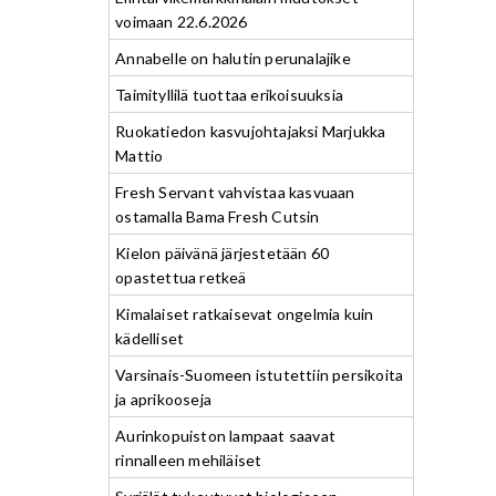
voimaan 22.6.2026
Annabelle on halutin perunalajike
Taimityllilä tuottaa erikoisuuksia
Ruokatiedon kasvujohtajaksi Marjukka
Mattio
Fresh Servant vahvistaa kasvuaan
ostamalla Bama Fresh Cutsin
Kielon päivänä järjestetään 60
opastettua retkeä
Kimalaiset ratkaisevat ongelmia kuin
kädelliset
Varsinais-Suomeen istutettiin persikoita
ja aprikooseja
Aurinkopuiston lampaat saavat
rinnalleen mehiläiset