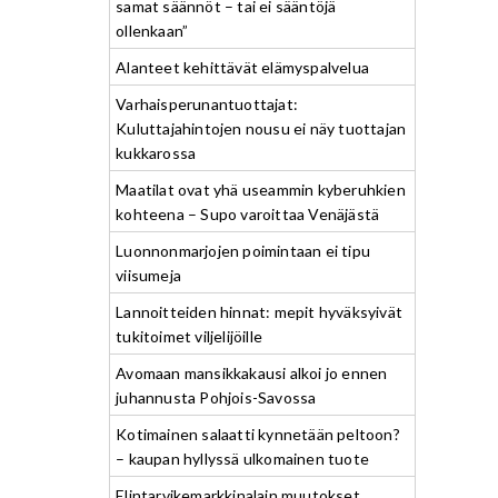
samat säännöt – tai ei sääntöjä
ollenkaan”
Alanteet kehittävät elämyspalvelua
Varhaisperunantuottajat:
Kuluttajahintojen nousu ei näy tuottajan
kukkarossa
Maatilat ovat yhä useammin kyberuhkien
kohteena – Supo varoittaa Venäjästä
Luonnonmarjojen poimintaan ei tipu
viisumeja
Lannoitteiden hinnat: mepit hyväksyivät
tukitoimet viljelijöille
Avomaan mansikkakausi alkoi jo ennen
juhannusta Pohjois-Savossa
Kotimainen salaatti kynnetään peltoon?
– kaupan hyllyssä ulkomainen tuote
Elintarvikemarkkinalain muutokset