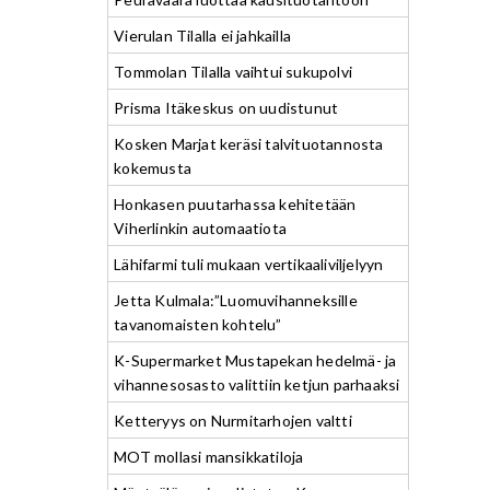
Vierulan Tilalla ei jahkailla
Tommolan Tilalla vaihtui sukupolvi
Prisma Itäkeskus on uudistunut
Kosken Marjat keräsi talvituotannosta
kokemusta
Honkasen puutarhassa kehitetään
Viherlinkin automaatiota
Lähifarmi tuli mukaan vertikaaliviljelyyn
Jetta Kulmala:”Luomuvihanneksille
tavanomaisten kohtelu”
K-Supermarket Mustapekan hedelmä- ja
vihannesosasto valittiin ketjun parhaaksi
Ketteryys on Nurmitarhojen valtti
MOT mollasi mansikkatiloja