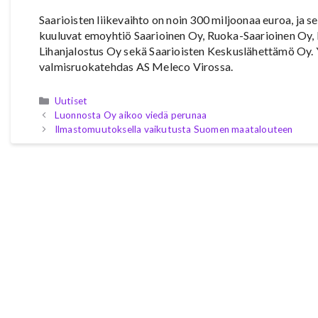
Saarioisten liikevaihto on noin 300 miljoonaa euroa, ja s
kuuluvat emoyhtiö Saarioinen Oy, Ruoka-Saarioinen Oy, L
Lihanjalostus Oy sekä Saarioisten Keskuslähettämö Oy. Y
valmisruokatehdas AS Meleco Virossa.
Kategoriat
Uutiset
Luonnosta Oy aikoo viedä perunaa
Ilmastomuutoksella vaikutusta Suomen maatalouteen