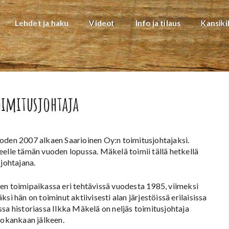
Lehdet ja haku
Videot
Info ja tilaus
Kansiki
oimitusjohtaja
en 2007 alkaen Saarioinen Oy:n toimitusjohtajaksi.
le tämän vuoden lopussa. Mäkelä toimii tällä hetkellä
sjohtajana.
en toimipaikassa eri tehtävissä vuodesta 1985, viimeksi
i hän on toiminut aktiivisesti alan järjestöissä erilaisissa
sa historiassa Ilkka Mäkelä on neljäs toimitusjohtaja
kankaan jälkeen.