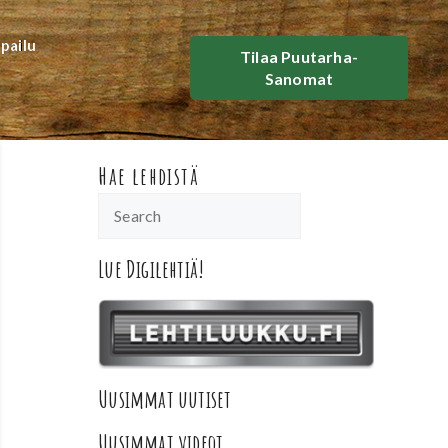
lpailu
Tilaa Puutarha-
Sanomat
Hae lehdistä
Lue Digilehtiä!
Uusimmat uutiset
Uusimmat videot