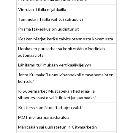
Vierulan Tilalla ei jahkailla
Tommolan Tilalla vaihtui sukupolvi
Prisma Itäkeskus on uudistunut
Kosken Marjat keräsi talvituotannosta kokemusta
Honkasen puutarhassa kehitetään Viherlinkin
automaatiota
Lähifarmi tuli mukaan vertikaaliviljelyyn
Jetta Kulmala:”Luomuvihanneksille tavanomaisten
kohtelu”
K-Supermarket Mustapekan hedelmä- ja
vihannesosasto valittiin ketjun parhaaksi
Ketteryys on Nurmitarhojen valtti
MOT mollasi mansikkatiloja
Mäntsälän sai uudistetun K-Citymarketin