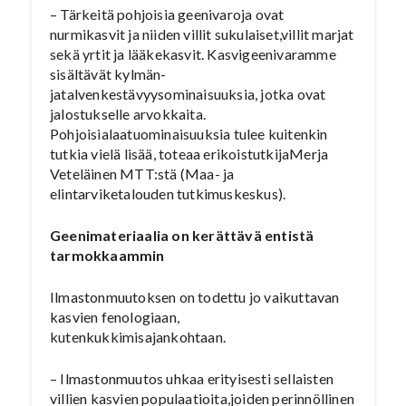
– Tärkeitä pohjoisia geenivaroja ovat
nurmikasvit ja niiden villit sukulaiset,villit marjat
sekä yrtit ja lääkekasvit. Kasvigeenivaramme
sisältävät kylmän-
jatalvenkestävyysominaisuuksia, jotka ovat
jalostukselle arvokkaita.
Pohjoisialaatuominaisuuksia tulee kuitenkin
tutkia vielä lisää, toteaa erikoistutkijaMerja
Veteläinen MTT:stä (Maa- ja
elintarviketalouden tutkimuskeskus).
Geenimateriaalia on kerättävä entistä
tarmokkaammin
Ilmastonmuutoksen on todettu jo vaikuttavan
kasvien fenologiaan,
kutenkukkimisajankohtaan.
– Ilmastonmuutos uhkaa erityisesti sellaisten
villien kasvien populaatioita,joiden perinnöllinen