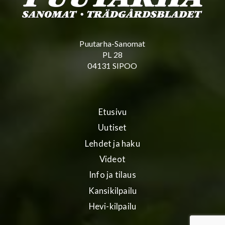
Puutarha-Sanomat
PL 28
04131 SIPOO
Etusivu
Uutiset
Lehdet ja haku
Videot
Info ja tilaus
Kansikilpailu
Hevi-kilpailu