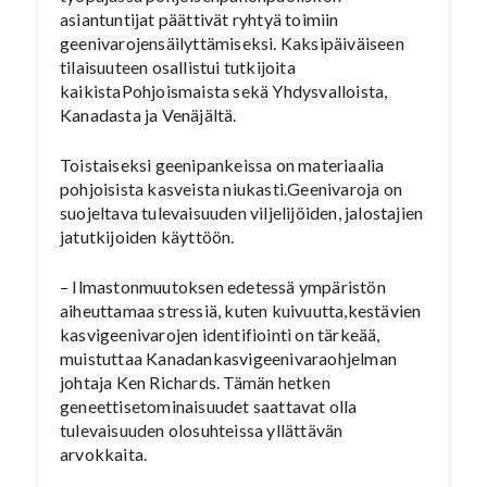
asiantuntijat päättivät ryhtyä toimiin
geenivarojensäilyttämiseksi. Kaksipäiväiseen
tilaisuuteen osallistui tutkijoita
kaikistaPohjoismaista sekä Yhdysvalloista,
Kanadasta ja Venäjältä.
Toistaiseksi geenipankeissa on materiaalia
pohjoisista kasveista niukasti.Geenivaroja on
suojeltava tulevaisuuden viljelijöiden, jalostajien
jatutkijoiden käyttöön.
– Ilmastonmuutoksen edetessä ympäristön
aiheuttamaa stressiä, kuten kuivuutta,kestävien
kasvigeenivarojen identifiointi on tärkeää,
muistuttaa Kanadankasvigeenivaraohjelman
johtaja Ken Richards. Tämän hetken
geneettisetominaisuudet saattavat olla
tulevaisuuden olosuhteissa yllättävän
arvokkaita.