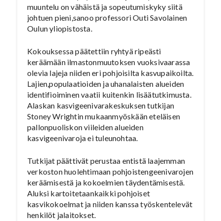
muuntelu on vähäistä ja sopeutumiskyky siitä
johtuen pieni,sanoo professori Outi Savolainen
Oulun yliopistosta.
Kokouksessa päätettiin ryhtyä ripeästi
keräämään ilmastonmuutoksen vuoksivaarassa
olevia lajeja niiden eri pohjoisilta kasvupaikoilta.
Lajien,populaatioiden ja uhanalaisten alueiden
identifioiminen vaatii kuitenkin lisäätutkimusta.
Alaskan kasvigeenivarakeskuksen tutkijan
Stoney Wrightin mukaanmyöskään eteläisen
pallonpuoliskon viileiden alueiden
kasvigeenivaroja ei tuleunohtaa.
Tutkijat päättivät perustaa entistä laajemman
verkoston huolehtimaan pohjoistengeenivarojen
keräämisestä ja kokoelmien täydentämisestä.
Aluksi kartoitetaankaikki pohjoiset
kasvikokoelmat ja niiden kanssa työskentelevät
henkilöt jalaitokset.