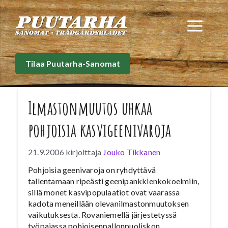
Siirry
sisältöön
Val
Tilaa Puutarha-Sanomat
Ilmastonmuutos uhkaa
pohjoisia kasvigeenivaroja
21.9.2006
kirjoittaja
Jouko Tikkanen
Pohjoisia geenivaroja on ryhdyttävä
tallentamaan ripeästi geenipankkienkokoelmiin,
sillä monet kasvipopulaatiot ovat vaarassa
kadota meneillään olevanilmastonmuutoksen
vaikutuksesta. Rovaniemellä järjestetyssä
työpajassa pohjoisenpallonpuoliskon