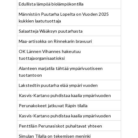
Edullista lämpöä biolämpökontilla
Männistön Puutarha Lopelta on Vuoden 2025
kukkien laatutuottaja
Salaatteja Wääksyn puutarhasta
Maa-artisokka on Rinnekarin bravuuri
OK Lännen Vihannes hakeutuu
tuottajaorganisaatioksi
Alanteen marjatila tähtää ympärivuotiseen
tuotantoon
Lakstedtin puutarha elää ympäri vuoden
Kasvis-Kartano puhdistaa kaalia ympärivuoden
Perunakokeet jatkuvat Räpin tilalla
Kasvis-Kartano puhdistaa kaalia ympärivuoden
Penttilän Perunasiskot puhaltavat yhteen
Simulan Tilalla on tekemisen meninki