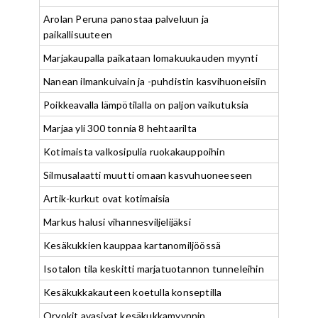
Arolan Peruna panostaa palveluun ja
paikallisuuteen
Marjakaupalla paikataan lomakuukauden myynti
Nanean ilmankuivain ja -puhdistin kasvihuoneisiin
Poikkeavalla lämpötilalla on paljon vaikutuksia
Marjaa yli 300 tonnia 8 hehtaarilta
Kotimaista valkosipulia ruokakauppoihin
Silmusalaatti muutti omaan kasvuhuoneeseen
Artik-kurkut ovat kotimaisia
Markus halusi vihannesviljelijäksi
Kesäkukkien kauppaa kartanomiljöössä
Isotalon tila keskitti marjatuotannon tunneleihin
Kesäkukkakauteen koetulla konseptilla
Orvokit avasivat kesäkukkamyynnin