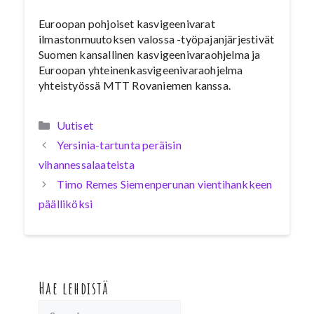
Euroopan pohjoiset kasvigeenivarat
ilmastonmuutoksen valossa -työpajanjärjestivät
Suomen kansallinen kasvigeenivaraohjelma ja
Euroopan yhteinenkasvigeenivaraohjelma
yhteistyössä MTT Rovaniemen kanssa.
Kategoriat
Uutiset
Yersinia-tartunta peräisin
vihannessalaateista
Timo Remes Siemenperunan vientihankkeen
päälliköksi
Hae lehdistä