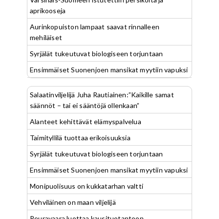
aprikooseja
Aurinkopuiston lampaat saavat rinnalleen
mehiläiset
Syrjälät tukeutuvat biologiseen torjuntaan
Ensimmäiset Suonenjoen mansikat myytiin vapuksi
Salaatinviljelijä Juha Rautiainen:”Kaikille samat
säännöt – tai ei sääntöjä ollenkaan”
Alanteet kehittävät elämyspalvelua
Taimityllilä tuottaa erikoisuuksia
Syrjälät tukeutuvat biologiseen torjuntaan
Ensimmäiset Suonenjoen mansikat myytiin vapuksi
Monipuolisuus on kukkatarhan valtti
Vehviläinen on maan viljelijä
Peuravaara luottaa kausituotantoon