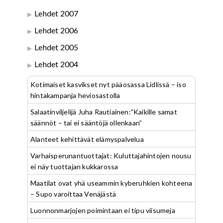
Lehdet 2007
Lehdet 2006
Lehdet 2005
Lehdet 2004
Kotimaiset kasvikset nyt pääosassa Lidlissä – iso
hintakampanja heviosastolla
Salaatinviljelijä Juha Rautiainen:”Kaikille samat
säännöt – tai ei sääntöjä ollenkaan”
Alanteet kehittävät elämyspalvelua
Varhaisperunantuottajat: Kuluttajahintojen nousu
ei näy tuottajan kukkarossa
Maatilat ovat yhä useammin kyberuhkien kohteena
– Supo varoittaa Venäjästä
Luonnonmarjojen poimintaan ei tipu viisumeja