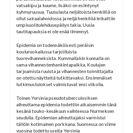
vatsakipu ja kuume, lisäksi on esiintynyt
kyhmyruusua. Tuusulasta neljätoista henkilöä on
ollut sairaalahoidossa ja neljä henkilöä leikattiin
umpisuolitulehdusepäilyn takia. Uusia
tautitapauksia ei ole enää ilmennyt.
Epidemia on todennäköisesti peräisin
kouluruokailussa tarjoilluista
tuorevihanneksista. Kummallakin kunnalla on
sama vihannestenhankintapaikka. Koulujen
tarjoamista ruuista ja vihannesten toimittajalta
on otettu näytteitä tutkittavaksi. Ensimmäiset
tutkimustulokset valmistuvat ensi viikolla.
Toinen Yersinia pseudotuberculosiksen
aiheuttama epidemia todettiin aikaisemmin tänä
kesänä touko-kesäkuun vaihteessa Nurmeksen
seudulla. Epidemian aiheuttajaksi varmistui
tällöin kotimainen porkkana. Suomessa on viime
vuosina todettu useita Yersinia