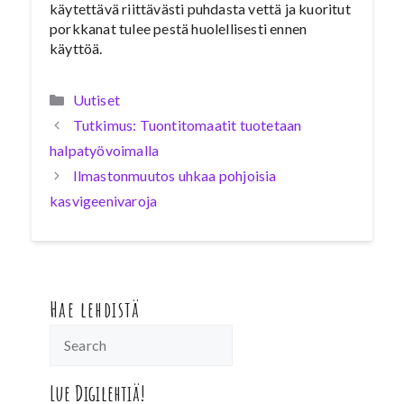
käytettävä riittävästi puhdasta vettä ja kuoritut
porkkanat tulee pestä huolellisesti ennen
käyttöä.
Kategoriat
Uutiset
Tutkimus: Tuontitomaatit tuotetaan
halpatyövoimalla
Ilmastonmuutos uhkaa pohjoisia
kasvigeenivaroja
Hae lehdistä
Lue Digilehtiä!