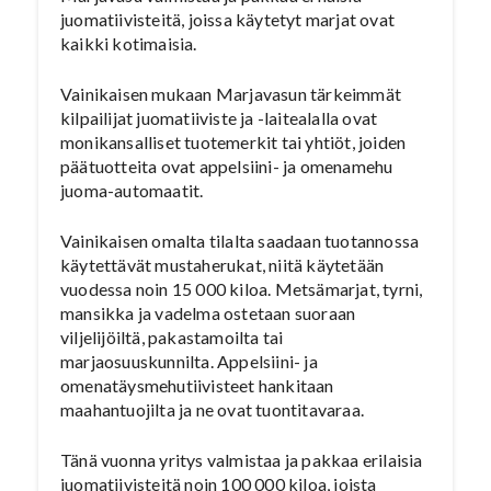
juomatiivisteitä, joissa käytetyt marjat ovat
kaikki kotimaisia.
Vainikaisen mukaan Marjavasun tärkeimmät
kilpailijat juomatiiviste ja -laitealalla ovat
monikansalliset tuotemerkit tai yhtiöt, joiden
päätuotteita ovat appelsiini- ja omenamehu
juoma-automaatit.
Vainikaisen omalta tilalta saadaan tuotannossa
käytettävät mustaherukat, niitä käytetään
vuodessa noin 15 000 kiloa. Metsämarjat, tyrni,
mansikka ja vadelma ostetaan suoraan
viljelijöiltä, pakastamoilta tai
marjaosuuskunnilta. Appelsiini- ja
omenatäysmehutiivisteet hankitaan
maahantuojilta ja ne ovat tuontitavaraa.
Tänä vuonna yritys valmistaa ja pakkaa erilaisia
juomatiivisteitä noin 100 000 kiloa, joista