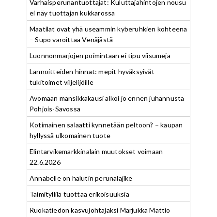
Varhaisperunantuottajat: Kuluttajahintojen nousu
ei näy tuottajan kukkarossa
Maatilat ovat yhä useammin kyberuhkien kohteena
– Supo varoittaa Venäjästä
Luonnonmarjojen poimintaan ei tipu viisumeja
Lannoitteiden hinnat: mepit hyväksyivät
tukitoimet viljelijöille
Avomaan mansikkakausi alkoi jo ennen juhannusta
Pohjois-Savossa
Kotimainen salaatti kynnetään peltoon? – kaupan
hyllyssä ulkomainen tuote
Elintarvikemarkkinalain muutokset voimaan
22.6.2026
Annabelle on halutin perunalajike
Taimityllilä tuottaa erikoisuuksia
Ruokatiedon kasvujohtajaksi Marjukka Mattio