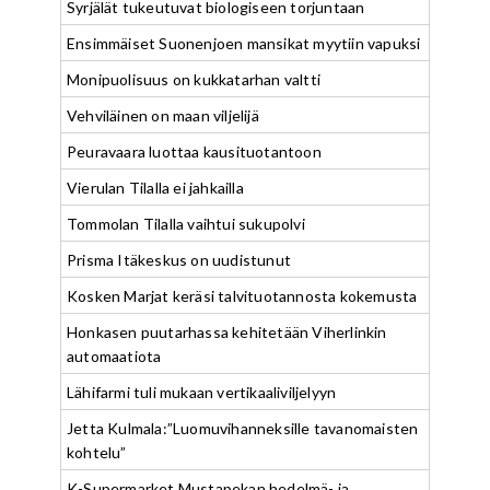
Syrjälät tukeutuvat biologiseen torjuntaan
Ensimmäiset Suonenjoen mansikat myytiin vapuksi
Monipuolisuus on kukkatarhan valtti
Vehviläinen on maan viljelijä
Peuravaara luottaa kausituotantoon
Vierulan Tilalla ei jahkailla
Tommolan Tilalla vaihtui sukupolvi
Prisma Itäkeskus on uudistunut
Kosken Marjat keräsi talvituotannosta kokemusta
Honkasen puutarhassa kehitetään Viherlinkin
automaatiota
Lähifarmi tuli mukaan vertikaaliviljelyyn
Jetta Kulmala:”Luomuvihanneksille tavanomaisten
kohtelu”
K-Supermarket Mustapekan hedelmä- ja