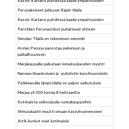
Kasvis-Kartano puhdistaa kaalia ympärivuoden
Perunakokeet jatkuvat Räpin tilalla
Kasvis-Kartano puhdistaa kaalia ympärivuoden
Penttilän Perunasiskot puhaltavat yhteen
Simulan Tilalla on tekemisen meninki
Arolan Peruna panostaa palveluun ja
paikallisuuteen
Marjakaupalla paikataan lomakuukauden myynti
Nanean ilmankuivain ja -puhdistin kasvihuoneisiin
Poikkeavalla lämpötilalla on paljon vaikutuksia
Marjaa yli 300 tonnia 8 hehtaarilta
Kotimaista valkosipulia ruokakauppoihin
Silmusalaatti muutti omaan kasvuhuoneeseen
Artik-kurkut ovat kotimaisia