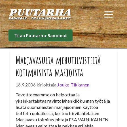
Siirry
sisältöön
Val
Tilaa Puutarha-Sanomat
Marjavasulta mehutiivisteitä
kotimaisista marjoista
16.9.2006
kirjoittaja
Jouko Tikkanen
Tavoitteenamme on helpottaa ja
yksinkertaistaa ravintolahenkilökunnan työtä ja
lisätä suomalaisten marjajuomien käyttöä
buffet-ruokailussa, kertoo hirvilahtelaisen
Marjavasu toimitusjohtaja ESA VAINIKAINEN.
Marjavasu valmistaa ja pakkaa erilaisia