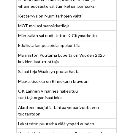
vihannesosasto valittiin ketjun parhaaksi
Ketteryys on Nurmitarhojen valtti
MOT mollasi mansikkatiloja
Mäntsälän sai uudistetun K-Citymarketin
Edullista lämpöä biolämpökontilla
Männistön Puutarha Lopelta on Vuoden 2025
kukkien laatutuottaja
Salaatteja Wääksyn puutarhasta
Maa-artisokka on Rinnekarin bravuuri
OK Lännen Vihannes hakeutuu
tuottajaorganisaatioksi
Alanteen marjatila tähtää ympärivuotiseen
tuotantoon
Lakstedtin puutarha elää ympäri vuoden