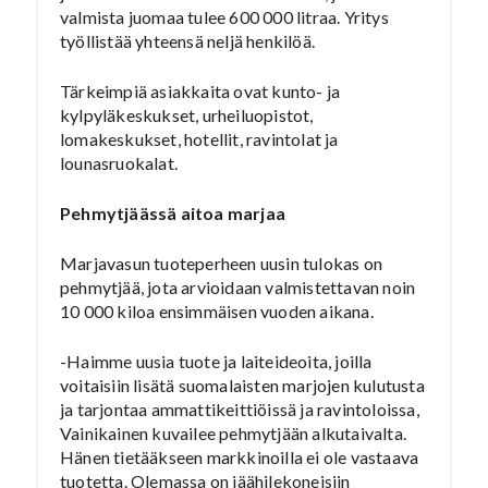
valmista juomaa tulee 600 000 litraa. Yritys
työllistää yhteensä neljä henkilöä.
Tärkeimpiä asiakkaita ovat kunto- ja
kylpyläkeskukset, urheiluopistot,
lomakeskukset, hotellit, ravintolat ja
lounasruokalat.
Pehmytjäässä aitoa marjaa
Marjavasun tuoteperheen uusin tulokas on
pehmytjää, jota arvioidaan valmistettavan noin
10 000 kiloa ensimmäisen vuoden aikana.
-Haimme uusia tuote ja laiteideoita, joilla
voitaisiin lisätä suomalaisten marjojen kulutusta
ja tarjontaa ammattikeittiöissä ja ravintoloissa,
Vainikainen kuvailee pehmytjään alkutaivalta.
Hänen tietääkseen markkinoilla ei ole vastaava
tuotetta. Olemassa on jäähilekoneisiin