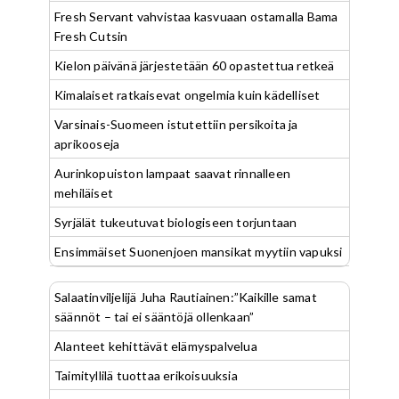
Fresh Servant vahvistaa kasvuaan ostamalla Bama
Fresh Cutsin
Kielon päivänä järjestetään 60 opastettua retkeä
Kimalaiset ratkaisevat ongelmia kuin kädelliset
Varsinais-Suomeen istutettiin persikoita ja
aprikooseja
Aurinkopuiston lampaat saavat rinnalleen
mehiläiset
Syrjälät tukeutuvat biologiseen torjuntaan
Ensimmäiset Suonenjoen mansikat myytiin vapuksi
Salaatinviljelijä Juha Rautiainen:”Kaikille samat
säännöt – tai ei sääntöjä ollenkaan”
Alanteet kehittävät elämyspalvelua
Taimityllilä tuottaa erikoisuuksia