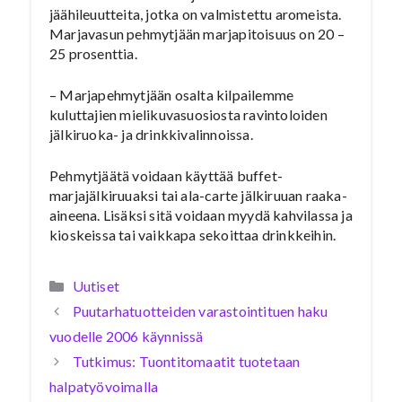
jäähileuutteita, jotka on valmistettu aromeista.
Marjavasun pehmytjään marjapitoisuus on 20 –
25 prosenttia.
– Marjapehmytjään osalta kilpailemme
kuluttajien mielikuvasuosiosta ravintoloiden
jälkiruoka- ja drinkkivalinnoissa.
Pehmytjäätä voidaan käyttää buffet-
marjajälkiruuaksi tai ala-carte jälkiruuan raaka-
aineena. Lisäksi sitä voidaan myydä kahvilassa ja
kioskeissa tai vaikkapa sekoittaa drinkkeihin.
Kategoriat
Uutiset
Puutarhatuotteiden varastointituen haku
vuodelle 2006 käynnissä
Tutkimus: Tuontitomaatit tuotetaan
halpatyövoimalla