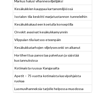
Markus halusi vihannesviljelijäksi
Kesäkukkien kauppaa kartanomiljöössä
Isotalon tila keskitti marjatuotannon tunneleihin
Kesäkukkakauteen koetulla konseptilla
Orvokit avasivat kesäkukkamyynnin
Vilppulan tila katsoo eteenpäin
Kesäkukkatarhojen viljelysesonki on alkanut
Hortiherttua panostaa palveluun ja säästää
kustannuksissa
Kotimaista ruusua Kangasalta
Apetit – 75 vuotta kotimaista kasvipohjaista
ruokaa
Luomuvihanneksia tarjolle helpossa muodossa