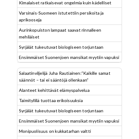
Kimalaiset ratkaisevat ongelmia kuin kädelliset
Varsinais-Suomeen istutettiin persikoita ja
aprikooseja
Aurinkopuiston lampaat saavat rinnalleen
mehiläiset
Syrjälät tukeutuvat biologiseen torjuntaan
Ensimmäiset Suonenjoen mansikat myytiin vapuksi
Salaatinviljelijä Juha Rautiainen:”Kaikille samat
säännöt – tai ei sääntöjä ollenkaan”
Alanteet kehittävät elämyspalvelua
Taimityllilä tuottaa erikoisuuksia
Syrjälät tukeutuvat biologiseen torjuntaan
Ensimmäiset Suonenjoen mansikat myytiin vapuksi
Monipuolisuus on kukkatarhan valtti