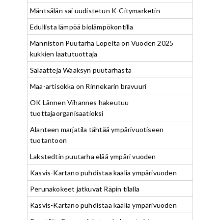
Mäntsälän sai uudistetun K-Citymarketin
Edullista lämpöä biolämpökontilla
Männistön Puutarha Lopelta on Vuoden 2025
kukkien laatutuottaja
Salaatteja Wääksyn puutarhasta
Maa-artisokka on Rinnekarin bravuuri
OK Lännen Vihannes hakeutuu
tuottajaorganisaatioksi
Alanteen marjatila tähtää ympärivuotiseen
tuotantoon
Lakstedtin puutarha elää ympäri vuoden
Kasvis-Kartano puhdistaa kaalia ympärivuoden
Perunakokeet jatkuvat Räpin tilalla
Kasvis-Kartano puhdistaa kaalia ympärivuoden