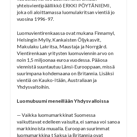
yhteisvientipäällikkö ERKKI PÖYTÄNIEMI,
joka oli aloittamassa luomulakritsan vientiä jo
vuosina 1996-97.
Luomuvientirenkaassa ovat mukana Finnamyl,
Helsingin Mylly, Kankaisten Öljykasvit,
Makulaku Lakritsa, Maustaja ja Norrgård.
Vientirenkaan yritysten luomuviennin arvo on
noin 1,5 miljoonaa euroa vuodessa. Pääosa
viennistä suuntautuu Länsi-Eurooppaan, missä
suurimpana kohdemaana on Britannia. Lisäksi
vientiä on Kauko-Itään, Australiaan ja
Yhdysvaltoihin.
Luomubuumi meneillään Yhdysvalloissa
— Vaikka luomumarkkinat Suomessa
vaikuttavat edelleen vaisulta, ei samaa voi sanoa
markkinoista muualla. Euroopan suurimmat
luomumarkkina t Saksa ja Britannia ovat