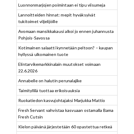
Luonnonmarjojen poimintaan ei tipu viisumeja
Lannoitteiden hinnat: mepit hyväksyivät
tukitoimet viljelijöille
Avomaan mansikkakausi alkoi jo ennen juhannusta
Pohjois-Savossa
Kotimainen salaatti kynnetään peltoon? – kaupan
hyllyssä ulkomainen tuote
Elintarvikemarkkinalain muutokset voimaan
22.6.2026
Annabelle on halutin perunalajike
Taimityllilä tuottaa erikoisuuksia
Ruokatiedon kasvujohtajaksi Marjukka Mattio
Fresh Servant vahvistaa kasvuaan ostamalla Bama
Fresh Cutsin
Kielon päivänä järjestetään 60 opastettua retkeä