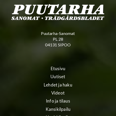
Puutarha-Sanomat
PL 28
04131 SIPOO
Etusivu
Uutiset
Lehdet ja haku
Videot
Info ja tilaus
Kansikilpailu