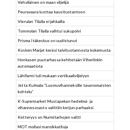
Vehviläinen on maan viljelijä
Peuravaara luottaa kausituotantoon
Vierulan Tilalla ei jahkailla
Tommolan Tilalla vaihtui sukupolvi
Prisma Itäkeskus on uudistunut
Kosken Marjat keräsi talvituotannosta kokemusta
Honkasen puutarhassa kehitetään Viherlinkin
automaatiota
Lähifarmi tuli mukaan vertikaaliviljelyyn
Jetta Kulmala:”Luomuvihanneksille tavanomaisten
kohtelu”
K-Supermarket Mustapekan hedelmä- ja
vihannesosasto valittiin ketjun parhaaksi
Ketteryys on Nurmitarhojen valtti
MOT mollasi mansikkatiloja