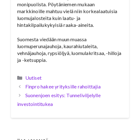
monipuolista. Pöytäniemen mukaan
markkinoille mahtuu vielä niin korkealaatuisia
luomujalosteita kuin laatu- ja
hintakilpailukykyisiä raaka-aineita.
Suomesta viedään muun muassa
luomuperunajauhoja, kaurahiutaleita,
vehnäjauhoja, rypsiöljyä, luomulakritsaa, -hilloja
ja -ketsuppia.
Kategoriat
Uutiset
Finpro hakee yrityksille rahoittajia
Suonenjoen esitys: Tunneliviljelylle
investointitukea