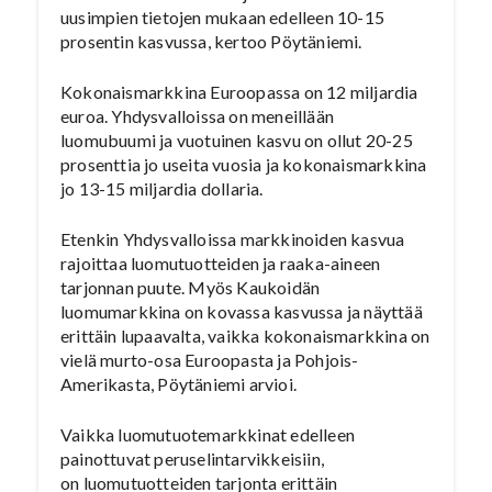
uusimpien tietojen mukaan edelleen 10-15
prosentin kasvussa, kertoo Pöytäniemi.
Kokonaismarkkina Euroopassa on 12 miljardia
euroa. Yhdysvalloissa on meneillään
luomubuumi ja vuotuinen kasvu on ollut 20-25
prosenttia jo useita vuosia ja kokonaismarkkina
jo 13-15 miljardia dollaria.
Etenkin Yhdysvalloissa markkinoiden kasvua
rajoittaa luomutuotteiden ja raaka-aineen
tarjonnan puute. Myös Kaukoidän
luomumarkkina on kovassa kasvussa ja näyttää
erittäin lupaavalta, vaikka kokonaismarkkina on
vielä murto-osa Euroopasta ja Pohjois-
Amerikasta, Pöytäniemi arvioi.
Vaikka luomutuotemarkkinat edelleen
painottuvat peruselintarvikkeisiin,
on luomutuotteiden tarjonta erittäin