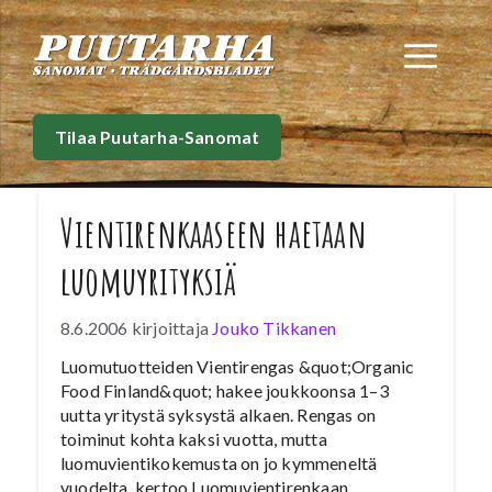
Siirry
sisältöön
Val
Tilaa Puutarha-Sanomat
Vientirenkaaseen haetaan
luomuyrityksiä
8.6.2006
kirjoittaja
Jouko Tikkanen
Luomutuotteiden Vientirengas &quot;Organic
Food Finland&quot; hakee joukkoonsa 1–3
uutta yritystä syksystä alkaen. Rengas on
toiminut kohta kaksi vuotta, mutta
luomuvientikokemusta on jo kymmeneltä
vuodelta, kertoo Luomuvientirenkaan