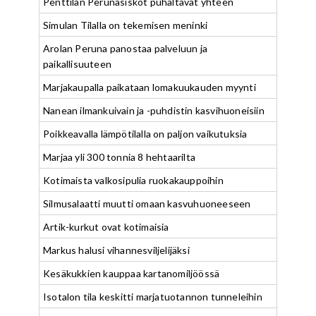
Penttilän Perunasiskot puhaltavat yhteen
Simulan Tilalla on tekemisen meninki
Arolan Peruna panostaa palveluun ja
paikallisuuteen
Marjakaupalla paikataan lomakuukauden myynti
Nanean ilmankuivain ja -puhdistin kasvihuoneisiin
Poikkeavalla lämpötilalla on paljon vaikutuksia
Marjaa yli 300 tonnia 8 hehtaarilta
Kotimaista valkosipulia ruokakauppoihin
Silmusalaatti muutti omaan kasvuhuoneeseen
Artik-kurkut ovat kotimaisia
Markus halusi vihannesviljelijäksi
Kesäkukkien kauppaa kartanomiljöössä
Isotalon tila keskitti marjatuotannon tunneleihin