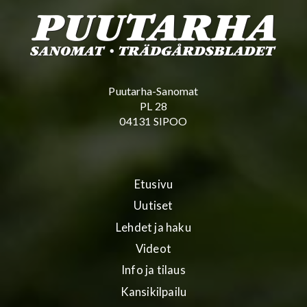
Puutarha-Sanomat
PL 28
04131 SIPOO
Etusivu
Uutiset
Lehdet ja haku
Videot
Info ja tilaus
Kansikilpailu