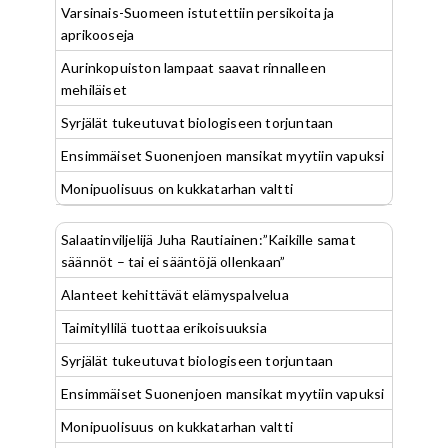
Varsinais-Suomeen istutettiin persikoita ja
aprikooseja
Aurinkopuiston lampaat saavat rinnalleen
mehiläiset
Syrjälät tukeutuvat biologiseen torjuntaan
Ensimmäiset Suonenjoen mansikat myytiin vapuksi
Monipuolisuus on kukkatarhan valtti
Salaatinviljelijä Juha Rautiainen:”Kaikille samat
säännöt – tai ei sääntöjä ollenkaan”
Alanteet kehittävät elämyspalvelua
Taimityllilä tuottaa erikoisuuksia
Syrjälät tukeutuvat biologiseen torjuntaan
Ensimmäiset Suonenjoen mansikat myytiin vapuksi
Monipuolisuus on kukkatarhan valtti