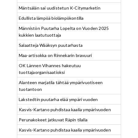
Mäntsälän sai uudistetun K-Citymarketin
Edullista lämpöä biolämpökontilla
Männistön Puutarha Lopelta on Vuoden 2025
kukkien laatutuottaja
Salaatteja Wääksyn puutarhasta
Maa-artisokka on Rinnekarin bravuuri
OK Lännen Vihannes hakeutuu
tuottajaorganisaatioksi
Alanteen marjatila tähtää ympärivuotiseen
tuotantoon
Lakstedtin puutarha elää ympäri vuoden
Kasvis-Kartano puhdistaa kaalia ympärivuoden
Perunakokeet jatkuvat Räpin tilalla
Kasvis-Kartano puhdistaa kaalia ympärivuoden