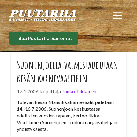
Siirry
sisältöön
Val
Tilaa Puutarha-Sanomat
Suonenjoella valmistaudutaan
kesän karnevaaleihin
17.1.2006
kirjoittaja
Jouko Tikkanen
Tulevan kesän Mansikkakarnevaalit pidetään
14.-16.7.2006. Suonenjoen keskustassa,
edellisten vuosien tapaan, kertoo Ilkka
Voutilainen Suonenjoen seudun marjanviljelijäin
yhdistyksestä.