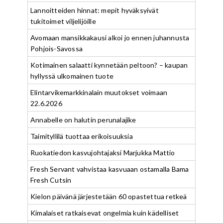
Lannoitteiden hinnat: mepit hyväksyivät
tukitoimet viljelijöille
Avomaan mansikkakausi alkoi jo ennen juhannusta
Pohjois-Savossa
Kotimainen salaatti kynnetään peltoon? – kaupan
hyllyssä ulkomainen tuote
Elintarvikemarkkinalain muutokset voimaan
22.6.2026
Annabelle on halutin perunalajike
Taimityllilä tuottaa erikoisuuksia
Ruokatiedon kasvujohtajaksi Marjukka Mattio
Fresh Servant vahvistaa kasvuaan ostamalla Bama
Fresh Cutsin
Kielon päivänä järjestetään 60 opastettua retkeä
Kimalaiset ratkaisevat ongelmia kuin kädelliset