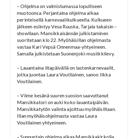
– Ohjelma on valmistumassa lopulliseen
muotoonsa. Perjantaina ohjelma alkaa
perinteisellä karnevaalikulkueella. Kulkueen
jälkeen esiintyy Vesa Ruuska, Tarjala takaisin –
showllaan. Mansikkaisännän julkistaminen
suoritetaan klo 22. Myöhäisillan ohjelmasta
vastaa Kari Vepsä Onnenmaa-yhtyeineen.
Samalla julkistetaan Suonenjoki-musiikkilevy.
– Lauantaina iltapäivällä on lastenkarnevaalit,
jotka juontaa Laura Voutilainen, sanoo Ilkka
Voutilainen.
– Viime kesänä suuren suosion saavuttanut
Mansikkatori on auki koko lauantaipäivän.
Mansikkatytön valinta ajoittuu myöhäisiltaan.
Illan myöhäisohjelmasta vastaa Laura
Voutilainen yhtyeineen.
– Sunnuntain ohjelma alkaa Mansikkakirkolla,