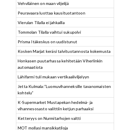
Vehviläinen on maan viljelijä
Peuravaara luottaa kausituotantoon
Vierulan Tilalla ei jahkailla
Tommolan Tilalla vaihtui sukupolvi
Prisma Itäkeskus on uudistunut
Kosken Marjat keräsi talvituotannosta kokemusta
Honkasen puutarhassa kehitetään Viherlinkin
automaatiota
Lähifarmi tuli mukaan vertikaaliviljelyyn
Jetta Kulmala:”Luomuvihanneksille tavanomaisten
kohtelu”
K-Supermarket Mustapekan hedelmä- ja
vihannesosasto valittiin ketjun parhaaksi
Ketteryys on Nurmitarhojen valtti
MOT mollasi mansikkatiloja