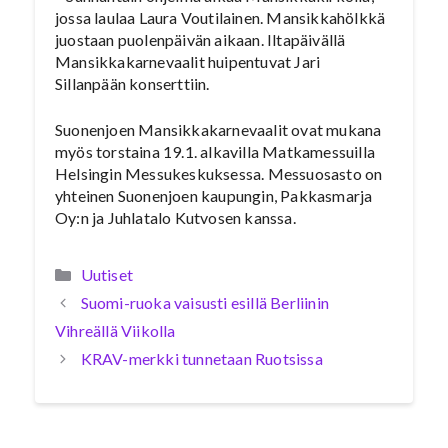
jossa laulaa Laura Voutilainen. Mansikkahölkkä
juostaan puolenpäivän aikaan. Iltapäivällä
Mansikkakarnevaalit huipentuvat Jari
Sillanpään konserttiin.
Suonenjoen Mansikkakarnevaalit ovat mukana
myös torstaina 19.1. alkavilla Matkamessuilla
Helsingin Messukeskuksessa. Messuosasto on
yhteinen Suonenjoen kaupungin, Pakkasmarja
Oy:n ja Juhlatalo Kutvosen kanssa.
Kategoriat
Uutiset
Suomi-ruoka vaisusti esillä Berliinin
Vihreällä Viikolla
KRAV-merkki tunnetaan Ruotsissa