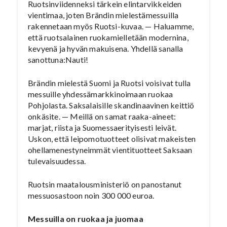
Ruotsinviidenneksi tärkein elintarvikkeiden
vientimaa, joten Brändin mielestämessuilla
rakennetaan myös Ruotsi-kuvaa. — Haluamme,
että ruotsalainen ruokamielletään modernina,
kevyenä ja hyvän makuisena. Yhdellä sanalla
sanottuna:Nauti!
Brändin mielestä Suomi ja Ruotsi voisivat tulla
messuille yhdessämarkkinoimaan ruokaa
Pohjolasta. Saksalaisille skandinaavinen keittiö
onkäsite. — Meillä on samat raaka-aineet:
marjat, riista ja Suomessaerityisesti leivät.
Uskon, että leipomotuotteet olisivat makeisten
ohellamenestyneimmät vientituotteet Saksaan
tulevaisuudessa.
Ruotsin maatalousministeriö on panostanut
messuosastoon noin 300 000 euroa.
Messuilla on ruokaa ja juomaa