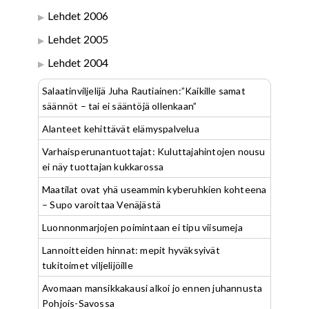
Lehdet 2006
Lehdet 2005
Lehdet 2004
Salaatinviljelijä Juha Rautiainen:”Kaikille samat
säännöt – tai ei sääntöjä ollenkaan”
Alanteet kehittävät elämyspalvelua
Varhaisperunantuottajat: Kuluttajahintojen nousu
ei näy tuottajan kukkarossa
Maatilat ovat yhä useammin kyberuhkien kohteena
– Supo varoittaa Venäjästä
Luonnonmarjojen poimintaan ei tipu viisumeja
Lannoitteiden hinnat: mepit hyväksyivät
tukitoimet viljelijöille
Avomaan mansikkakausi alkoi jo ennen juhannusta
Pohjois-Savossa