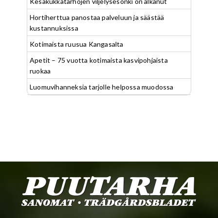
Kesäkukkatarhojen viljelysesonki on alkanut
Hortiherttua panostaa palveluun ja säästää
kustannuksissa
Kotimaista ruusua Kangasalta
Apetit – 75 vuotta kotimaista kasvipohjaista
ruokaa
Luomuvihanneksia tarjolle helpossa muodossa