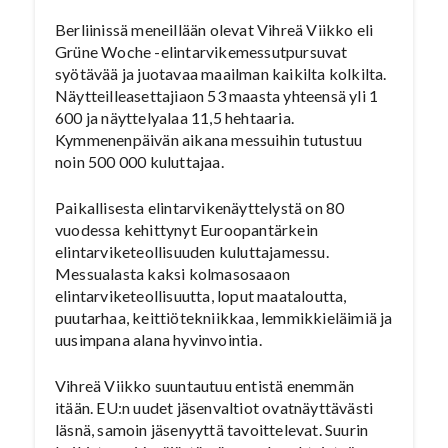
Berliinissä meneillään olevat Vihreä Viikko eli
Grüne Woche -elintarvikemessutpursuvat
syötävää ja juotavaa maailman kaikilta kolkilta.
Näytteilleasettajiaon 53 maasta yhteensä yli 1
600 ja näyttelyalaa 11,5 hehtaaria.
Kymmenenpäivän aikana messuihin tutustuu
noin 500 000 kuluttajaa.
Paikallisesta elintarvikenäyttelystä on 80
vuodessa kehittynyt Euroopantärkein
elintarviketeollisuuden kuluttajamessu.
Messualasta kaksi kolmasosaaon
elintarviketeollisuutta, loput maataloutta,
puutarhaa, keittiötekniikkaa, lemmikkieläimiä ja
uusimpana alana hyvinvointia.
Vihreä Viikko suuntautuu entistä enemmän
itään. EU:n uudet jäsenvaltiot ovatnäyttävästi
läsnä, samoin jäsenyyttä tavoittelevat. Suurin