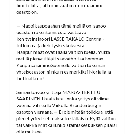
liioittelulta, sillä niin vaatimaton maamme
osasto on.
— Nappikauppaahan tämä meillä on, sanoo
osaston rakentamisesta vastaava
kehitysinsinööri LASSE TAKALO Centria -
tutkimus- ja kehityskeskuksesta. —
Naapurimaat ovat täällä valtion tuella, mutta
meillä pienyrittäjät saavathoitaa homman.
Kunpa saisimme Suomelle valtion tukeman
yhteisosaston niinkuin esimerkiksi Norjalla ja
Liettualla on!
Samaa toivoo yrittäjä MARJA-TERTTU
SAARINEN Ikaalisista, jonka yritys oli viime
vuonna Vihreällä Viikolla Brandenburgin
osaston vieraana. — Ei ole mitään tolkkua, että
pienet yritykset makselee tällaisia. Kyllä valtion
tai vaikka MatkailunEdistämiskeskuksen pitäisi
olla mukana.