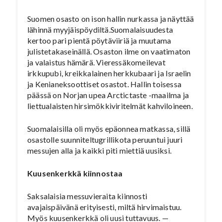
Suomen osasto on ison hallin nurkassa ja näyttää
lähinnä myyjäispöydiltä.Suomalaisuudesta
kertoo pari pientä pöytäviiriä ja muutama
julistetakaseinällä. Osaston ilme on vaatimaton
ja valaistus hämärä. Vieressäkomeilevat
irkkupubi, kreikkalainen herkkubaari ja Israelin
ja Kenianeksoottiset osastot. Hallin toisessa
päässä on Norjan upea Arctictaste -maailma ja
liettualaisten hirsimökkiviritelmät kahviloineen.
Suomalaisilla oli myös epäonnea matkassa, sillä
osastolle suunniteltugrillikota peruuntui juuri
messujen alla ja kaikki piti miettiä uusiksi.
Kuusenkerkkä kiinnostaa
Saksalaisia messuvieraita kiinnosti
avajaispäivänä erityisesti, miltä hirvimaistuu.
Myös kuusenkerkkä oli uusi tuttavuus. —