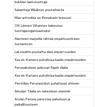
kukkien laatutuottaja
Salaatteja Wääksyn puutarhasta
Maa-artisokka on Rinnekarin bravuuri
OK Lännen Vihannes hakeutuu
tuottajaorganisaatioksi
Alanteen marjatila tähtää ympärivuotiseen
tuotantoon
Lakstedtin puutarha elää ympäri vuoden
Kasvis-Kartano puhdistaa kaalia ympärivuoden
Perunakokeet jatkuvat Räpin tilalla
Kasvis-Kartano puhdistaa kaalia ympärivuoden
Penttilän Perunasiskot puhaltavat yhteen
Simulan Tilalla on tekemisen meninki
Arolan Peruna panostaa palveluun ja
paikallisuuteen