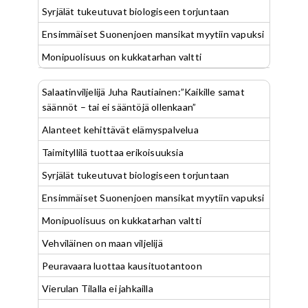
Syrjälät tukeutuvat biologiseen torjuntaan
Ensimmäiset Suonenjoen mansikat myytiin vapuksi
Monipuolisuus on kukkatarhan valtti
Salaatinviljelijä Juha Rautiainen:”Kaikille samat
säännöt – tai ei sääntöjä ollenkaan”
Alanteet kehittävät elämyspalvelua
Taimityllilä tuottaa erikoisuuksia
Syrjälät tukeutuvat biologiseen torjuntaan
Ensimmäiset Suonenjoen mansikat myytiin vapuksi
Monipuolisuus on kukkatarhan valtti
Vehviläinen on maan viljelijä
Peuravaara luottaa kausituotantoon
Vierulan Tilalla ei jahkailla