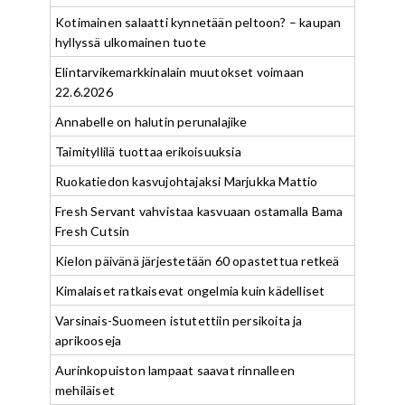
Kotimainen salaatti kynnetään peltoon? – kaupan
hyllyssä ulkomainen tuote
Elintarvikemarkkinalain muutokset voimaan
22.6.2026
Annabelle on halutin perunalajike
Taimityllilä tuottaa erikoisuuksia
Ruokatiedon kasvujohtajaksi Marjukka Mattio
Fresh Servant vahvistaa kasvuaan ostamalla Bama
Fresh Cutsin
Kielon päivänä järjestetään 60 opastettua retkeä
Kimalaiset ratkaisevat ongelmia kuin kädelliset
Varsinais-Suomeen istutettiin persikoita ja
aprikooseja
Aurinkopuiston lampaat saavat rinnalleen
mehiläiset