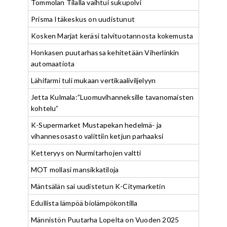
Tommolan Tilalla vaihtui sukupolvi
Prisma Itäkeskus on uudistunut
Kosken Marjat keräsi talvituotannosta kokemusta
Honkasen puutarhassa kehitetään Viherlinkin
automaatiota
Lähifarmi tuli mukaan vertikaaliviljelyyn
Jetta Kulmala:”Luomuvihanneksille tavanomaisten
kohtelu”
K-Supermarket Mustapekan hedelmä- ja
vihannesosasto valittiin ketjun parhaaksi
Ketteryys on Nurmitarhojen valtti
MOT mollasi mansikkatiloja
Mäntsälän sai uudistetun K-Citymarketin
Edullista lämpöä biolämpökontilla
Männistön Puutarha Lopelta on Vuoden 2025