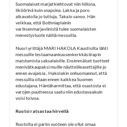
Suomalaiset marjatkiehtovat niin hillona,
liköörinä kuin snapsina. Lakka ja poro
alkavatolla jo tuttuja, Takalo sanoo. Hän
veikkaa, että Bothniaplainin
variksenmarjaviinistä tulee suomalaisten
menestystuote näillä messuilla.
Nuori yrittäjä MARI HAKOLA Kaustisilta lähti
messuille testaamaankuusenkerkkäsiirapin
maistumista saksalaisille. Ensimmäiset tuotteet
menivätkaupaksi muille näytteilleasettajille jo
ennen avajaisia . Hakolakin onhuomannut, että
messuilla ollaan ennen kaikkea Suomen
edustajana. Häntäharmittaa, että osastosta ei
varojen puutteessa saatu niin edustavaakuin
voisi toivoa.
Ruotsi ratsastaa hirvellä
Ruotsilla ei pariin vuoteen ole ollut omaa