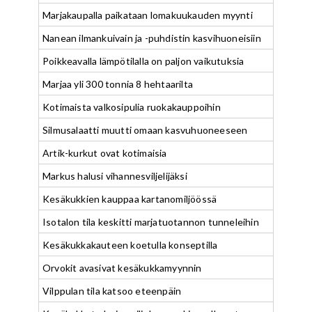
Marjakaupalla paikataan lomakuukauden myynti
Nanean ilmankuivain ja -puhdistin kasvihuoneisiin
Poikkeavalla lämpötilalla on paljon vaikutuksia
Marjaa yli 300 tonnia 8 hehtaarilta
Kotimaista valkosipulia ruokakauppoihin
Silmusalaatti muutti omaan kasvuhuoneeseen
Artik-kurkut ovat kotimaisia
Markus halusi vihannesviljelijäksi
Kesäkukkien kauppaa kartanomiljöössä
Isotalon tila keskitti marjatuotannon tunneleihin
Kesäkukkakauteen koetulla konseptilla
Orvokit avasivat kesäkukkamyynnin
Vilppulan tila katsoo eteenpäin