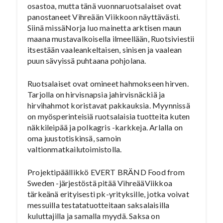
osastoa, mutta tänä vuonnaruotsalaiset ovat
panostaneet Vihreään Viikkoon näyttävästi.
Siinä missäNorja luo mainetta arktisen maun
maana mustavalkoisella ilmeellään, Ruotsiviestii
itsestään vaaleankeltaisen, sinisen ja vaalean
puun sävyissä puhtaana pohjolana.
Ruotsalaiset ovat omineet hahmokseen hirven.
Tarjolla on hirvisnapsia jahirvisnäckiä ja
hirvihahmot koristavat pakkauksia. Myynnissä
on myösperinteisiä ruotsalaisia tuotteita kuten
näkkileipää ja polkagris -karkkeja. Arlalla on
oma juustotiskinsä, samoin
valtionmatkailutoimistolla.
Projektipäällikkö EVERT BRÄND Food from
Sweden -järjestöstä pitää VihreääViikkoa
tärkeänä erityisesti pk-yrityksille, jotka voivat
messuilla testatatuotteitaan saksalaisilla
kuluttajilla ja samalla myydä. Saksa on