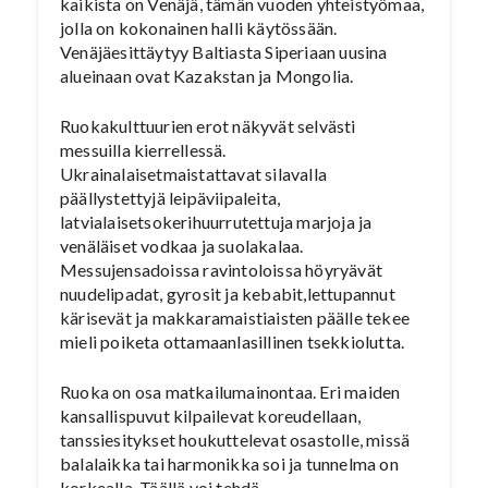
kaikista on Venäjä, tämän vuoden yhteistyömaa,
jolla on kokonainen halli käytössään.
Venäjäesittäytyy Baltiasta Siperiaan uusina
alueinaan ovat Kazakstan ja Mongolia.
Ruokakulttuurien erot näkyvät selvästi
messuilla kierrellessä.
Ukrainalaisetmaistattavat silavalla
päällystettyjä leipäviipaleita,
latvialaisetsokerihuurrutettuja marjoja ja
venäläiset vodkaa ja suolakalaa.
Messujensadoissa ravintoloissa höyryävät
nuudelipadat, gyrosit ja kebabit,lettupannut
kärisevät ja makkaramaistiaisten päälle tekee
mieli poiketa ottamaanlasillinen tsekkiolutta.
Ruoka on osa matkailumainontaa. Eri maiden
kansallispuvut kilpailevat koreudellaan,
tanssiesitykset houkuttelevat osastolle, missä
balalaikka tai harmonikka soi ja tunnelma on
korkealla. Täällä voi tehdä