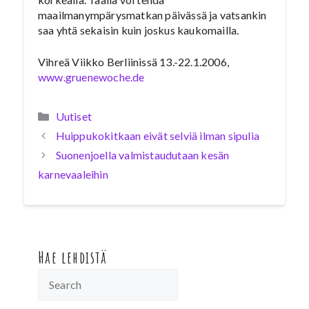
maailmanympärysmatkan päivässä ja vatsankin
saa yhtä sekaisin kuin joskus kaukomailla.
Vihreä Viikko Berliinissä 13.-22.1.2006,
www.gruenewoche.de
Kategoriat
Uutiset
Huippukokitkaan eivät selviä ilman sipulia
Suonenjoella valmistaudutaan kesän
karnevaaleihin
Hae lehdistä