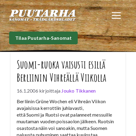
Siirry
sisältöön
Val
Tilaa Puutarha-Sanomat
Suomi-ruoka vaisusti esillä
Berliinin Vihreällä Viikolla
16.1.2006
kirjoittaja
Jouko Tikkanen
Berliinin Grüne Wochen eli Vihreän Viikon
avajaisissa kerrottiin juhlavasti,
että Suomi ja Ruotsi ovat palanneet messuille
muutaman vuoden poissaolon jälkeen. Ruotsin
osastosta näin voi sanoakin, mutta Suomen
paluusta puhuminen saattaa kuulostaa