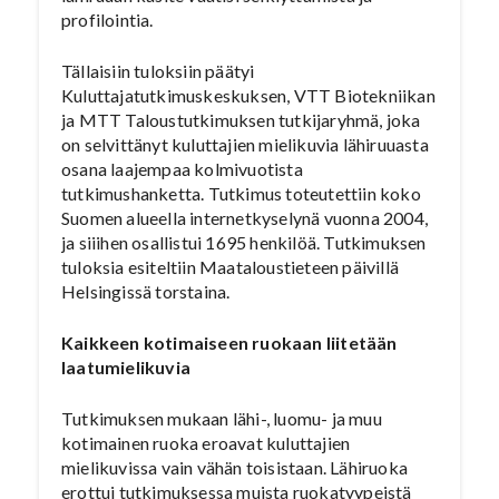
profilointia.
Tällaisiin tuloksiin päätyi
Kuluttajatutkimuskeskuksen, VTT Biotekniikan
ja MTT Taloustutkimuksen tutkijaryhmä, joka
on selvittänyt kuluttajien mielikuvia lähiruuasta
osana laajempaa kolmivuotista
tutkimushanketta. Tutkimus toteutettiin koko
Suomen alueella internetkyselynä vuonna 2004,
ja siiihen osallistui 1695 henkilöä. Tutkimuksen
tuloksia esiteltiin Maataloustieteen päivillä
Helsingissä torstaina.
Kaikkeen kotimaiseen ruokaan liitetään
laatumielikuvia
Tutkimuksen mukaan lähi-, luomu- ja muu
kotimainen ruoka eroavat kuluttajien
mielikuvissa vain vähän toisistaan. Lähiruoka
erottui tutkimuksessa muista ruokatyypeistä