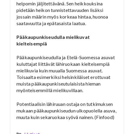
helpomin jäljitettävänä. Sen heikkouksina
pidetään heikon tunnistettavuuden lisäksi
jossain määrin myös korkeaa hintaa, huonoa
saatavuutta ja epätasaista laatua.
Pääkaupunkiseudulla mielikuvat
kielteisempiä
Pääkaupunkiseudulla ja Etelä-Suomessa asuvat
kuluttajat liittävät lähiruokaan kielteisempiä
mielikuvia kuin muualla Suomessa asuvat.
Toisaalta esimerkiksi helsinkiläiset erottuvat
muista pääkaupunkiseutulaisista hieman
myönteisemmillä mielikuvillaan.
Potentiaalisin lähiruuan ostaja on tutkimuksen
mukaan pääkaupunkiseudun ulkopuolella asuva,
muuta kuin sekaruokaa syövä nainen. (Finfood)
Kategoriat