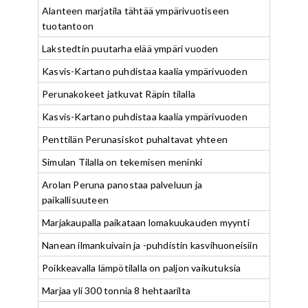
Alanteen marjatila tähtää ympärivuotiseen
tuotantoon
Lakstedtin puutarha elää ympäri vuoden
Kasvis-Kartano puhdistaa kaalia ympärivuoden
Perunakokeet jatkuvat Räpin tilalla
Kasvis-Kartano puhdistaa kaalia ympärivuoden
Penttilän Perunasiskot puhaltavat yhteen
Simulan Tilalla on tekemisen meninki
Arolan Peruna panostaa palveluun ja
paikallisuuteen
Marjakaupalla paikataan lomakuukauden myynti
Nanean ilmankuivain ja -puhdistin kasvihuoneisiin
Poikkeavalla lämpötilalla on paljon vaikutuksia
Marjaa yli 300 tonnia 8 hehtaarilta