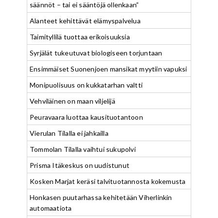
säännöt – tai ei sääntöjä ollenkaan”
Alanteet kehittävät elämyspalvelua
Taimityllilä tuottaa erikoisuuksia
Syrjälät tukeutuvat biologiseen torjuntaan
Ensimmäiset Suonenjoen mansikat myytiin vapuksi
Monipuolisuus on kukkatarhan valtti
Vehviläinen on maan viljelijä
Peuravaara luottaa kausituotantoon
Vierulan Tilalla ei jahkailla
Tommolan Tilalla vaihtui sukupolvi
Prisma Itäkeskus on uudistunut
Kosken Marjat keräsi talvituotannosta kokemusta
Honkasen puutarhassa kehitetään Viherlinkin
automaatiota