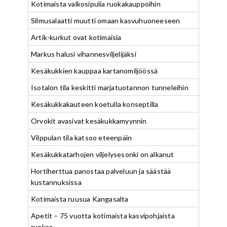
Kotimaista valkosipulia ruokakauppoihin
Silmusalaatti muutti omaan kasvuhuoneeseen
Artik-kurkut ovat kotimaisia
Markus halusi vihannesviljelijäksi
Kesäkukkien kauppaa kartanomiljöössä
Isotalon tila keskitti marjatuotannon tunneleihin
Kesäkukkakauteen koetulla konseptilla
Orvokit avasivat kesäkukkamyynnin
Vilppulan tila katsoo eteenpäin
Kesäkukkatarhojen viljelysesonki on alkanut
Hortiherttua panostaa palveluun ja säästää
kustannuksissa
Kotimaista ruusua Kangasalta
Apetit – 75 vuotta kotimaista kasvipohjaista
ruokaa