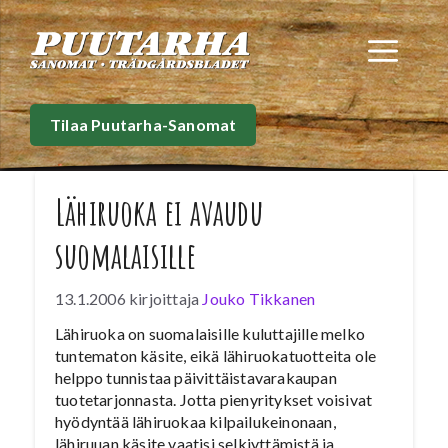
Siirry
sisältöön
Val
Tilaa Puutarha-Sanomat
Lähiruoka ei avaudu
suomalaisille
13.1.2006
kirjoittaja
Jouko Tikkanen
Lähiruoka on suomalaisille kuluttajille melko
tuntematon käsite, eikä lähiruokatuotteita ole
helppo tunnistaa päivittäistavarakaupan
tuotetarjonnasta. Jotta pienyritykset voisivat
hyödyntää lähiruokaa kilpailukeinonaan,
lähiruuan käsite vaatisi selkiyttämistä ja