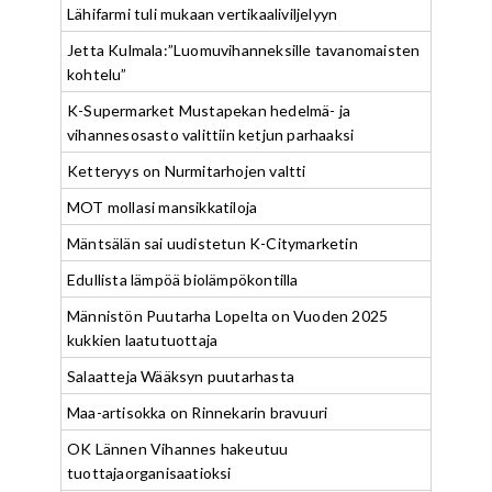
Lähifarmi tuli mukaan vertikaaliviljelyyn
Jetta Kulmala:”Luomuvihanneksille tavanomaisten
kohtelu”
K-Supermarket Mustapekan hedelmä- ja
vihannesosasto valittiin ketjun parhaaksi
Ketteryys on Nurmitarhojen valtti
MOT mollasi mansikkatiloja
Mäntsälän sai uudistetun K-Citymarketin
Edullista lämpöä biolämpökontilla
Männistön Puutarha Lopelta on Vuoden 2025
kukkien laatutuottaja
Salaatteja Wääksyn puutarhasta
Maa-artisokka on Rinnekarin bravuuri
OK Lännen Vihannes hakeutuu
tuottajaorganisaatioksi