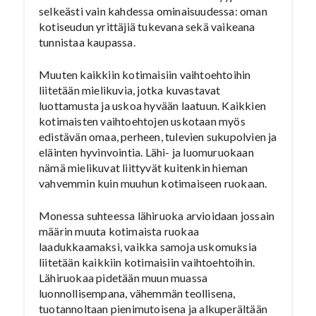
selkeästi vain kahdessa ominaisuudessa: oman
kotiseudun yrittäjiä tukevana sekä vaikeana
tunnistaa kaupassa.
Muuten kaikkiin kotimaisiin vaihtoehtoihin
liitetään mielikuvia, jotka kuvastavat
luottamusta ja uskoa hyvään laatuun. Kaikkien
kotimaisten vaihtoehtojen uskotaan myös
edistävän omaa, perheen, tulevien sukupolvien ja
eläinten hyvinvointia. Lähi- ja luomuruokaan
nämä mielikuvat liittyvät kuitenkin hieman
vahvemmin kuin muuhun kotimaiseen ruokaan.
Monessa suhteessa lähiruoka arvioidaan jossain
määrin muuta kotimaista ruokaa
laadukkaamaksi, vaikka samoja uskomuksia
liitetään kaikkiin kotimaisiin vaihtoehtoihin.
Lähiruokaa pidetään muun muassa
luonnollisempana, vähemmän teollisena,
tuotannoltaan pienimutoisena ja alkuperältään