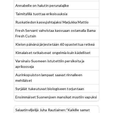
Annabelle on halutin perunalajike
Taimityllilä tuottaa erikoisuuksia
Ruokatiedon kasvujohtajaksi Marjukka Mattio
Fresh Servant vahvistaa kasvuaan ostamalla Bama
Fresh Cutsin
Kielon päivänä järjestetään 60 opastettua retkeä
Kimalaiset ratkaisevat ongelmia kuin kädelliset
Varsinais-Suomeen istutettiin persikoita ja
aprikooseja
Aurinkopuiston lampaat saavat rinnalleen
mehiläiset
Syrjälät tukeutuvat biologiseen torjuntaan
Ensimmäiset Suonenjoen mansikat myytiin vapuksi
Salaatinviljelijä Juha Rautiainen:”Kaikille samat