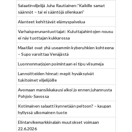
Salaatinviljelijä Juha Rautiainen:”Kaikille samat
säännöt – tai ei sääntöjä ollenkaan”
Alanteet kehittävät elämyspalvelua
Varhaisperunantuottajat: Kuluttajahintojen nousu
ei näy tuottajan kukkarossa
Maatilat ovat yhä useammin kyberuhkien kohteena
– Supo varoittaa Venäjästä
Luonnonmarjojen poimintaan ei tipu viisumeja
Lannoitteiden hinnat: mepit hyväksyivät
tukitoimet viljelijöille
Avomaan mansikkakausi alkoi jo ennen juhannusta
Pohjois-Savossa
Kotimainen salaatti kynnetään peltoon? – kaupan
hyllyssä ulkomainen tuote
Elintarvikemarkkinalain muutokset voimaan
22.6.2026