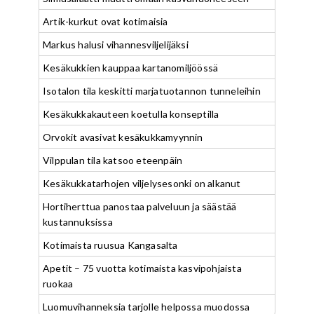
Artik-kurkut ovat kotimaisia
Markus halusi vihannesviljelijäksi
Kesäkukkien kauppaa kartanomiljöössä
Isotalon tila keskitti marjatuotannon tunneleihin
Kesäkukkakauteen koetulla konseptilla
Orvokit avasivat kesäkukkamyynnin
Vilppulan tila katsoo eteenpäin
Kesäkukkatarhojen viljelysesonki on alkanut
Hortiherttua panostaa palveluun ja säästää
kustannuksissa
Kotimaista ruusua Kangasalta
Apetit – 75 vuotta kotimaista kasvipohjaista
ruokaa
Luomuvihanneksia tarjolle helpossa muodossa