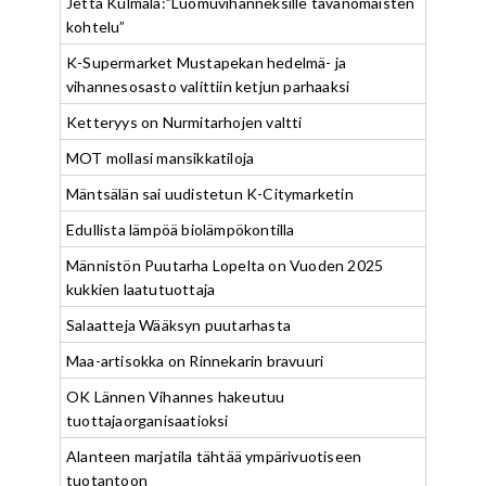
Jetta Kulmala:”Luomuvihanneksille tavanomaisten
kohtelu”
K-Supermarket Mustapekan hedelmä- ja
vihannesosasto valittiin ketjun parhaaksi
Ketteryys on Nurmitarhojen valtti
MOT mollasi mansikkatiloja
Mäntsälän sai uudistetun K-Citymarketin
Edullista lämpöä biolämpökontilla
Männistön Puutarha Lopelta on Vuoden 2025
kukkien laatutuottaja
Salaatteja Wääksyn puutarhasta
Maa-artisokka on Rinnekarin bravuuri
OK Lännen Vihannes hakeutuu
tuottajaorganisaatioksi
Alanteen marjatila tähtää ympärivuotiseen
tuotantoon