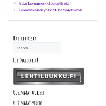
EU:n luomumerkki pakolliseksi
Lemminkäinen yhtiöitti betoniyksikön
Hae lehdistä
Lue Digilehtiä!
Uusimmat uutiset
Uusimmat videot