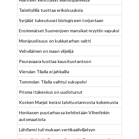
Taimityllilä tuottaa erikoisuuksia
Syrjälät tukeutuvat biologiseen torjuntaan
Ensimmäiset Suonenjoen mansikat myytiin vapuksi
Monipuolisuus on kukkatarhan valtti
Vehviläinen on maan viljelijä
Peuravaara luottaa kausituotantoon
Vierulan Tilalla ei jahkailla
Tommolan Tilalla vaihtui sukupolvi
Prisma Itäkeskus on uudistunut
Kosken Marjat keräsi talvituotannosta kokemusta
Honkasen puutarhassa kehitetään Viherlinkin
automaatiota
Lähifarmi tuli mukaan vertikaaliviljelyyn