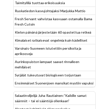
Taimityllilä tuottaa erikoisuuksia
Ruokatiedon kasvujohtajaksi Marjukka Mattio
Fresh Servant vahvistaa kasvuaan ostamalla Bama
Fresh Cutsin
Kielon päivänä järjestetään 60 opastettua retkeä
Kimalaiset ratkaisevat ongelmia kuin kädelliset
Varsinais-Suomeen istutettiin persikoita ja
aprikooseja
Aurinkopuiston lampaat saavat rinnalleen
mehiläiset
Syrjälät tukeutuvat biologiseen torjuntaan
Ensimmäiset Suonenjoen mansikat myytiin vapuksi
Salaatinviljelijä Juha Rautiainen:”Kaikille samat
säännöt – tai ei sääntöjä ollenkaan”
Alanteet kehittävät elämyspalvelua