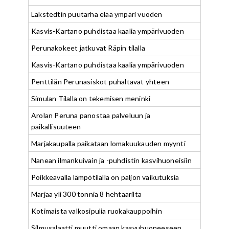
Lakstedtin puutarha elää ympäri vuoden
Kasvis-Kartano puhdistaa kaalia ympärivuoden
Perunakokeet jatkuvat Räpin tilalla
Kasvis-Kartano puhdistaa kaalia ympärivuoden
Penttilän Perunasiskot puhaltavat yhteen
Simulan Tilalla on tekemisen meninki
Arolan Peruna panostaa palveluun ja
paikallisuuteen
Marjakaupalla paikataan lomakuukauden myynti
Nanean ilmankuivain ja -puhdistin kasvihuoneisiin
Poikkeavalla lämpötilalla on paljon vaikutuksia
Marjaa yli 300 tonnia 8 hehtaarilta
Kotimaista valkosipulia ruokakauppoihin
Silmusalaatti muutti omaan kasvuhuoneeseen