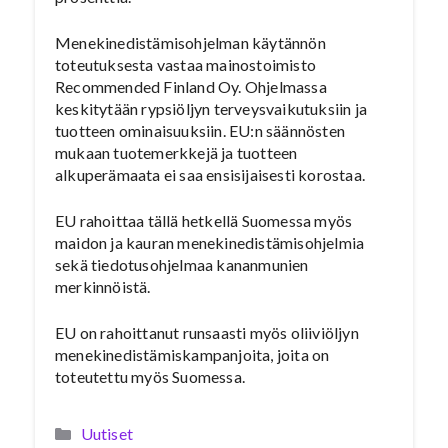
Menekinedistämisohjelman käytännön
toteutuksesta vastaa mainostoimisto
Recommended Finland Oy. Ohjelmassa
keskitytään rypsiöljyn terveysvaikutuksiin ja
tuotteen ominaisuuksiin. EU:n säännösten
mukaan tuotemerkkejä ja tuotteen
alkuperämaata ei saa ensisijaisesti korostaa.
EU rahoittaa tällä hetkellä Suomessa myös
maidon ja kauran menekinedistämisohjelmia
sekä tiedotusohjelmaa kananmunien
merkinnöistä.
EU on rahoittanut runsaasti myös oliiviöljyn
menekinedistämiskampanjoita, joita on
toteutettu myös Suomessa.
Kategoriat
Uutiset