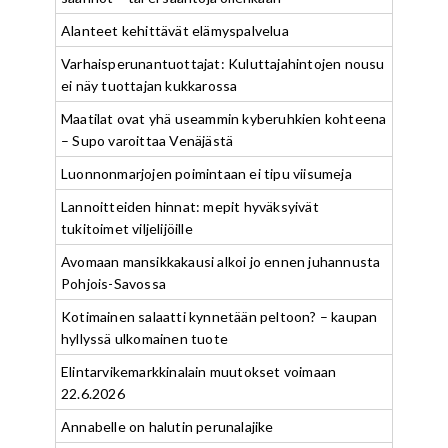
Alanteet kehittävät elämyspalvelua
Varhaisperunantuottajat: Kuluttajahintojen nousu
ei näy tuottajan kukkarossa
Maatilat ovat yhä useammin kyberuhkien kohteena
– Supo varoittaa Venäjästä
Luonnonmarjojen poimintaan ei tipu viisumeja
Lannoitteiden hinnat: mepit hyväksyivät
tukitoimet viljelijöille
Avomaan mansikkakausi alkoi jo ennen juhannusta
Pohjois-Savossa
Kotimainen salaatti kynnetään peltoon? – kaupan
hyllyssä ulkomainen tuote
Elintarvikemarkkinalain muutokset voimaan
22.6.2026
Annabelle on halutin perunalajike