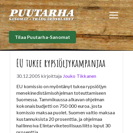
Siirry
sisältöön
Val
Tilaa Puutarha-Sanomat
EU tukee rypsiöljykampanjaa
30.12.2005
kirjoittaja
Jouko Tikkanen
EU komissio on myöntänyt tukea rypsiöljyn
menekinedistämisohjelman toteuttamiseen
Suomessa. Tammikuussa alkavan ohjelman
kokonaisbudjetti on 750 000 euroa, josta
komissio maksaa puolet. Suomen valtio maksaa
kustannuksista 20 prosenttia, ja ohjelmaa
hallinnoiva Elintarviketeollisuusliitto loput 30
prosenttia.