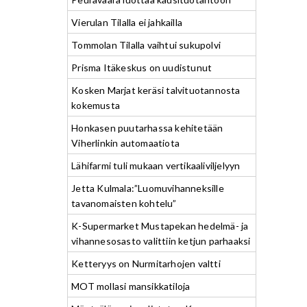
Vierulan Tilalla ei jahkailla
Tommolan Tilalla vaihtui sukupolvi
Prisma Itäkeskus on uudistunut
Kosken Marjat keräsi talvituotannosta
kokemusta
Honkasen puutarhassa kehitetään
Viherlinkin automaatiota
Lähifarmi tuli mukaan vertikaaliviljelyyn
Jetta Kulmala:”Luomuvihanneksille
tavanomaisten kohtelu”
K-Supermarket Mustapekan hedelmä- ja
vihannesosasto valittiin ketjun parhaaksi
Ketteryys on Nurmitarhojen valtti
MOT mollasi mansikkatiloja