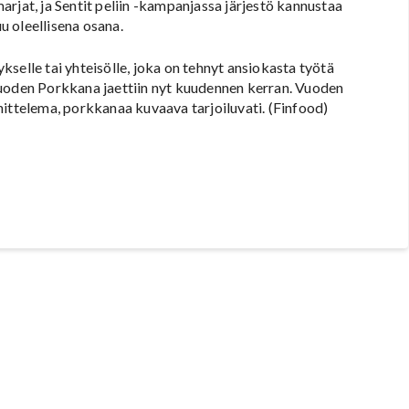
rjat, ja Sentit peliin -kampanjassa järjestö kannustaa
uu oleellisena osana.
selle tai yhteisölle, joka on tehnyt ansiokasta työtä
Vuoden Porkkana jaettiin nyt kuudennen kerran. Vuoden
telema, porkkanaa kuvaava tarjoiluvati. (Finfood)