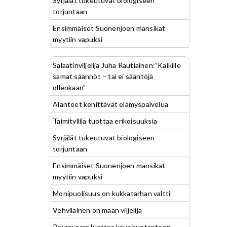
Syrjälät tukeutuvat biologiseen
torjuntaan
Ensimmäiset Suonenjoen mansikat
myytiin vapuksi
Salaatinviljelijä Juha Rautiainen:”Kaikille
samat säännöt – tai ei sääntöjä
ollenkaan”
Alanteet kehittävät elämyspalvelua
Taimityllilä tuottaa erikoisuuksia
Syrjälät tukeutuvat biologiseen
torjuntaan
Ensimmäiset Suonenjoen mansikat
myytiin vapuksi
Monipuolisuus on kukkatarhan valtti
Vehviläinen on maan viljelijä
Peuravaara luottaa kausituotantoon