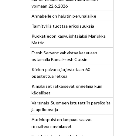
voimaan 22.6.2026
Annabelle on halutin perunalajike
Taimityllilä tuottaa erikoisuuksia
Ruokatiedon kasvujohtajaksi Marjukka
Mattio
Fresh Servant vahvistaa kasvuaan
ostamalla Bama Fresh Cutsin
Kielon päivänä järjestetään 60
opastettua retkeä
Kimalaiset ratkaisevat ongelmia kuin
kädelliset
Varsinais-Suomeen istutettiin persikoita
ja aprikooseja
Aurinkopuiston lampaat saavat
rinnalleen mehiläiset