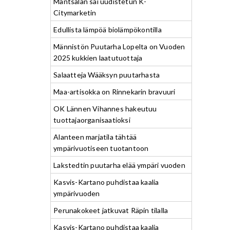
Mäntsälän sai uudistetun K-
Citymarketin
Edullista lämpöä biolämpökontilla
Männistön Puutarha Lopelta on Vuoden
2025 kukkien laatutuottaja
Salaatteja Wääksyn puutarhasta
Maa-artisokka on Rinnekarin bravuuri
OK Lännen Vihannes hakeutuu
tuottajaorganisaatioksi
Alanteen marjatila tähtää
ympärivuotiseen tuotantoon
Lakstedtin puutarha elää ympäri vuoden
Kasvis-Kartano puhdistaa kaalia
ympärivuoden
Perunakokeet jatkuvat Räpin tilalla
Kasvis-Kartano puhdistaa kaalia