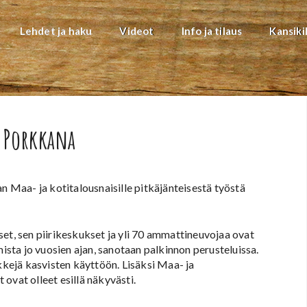
Lehdet ja haku
Videot
Info ja tilaus
Kansiki
n Porkkana
Maa- ja kotitalousnaisille pitkäjänteisestä työstä
et, sen piirikeskukset ja yli 70 ammattineuvojaa ovat
ta jo vuosien ajan, sanotaan palkinnon perusteluissa.
nkkejä kasvisten käyttöön. Lisäksi Maa- ja
ovat olleet esillä näkyvästi.