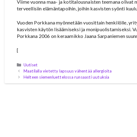
Viime vuonna maa- ja kotitalousnaisten teemana olivat ma
terveellisiin elämäntapoihin, joihin kasvisten syönti kuul
Vuoden Porkkana myönnetään vuosittain henkilölle, yrityk
kasvisten käytön lisäämiseksi ja monipuolistamiseksi. 
Porkkana 2006 on keraamikko Jaana Sarpaniemen suunnit
[
Kategoriat
Uutiset
Maatilalla vietetty lapsuus vähentää allergioita
Helteen siemenluettelossa runsaasti uutuksia