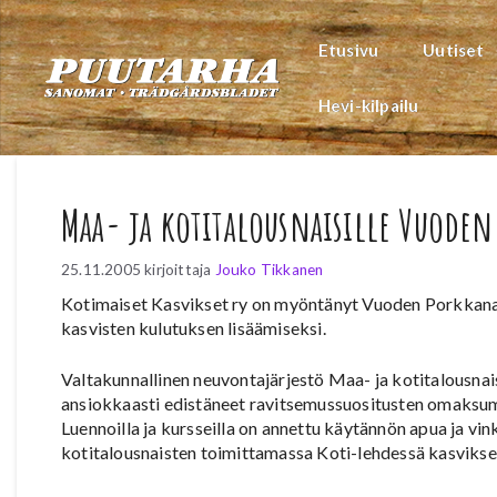
Siirry
sisältöön
Etusivu
Uutiset
Hevi-kilpailu
Maa- ja kotitalousnaisille Vuode
25.11.2005
kirjoittaja
Jouko Tikkanen
Kotimaiset Kasvikset ry on myöntänyt Vuoden Porkkanan 
kasvisten kulutuksen lisäämiseksi.
Valtakunnallinen neuvontajärjestö Maa- ja kotitalousnais
ansiokkaasti edistäneet ravitsemussuositusten omaksumis
Luennoilla ja kursseilla on annettu käytännön apua ja vi
kotitalousnaisten toimittamassa Koti-lehdessä kasvikset 