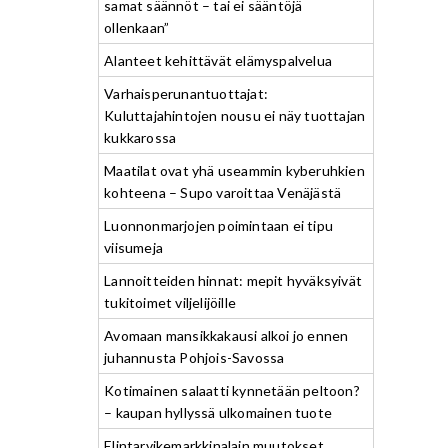
samat säännöt – tai ei sääntöjä
ollenkaan”
Alanteet kehittävät elämyspalvelua
Varhaisperunantuottajat:
Kuluttajahintojen nousu ei näy tuottajan
kukkarossa
Maatilat ovat yhä useammin kyberuhkien
kohteena – Supo varoittaa Venäjästä
Luonnonmarjojen poimintaan ei tipu
viisumeja
Lannoitteiden hinnat: mepit hyväksyivät
tukitoimet viljelijöille
Avomaan mansikkakausi alkoi jo ennen
juhannusta Pohjois-Savossa
Kotimainen salaatti kynnetään peltoon?
– kaupan hyllyssä ulkomainen tuote
Elintarvikemarkkinalain muutokset