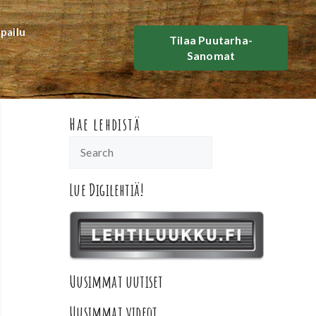
lpailu
Tilaa Puutarha-
Sanomat
Hae lehdistä
Lue Digilehtiä!
Uusimmat uutiset
Uusimmat videot