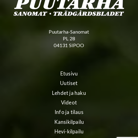
Puutarha-Sanomat
PL 28
04131 SIPOO
Etusivu
Uutiset
Lehdet ja haku
Videot
Info ja tilaus
Kansikilpailu
Hevi-kilpailu