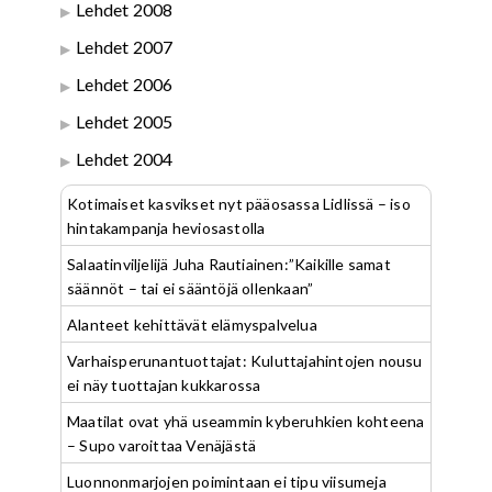
Lehdet 2008
Lehdet 2007
Lehdet 2006
Lehdet 2005
Lehdet 2004
Kotimaiset kasvikset nyt pääosassa Lidlissä – iso
hintakampanja heviosastolla
Salaatinviljelijä Juha Rautiainen:”Kaikille samat
säännöt – tai ei sääntöjä ollenkaan”
Alanteet kehittävät elämyspalvelua
Varhaisperunantuottajat: Kuluttajahintojen nousu
ei näy tuottajan kukkarossa
Maatilat ovat yhä useammin kyberuhkien kohteena
– Supo varoittaa Venäjästä
Luonnonmarjojen poimintaan ei tipu viisumeja