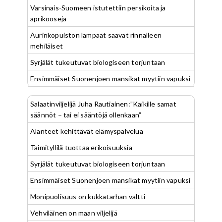
Varsinais-Suomeen istutettiin persikoita ja
aprikooseja
Aurinkopuiston lampaat saavat rinnalleen
mehiläiset
Syrjälät tukeutuvat biologiseen torjuntaan
Ensimmäiset Suonenjoen mansikat myytiin vapuksi
Salaatinviljelijä Juha Rautiainen:”Kaikille samat
säännöt – tai ei sääntöjä ollenkaan”
Alanteet kehittävät elämyspalvelua
Taimityllilä tuottaa erikoisuuksia
Syrjälät tukeutuvat biologiseen torjuntaan
Ensimmäiset Suonenjoen mansikat myytiin vapuksi
Monipuolisuus on kukkatarhan valtti
Vehviläinen on maan viljelijä