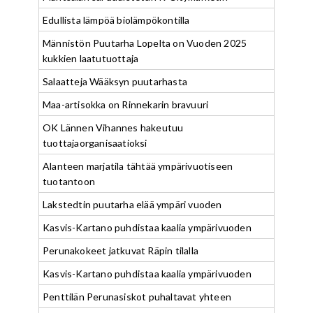
Edullista lämpöä biolämpökontilla
Männistön Puutarha Lopelta on Vuoden 2025
kukkien laatutuottaja
Salaatteja Wääksyn puutarhasta
Maa-artisokka on Rinnekarin bravuuri
OK Lännen Vihannes hakeutuu
tuottajaorganisaatioksi
Alanteen marjatila tähtää ympärivuotiseen
tuotantoon
Lakstedtin puutarha elää ympäri vuoden
Kasvis-Kartano puhdistaa kaalia ympärivuoden
Perunakokeet jatkuvat Räpin tilalla
Kasvis-Kartano puhdistaa kaalia ympärivuoden
Penttilän Perunasiskot puhaltavat yhteen