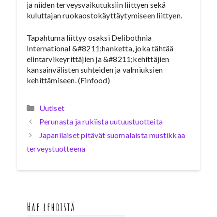
ja niiden terveysvaikutuksiin liittyen sekä
kuluttajan ruokaostokäyttäytymiseen liittyen.
Tapahtuma liittyy osaksi Delibothnia
International &#8211;hanketta, joka tähtää
elintarvikeyrittäjien ja &#8211;kehittäjien
kansainvälisten suhteiden ja valmiuksien
kehittämiseen. (Finfood)
Kategoriat
Uutiset
Perunasta ja rukiista uutuustuotteita
Japanilaiset pitävät suomalaista mustikkaa
terveystuotteena
Hae lehdistä