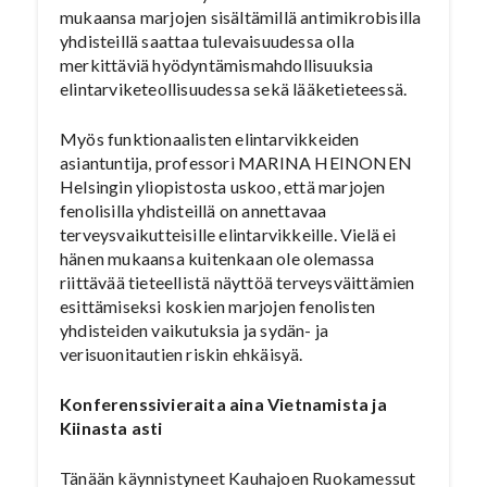
mukaansa marjojen sisältämillä antimikrobisilla
yhdisteillä saattaa tulevaisuudessa olla
merkittäviä hyödyntämismahdollisuuksia
elintarviketeollisuudessa sekä lääketieteessä.
Myös funktionaalisten elintarvikkeiden
asiantuntija, professori MARINA HEINONEN
Helsingin yliopistosta uskoo, että marjojen
fenolisilla yhdisteillä on annettavaa
terveysvaikutteisille elintarvikkeille. Vielä ei
hänen mukaansa kuitenkaan ole olemassa
riittävää tieteellistä näyttöä terveysväittämien
esittämiseksi koskien marjojen fenolisten
yhdisteiden vaikutuksia ja sydän- ja
verisuonitautien riskin ehkäisyä.
Konferenssivieraita aina Vietnamista ja
Kiinasta asti
Tänään käynnistyneet Kauhajoen Ruokamessut