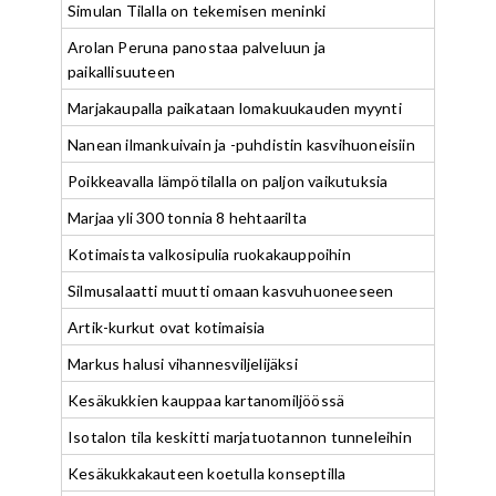
Simulan Tilalla on tekemisen meninki
Arolan Peruna panostaa palveluun ja
paikallisuuteen
Marjakaupalla paikataan lomakuukauden myynti
Nanean ilmankuivain ja -puhdistin kasvihuoneisiin
Poikkeavalla lämpötilalla on paljon vaikutuksia
Marjaa yli 300 tonnia 8 hehtaarilta
Kotimaista valkosipulia ruokakauppoihin
Silmusalaatti muutti omaan kasvuhuoneeseen
Artik-kurkut ovat kotimaisia
Markus halusi vihannesviljelijäksi
Kesäkukkien kauppaa kartanomiljöössä
Isotalon tila keskitti marjatuotannon tunneleihin
Kesäkukkakauteen koetulla konseptilla