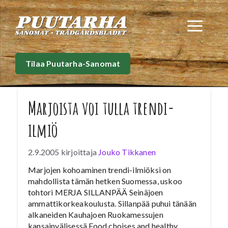
Siirry
sisältöön
Val
Tilaa Puutarha-Sanomat
Marjoista voi tulla trendi-
ilmiö
2.9.2005
kirjoittaja
Jouko Tikkanen
Marjojen kohoaminen trendi-ilmiöksi on
mahdollista tämän hetken Suomessa, uskoo
tohtori MERJA SILLANPÄÄ Seinäjoen
ammattikorkeakoulusta. Sillanpää puhui tänään
alkaneiden Kauhajoen Ruokamessujen
kansainvälisessä Food choises and healthy