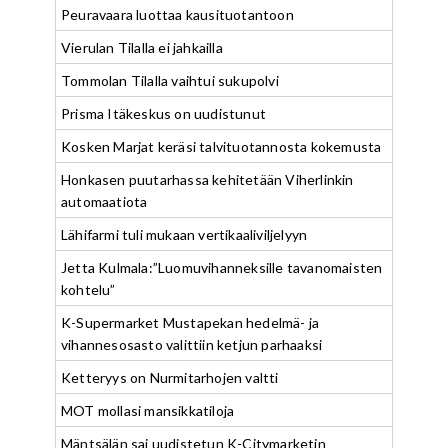
Peuravaara luottaa kausituotantoon
Vierulan Tilalla ei jahkailla
Tommolan Tilalla vaihtui sukupolvi
Prisma Itäkeskus on uudistunut
Kosken Marjat keräsi talvituotannosta kokemusta
Honkasen puutarhassa kehitetään Viherlinkin
automaatiota
Lähifarmi tuli mukaan vertikaaliviljelyyn
Jetta Kulmala:”Luomuvihanneksille tavanomaisten
kohtelu”
K-Supermarket Mustapekan hedelmä- ja
vihannesosasto valittiin ketjun parhaaksi
Ketteryys on Nurmitarhojen valtti
MOT mollasi mansikkatiloja
Mäntsälän sai uudistetun K-Citymarketin