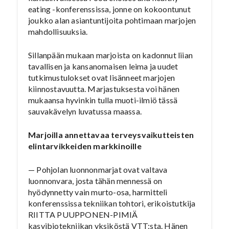
eating -konferenssissa, jonne on kokoontunut
joukko alan asiantuntijoita pohtimaan marjojen
mahdollisuuksia.
Sillanpään mukaan marjoista on kadonnut liian
tavallisen ja kansanomaisen leima ja uudet
tutkimustulokset ovat lisänneet marjojen
kiinnostavuutta. Marjastuksesta voi hänen
mukaansa hyvinkin tulla muoti-ilmiö tässä
sauvakävelyn luvatussa maassa.
Marjoilla annettavaa terveysvaikutteisten
elintarvikkeiden markkinoille
— Pohjolan luonnonmarjat ovat valtava
luonnonvara, josta tähän mennessä on
hyödynnetty vain murto-osa, harmitteli
konferenssissa tekniikan tohtori, erikoistutkija
RIITTA PUUPPONEN-PIMIÄ
kasvibiotekniikan yksiköstä VTT:sta. Hänen