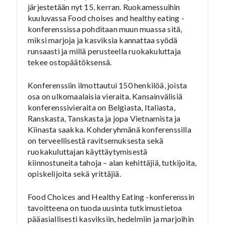
järjestetään nyt 15. kerran. Ruokamessuihin
kuuluvassa Food choises and healthy eating -
konferenssissa pohditaan muun muassa sitä,
miksi marjoja ja kasviksia kannattaa syödä
runsaasti ja millä perusteella ruokakuluttaja
tekee ostopäätöksensä.
Konferenssiin ilmottautui 150 henkilöä, joista
osa on ulkomaalaisia vieraita. Kansainvälisiä
konferenssivieraita on Belgiasta, Italiasta,
Ranskasta, Tanskasta ja jopa Vietnamista ja
Kiinasta saakka. Kohderyhmänä konferenssilla
on terveellisestä ravitsemuksesta sekä
ruokakuluttajan käyttäytymisestä
kiinnostuneita tahoja – alan kehittäjiä, tutkijoita,
opiskelijoita sekä yrittäjiä.
Food Choices and Healthy Eating -konferenssin
tavoitteena on tuoda uusinta tutkimustietoa
pääasiallisesti kasviksiin, hedelmiin ja marjoihin