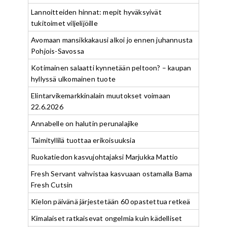
Lannoitteiden hinnat: mepit hyväksyivät
tukitoimet viljelijöille
Avomaan mansikkakausi alkoi jo ennen juhannusta
Pohjois-Savossa
Kotimainen salaatti kynnetään peltoon? – kaupan
hyllyssä ulkomainen tuote
Elintarvikemarkkinalain muutokset voimaan
22.6.2026
Annabelle on halutin perunalajike
Taimityllilä tuottaa erikoisuuksia
Ruokatiedon kasvujohtajaksi Marjukka Mattio
Fresh Servant vahvistaa kasvuaan ostamalla Bama
Fresh Cutsin
Kielon päivänä järjestetään 60 opastettua retkeä
Kimalaiset ratkaisevat ongelmia kuin kädelliset