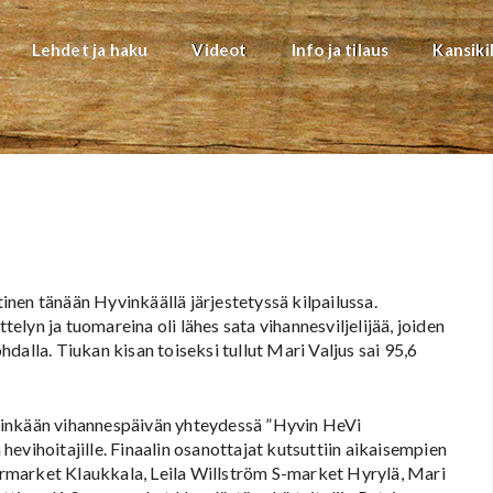
Lehdet ja haku
Videot
Info ja tilaus
Kansiki
nen tänään Hyvinkäällä järjestetyssä kilpailussa.
telyn ja tuomareina oli lähes sata vihannesviljelijää, joiden
dalla. Tiukan kisan toiseksi tullut Mari Valjus sai 95,6
vinkään vihannespäivän yhteydessä ”Hyvin HeVi
 hevihoitajille. Finaalin osanottajat kutsuttiin aikaisempien
parmarket Klaukkala, Leila Willström S-market Hyrylä, Mari