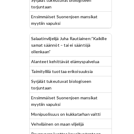
Syrjälät tukeutuvat biologiseen
torjuntaan
Ensimmäiset Suonenjoen mansikat
myytiin vapuksi
Salaatinviljelijä Juha Rautiainen:”Kaikille
samat säännöt – tai ei sääntöjä
ollenkaan”
Alanteet kehittävät elämyspalvelua
Taimityllilä tuottaa erikoisuuksia
Syrjälät tukeutuvat biologiseen
torjuntaan
Ensimmäiset Suonenjoen mansikat
myytiin vapuksi
Monipuolisuus on kukkatarhan valtti
Vehviläinen on maan viljelijä
Peuravaara luottaa kausituotantoon