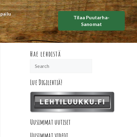
lpailu
Tilaa Puutarha-
Sanomat
Hae lehdistä
Lue Digilehtiä!
Uusimmat uutiset
Uusimmat videot