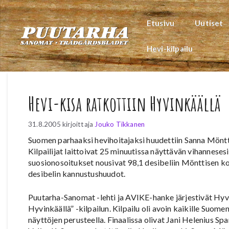
Siirry
sisältöön
Etusivu
Uutiset
Hevi-kilpailu
Hevi-kisa ratkottiin Hyvinkäällä
31.8.2005
kirjoittaja
Jouko Tikkanen
Suomen parhaaksi hevihoitajaksi huudettiin Sanna Möntti
Kilpailijat laittoivat 25 minuutissa näyttävän vihannesesit
suosionosoitukset nousivat 98,1 desibeliin Mönttisen koh
desibelin kannustushuudot.
Puutarha-Sanomat -lehti ja AVIKE-hanke järjestivät Hy
Hyvinkäällä” -kilpailun. Kilpailu oli avoin kaikille Suomen
näyttöjen perusteella. Finaalissa olivat Jani Helenius S