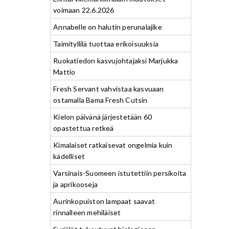
voimaan 22.6.2026
Annabelle on halutin perunalajike
Taimityllilä tuottaa erikoisuuksia
Ruokatiedon kasvujohtajaksi Marjukka
Mattio
Fresh Servant vahvistaa kasvuaan
ostamalla Bama Fresh Cutsin
Kielon päivänä järjestetään 60
opastettua retkeä
Kimalaiset ratkaisevat ongelmia kuin
kädelliset
Varsinais-Suomeen istutettiin persikoita
ja aprikooseja
Aurinkopuiston lampaat saavat
rinnalleen mehiläiset