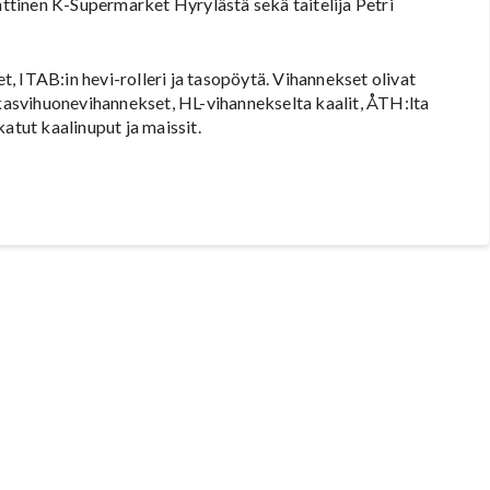
tinen K-Supermarket Hyrylästä sekä taitelija Petri
et, ITAB:in hevi-rolleri ja tasopöytä. Vihannekset olivat
 kasvihuonevihannekset, HL-vihannekselta kaalit, ÅTH:lta
atut kaalinuput ja maissit.