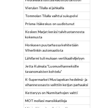
Vierulan Tilalla ei jahkailla
Tommolan Tilalla vaihtui sukupolvi
Prisma Itäkeskus on uudistunut
Kosken Marjat keräsi talvituotannosta
kokemusta
Honkasen puutarhassa kehitetään
Viherlinkin automaatiota
Lähifarmi tuli mukaan vertikaaliviljelyyn
Jetta Kulmala:”Luomuvihanneksille
tavanomaisten kohtelu”
K-Supermarket Mustapekan hedelmä- ja
vihannesosasto valittiin ketjun parhaaksi
Ketteryys on Nurmitarhojen valtti
MOT mollasi mansikkatiloja