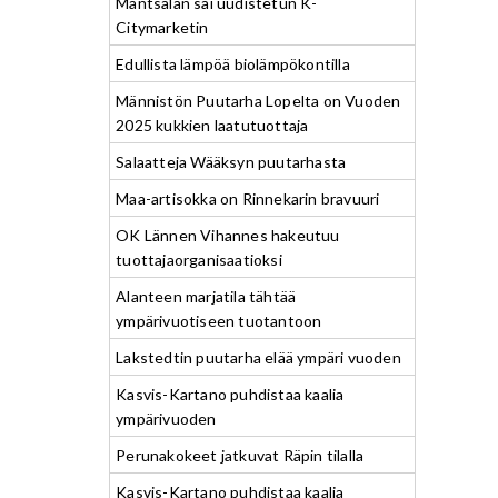
Mäntsälän sai uudistetun K-
Citymarketin
Edullista lämpöä biolämpökontilla
Männistön Puutarha Lopelta on Vuoden
2025 kukkien laatutuottaja
Salaatteja Wääksyn puutarhasta
Maa-artisokka on Rinnekarin bravuuri
OK Lännen Vihannes hakeutuu
tuottajaorganisaatioksi
Alanteen marjatila tähtää
ympärivuotiseen tuotantoon
Lakstedtin puutarha elää ympäri vuoden
Kasvis-Kartano puhdistaa kaalia
ympärivuoden
Perunakokeet jatkuvat Räpin tilalla
Kasvis-Kartano puhdistaa kaalia