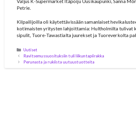
Valjus K-Supermarket Itäpoiju Uusikaupunki, Sanna Mönt
Petrie.
Kilpailijoilla oli käytettävissään samanlaiset hevikaluste
kotimaisten yritysten lahjoittamia: Hultholmilta tulivat
sipulit, Tuore-Tawastialta juurekset ja Tuoreverkolta pak
Kategoriat
Uutiset
Ravitsemussuosituksiin tuli liikuntapiirakka
Perunasta ja rukiista uutuustuotteita