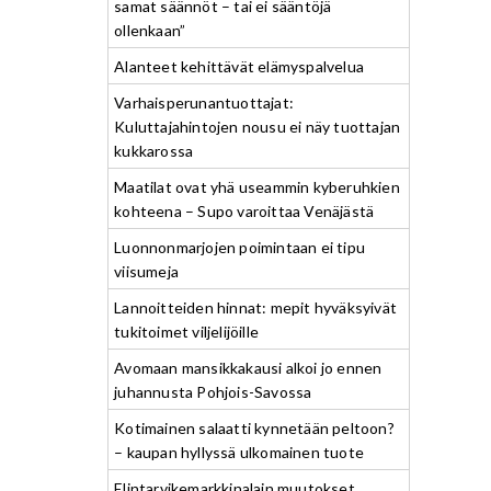
samat säännöt – tai ei sääntöjä
ollenkaan”
Alanteet kehittävät elämyspalvelua
Varhaisperunantuottajat:
Kuluttajahintojen nousu ei näy tuottajan
kukkarossa
Maatilat ovat yhä useammin kyberuhkien
kohteena – Supo varoittaa Venäjästä
Luonnonmarjojen poimintaan ei tipu
viisumeja
Lannoitteiden hinnat: mepit hyväksyivät
tukitoimet viljelijöille
Avomaan mansikkakausi alkoi jo ennen
juhannusta Pohjois-Savossa
Kotimainen salaatti kynnetään peltoon?
– kaupan hyllyssä ulkomainen tuote
Elintarvikemarkkinalain muutokset