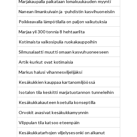
Marjakaupalla paikataan lomakuukauden myynti
Nanean ilmankuivain ja -puhdistin kasvihuoneisiin
Poikkeavalla lämpötilalla on paljon vaikutuksia
Marjaa yli 300 tonnia 8 hehtaarilta
Kotimaista valkosipulia ruokakauppoihin
Silmusalaatti muutti omaan kasvuhuoneeseen
Artik-kurkut ovat kotimaisia
Markus halusi vihannesviljelijäksi
Kesäkukkien kauppaa kartanomiljöössä
Isotalon tila keskitti marjatuotannon tunneleihin
Kesäkukkakauteen koetulla konseptilla
Orvokit avasivat kesäkukkamyynnin
Vilppulan tila katsoo eteenpäin
Kesäkukkatarhojen viljelysesonki on alkanut