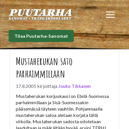
Siirry
sisältöön
Val
Tilaa Puutarha-Sanomat
Mustaherukan sato
parhaimmillaan
17.8.2005
kirjoittaja
Jouko Tikkanen
Mustaherukan korjuukausi on Etelä-Suomessa
parhaimmillaan ja Sisä-Suomessakin
pääsemässä täyteen vauhtiin. Pohjanmaalla
mustaherukan satoa aletaan korjata tällä
viikolla. Mustaherukan sadosta odotetaan
laadultaan ja määrältään hyvää, arvioi TERHI