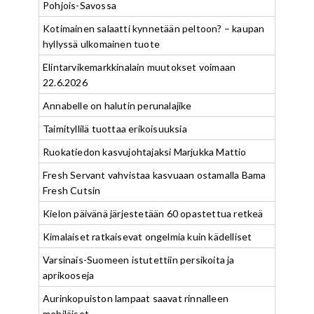
Pohjois-Savossa
Kotimainen salaatti kynnetään peltoon? – kaupan
hyllyssä ulkomainen tuote
Elintarvikemarkkinalain muutokset voimaan
22.6.2026
Annabelle on halutin perunalajike
Taimityllilä tuottaa erikoisuuksia
Ruokatiedon kasvujohtajaksi Marjukka Mattio
Fresh Servant vahvistaa kasvuaan ostamalla Bama
Fresh Cutsin
Kielon päivänä järjestetään 60 opastettua retkeä
Kimalaiset ratkaisevat ongelmia kuin kädelliset
Varsinais-Suomeen istutettiin persikoita ja
aprikooseja
Aurinkopuiston lampaat saavat rinnalleen
mehiläiset