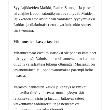
Syyslajikkeiden Maikki, Raike, Samo ja Jaspi sekä
talvilajike Lobon satonäkymät ovat hyvät. Muiden
lajikkeiden sato arvioidaan vähintään tyydyttäväksi.
Lohko- ja tilakohtaiset erot ovat kuitenkin suuret
tänä vuonna.
Vihannesten kasvu tasaista
Vihannesmaat eivät toistaiseksi ole pahasti kärsineet
märkyydetsä. Valmistuneen vihannessadon laatu on
ollut hyvä salaatteja lukuun ottamatta. Määräkin on
tavanomainen tai jopa tavanomaista parempi koko
maassa.
Varastovihannesten kasvu ja kehitys näyttävät
lupaavilta tässä vaiheessa, mutta syksyn säät
ratkaisevat määrän ja laadun. Jatkuvat sateet
vaikeuttavat sadonkorjuuta ja heikentävät
vihannesten varastokestävyyttä.