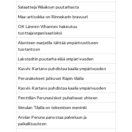
Salaatteja Wääksyn puutarhasta
Maa-artisokka on Rinnekarin bravuuri
OK Lännen Vihannes hakeutuu
tuottajaorganisaatioksi
Alanteen marjatila tähtää ympärivuotiseen
tuotantoon
Lakstedtin puutarha elää ympäri vuoden
Kasvis-Kartano puhdistaa kaalia ympärivuoden
Perunakokeet jatkuvat Räpin tilalla
Kasvis-Kartano puhdistaa kaalia ympärivuoden
Penttilän Perunasiskot puhaltavat yhteen
Simulan Tilalla on tekemisen meninki
Arolan Peruna panostaa palveluun ja
paikallisuuteen