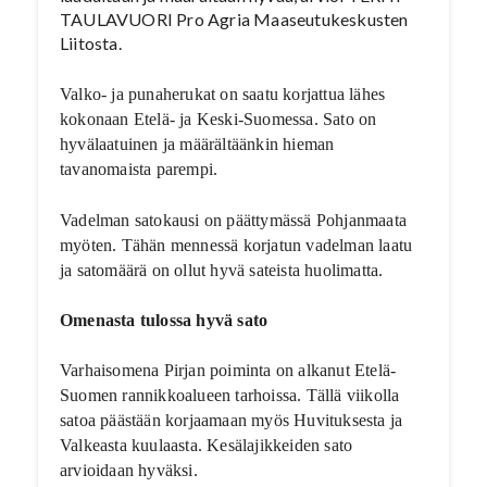
TAULAVUORI Pro Agria Maaseutukeskusten
Liitosta.
Valko- ja punaherukat on saatu korjattua lähes
kokonaan Etelä- ja Keski-Suomessa. Sato on
hyvälaatuinen ja määrältäänkin hieman
tavanomaista parempi.
Vadelman satokausi on päättymässä Pohjanmaata
myöten. Tähän mennessä korjatun vadelman laatu
ja satomäärä on ollut hyvä sateista huolimatta.
Omenasta tulossa hyvä sato
Varhaisomena Pirjan poiminta on alkanut Etelä-
Suomen rannikkoalueen tarhoissa. Tällä viikolla
satoa päästään korjaamaan myös Huvituksesta ja
Valkeasta kuulaasta. Kesälajikkeiden sato
arvioidaan hyväksi.