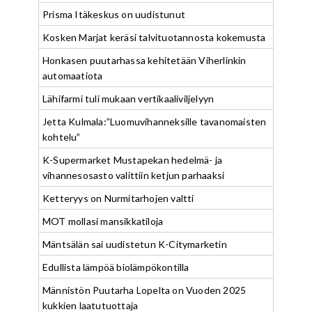
Prisma Itäkeskus on uudistunut
Kosken Marjat keräsi talvituotannosta kokemusta
Honkasen puutarhassa kehitetään Viherlinkin
automaatiota
Lähifarmi tuli mukaan vertikaaliviljelyyn
Jetta Kulmala:”Luomuvihanneksille tavanomaisten
kohtelu”
K-Supermarket Mustapekan hedelmä- ja
vihannesosasto valittiin ketjun parhaaksi
Ketteryys on Nurmitarhojen valtti
MOT mollasi mansikkatiloja
Mäntsälän sai uudistetun K-Citymarketin
Edullista lämpöä biolämpökontilla
Männistön Puutarha Lopelta on Vuoden 2025
kukkien laatutuottaja