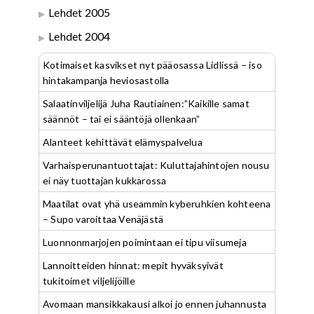
Lehdet 2005
Lehdet 2004
Kotimaiset kasvikset nyt pääosassa Lidlissä – iso
hintakampanja heviosastolla
Salaatinviljelijä Juha Rautiainen:”Kaikille samat
säännöt – tai ei sääntöjä ollenkaan”
Alanteet kehittävät elämyspalvelua
Varhaisperunantuottajat: Kuluttajahintojen nousu
ei näy tuottajan kukkarossa
Maatilat ovat yhä useammin kyberuhkien kohteena
– Supo varoittaa Venäjästä
Luonnonmarjojen poimintaan ei tipu viisumeja
Lannoitteiden hinnat: mepit hyväksyivät
tukitoimet viljelijöille
Avomaan mansikkakausi alkoi jo ennen juhannusta