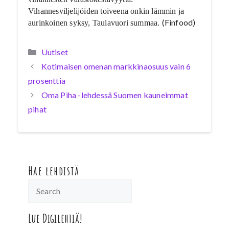
Vihannesviljelijöiden toiveena onkin lämmin ja
(Finfood)
aurinkoinen syksy, Taulavuori summaa.
Kategoriat
Uutiset
Kotimaisen omenan markkinaosuus vain 6
prosenttia
Oma Piha -lehdessä Suomen kauneimmat
pihat
Hae lehdistä
Lue Digilehtiä!