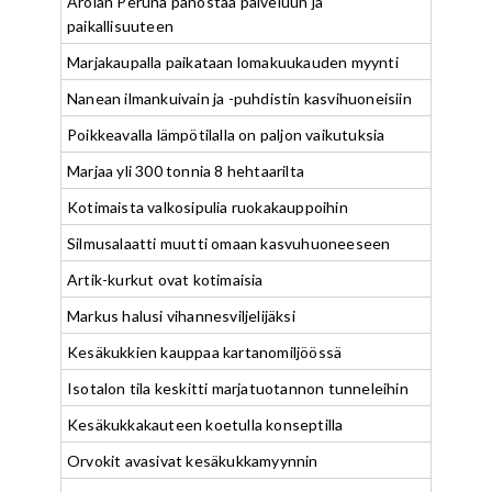
Arolan Peruna panostaa palveluun ja
paikallisuuteen
Marjakaupalla paikataan lomakuukauden myynti
Nanean ilmankuivain ja -puhdistin kasvihuoneisiin
Poikkeavalla lämpötilalla on paljon vaikutuksia
Marjaa yli 300 tonnia 8 hehtaarilta
Kotimaista valkosipulia ruokakauppoihin
Silmusalaatti muutti omaan kasvuhuoneeseen
Artik-kurkut ovat kotimaisia
Markus halusi vihannesviljelijäksi
Kesäkukkien kauppaa kartanomiljöössä
Isotalon tila keskitti marjatuotannon tunneleihin
Kesäkukkakauteen koetulla konseptilla
Orvokit avasivat kesäkukkamyynnin