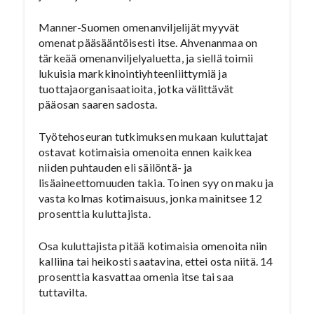
Manner-Suomen omenanviljelijät myyvät
omenat pääsääntöisesti itse. Ahvenanmaa on
tärkeää omenanviljelyaluetta, ja siellä toimii
lukuisia markkinointiyhteenliittymiä ja
tuottajaorganisaatioita, jotka välittävät
pääosan saaren sadosta.
Työtehoseuran tutkimuksen mukaan kuluttajat
ostavat kotimaisia omenoita ennen kaikkea
niiden puhtauden eli säilöntä- ja
lisäaineettomuuden takia. Toinen syy on maku ja
vasta kolmas kotimaisuus, jonka mainitsee 12
prosenttia kuluttajista.
Osa kuluttajista pitää kotimaisia omenoita niin
kalliina tai heikosti saatavina, ettei osta niitä. 14
prosenttia kasvattaa omenia itse tai saa
tuttavilta.