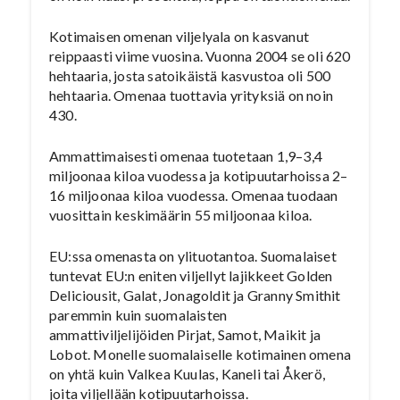
Kotimaisen omenan viljelyala on kasvanut
reippaasti viime vuosina. Vuonna 2004 se oli 620
hehtaaria, josta satoikäistä kasvustoa oli 500
hehtaaria. Omenaa tuottavia yrityksiä on noin
430.
Ammattimaisesti omenaa tuotetaan 1,9–3,4
miljoonaa kiloa vuodessa ja kotipuutarhoissa 2–
16 miljoonaa kiloa vuodessa. Omenaa tuodaan
vuosittain keskimäärin 55 miljoonaa kiloa.
EU:ssa omenasta on ylituotantoa. Suomalaiset
tuntevat EU:n eniten viljellyt lajikkeet Golden
Deliciousit, Galat, Jonagoldit ja Granny Smithit
paremmin kuin suomalaisten
ammattiviljelijöiden Pirjat, Samot, Maikit ja
Lobot. Monelle suomalaiselle kotimainen omena
on yhtä kuin Valkea Kuulas, Kaneli tai Åkerö,
joita viljellään kotipuutarhoissa.