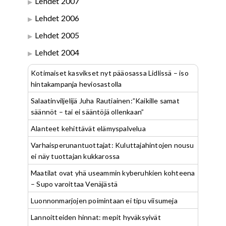
Lehdet 2007
Lehdet 2006
Lehdet 2005
Lehdet 2004
Kotimaiset kasvikset nyt pääosassa Lidlissä – iso
hintakampanja heviosastolla
Salaatinviljelijä Juha Rautiainen:”Kaikille samat
säännöt – tai ei sääntöjä ollenkaan”
Alanteet kehittävät elämyspalvelua
Varhaisperunantuottajat: Kuluttajahintojen nousu
ei näy tuottajan kukkarossa
Maatilat ovat yhä useammin kyberuhkien kohteena
– Supo varoittaa Venäjästä
Luonnonmarjojen poimintaan ei tipu viisumeja
Lannoitteiden hinnat: mepit hyväksyivät