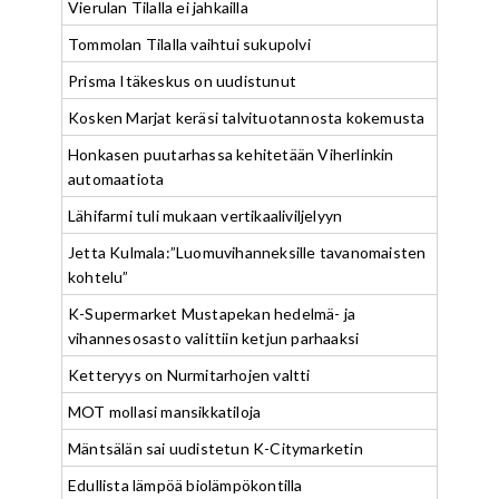
Vierulan Tilalla ei jahkailla
Tommolan Tilalla vaihtui sukupolvi
Prisma Itäkeskus on uudistunut
Kosken Marjat keräsi talvituotannosta kokemusta
Honkasen puutarhassa kehitetään Viherlinkin
automaatiota
Lähifarmi tuli mukaan vertikaaliviljelyyn
Jetta Kulmala:”Luomuvihanneksille tavanomaisten
kohtelu”
K-Supermarket Mustapekan hedelmä- ja
vihannesosasto valittiin ketjun parhaaksi
Ketteryys on Nurmitarhojen valtti
MOT mollasi mansikkatiloja
Mäntsälän sai uudistetun K-Citymarketin
Edullista lämpöä biolämpökontilla