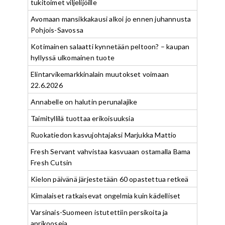
tukitoimet viljelijöille
Avomaan mansikkakausi alkoi jo ennen juhannusta
Pohjois-Savossa
Kotimainen salaatti kynnetään peltoon? – kaupan
hyllyssä ulkomainen tuote
Elintarvikemarkkinalain muutokset voimaan
22.6.2026
Annabelle on halutin perunalajike
Taimityllilä tuottaa erikoisuuksia
Ruokatiedon kasvujohtajaksi Marjukka Mattio
Fresh Servant vahvistaa kasvuaan ostamalla Bama
Fresh Cutsin
Kielon päivänä järjestetään 60 opastettua retkeä
Kimalaiset ratkaisevat ongelmia kuin kädelliset
Varsinais-Suomeen istutettiin persikoita ja
aprikooseja