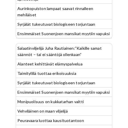
Aurinkopuiston lampaat saavat rinnalleen
mehiläiset
Syrjälät tukeutuvat biologiseen torjuntaan
Ensimmäiset Suonenjoen mansikat myytiin vapuksi
Salaatinviljelijä Juha Rautiainen:”Kaikille samat
säännöt – tai ei sääntöjä ollenkaan”
Alanteet kehittävät elämyspalvelua
Taimityllilä tuottaa erikoisuuksia
Syrjälät tukeutuvat biologiseen torjuntaan
Ensimmäiset Suonenjoen mansikat myytiin vapuksi
Monipuolisuus on kukkatarhan valtti
Vehviläinen on maan viljelijä
Peuravaara luottaa kausituotantoon