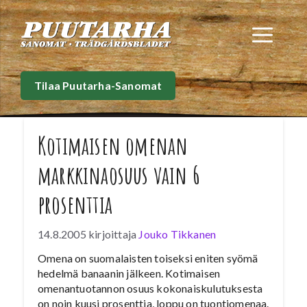
Siirry
sisältöön
Val
Tilaa Puutarha-Sanomat
Kotimaisen omenan
markkinaosuus vain 6
prosenttia
14.8.2005
kirjoittaja
Jouko Tikkanen
Omena on suomalaisten toiseksi eniten syömä
hedelmä banaanin jälkeen. Kotimaisen
omenantuotannon osuus kokonaiskulutuksesta
on noin kuusi prosenttia, loppu on tuontiomenaa.