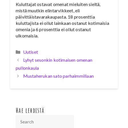
Kuluttajat ostavat omenat mieluiten sieltä,
mistä muutkin elintarvikkeet, eli
päivittäistavarakaupasta. 18 prosenttia
kuluttajista ei ollut lainkaan ostanut kotimaisia
omenia ja 6 prosenttia ei ollut ostanut
ulkomaisia.
Kategoriat
Uutiset
Lyhyt sesonkin kotimaisen omenan
pullonkaula
Mustaherukan sato parhaimmillaan
Hae lehdistä