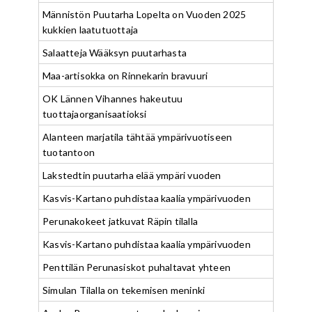
Männistön Puutarha Lopelta on Vuoden 2025
kukkien laatutuottaja
Salaatteja Wääksyn puutarhasta
Maa-artisokka on Rinnekarin bravuuri
OK Lännen Vihannes hakeutuu
tuottajaorganisaatioksi
Alanteen marjatila tähtää ympärivuotiseen
tuotantoon
Lakstedtin puutarha elää ympäri vuoden
Kasvis-Kartano puhdistaa kaalia ympärivuoden
Perunakokeet jatkuvat Räpin tilalla
Kasvis-Kartano puhdistaa kaalia ympärivuoden
Penttilän Perunasiskot puhaltavat yhteen
Simulan Tilalla on tekemisen meninki