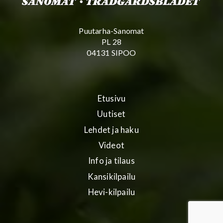
Puutarha-Sanomat
PL 28
04131 SIPOO
Etusivu
Uutiset
Lehdet ja haku
Videot
Info ja tilaus
Kansikilpailu
Hevi-kilpailu