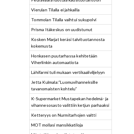
Vierulan Tilalla ei jahkailla
Tommolan Tilalla vaihtui sukupolvi
Prisma Itäkeskus on uudistunut
Kosken Marjat keräsi talvituotannosta
kokemusta
Honkasen puutarhassa kehitetään
Viherlinkin automaatiota
Lähifarmi tuli mukaan vertikaaliviljelyyn
Jetta Kulmala:”Luomuvihanneksille
tavanomaisten kohtelu”
K-Supermarket Mustapekan hedelmä- ja
vihannesosasto valittiin ketjun parhaaksi
Ketteryys on Nurmitarhojen valtti
MOT mollasi mansikkatiloja