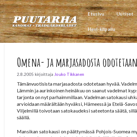
Siirry
sisältöön
Etusivu
Uutiset
Hevi-kilpailu
Omena- ja marjasadosta odotetaan
2.8.2005
kirjoittaja
Jouko Tikkanen
Tämänvuotisista marjasadosta odotetaan hyvää. Vadelman
Lämmin ja aurinkoinen heinäkuu on saanut vadelmat kyp
tarjonta on nyt parhaimmillaan. Vadelman satokausi uh
arvioidaan määrältään hyväksi, Hämeessä ja Etelä-Savoss
Viljelmillä toivotaan satokaudeksi sateetonta säätä, sill
säällä.
Mansikan satokausi on päättymässä Pohjois-Suomea myö