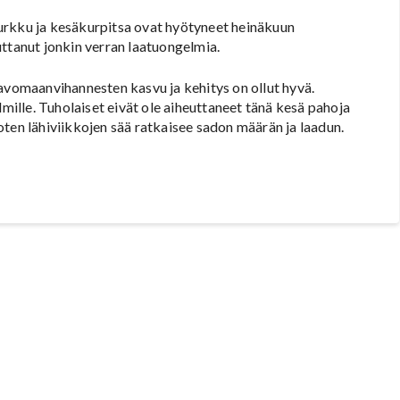
urkku ja kesäkurpitsa ovat hyötyneet heinäkuun
uttanut jonkin verran laatuongelmia.
 avomaanvihannesten kasvu ja kehitys on ollut hyvä.
lmille. Tuholaiset eivät ole aiheuttaneet tänä kesä pahoja
ten lähiviikkojen sää ratkaisee sadon määrän ja laadun.