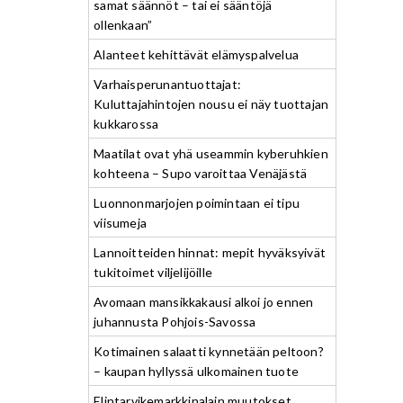
samat säännöt – tai ei sääntöjä
ollenkaan”
Alanteet kehittävät elämyspalvelua
Varhaisperunantuottajat:
Kuluttajahintojen nousu ei näy tuottajan
kukkarossa
Maatilat ovat yhä useammin kyberuhkien
kohteena – Supo varoittaa Venäjästä
Luonnonmarjojen poimintaan ei tipu
viisumeja
Lannoitteiden hinnat: mepit hyväksyivät
tukitoimet viljelijöille
Avomaan mansikkakausi alkoi jo ennen
juhannusta Pohjois-Savossa
Kotimainen salaatti kynnetään peltoon?
– kaupan hyllyssä ulkomainen tuote
Elintarvikemarkkinalain muutokset