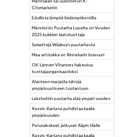
Mäntsälän sai uudistetun K-
Citymarketin
Edullista lämpöä biolämpökontilla
Männistön Puutarha Lopelta on Vuoden
2025 kukkien laatutuottaja
Salaatteja Wääksyn puutarhasta
Maa-artisokka on Rinnekarin bravuuri
OK Lännen Vihannes hakeutuu
tuottajaorganisaatioksi
Alanteen marjatila tähtää
ympärivuotiseen tuotantoon
Lakstedtin puutarha elää ympäri vuoden
Kasvis-Kartano puhdistaa kaalia
ympärivuoden
Perunakokeet jatkuvat Räpin tilalla
Kasvis-Kartano puhdistaa kaalia