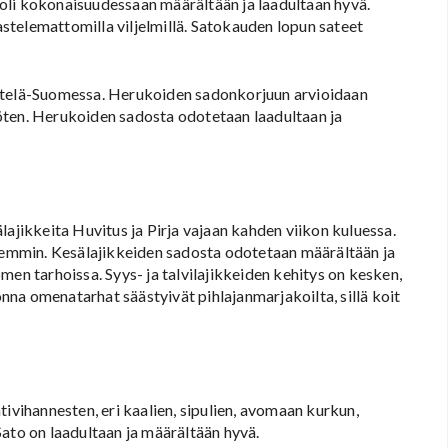
o oli kokonaisuudessaan määrältään ja laadultaan hyvä.
telemattomilla viljelmillä. Satokauden lopun sateet
 Etelä-Suomessa. Herukoiden sadonkorjuun arvioidaan
öten. Herukoiden sadosta odotetaan laadultaan ja
ikkeita Huvitus ja Pirja vajaan kahden viikon kuluessa.
emmin. Kesälajikkeiden sadosta odotetaan määrältään ja
men tarhoissa. Syys- ja talvilajikkeiden kehitys on kesken,
na omenatarhat säästyivät pihlajanmarjakoilta, sillä koit
tivihannesten, eri kaalien, sipulien, avomaan kurkun,
ato on laadultaan ja määrältään hyvä.