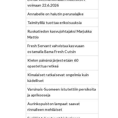
voimaan 22.6.2026
Annabelle on halutin perunalajike
Taimityllilä tuottaa erikoisuuksia
Ruokatiedon kasvujohtajaksi Marjukka
Mattio
Fresh Servant vahvistaa kasvuaan
ostamalla Bama Fresh Cutsin
Kielon päivänä järjestetään 60
opastettua retkeä
Kimalaiset ratkaisevat ongelmia kuin
kädelliset
Varsinais-Suomeen istutettiin persikoita
ja aprikooseja
Aurinkopuiston lampaat saavat
rinnalleen mehiläiset