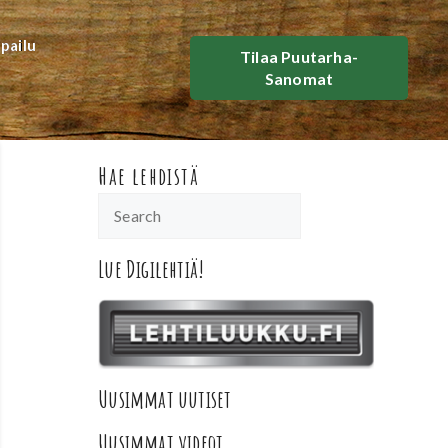
lpailu
Tilaa Puutarha-
Sanomat
Hae lehdistä
Lue Digilehtiä!
Uusimmat uutiset
Uusimmat videot