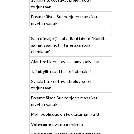
Syrjälät tukeutuvat biologiseen
torjuntaan
Ensimmäiset Suonenjoen mansikat
myytiin vapuksi
Salaatinviljelijä Juha Rautiainen:”Kaikille
samat säännöt – tai ei sääntöjä
ollenkaan”
Alanteet kehittävät elämyspalvelua
Taimityllilä tuottaa erikoisuuksia
Syrjälät tukeutuvat biologiseen
torjuntaan
Ensimmäiset Suonenjoen mansikat
myytiin vapuksi
Monipuolisuus on kukkatarhan valtti
Vehviläinen on maan viljelijä
Peuravaara luottaa kausituotantoon