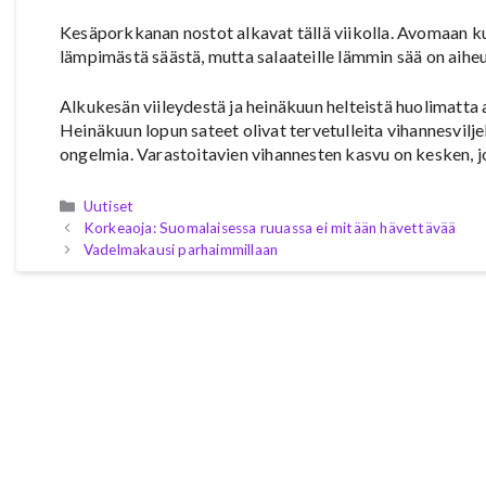
Kesäporkkanan nostot alkavat tällä viikolla. Avomaan k
lämpimästä säästä, mutta salaateille lämmin sää on aihe
Alkukesän viileydestä ja heinäkuun helteistä huolimatta
Heinäkuun lopun sateet olivat tervetulleita vihannesvilje
ongelmia. Varastoitavien vihannesten kasvu on kesken, jo
Kategoriat
Uutiset
Korkeaoja: Suomalaisessa ruuassa ei mitään hävettävää
Vadelmakausi parhaimmillaan