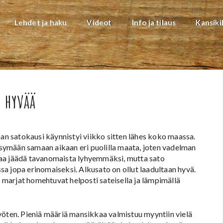
Lehdet ja haku
Videot
Info ja tilaus
Kansiki
 hyvää
 satokausi käynnistyi viikko sitten lähes koko maassa.
symään samaan aikaan eri puolilla maata, joten vadelman
kaa jäädä tavanomaista lyhyemmäksi, mutta sato
a jopa erinomaiseksi. Alkusato on ollut laadultaan hyvä.
ä marjat homehtuvat helposti sateisella ja lämpimällä
ten. Pieniä määriä mansikkaa valmistuu myyntiin vielä