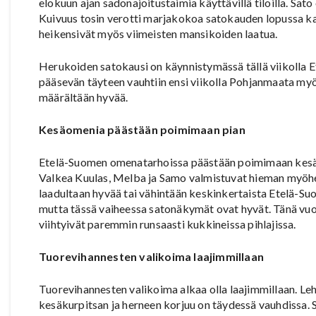
elokuun ajan sadonajoitustaimia käyttävillä tiloilla. Sat
Kuivuus tosin verotti marjakokoa satokauden lopussa kas
heikensivät myös viimeisten mansikoiden laatua.
Herukoiden satokausi on käynnistymässä tällä viikolla
pääsevän täyteen vauhtiin ensi viikolla Pohjanmaata my
määrältään hyvää.
Kesäomenia päästään poimimaan pian
Etelä-Suomen omenatarhoissa päästään poimimaan kesälaj
Valkea Kuulas, Melba ja Samo valmistuvat hieman myöh
laadultaan hyvää tai vähintään keskinkertaista Etelä-Suo
mutta tässä vaiheessa satonäkymät ovat hyvät. Tänä vuon
viihtyivät paremmin runsaasti kukkineissa pihlajissa.
Tuorevihannesten valikoima laajimmillaan
Tuorevihannesten valikoima alkaa olla laajimmillaan. Leh
kesäkurpitsan ja herneen korjuu on täydessä vauhdissa. S