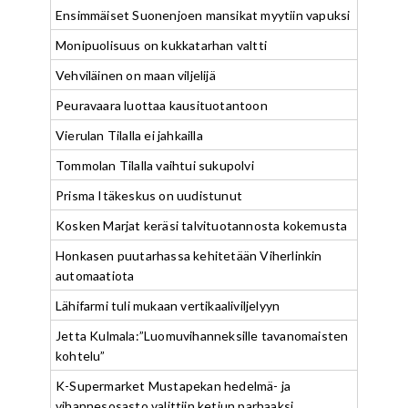
Ensimmäiset Suonenjoen mansikat myytiin vapuksi
Monipuolisuus on kukkatarhan valtti
Vehviläinen on maan viljelijä
Peuravaara luottaa kausituotantoon
Vierulan Tilalla ei jahkailla
Tommolan Tilalla vaihtui sukupolvi
Prisma Itäkeskus on uudistunut
Kosken Marjat keräsi talvituotannosta kokemusta
Honkasen puutarhassa kehitetään Viherlinkin
automaatiota
Lähifarmi tuli mukaan vertikaaliviljelyyn
Jetta Kulmala:”Luomuvihanneksille tavanomaisten
kohtelu”
K-Supermarket Mustapekan hedelmä- ja
vihannesosasto valittiin ketjun parhaaksi