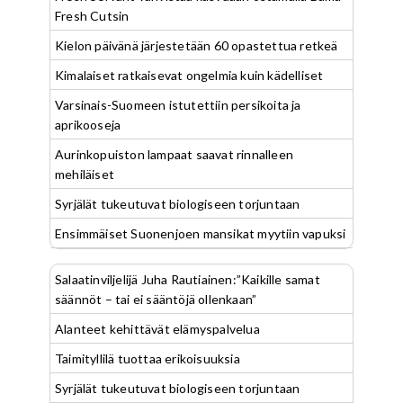
Fresh Cutsin
Kielon päivänä järjestetään 60 opastettua retkeä
Kimalaiset ratkaisevat ongelmia kuin kädelliset
Varsinais-Suomeen istutettiin persikoita ja
aprikooseja
Aurinkopuiston lampaat saavat rinnalleen
mehiläiset
Syrjälät tukeutuvat biologiseen torjuntaan
Ensimmäiset Suonenjoen mansikat myytiin vapuksi
Salaatinviljelijä Juha Rautiainen:”Kaikille samat
säännöt – tai ei sääntöjä ollenkaan”
Alanteet kehittävät elämyspalvelua
Taimityllilä tuottaa erikoisuuksia
Syrjälät tukeutuvat biologiseen torjuntaan