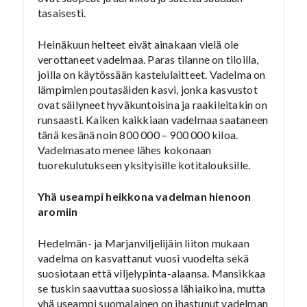
tasaisesti.
Heinäkuun helteet eivät ainakaan vielä ole
verottaneet vadelmaa. Paras tilanne on tiloilla,
joilla on käytössään kastelulaitteet. Vadelma on
lämpimien poutasäiden kasvi, jonka kasvustot
ovat säilyneet hyväkuntoisina ja raakileitakin on
runsaasti. Kaiken kaikkiaan vadelmaa saataneen
tänä kesänä noin 800 000 – 900 000 kiloa.
Vadelmasato menee lähes kokonaan
tuorekulutukseen yksityisille kotitalouksille.
Yhä useampi heikkona vadelman hienoon
aromiin
Hedelmän- ja Marjanviljelijäin liiton mukaan
vadelma on kasvattanut vuosi vuodelta sekä
suosiotaan että viljelypinta-alaansa. Mansikkaa
se tuskin saavuttaa suosiossa lähiaikoina, mutta
yhä useampi suomalainen on ihastunut vadelman