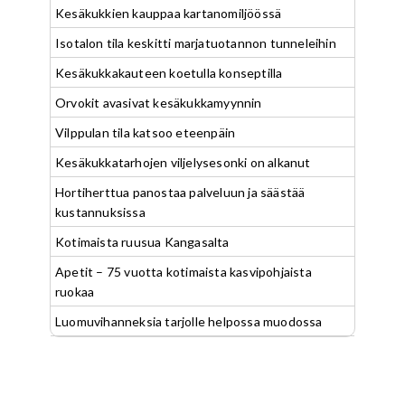
Kesäkukkien kauppaa kartanomiljöössä
Isotalon tila keskitti marjatuotannon tunneleihin
Kesäkukkakauteen koetulla konseptilla
Orvokit avasivat kesäkukkamyynnin
Vilppulan tila katsoo eteenpäin
Kesäkukkatarhojen viljelysesonki on alkanut
Hortiherttua panostaa palveluun ja säästää
kustannuksissa
Kotimaista ruusua Kangasalta
Apetit – 75 vuotta kotimaista kasvipohjaista
ruokaa
Luomuvihanneksia tarjolle helpossa muodossa