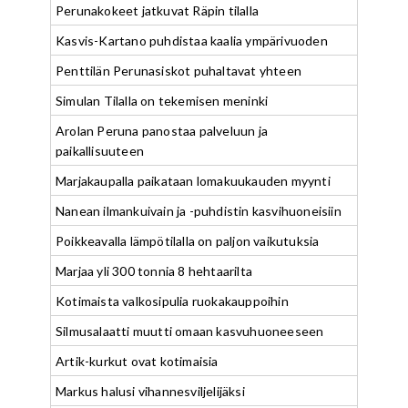
Perunakokeet jatkuvat Räpin tilalla
Kasvis-Kartano puhdistaa kaalia ympärivuoden
Penttilän Perunasiskot puhaltavat yhteen
Simulan Tilalla on tekemisen meninki
Arolan Peruna panostaa palveluun ja
paikallisuuteen
Marjakaupalla paikataan lomakuukauden myynti
Nanean ilmankuivain ja -puhdistin kasvihuoneisiin
Poikkeavalla lämpötilalla on paljon vaikutuksia
Marjaa yli 300 tonnia 8 hehtaarilta
Kotimaista valkosipulia ruokakauppoihin
Silmusalaatti muutti omaan kasvuhuoneeseen
Artik-kurkut ovat kotimaisia
Markus halusi vihannesviljelijäksi