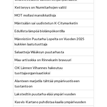
Ketteryys on Nurmitarhojen valtti
MOT mollasi mansikkatiloja
Mäntsälän sai uudistetun K-Citymarketin
Edullista lämpöä biolämpökontilla
Männistön Puutarha Lopelta on Vuoden 2025
kukkien laatutuottaja
Salaatteja Wääksyn puutarhasta
Maa-artisokka on Rinnekarin bravuuri
OK Lännen Vihannes hakeutuu
tuottajaorganisaatioksi
Alanteen marjatila tähtää ympärivuotiseen
tuotantoon
Lakstedtin puutarha elää ympäri vuoden
Kasvis-Kartano puhdistaa kaalia ympärivuoden