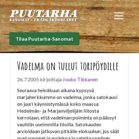
Siirry
sisältöön
Val
Tilaa Puutarha-Sanomat
Vadelma on tullut toripöydille
26.7.2005
kirjoittaja
Jouko Tikkanen
Seuraava heinäkuun aikana kypsyvä
marjaherkkumme on vadelma, jonka satokausi
on juuri käynnistymässä koko maassa.
Hedelmän- ja Marjanviljelijäin liitosta
kerrotaan, että vadelman poiminta on päässyt
vauhtiin useimmilla tiloilla. Satokauden
arvioidaan jatkuvan pitkälle elokuuhun, jos säät
ovat suopeat ja aurinkoa ja sateita saadaan