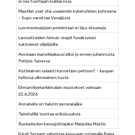
ei näy tuottajan kukkarossa
Maatilat ovat yhä useammin kyberuhkien kohteena
– Supo varoittaa Venäjästä
Luonnonmarjojen poimintaan ei tipu viisumeja
Lannoitteiden hinnat: mepit hyväksyivät
tukitoimet viljelijöille
Avomaan mansikkakausi alkoi jo ennen juhannusta
Pohjois-Savossa
Kotimainen salaatti kynnetään peltoon? – kaupan
hyllyssä ulkomainen tuote
Elintarvikemarkkinalain muutokset voimaan
22.6.2026
Annabelle on halutin perunalajike
Taimityllilä tuottaa erikoisuuksia
Ruokatiedon kasvujohtajaksi Marjukka Mattio
Fresh Servant vahvistaa kasvuaan ostamalla Bama