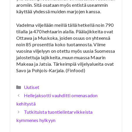
aromiin. Sitä osataan myös entistä useammin
käyttää yhdessä muiden marjojen kanssa.
Vadelma viljellään meillä tällä hetkellä noin 790
tilalla ja 470 hehtaarin alalla. Päälajikkeita ovat
Ottawa ja Muskoka, joiden osuus on yhteensä
noin 85 prosenttia koko tuotannosta. Viime
vuosina viljelyyn on otettu myös uusia Suomessa
jalostettuja lajikkeita, muun muassa Maurin
Makeaa ja Jatsia. Tärkeimpiä viljelyalueita ovat
Savo ja Pohjois-Karjala. (Finfood)
Kategoriat
Uutiset
Hellejaksotti vauhditti omenasadon
kehitystä
Tutkituista tuontielintarvikkeista
kymmenes hylkyyn