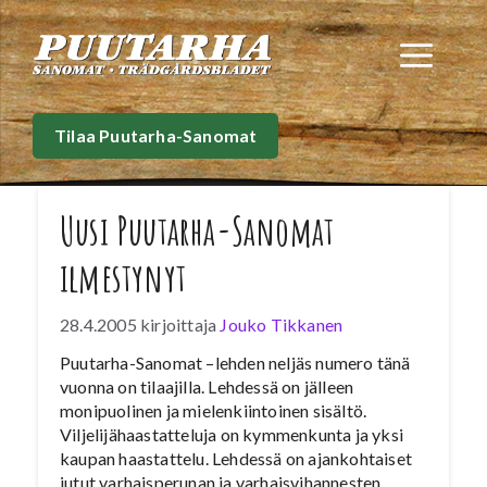
Siirry
sisältöön
Val
Tilaa Puutarha-Sanomat
Uusi Puutarha-Sanomat
ilmestynyt
28.4.2005
kirjoittaja
Jouko Tikkanen
Puutarha-Sanomat –lehden neljäs numero tänä
vuonna on tilaajilla. Lehdessä on jälleen
monipuolinen ja mielenkiintoinen sisältö.
Viljelijähaastatteluja on kymmenkunta ja yksi
kaupan haastattelu. Lehdessä on ajankohtaiset
jutut varhaisperunan ja varhaisvihannesten