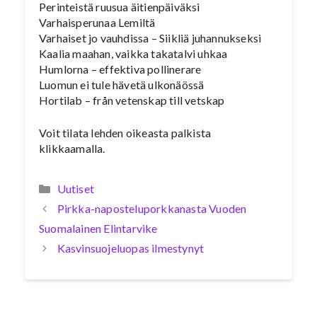
Perinteistä ruusua äitienpäiväksi
Varhaisperunaa Lemiltä
Varhaiset jo vauhdissa – Siikliä juhannukseksi
Kaalia maahan, vaikka takatalvi uhkaa
Humlorna – effektiva pollinerare
Luomun ei tule hävetä ulkonäössä
Hortilab – från vetenskap till vetskap
Voit tilata lehden oikeasta palkista
klikkaamalla.
Kategoriat
Uutiset
Pirkka-naposteluporkkanasta Vuoden
Suomalainen Elintarvike
Kasvinsuojeluopas ilmestynyt