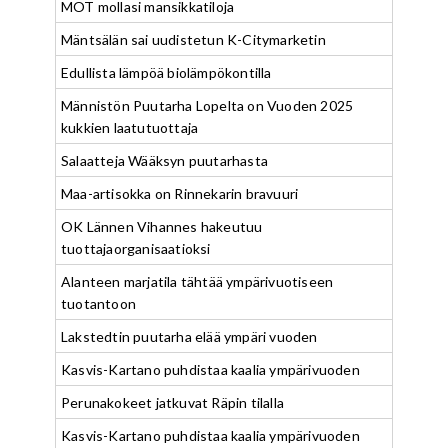
MOT mollasi mansikkatiloja
Mäntsälän sai uudistetun K-Citymarketin
Edullista lämpöä biolämpökontilla
Männistön Puutarha Lopelta on Vuoden 2025
kukkien laatutuottaja
Salaatteja Wääksyn puutarhasta
Maa-artisokka on Rinnekarin bravuuri
OK Lännen Vihannes hakeutuu
tuottajaorganisaatioksi
Alanteen marjatila tähtää ympärivuotiseen
tuotantoon
Lakstedtin puutarha elää ympäri vuoden
Kasvis-Kartano puhdistaa kaalia ympärivuoden
Perunakokeet jatkuvat Räpin tilalla
Kasvis-Kartano puhdistaa kaalia ympärivuoden