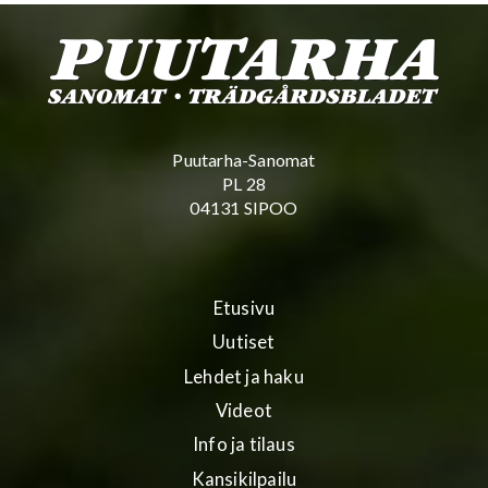
Puutarha-Sanomat
PL 28
04131 SIPOO
Etusivu
Uutiset
Lehdet ja haku
Videot
Info ja tilaus
Kansikilpailu