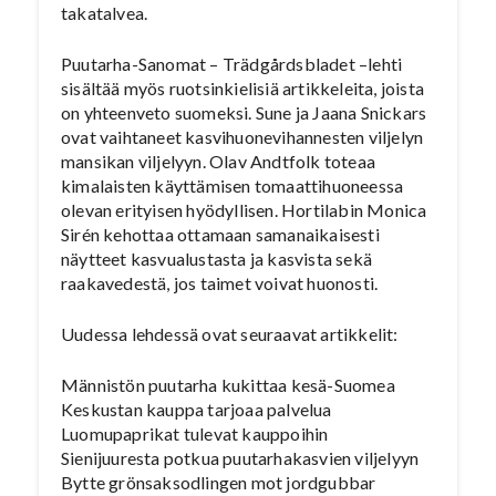
takatalvea.
Puutarha-Sanomat – Trädgårdsbladet –lehti
sisältää myös ruotsinkielisiä artikkeleita, joista
on yhteenveto suomeksi. Sune ja Jaana Snickars
ovat vaihtaneet kasvihuonevihannesten viljelyn
mansikan viljelyyn. Olav Andtfolk toteaa
kimalaisten käyttämisen tomaattihuoneessa
olevan erityisen hyödyllisen. Hortilabin Monica
Sirén kehottaa ottamaan samanaikaisesti
näytteet kasvualustasta ja kasvista sekä
raakavedestä, jos taimet voivat huonosti.
Uudessa lehdessä ovat seuraavat artikkelit:
Männistön puutarha kukittaa kesä-Suomea
Keskustan kauppa tarjoaa palvelua
Luomupaprikat tulevat kauppoihin
Sienijuuresta potkua puutarhakasvien viljelyyn
Bytte grönsaksodlingen mot jordgubbar