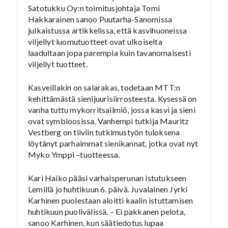
Satotukku Oy:n toimitusjohtaja Tomi
Hakkarainen sanoo Puutarha-Sanomissa
julkaistussa artikkelissa, että kasvihuoneissa
viljellyt luomutuotteet ovat ulkoiselta
laadultaan jopa parempia kuin tavanomaisesti
viljellyt tuotteet.
Kasveillakin on salarakas, todetaan MTT:n
kehittämästä sienijuurisiirrosteesta. Kysessä on
vanha tuttu mykorritsailmiö, jossa kasvi ja sieni
ovat symbioosissa. Vanhempi tutkija Mauritz
Vestberg on tiiviin tutkimustyön tuloksena
löytänyt parhaimmat sienikannat, jotka ovat nyt
Myko Ymppi –tuotteessa.
Kari Haiko pääsi varhaisperunan istutukseen
Lemillä jo huhtikuun 6. päivä. Juvalainen Jyrki
Karhinen puolestaan aloitti kaalin istuttamisen
huhtikuun puolivälissä. – Ei pakkanen pelota,
sanoo Karhinen, kun säätiedotus lupaa