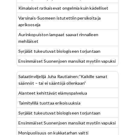
Kimalaiset ratkaisevat ongelmia kuin kädelliset
Varsinais-Suomeen istutettiin persikoita ja
aprikooseja
Aurinkopuiston lampaat saavat rinnalleen
mehiläiset
Syrjälät tukeutuvat biologiseen torjuntaan
Ensimmäiset Suonenjoen mansikat myytiin vapuksi
Salaatinviljelijä Juha Rautiainen:”Kaikille samat
säännöt – tai ei sääntöjä ollenkaan”
Alanteet kehittävät elämyspalvelua
Taimityllilä tuottaa erikoisuuksia
Syrjälät tukeutuvat biologiseen torjuntaan
Ensimmäiset Suonenjoen mansikat myytiin vapuksi
Monipuolisuus on kukkatarhan valtti