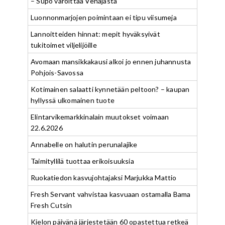
– Supo varoittaa Venäjästä
Luonnonmarjojen poimintaan ei tipu viisumeja
Lannoitteiden hinnat: mepit hyväksyivät
tukitoimet viljelijöille
Avomaan mansikkakausi alkoi jo ennen juhannusta
Pohjois-Savossa
Kotimainen salaatti kynnetään peltoon? – kaupan
hyllyssä ulkomainen tuote
Elintarvikemarkkinalain muutokset voimaan
22.6.2026
Annabelle on halutin perunalajike
Taimityllilä tuottaa erikoisuuksia
Ruokatiedon kasvujohtajaksi Marjukka Mattio
Fresh Servant vahvistaa kasvuaan ostamalla Bama
Fresh Cutsin
Kielon päivänä järjestetään 60 opastettua retkeä