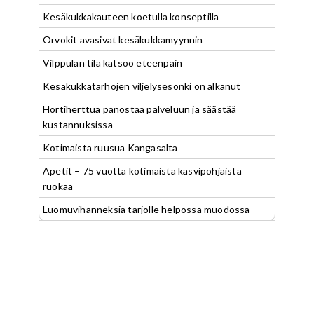
Kesäkukkakauteen koetulla konseptilla
Orvokit avasivat kesäkukkamyynnin
Vilppulan tila katsoo eteenpäin
Kesäkukkatarhojen viljelysesonki on alkanut
Hortiherttua panostaa palveluun ja säästää
kustannuksissa
Kotimaista ruusua Kangasalta
Apetit – 75 vuotta kotimaista kasvipohjaista
ruokaa
Luomuvihanneksia tarjolle helpossa muodossa