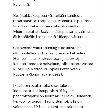
kylvöistä.
Kesäkukkakauppaa käsitellään kahdessa
reportaasissa. Loppilainen Männistön puutarha
kukittaa Etelä-Suomen ryhmäkasveilla.
Muuramelainen Jaakonmäen puutarha valmistaa
äitienpäiväksi perinteistä äitienpäiväruusua.
Ostovoima valuu kaupungin keskustojen
ulkopuolelle sijoittuviin hypermarketteihin.
Hämeenlinnan keskustassa sijaitseva Spar-
kauppa panostaa palveluun, jolla kauppa vastaa
kilpailuun, kertoo kauppias Peter Svahn
Puutarha-Sanomat –lehdessä.
Ikaalisten puutarhalta ovat tulossa
luomupaprikat kauppoihin. Yrityksen
pääomistajaksi on tullut Ari ja Heidi Kulmanen,
kertoo hortonomi Tauno Burmoi, jolla on
vaimoineen 49 % osuus yhtiön osakkeista.