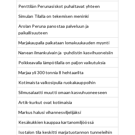
Penttilän Perunasiskot puhaltavat yhteen
Simulan Tilalla on tekemisen meninki
Arolan Peruna panostaa palveluun ja
paikallisuuteen
Marjakaupalla paikataan lomakuukauden myynti
Nanean ilmankuivain ja -puhdistin kasvihuoneisiin
Poikkeavalla lämpötilalla on paljon vaikutuksia
Marjaa yli 300 tonnia 8 hehtaarilta
Kotimaista valkosipulia ruokakauppoihin
Silmusalaatti muutti omaan kasvuhuoneeseen
Artik-kurkut ovat kotimaisia
Markus halusi vihannesviljelijäksi
Kesäkukkien kauppaa kartanomiljöössä
Isotalon tila keskitti marjatuotannon tunneleihin