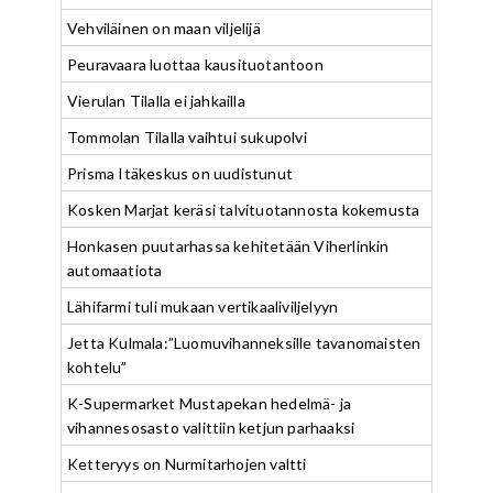
Vehviläinen on maan viljelijä
Peuravaara luottaa kausituotantoon
Vierulan Tilalla ei jahkailla
Tommolan Tilalla vaihtui sukupolvi
Prisma Itäkeskus on uudistunut
Kosken Marjat keräsi talvituotannosta kokemusta
Honkasen puutarhassa kehitetään Viherlinkin
automaatiota
Lähifarmi tuli mukaan vertikaaliviljelyyn
Jetta Kulmala:”Luomuvihanneksille tavanomaisten
kohtelu”
K-Supermarket Mustapekan hedelmä- ja
vihannesosasto valittiin ketjun parhaaksi
Ketteryys on Nurmitarhojen valtti