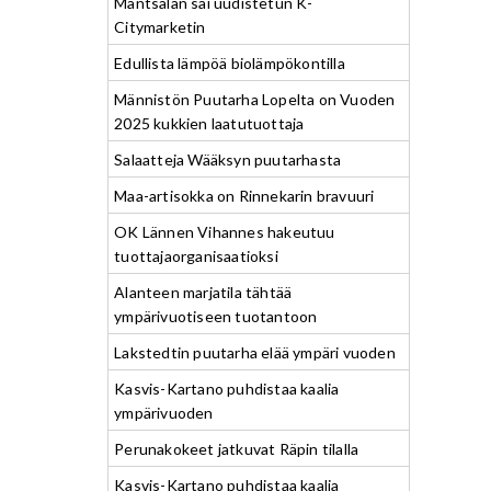
Mäntsälän sai uudistetun K-
Citymarketin
Edullista lämpöä biolämpökontilla
Männistön Puutarha Lopelta on Vuoden
2025 kukkien laatutuottaja
Salaatteja Wääksyn puutarhasta
Maa-artisokka on Rinnekarin bravuuri
OK Lännen Vihannes hakeutuu
tuottajaorganisaatioksi
Alanteen marjatila tähtää
ympärivuotiseen tuotantoon
Lakstedtin puutarha elää ympäri vuoden
Kasvis-Kartano puhdistaa kaalia
ympärivuoden
Perunakokeet jatkuvat Räpin tilalla
Kasvis-Kartano puhdistaa kaalia