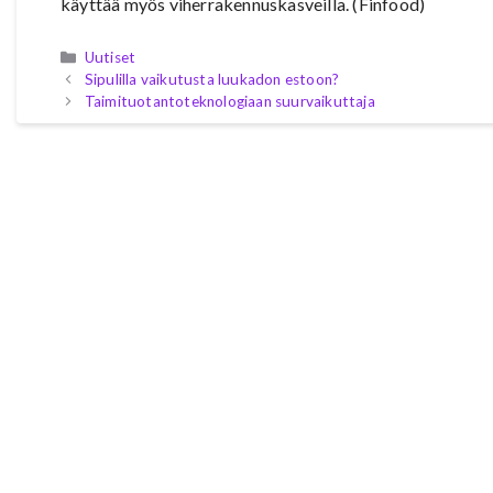
käyttää myös viherrakennuskasveilla. (Finfood)
Kategoriat
Uutiset
Sipulilla vaikutusta luukadon estoon?
Taimituotantoteknologiaan suurvaikuttaja