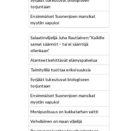
Syrjälät tukeutuvat biologiseen
torjuntaan
Ensimmäiset Suonenjoen mansikat
myytiin vapuksi
Salaatinviljelijä Juha Rautiainen:”Kaikille
samat säännöt – tai ei sääntöjä
ollenkaan”
Alanteet kehittävät elämyspalvelua
Taimityllilä tuottaa erikoisuuksia
Syrjälät tukeutuvat biologiseen
torjuntaan
Ensimmäiset Suonenjoen mansikat
myytiin vapuksi
Monipuolisuus on kukkatarhan valtti
Vehviläinen on maan viljelijä
Peuravaara luottaa kausituotantoon