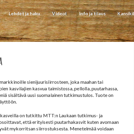
Lehdet ja haku
Videot
Info ja tilaus
Kansiki
a
rkkinoille sienijuurisiirrosteen, joka maahan tai
en kasvilajien kasvua taimistossa, pellolla, puutarhassa,
ieniä sisältävä uusi suomalainen tutkimustulos. Tuote on
käyttöön.
okasveilla on tutkittu MTT:n Laukaan tutkimus- ja
soittavat, että erityisesti puutarhakasvit kuten avomaan
tyvät mykorritsan siirrostuksesta. Menetelmää voidaan