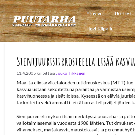
Siirry
sisältöön
Etusivu
Uutiset
Hevi-kilpailu
Sienijuurisiirrosteella lisää kasvu
11.4.2005
kirjoittaja
Jouko Tikkanen
Maa- ja elintarviketalouden tutkimuskeskus (MTT) tuo ma
kasvualustaan sekoitettuna parantaa ja varmistaa useimpi
kasvihuoneessa ja sisätiloissa. Kyseessä on eläviä juuris
tarkoitettu sekä ammatti- että harrastelijaviljelijöiden 
Sienijuuren eli mykorritsan merkitystä puutarha- ja pelt
valiotaimiasemalla vuodesta 1988 lähtien. Tutkimukset o
vihannekset, marjakasvit, maustekasvit ja perennat hyö