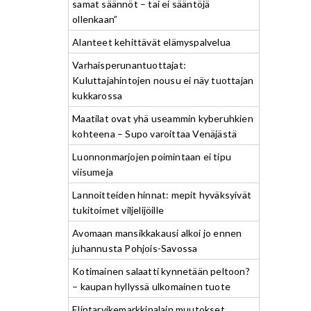
samat säännöt – tai ei sääntöjä
ollenkaan”
Alanteet kehittävät elämyspalvelua
Varhaisperunantuottajat:
Kuluttajahintojen nousu ei näy tuottajan
kukkarossa
Maatilat ovat yhä useammin kyberuhkien
kohteena – Supo varoittaa Venäjästä
Luonnonmarjojen poimintaan ei tipu
viisumeja
Lannoitteiden hinnat: mepit hyväksyivät
tukitoimet viljelijöille
Avomaan mansikkakausi alkoi jo ennen
juhannusta Pohjois-Savossa
Kotimainen salaatti kynnetään peltoon?
– kaupan hyllyssä ulkomainen tuote
Elintarvikemarkkinalain muutokset