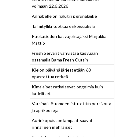
voimaan 22.6.2026
Annabelle on halutin perunalajike
Taimityllilä tuottaa erikoisuuksia
Ruokatiedon kasvujohtajaksi Marjukka
Mattio
Fresh Servant vahvistaa kasvuaan
ostamalla Bama Fresh Cutsin
Kielon päivänä järjestetään 60
opastettua retkeä
Kimalaiset ratkaisevat ongelmia kuin
kädelliset
Varsinais-Suomeen istutettiin persikoita
ja aprikooseja
Aurinkopuiston lampaat saavat
rinnalleen mehiläiset