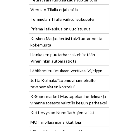
Vierulan Tilalla ei jahkailla
Tommolan Tilalla vaihtui sukupolvi
Prisma Itäkeskus on uudistunut
Kosken Marjat keräsi talvituotannosta
kokemusta
Honkasen puutarhassa kehitetään
Viherlinkin automaatiota
Lähifarmi tuli mukaan vertikaaliviljelyyn
Jetta Kulmala:”Luomuvihanneksille
tavanomaisten kohtelu”
K-Supermarket Mustapekan hedelmä- ja
vihannesosasto valittiin ketjun parhaaksi
Ketteryys on Nurmitarhojen valtti
MOT mollasi mansikkatiloja