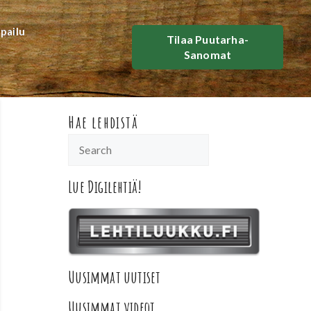
lpailu
Tilaa Puutarha-
Sanomat
Hae lehdistä
Lue Digilehtiä!
Uusimmat uutiset
Uusimmat videot