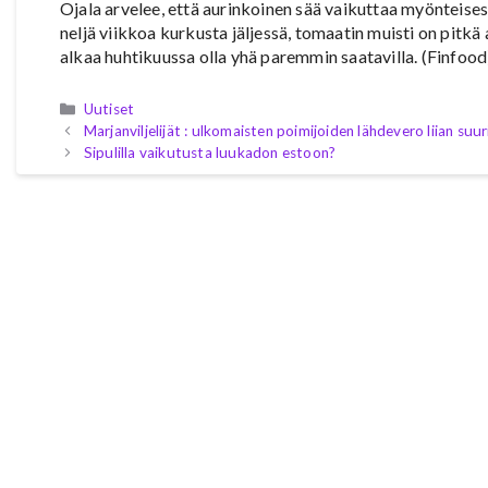
Ojala arvelee, että aurinkoinen sää vaikuttaa myönteise
neljä viikkoa kurkusta jäljessä, tomaatin muisti on pitk
alkaa huhtikuussa olla yhä paremmin saatavilla. (Finfood
Kategoriat
Uutiset
Marjanviljelijät : ulkomaisten poimijoiden lähdevero liian suur
Sipulilla vaikutusta luukadon estoon?