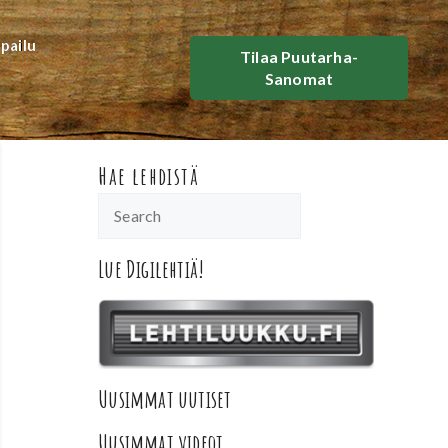
lpailu
Tilaa Puutarha-
Sanomat
Hae lehdistä
Lue Digilehtiä!
Uusimmat uutiset
Uusimmat videot