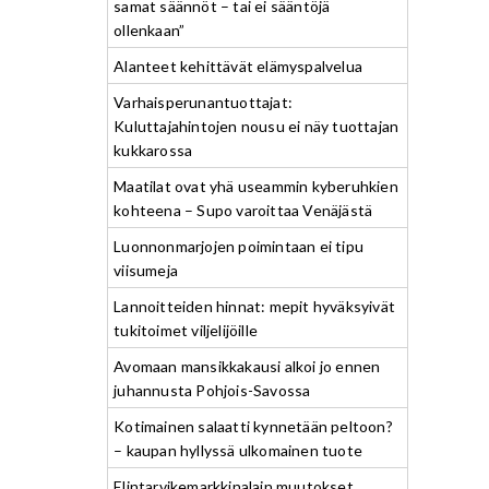
samat säännöt – tai ei sääntöjä
ollenkaan”
Alanteet kehittävät elämyspalvelua
Varhaisperunantuottajat:
Kuluttajahintojen nousu ei näy tuottajan
kukkarossa
Maatilat ovat yhä useammin kyberuhkien
kohteena – Supo varoittaa Venäjästä
Luonnonmarjojen poimintaan ei tipu
viisumeja
Lannoitteiden hinnat: mepit hyväksyivät
tukitoimet viljelijöille
Avomaan mansikkakausi alkoi jo ennen
juhannusta Pohjois-Savossa
Kotimainen salaatti kynnetään peltoon?
– kaupan hyllyssä ulkomainen tuote
Elintarvikemarkkinalain muutokset