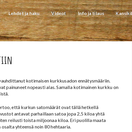
Lehdet ja haku
Videot
Info ja tilaus
Kansiki
tiin
n vauhdittanut kotimaisen kurkkusadon ennätysmääriin.
at painuneet nopeasti alas. Samalla kotimainen kurkku on
istä.
oo, että kurkun satomäärät ovat tällä hetkellä
stot antavat parhaillaan satoa jopa 2,5 kiloa yhtä
n reilusti toista miljoonaa kiloa. Eri puolilla maata
n osalta yhteensä noin 80 hehtaaria.