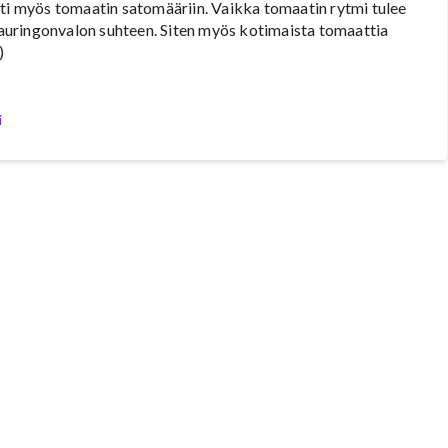
sti myös tomaatin satomääriin. Vaikka tomaatin rytmi tulee
ä auringonvalon suhteen. Siten myös kotimaista tomaattia
)
i