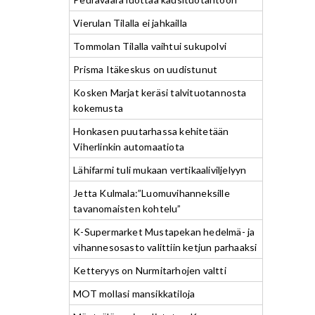
Vierulan Tilalla ei jahkailla
Tommolan Tilalla vaihtui sukupolvi
Prisma Itäkeskus on uudistunut
Kosken Marjat keräsi talvituotannosta
kokemusta
Honkasen puutarhassa kehitetään
Viherlinkin automaatiota
Lähifarmi tuli mukaan vertikaaliviljelyyn
Jetta Kulmala:”Luomuvihanneksille
tavanomaisten kohtelu”
K-Supermarket Mustapekan hedelmä- ja
vihannesosasto valittiin ketjun parhaaksi
Ketteryys on Nurmitarhojen valtti
MOT mollasi mansikkatiloja