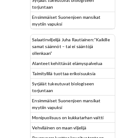
Syrjälät tukeutuvat biologiseen
torjuntaan
Ensimmäiset Suonenjoen mansikat
myytiin vapuksi
Salaatinviljelijä Juha Rautiainen:”Kaikille
samat säännöt – tai ei sääntöjä
ollenkaan”
Alanteet kehittävät elämyspalvelua
Taimityllilä tuottaa erikoisuuksia
Syrjälät tukeutuvat biologiseen
torjuntaan
Ensimmäiset Suonenjoen mansikat
myytiin vapuksi
Monipuolisuus on kukkatarhan valtti
Vehviläinen on maan viljelijä
Peuravaara luottaa kausituotantoon