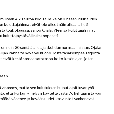
 mukaan 4,28 euroa kilolta, mikä on runsaan kuukauden
kuluttajahinnat eivät ole olleet näin alhaalla heti
sta toukokuussa, sanoo Ojala. Yleensä kuluttajahinnat
u kuluttajaystävällisiksi nopeasti.
kä on noin 30 senttiä alle ajankohdan normaalihinnan. Ojalan
lijän kannalta hyvä vai huono. Mitä tasaisempaa tarjonta
 eivät kestä samaa satotasoa koko kesän ajan, joten
vään
vihannes, mutta sen kulutuksen huiput ajoittuvat yhä
ä, että kurkun viljelyyn käytettävästä 76 hehtaarista vain
on määrä vähenee ja kevään uudet kasvustot vanhenevat