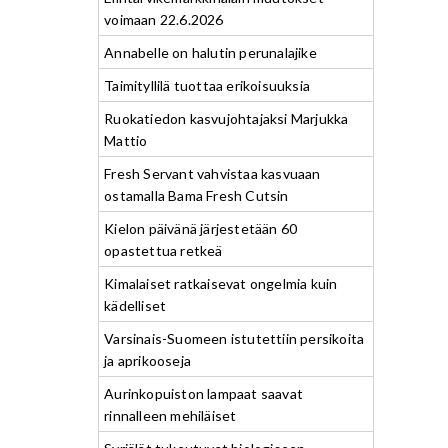
voimaan 22.6.2026
Annabelle on halutin perunalajike
Taimityllilä tuottaa erikoisuuksia
Ruokatiedon kasvujohtajaksi Marjukka
Mattio
Fresh Servant vahvistaa kasvuaan
ostamalla Bama Fresh Cutsin
Kielon päivänä järjestetään 60
opastettua retkeä
Kimalaiset ratkaisevat ongelmia kuin
kädelliset
Varsinais-Suomeen istutettiin persikoita
ja aprikooseja
Aurinkopuiston lampaat saavat
rinnalleen mehiläiset