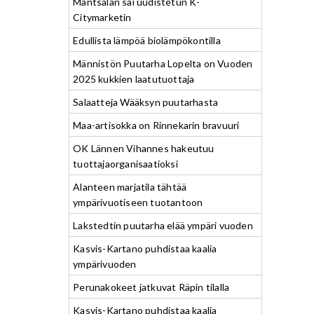
Mäntsälän sai uudistetun K-
Citymarketin
Edullista lämpöä biolämpökontilla
Männistön Puutarha Lopelta on Vuoden
2025 kukkien laatutuottaja
Salaatteja Wääksyn puutarhasta
Maa-artisokka on Rinnekarin bravuuri
OK Lännen Vihannes hakeutuu
tuottajaorganisaatioksi
Alanteen marjatila tähtää
ympärivuotiseen tuotantoon
Lakstedtin puutarha elää ympäri vuoden
Kasvis-Kartano puhdistaa kaalia
ympärivuoden
Perunakokeet jatkuvat Räpin tilalla
Kasvis-Kartano puhdistaa kaalia