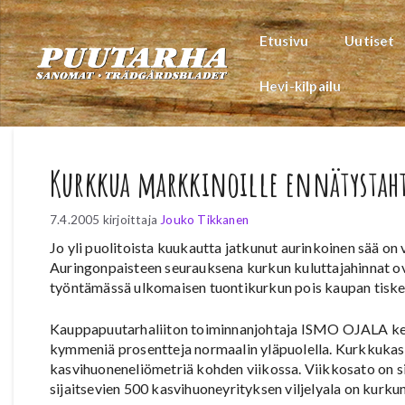
Siirry
sisältöön
Etusivu
Uutiset
Hevi-kilpailu
Kurkkua markkinoille ennätystah
7.4.2005
kirjoittaja
Jouko Tikkanen
Jo yli puolitoista kuukautta jatkunut aurinkoinen sää o
Auringonpaisteen seurauksena kurkun kuluttajahinnat ov
työntämässä ulkomaisen tuontikurkun pois kaupan tiske
Kauppapuutarhaliiton toiminnanjohtaja ISMO OJALA kert
kymmeniä prosentteja normaalin yläpuolella. Kurkkukasvu
kasvihuoneneliömetriä kohden viikossa. Viikkosato on site
sijaitsevien 500 kasvihuoneyrityksen viljelyala on kurku