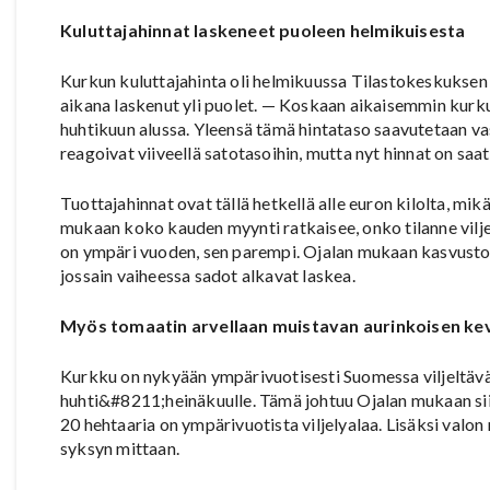
Kuluttajahinnat laskeneet puoleen helmikuisesta
Kurkun kuluttajahinta oli helmikuussa Tilastokeskuksen
aikana laskenut yli puolet. — Koskaan aikaisemmin kurkun 
huhtikuun alussa. Yleensä tämä hintataso saavutetaan va
reagoivat viiveellä satotasoihin, mutta nyt hinnat on saat
Tuottajahinnat ovat tällä hetkellä alle euron kilolta, mi
mukaan koko kauden myynti ratkaisee, onko tilanne vilje
on ympäri vuoden, sen parempi. Ojalan mukaan kasvustot
jossain vaiheessa sadot alkavat laskea.
Myös tomaatin arvellaan muistavan aurinkoisen ke
Kurkku on nykyään ympärivuotisesti Suomessa viljeltävä 
huhti&#8211;heinäkuulle. Tämä johtuu Ojalan mukaan siit
20 hehtaaria on ympärivuotista viljelyalaa. Lisäksi val
syksyn mittaan.