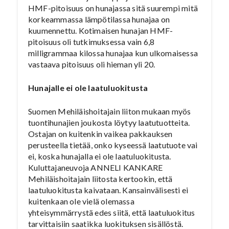
HMF-pitoisuus on hunajassa sitä suurempi mitä
korkeammassa lämpötilassa hunajaa on
kuumennettu. Kotimaisen hunajan HMF-
pitoisuus oli tutkimuksessa vain 6,8
milligrammaa kilossa hunajaa kun ulkomaisessa
vastaava pitoisuus oli hieman yli 20.
Hunajalle ei ole laatuluokitusta
Suomen Mehiläishoitajain liiton mukaan myös
tuontihunajien joukosta löytyy laatutuotteita.
Ostajan on kuitenkin vaikea pakkauksen
perusteella tietää, onko kyseessä laatutuote vai
ei, koska hunajalla ei ole laatuluokitusta.
Kuluttajaneuvoja ANNELI KANKARE
Mehiläishoitajain liitosta kertookin, että
laatuluokitusta kaivataan. Kansainvälisesti ei
kuitenkaan ole vielä olemassa
yhteisymmärrystä edes siitä, että laatuluokitus
tarvittaisiin saatikka luokituksen sisällöstä.