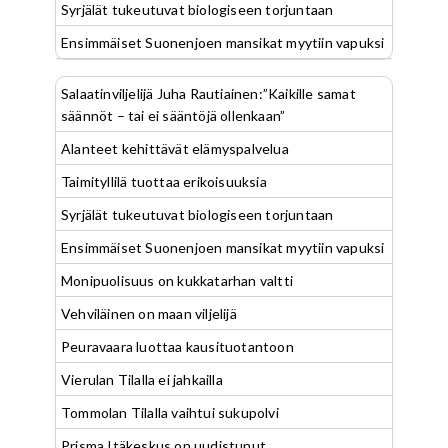
Syrjälät tukeutuvat biologiseen torjuntaan
Ensimmäiset Suonenjoen mansikat myytiin vapuksi
Salaatinviljelijä Juha Rautiainen:”Kaikille samat
säännöt – tai ei sääntöjä ollenkaan”
Alanteet kehittävät elämyspalvelua
Taimityllilä tuottaa erikoisuuksia
Syrjälät tukeutuvat biologiseen torjuntaan
Ensimmäiset Suonenjoen mansikat myytiin vapuksi
Monipuolisuus on kukkatarhan valtti
Vehviläinen on maan viljelijä
Peuravaara luottaa kausituotantoon
Vierulan Tilalla ei jahkailla
Tommolan Tilalla vaihtui sukupolvi
Prisma Itäkeskus on uudistunut