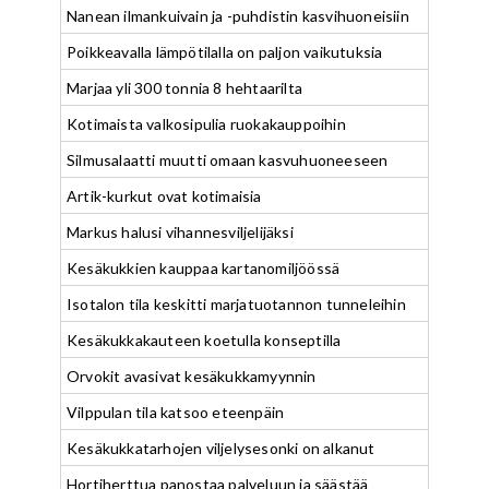
Nanean ilmankuivain ja -puhdistin kasvihuoneisiin
Poikkeavalla lämpötilalla on paljon vaikutuksia
Marjaa yli 300 tonnia 8 hehtaarilta
Kotimaista valkosipulia ruokakauppoihin
Silmusalaatti muutti omaan kasvuhuoneeseen
Artik-kurkut ovat kotimaisia
Markus halusi vihannesviljelijäksi
Kesäkukkien kauppaa kartanomiljöössä
Isotalon tila keskitti marjatuotannon tunneleihin
Kesäkukkakauteen koetulla konseptilla
Orvokit avasivat kesäkukkamyynnin
Vilppulan tila katsoo eteenpäin
Kesäkukkatarhojen viljelysesonki on alkanut
Hortiherttua panostaa palveluun ja säästää