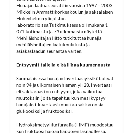
Hunajan laatua seurattiin vuosina 1997 – 2003
Mikkelin Ammattikorkeakoulun ja saksalaisen
Hohenheimin yliopiston
laboratorioissa.Tutkimuksessa oli mukana 1
071 kotimaista ja 73 ulkomaista näytettä.
Mehiläishoitajan liitto tutkituttaa hunajia
mehiläishoitajien laatukoulutusta ja
asiakaslaadun seurantaa varten.
Entsyymit tallella eikä liikaa kuumennusta
Suomalaisessa hunajan invertaasiyksiköt olivat
noin 94 ja ulkomaisen hieman yli 28. Invertaasi
eli sakkaraasi on entsyymi, joka vaikuttaa
muutoksiin, joita tapahtuu kun mesi kypsyy
hunajaksi. Invertaasi muuttaa sakkaroosia
glukoosiksi ja fruktoosiksi.
Hydroksimetyylifurfuraalia (HMF) muodostuu,
kun fruktoosi hajoaa happojen läsnäollessa.