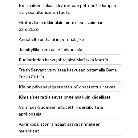
Kotimainen salaatti kynnetään peltoon? – kaupan
hyllyssä ulkomainen tuote
Elintarvikemarkkinalain muutokset voimaan
22.6.2026
Annabelle on halutin perunalajike
Taimityllilä tuottaa erikoisuuksia
Ruokatiedon kasvujohtajaksi Marjukka Mattio
Fresh Servant vahvistaa kasvuaan ostamalla Bama
Fresh Cutsin
Kielon päivänä järjestetään 60 opastettua retkeä
Kimalaiset ratkaisevat ongelmia kuin kädelliset
Varsinais-Suomeen istutettiin persikoita ja
aprikooseja
Aurinkopuiston lampaat saavat rinnalleen
mehiläiset