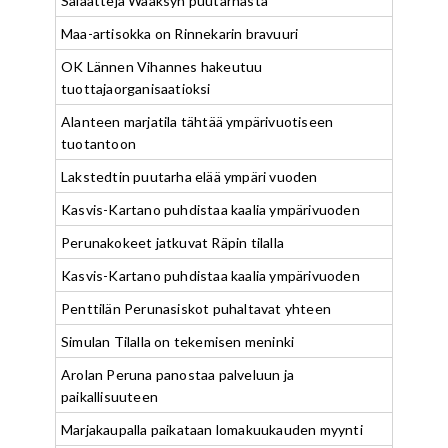
Salaatteja Wääksyn puutarhasta
Maa-artisokka on Rinnekarin bravuuri
OK Lännen Vihannes hakeutuu
tuottajaorganisaatioksi
Alanteen marjatila tähtää ympärivuotiseen
tuotantoon
Lakstedtin puutarha elää ympäri vuoden
Kasvis-Kartano puhdistaa kaalia ympärivuoden
Perunakokeet jatkuvat Räpin tilalla
Kasvis-Kartano puhdistaa kaalia ympärivuoden
Penttilän Perunasiskot puhaltavat yhteen
Simulan Tilalla on tekemisen meninki
Arolan Peruna panostaa palveluun ja
paikallisuuteen
Marjakaupalla paikataan lomakuukauden myynti