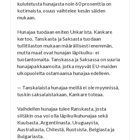
kulutetusta hunajasta noin 60 prosenttia on
kotimaista, osuus vaihtelee kesän säiden
mukaan.
Hunajaa tuodaan eniten Unkarista. Kankare
kertoo, Tanskasta ja Saksasta tuodaan
tullitilaston mukaan määrällisesti enemmän,
mutta maat ovat hunajan läpikulku- ei
tuotantomaita. Tanskassa ja Saksassa on suuria
hunajapakkaamoita, jotka myyvät EU-maiden
ulkopuolelta ostamaansa hunajaa edelleen.
— Tanskalaista hunajaa meillä ei ole myynnissä,
tuskin saksalaistakaan, Kankare toteaa.
Vaihdellen hunajaa tulee Ranskasta, josta
siitäkin osa voi olla läpikulkuhunajaa sekä
Kuubasta, Argentiinasta, Uruguaysta,
Australiasta, Chilestä, Ruotsista, Belgiasta ja
Bulgariasta.