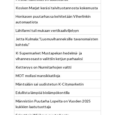
Kosken Marjat keräsi talvituotannosta kokemusta
Honkasen puutarhassa kehitetään Viherlinkin
automaatiota
Lähifarmi tuli mukaan vertikaaliviljelyyn
Jetta Kulmala:”Luomuvihanneksille tavanomaisten
kohtelu”
K-Supermarket Mustapekan hedelmä- ja
vihannesosasto valittiin ketjun parhaaksi
Ketteryys on Nurmitarhojen valtti
MOT mollasi mansikkatiloja
Mäntsälän sai uudistetun K-Citymarketin
Edullista lämpöä biolämpökontilla
Männistön Puutarha Lopelta on Vuoden 2025
kukkien laatutuottaja