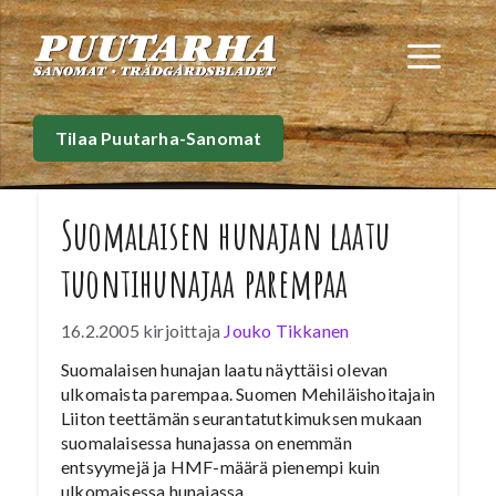
Siirry
sisältöön
Val
Tilaa Puutarha-Sanomat
Suomalaisen hunajan laatu
tuontihunajaa parempaa
16.2.2005
kirjoittaja
Jouko Tikkanen
Suomalaisen hunajan laatu näyttäisi olevan
ulkomaista parempaa. Suomen Mehiläishoitajain
Liiton teettämän seurantatutkimuksen mukaan
suomalaisessa hunajassa on enemmän
entsyymejä ja HMF-määrä pienempi kuin
ulkomaisessa hunajassa.