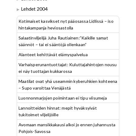
Lehdet 2004
Kotimaiset kasvikset nyt pääosassa Lidlissä – iso
hintakampanja heviosastolla
Salaatinviljelijä Juha Rautiainen:”Kaikille samat
säännöt – tai ei sääntöjä ollenkaan”
Alanteet kehittävät elämyspalvelua
Varhaisperunantuottajat: Kuluttajahintojen nousu
ei näy tuottajan kukkarossa
Maatilat ovat yhä useammin kyberuhkien kohteena
– Supo varoittaa Venäjästä
Luonnonmarjojen poimintaan ei tipu viisumeja
Lannoitteiden hinnat: mepit hyväksyivät
tukitoimet viljelijöille
Avomaan mansikkakausi alkoi jo ennen juhannusta
Pohjois-Savossa