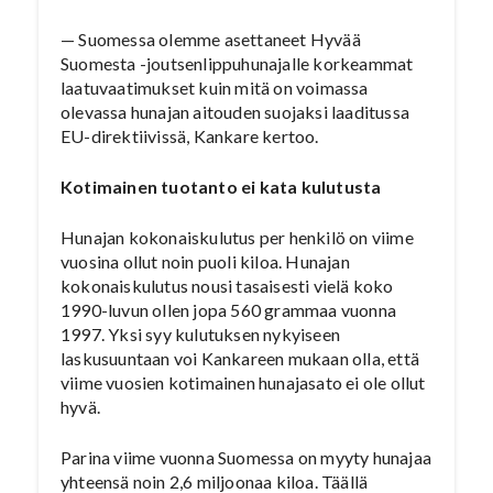
— Suomessa olemme asettaneet Hyvää
Suomesta -joutsenlippuhunajalle korkeammat
laatuvaatimukset kuin mitä on voimassa
olevassa hunajan aitouden suojaksi laaditussa
EU-direktiivissä, Kankare kertoo.
Kotimainen tuotanto ei kata kulutusta
Hunajan kokonaiskulutus per henkilö on viime
vuosina ollut noin puoli kiloa. Hunajan
kokonaiskulutus nousi tasaisesti vielä koko
1990-luvun ollen jopa 560 grammaa vuonna
1997. Yksi syy kulutuksen nykyiseen
laskusuuntaan voi Kankareen mukaan olla, että
viime vuosien kotimainen hunajasato ei ole ollut
hyvä.
Parina viime vuonna Suomessa on myyty hunajaa
yhteensä noin 2,6 miljoonaa kiloa. Täällä